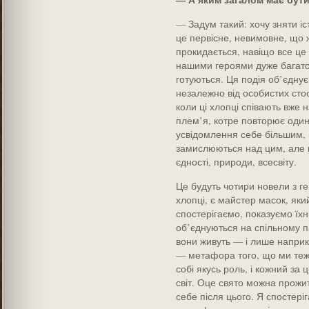
— Задум такий: хочу зняти іс
це первісне, невимовне, що ж
прокидається, навіщо все це 
нашими героями дуже багато
готуються. Ця подія об’єднує
незалежно від особистих стосу
коли ці хлопці співають вже 
плем’я, котре повторює один 
усвідомлення себе більшим, 
замислюються над цим, але 
єдності, природи, всесвіту.
Це будуть чотири новели з ге
хлопці, є майстер масок, який
спостерігаємо, показуємо їхні
об’єднуються на спільному п
вони живуть — і лише наприк
— метафора того, що ми теж
собі якусь роль, і кожний за
світ. Оце свято можна прожи
себе після цього. Я спостері