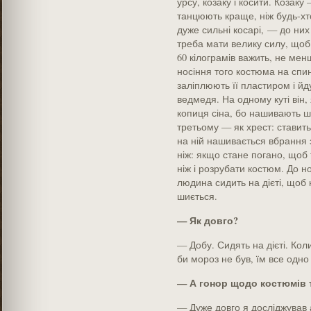
урсу, козаку і косити. Козак
танцюють краще, ніж будь-хто
дуже сильні косарі, — до них
треба мати велику силу, щоб
60 кілограмів важить, не мен
носіння того костюма на спи
заліплюють її пластиром і йд
ведмедя. На одному куті він,
копиця сіна, бо нашивають шм
третьому — як хрест: ставить
на ній нашивається вбрання 
ніж: якщо стане погано, щоб 
ніж і розрубати костюм. До н
людина сидить на дієті, щоб 
шиється.
— Як довго?
— Добу. Сидять на дієті. Кол
би мороз не був, їм все одно
— А гонор щодо костюмів 
— Дуже довго я досліджував 