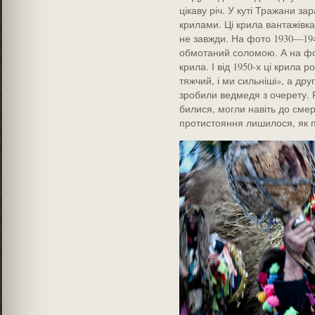
цікаву річ. У куті Тражани з
крилами. Ці крила вантажівк
не завжди. На фото 1930—194
обмотаний соломою. А на фот
крила. І від 1950-х ці крила р
тяжчий, і ми сильніші», а друг
зробили ведмедя з очерету. Р
билися, могли навіть до смер
протистояння лишилося, як пі