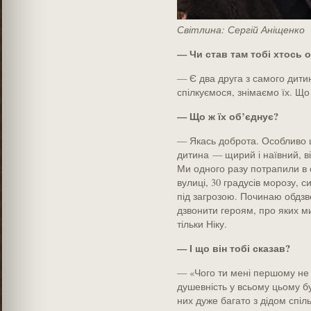
Світлина: Сергій Аніщенко
— Чи став там тобі хтось
— Є два друга з самого дитин
спілкуємося, знімаємо їх. Що 
— Що ж їх об’єднує?
— Якась доброта. Особливо це
дитина — щирий і наївний, ві
Ми одного разу потрапили в 
вулиці, 30 градусів морозу, 
під загрозою. Починаю обдзво
дзвонити героям, про яких м
тільки Ніку.
— І що він тобі сказав?
— «Чого ти мені першому не 
душевність у всьому цьому бу
них дуже багато з дідом спіл