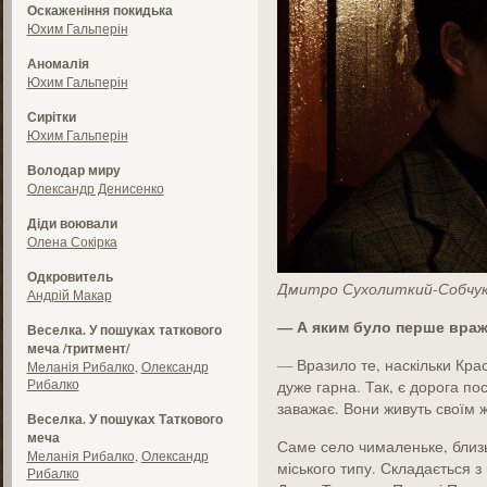
Оскаженіння покидька
Юхим Гальперін
Аномалія
Юхим Гальперін
Сирітки
Юхим Гальперін
Володар миру
Олександр Денисенко
Діди воювали
Олена Сокірка
Одкровитель
Дмитро Сухолиткий-Собчу
Андрій Макар
— А яким було перше враже
Веселка. У пошуках таткового
меча /тритмент/
— Вразило те, наскільки Кра
Меланія Рибалко
,
Олександр
Рибалко
дуже гарна. Так, є дорога по
заважає. Вони живуть своїм ж
Веселка. У пошуках Таткового
меча
Саме село чималеньке, близь
Меланія Рибалко
,
Олександр
міського типу. Складається з 
Рибалко