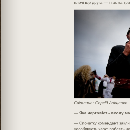
плечі ще друга — і так на тр
Світлина: Сергій Аніщенко
— Яка черговість входу ма
— Спочатку комендант заклика
уособлюють хаос: роблять нел