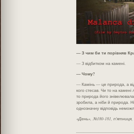
— З чим би ти порівняв Кр
— З відбитком на камені.
— Чому?
— Камінь — це природа, а ві
кого стесав. Чи то на камені
то природа його знівелювала
зробила, а ніби й природа. Ні
однозначну відповідь неможл
«День», №180-181, п'ятниця,