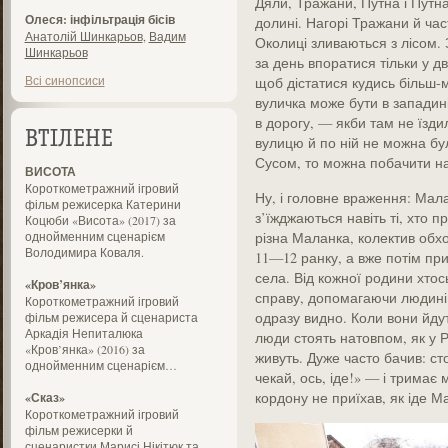
Дяли, Тражани, Путна і Путна
Олеся: інфільтрація бісів
долині. Нагорі Тражани й час
Анатолій Шинкарьов
,
Вадим
Околиці зливаються з лісом. 
Шинкарьов
за день впоратися тільки у д
Всі синопсиси
щоб дістатися кудись більш-
вуличка може бути в западині,
в дорогу, — якби там не їзд
ВТІЛЕНЕ
вулицю й по ній не можна бул
Сусом, то можна побачити на
ВИСОТА
Короткометражний ігровий
Ну, і головне враження: Мала
фільм режисерка Катерини
з’їжджаються навіть ті, хто п
Коцюби «Висота» (2017) за
однойменним сценарієм
різна Маланка, колектив обхо
Володимира Коваля.
11—12 ранку, а вже потім при
села. Від кожної родини хтос
«Кров’янка»
справу, допомагаючи людині з
Короткометражний ігровий
одразу видно. Коли вони йду
фільм режисера й сценариста
Аркадія Непиталюка
люди стоять натовпом, як у 
«Кров’янка» (2016) за
живуть. Дуже часто бачив: ст
однойменним сценарієм…
чекай, ось, іде!» — і тримає м
кордону не приїхав, як іде М
«Сказ»
Короткометражний ігровий
фільм режисерки й
сценаристки Марисі Нікітюк та