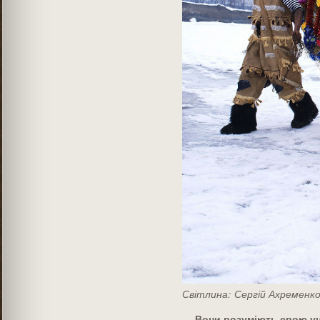
Світлина: Сергій Ахременк
— Вони розуміють свою ун