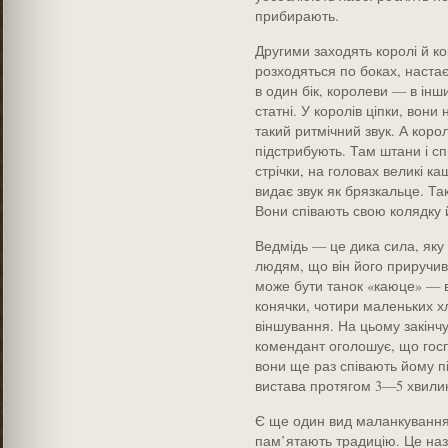
прибирають.
Другими заходять королі й ко
розходяться по боках, настає
в один бік, королеви — в інший
статні. У королів ціпки, вони
такий ритмічний звук. А коро
підстрибують. Там штани і спі
стрічки, на головах великі ка
видає звук як брязкальце. Так
Вони співають свою колядку 
Ведмідь — це дика сила, яку 
людям, що він його приручив, 
може бути танок «каюце» — в
конячки, чотири маленьких х
віншування. На цьому закінчу
комендант оголошує, що госп
вони ще раз співають йому піс
вистава протягом 3—5 хвилин 
Є ще один вид маланкування 
пам’ятають традицію. Це наз