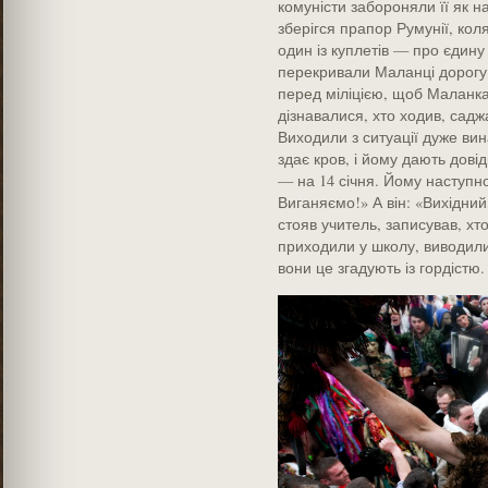
комуністи забороняли її як 
зберігся прапор Румунії, кол
один із куплетів — про єдину
перекривали Маланці дорогу.
перед міліцією, щоб Маланка
дізнавалися, хто ходив, саджа
Виходили з ситуації дуже вин
здає кров, і йому дають довід
— на 14 січня. Йому наступно
Виганяємо!» А він: «Вихідний,
стояв учитель, записував, хто
приходили у школу, виводили
вони це згадують із гордістю.