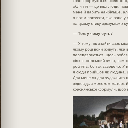
трансформуються після того
обличчя — це інші люди, повн
мене й вабить найбільше, але
а потім показати, яка вона у 
на цьому стику зрозуміємо су
— Тож у чому суть?
— У тому, як знайти своє місце
якому році вони живуть, яка 
перевдягаються, щось роблять
діях є потаємний зміст, вимо
роблять, бо так заведено. У 
я сюди прийшов як людина, 
Для мене як для художника 
відповідь з молоком матері, й
краснянської формули, щоб 