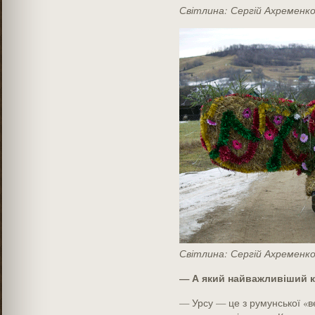
Світлина: Сергій Ахременк
Світлина: Сергій Ахременк
— А який найважливіший 
— Урсу — це з румунської «в