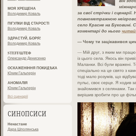
він здо
міжнаро
МОЯ ХРЕЩЕНА
за свої стрічки і сценарії
Володимир Коваль
повнометражною неігрово
ПІГУЛКИ ВІД СТАРОСТІ
село Красне на Буковині.
Володимир Коваль
коментарі до нього
читай
ЗДРАСТУЙ, БОРЯ!
— Чому ти зацікавився ци
Володимир Коваль
— Мій друг, з яким ми працю
STEFF/ШТЕФ
із цього села. Якось він прив
Олександр Денисенко
Маланки. Всі були вражені. То
ОСКАЖЕНІННЯ ПОКИДѢКА
спеціально на це свято з кам
Юхим Гальперін
тоді мало розумів, що відбува
пульс, своє серце. Я ходив з
АНОМАЛІЯ
Юхим Гальперін
знайомився з селянами. Так 
вирішив зробити про це фільм
Всі сценарії
СИНОПСИСИ
Ненастане
Дара Шполянська