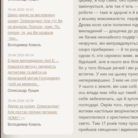
закінчується, але так п’ють 
30.06.2026 16:43
роботи — таке ж здоров’я й 
Щиро дякую за висловлену
у всьому максималісти, перфе
оцінку, Олександре! Але тут Ви
Дрова коло хати попиляні під 
не вгадали. Поясню, чому. По-
викладений — дощечка до до
перше, те, що Ви назвали
не бачив неохайного подвір’я
"ліні...
незручно, він виправдовуєтьс
Володимир Коваль
скоро приберемо — й ти розу
29.06.2026 06:34
однак ті, хто скромно живе, 
Єдине виправдання лінії Б —
бідніший, але в нього все біл
показати метод і людяність
бо у того більше речей і він 
детектива та вийти на
встигне. У них на цьому пункт
фінальний мотив Голодомору
неперевершені. З ким не спі
(хліб на меморіа...
У нього є земля, він сам соб
Олександр Лущик
ось влада має хіба що такий 
себе забезпечать, ще й купл
28.06.2026 10:38
господарі. Окрім того, присут
Дякую за оцінку, Олександре!
мотиви настільки вкорінилися
Але постає логічне питання:
переплелися з християнством
ЧОМУ? )))
свято. Там 15 років тому прос
Володимир Коваль
прийшов священик і відмінив 