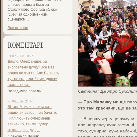
співсценариста Дмитра
Сухолиткого-Собчука «Сказ»
(2016) за однойменним
сценарієм…
Все втілене
КОМЕНТАРІ
01.07.2026 10:25
Дякую, Олександре, за
висловлену думку! Все має
право на життя. Але Ви знову
тут не вгадали. Чому одразу
"заплатили...
Світлина: Дмитро Сухолит
Володимир Коваль
30.06.2026 21:46
— Про Маланку ми ще погов
Вітаю. Можливо ви маєте
хто такі красняни, що це з
рацію, ви автор і так бачите.
Піпл любить суперменів
— В першу чергу це румуни. 
звичайно, так як і гумор,
але направду дуже гостинні, 
кохання, зраду, д...
тихо, сумирно, дуже набожні
Олександр Лущик
церкву, в хор сама, без приму