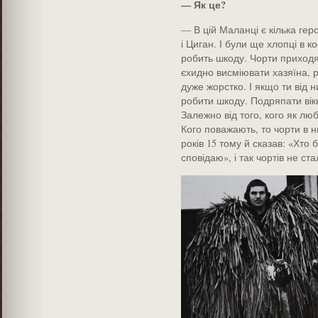
— Як це?
— В цій Маланці є кілька геро
і Циган. І були ще хлопці в 
робить шкоду. Чорти приходя
єхидно висміювати хазяїна, 
дуже жорстко. І якщо ти від 
робити шкоду. Подряпати ві
Залежно від того, кого як люб
Кого поважають, то чорти в 
років 15 тому й сказав: «Хто 
сповідаю», і так чортів не ста