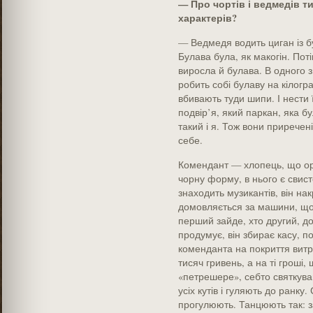
— Про чортів і ведмедів ти
характерів?
— Ведмедя водить циган із 
Булава була, як макогін. Пот
виросла й булава. В одного з
робить собі булаву на кілогр
вбивають туди шипи. І нести ї
подвір’я, який паркан, яка б
такий і я. Тож вони прирече
себе.
Комендант — хлопець, що орг
чорну форму, в нього є свист
знаходить музикантів, він нак
домовляється за машини, що б
перший зайде, хто другий, до
продумує, він збирає касу, по
коменданта на покриття витра
тисяч гривень, а на ті гроші
«петрешере», себто святкува
усіх кутів і гуляють до ранку
прогулюють. Танцюють так: за