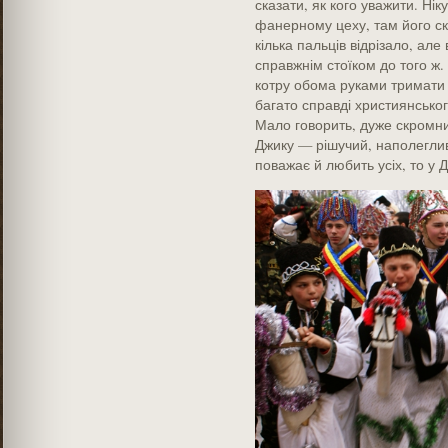
сказати, як кого уважити. Ні
фанерному цеху, там його ск
кілька пальців відрізало, а
справжнім стоїком до того ж.
котру обома руками тримати т
багато справді християнськог
Мало говорить, дуже скромний
Джику — рішучий, наполеглив
поважає й любить усіх, то у 