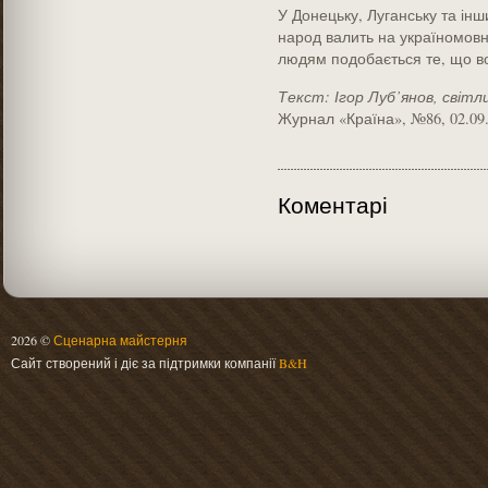
У Донецьку, Луганську та інш
народ валить на україномовні
людям подобається те, що во
Текст: Ігор Луб’янов,
світл
Журнал «Країна», №86, 02.09
Коментарі
2026 ©
Сценарна майстерня
Сайт створений і діє за підтримки компанії
B&H