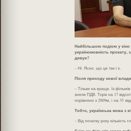
Найбільшою подією у кіно з
україномовність прокату, за
дивує?
– Ні. Ясно, що це так і є.
Після приходу нової влади
– Тільки на краще. Із фільмі
зняли ПДВ. Торік на 17 відсот
порівняно з 2009­м, і на 35 ві
Тобто, українська мова з 
– Від початку року кількість гл
Скільки фільмів зараз дуб