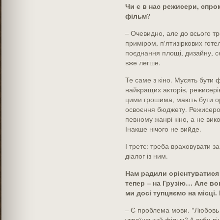
Чи є в нас режисери, спро
фільм?
– Очевидно, але до всього тре
приміром, п'яти­зіркових готе
поєднання площі, дизайну, с
вже легше.
Те саме з кіно. Мусять бути 
найкращих акторів, режисерів
цими грошима, мають бути орі
освоєння бюджету. Режисеров
певному жанрі кіно, а не вик
Інакше нічого не вийде.
І третє: треба враховувати за
діалог із ним.
Нам радили орієнтуватися 
тепер – на Грузію… Але во
ми досі тупцяємо на місці.
– Є проблема мови. "Любовь
український фільм? А якби ві