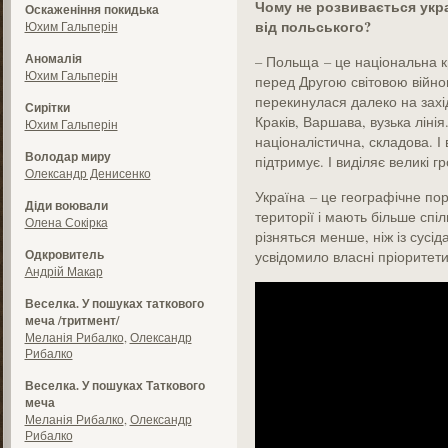
Чому не розвивається укра
Оскаженіння покидька
від польського?
Юхим Гальперін
Аномалія
– Польща – це національна к
Юхим Гальперін
перед Другою світовою війною
перекинулася далеко на захі
Сирітки
Краків, Варшава, вузька ліні
Юхим Гальперін
націоналістична, складова. І
Володар миру
підтримує. І виділяє великі гр
Олександр Денисенко
Україна – це географічне по
Діди воювали
території і мають більше спіл
Олена Сокірка
різняться менше, ніж із сусід
Одкровитель
усвідомило власні пріоритети
Андрій Макар
Веселка. У пошуках таткового
меча /тритмент/
Меланія Рибалко
,
Олександр
Рибалко
Веселка. У пошуках Таткового
меча
Меланія Рибалко
,
Олександр
Рибалко