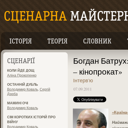
ІСТОРІЯ
ТЕОРІЯ
СЛОВНИК
Богдан Батрух:
СЦЕНАРІЇ
– кінопрокат»
КОЛИ ЙДЕ ДОЩ
Аліна Прокопенко
Інтерв'ю
ОСТАННІЙ ДУБЛЬ
07.09.2011
Володимир Коваль
,
Сергій
Дзюба
МАМИНІ ОЧІ
Володимир Коваль
«Країна
СІМ КОРОТКИХ ІСТОРІЙ ПРО
Найважл
ВІЙНУ
Володимир Коваль
кінемат