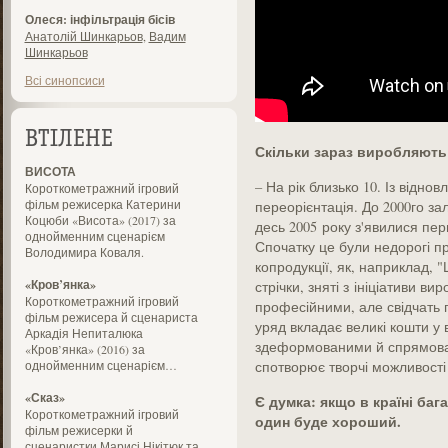
Олеся: інфільтрація бісів
Анатолій Шинкарьов
,
Вадим
Шинкарьов
Всі синопсиси
ВТІЛЕНЕ
Скільки зараз виробляють
ВИСОТА
– На рік близько 10. Із відно
Короткометражний ігровий
фільм режисерка Катерини
переорієнтація. До 2000­го з
Коцюби «Висота» (2017) за
десь 2005 року з'явилися пер
однойменним сценарієм
Спочатку це були недорогі п
Володимира Коваля.
копродукції, як, наприклад, 
«Кров’янка»
стрічки, ­зняті з ініціативи в
Короткометражний ігровий
професійними, але свідчать пр
фільм режисера й сценариста
уряд вкладає великі кошти у 
Аркадія Непиталюка
здеформованими й спрямован
«Кров’янка» (2016) за
однойменним сценарієм…
спотворює творчі можливості 
«Сказ»
Є думка: якщо в країні баг
Короткометражний ігровий
один буде хороший.
фільм режисерки й
сценаристки Марисі Нікітюк та