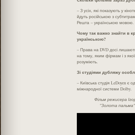
– З усіх, які показують у кіно
йдуть російською з субтитрами
Решта – українською мовою. Ц
Чому так важко знайти в 
українською?
– Права на DVD досі лишають
на тому, яким фірмам і з яко
розуміють.
Зі студіями дубляжу особ
– Київська студія LeDoyen є о
міжнародної системи Dolby.
Фільм режисера Іго
"Золота пальма"