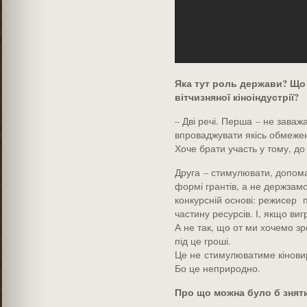
Яка тут роль держави? Що 
вітчизняної кіно­індустрії?
– Дві речі. Перша – не заваж
впроваджувати якісь обмеженн
Хоче брати участь у тому, до
Друга – стимулювати, допома
формі ­грантів, а не держзам
конкурсній основі: ­режисер 
частину ресурсів. І, якщо виг
А не так, що от ми хочемо зр
під це гроші.
Це не стимулюватиме кіновир
Бо це ­неприродно.
Про що можна було б знят