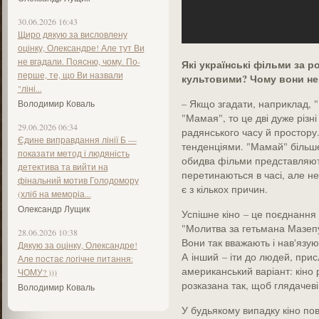
30.06.2026 16:43
Щиро дякую за висловлену
оцінку, Олександре! Але тут Ви
не вгадали. Поясню, чому. По-
Які українські фільми за 
перше, те, що Ви назвали
культовими? Чому вони не
"ліні...
– Якщо згадати, наприклад, 
Володимир Коваль
"Мамая", то це дві дуже різн
29.06.2026 06:34
радянського часу й простору.
Єдине виправдання лінії Б —
тенденціями. "Мамай" більше 
показати метод і людяність
обидва фільми представляют
детектива та вийти на
перетинаються в часі, але не 
фінальний мотив Голодомору
є з кількох причин.
(хліб на меморіа...
Олександр Лущик
Успішне кіно – це поєднання т
"Молитва за гетьмана Мазепу"
28.06.2026 10:38
Вони так вважають і нав'язую
Дякую за оцінку, Олександре!
А інший – іти до людей, прис
Але постає логічне питання:
американський варіант: кіно р
ЧОМУ? )))
розказана так, щоб глядачеві
Володимир Коваль
У будь­якому випадку кіно по