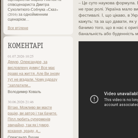
– Це суто наукова формула. В
співсценариста Дмитра
не грає ролі. ­Україна мало в
Сухолиткого-Собчука «Сказ»
(2016) за однойменним
фестивалі. І, що цікаво, в Укр
сценарієм…
кажуть: та за що давати, як 
бачимо того, що в нас є ориг
Все втілене
банальність або буденність 
КОМЕНТАРІ
01.07.2026 10:25
Дякую, Олександре, за
висловлену думку! Все має
право на життя. Але Ви знову
тут не вгадали. Чому одразу
"заплатили...
Володимир Коваль
30.06.2026 21:46
Вітаю. Можливо ви маєте
рацію, ви автор і так бачите.
Піпл любить суперменів
звичайно, так як і гумор,
кохання, зраду, д...
Олександр Лущик