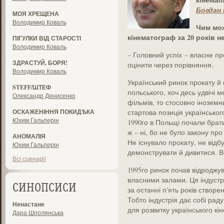
Богдан
МОЯ ХРЕЩЕНА
Володимир Коваль
Чим мож
кінематограф за 20 років н
ПІГУЛКИ ВІД СТАРОСТІ
Володимир Коваль
– Головний успіх – власне п
ЗДРАСТУЙ, БОРЯ!
оцінити через ­порівняння.
Володимир Коваль
Український ринок прокату й 
STEFF/ШТЕФ
польського, хоч десь удвічі 
Олександр Денисенко
фільмів, то стосовно іноземн
ОСКАЖЕНІННЯ ПОКИДѢКА
стартова позиція українського
Юхим Гальперін
1990­го в Польщі почали брат
ж – ні, бо не було закону про
АНОМАЛІЯ
Не існувало прокату, не відб
Юхим Гальперін
демонструвати й дивитися. В
Всі сценарії
1995­го ринок почав відроджува
власними залами. Ця індустр
СИНОПСИСИ
за останні п'ять років створен
Тобто індустрія дає собі рад
Ненастане
для розвитку українського кін
Дара Шполянська