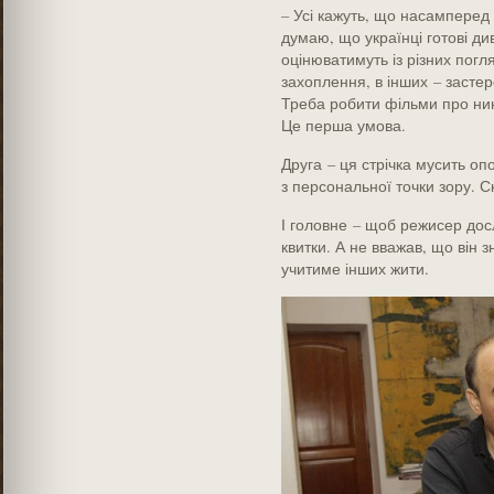
– Усі кажуть, що насамперед 
думаю, що українці готові див
оцінюватимуть із різних погл
захоплення, в інших – застер
Треба робити фільми про нині
Це перша умова.
Друга – ця стрічка мусить оп
з персональної точки зору. С
І головне – щоб режисер дос
квитки. А не вважав, що він з
учитиме інших жити.