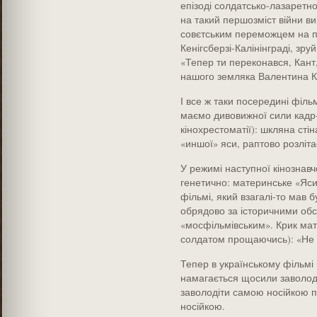
епізоді солдатсько-лазаретно
на такий першозміст війни в
совєтським переможцем на па
Кенігсберзі-Калінінграді, зр
«Тепер ти переконався, Кант,
нашого земляка Валентина К
І все ж таки посередині філь
маємо дивовижної сили кадр-
кінохрестоматії): шкляна стін
«иншої» яси, раптово розліта
У режимі наступної кінознавч
генетично: материнське «Яси»
фільмі, який взагалі-то мав 
обрядово за історичними обс
«мосфільмівським». Крик мат
солдатом прощаючись): «Не 
Тепер в українському фільмі 
намагається щосили заволод
заволодіти самою носійкою 
носійкою.