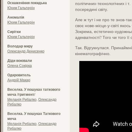
Оскаженіння покидька
політичних-технологічних і т.
Юхим Гальперін
посередині світу.
Аномалія
Але ж тут і не про те знов-та
Юхим Гальперін
своє нове-місце-у-світі якос
Зокрема, естетично-художньо
Сирітки
Юхим Гальперін
адекватності? Того чи того її
Володар миру
Так. Відгукнулася. Принаймн
Олександр Денисенко
кінематографічно.
Діди воювали
Олена Сокірка
Одкровитель
Андрій Макар
Веселка. У пошуках таткового
меча /тритмент/
Меланія Рибалко
,
Олександр
Рибалко
Веселка. У пошуках Таткового
меча
Меланія Рибалко
,
Олександр
Рибалко