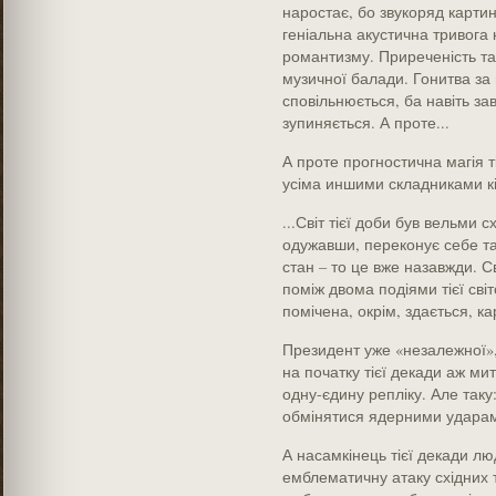
наростає, бо звукоряд картин
геніальна акустична тривога 
романтизму. Приреченість там
музичної балади. Гонитва за
сповільнюється, ба навіть зав
зупиняється. А проте...
А проте прогностична магія т
усіма иншими складниками к
...Світ тієї доби був вельми
одужавши, переконує себе та
стан – то це вже назавжди. С
поміж двома подіями тієї сві
помічена, окрім, здається, к
Президент уже «незалежної»,
на початку тієї декади аж ми
одну-єдину репліку. Але таку
обмінятися ядерними удара
А насамкінець тієї декади люд
емблематичну атаку східних 