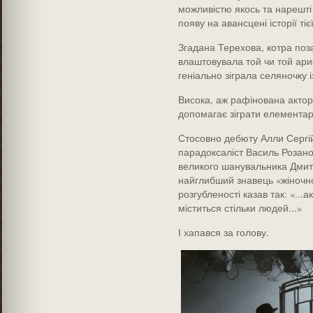
можливістю якось та нарешті 
появу на авансцені історії ті
Згадана Терехова, котра поз
влаштовувала той чи той ари
геніально зіграла селяночку 
Висока, аж рафінована актор
допомагає зіграти елементар
Стосовно дебюту Алли Сергійк
парадоксаліст Василь Розано
великого шанувальника Дмитр
найглибший знавець «жіночност
розгубленості казав так: «...
міститься стільки людей...»
І хапався за голову.