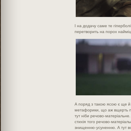
І на додачу саме те гіпербол
перетворить на порох найміцн
А поряд з такою ясою є ще й
метафорики, що аж вщерть п
тут ніби речово-матеріальне.
стихія того речово-матеріальн
знищенню-усуненню. А тут во