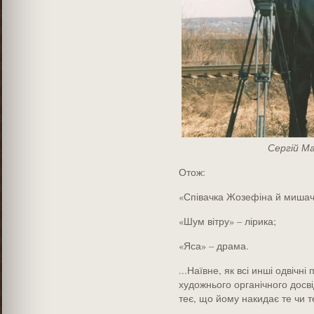
Сергій М
Отож:
«Співачка Жозефіна й мишач
«Шум вітру» – лірика;
«Яса» – драма.
...Наївне, як всі инші одвічні
художнього органічного досві
теє, що йому накидає те чи 