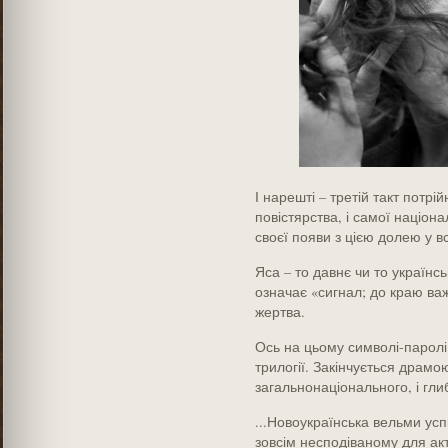
І нарешті – третій такт потрі
повістярства, і самої націона
своєї появи з цією долею у вс
Яса – то давнє чи то українсь
означає «сигнал; до краю важ
жертва.
Ось на цьому символі-паролі й
трилогії. Закінчується драмо
загальнонаціонального, і гли
...Новоукраїнська вельми усп
зовсім несподіваному для акт