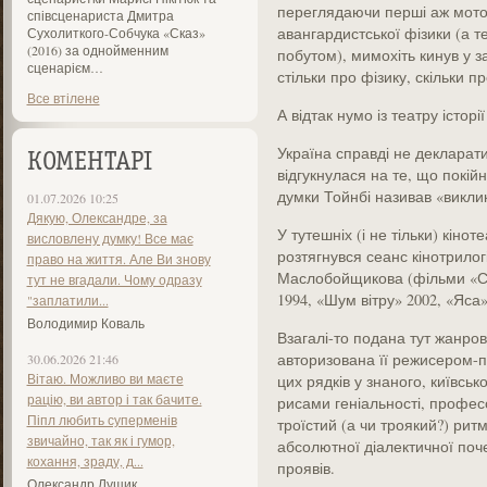
переглядаючи перші аж мотор
співсценариста Дмитра
авангардистської фізики (а т
Сухолиткого-Собчука «Сказ»
(2016) за однойменним
побутом), мимохіть кинув у з
сценарієм…
стільки про фізику, скільки пр
Все втілене
А відтак нумо із театру історії
Україна справді не декларат
КОМЕНТАРІ
відгукнулася на те, що покійн
думки Тойнбі називав «виклик
01.07.2026 10:25
Дякую, Олександре, за
У тутешніх (і не тільки) кіно
висловлену думку! Все має
розтягнувся сеанс кінотрилог
право на життя. Але Ви знову
Маслобойщикова (фільми «С
тут не вгадали. Чому одразу
1994, «Шум вітру» 2002, «Яса»
"заплатили...
Володимир Коваль
Взагалі-то подана тут жанрова
авторизована її режисером-п
30.06.2026 21:46
Вітаю. Можливо ви маєте
цих рядків у знаного, київсь
рацію, ви автор і так бачите.
рисами геніальності, профе
Піпл любить суперменів
троїстий (а чи троякий?) ри
звичайно, так як і гумор,
абсолютної діалектичної поче
кохання, зраду, д...
проявів.
Олександр Лущик