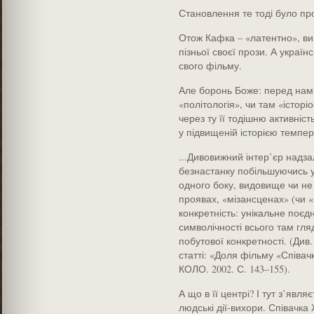
Становлення те тоді було пр
Отож Кафка – «латентно», ви
пізньої своєї прози. А україн
свого фільму.
Але боронь Боже: перед нами
«політологія», чи там «істор
через ту її тодішню активніст
у підвищеній історією темпера
...Дивовижний інтер’єр надза
безнастанку побільшуючись у 
одного боку, видовище чи не ц
проявах, «мізансценах» (чи «
конкретність: унікальне поє
символічності всього там гля
побутової конкретності. (Див.
статті: «Доля фільму «Співа
КОЛО. 2002. С. 143–155).
А що в її центрі? І тут з’явл
людські дії-вихори. Співачка