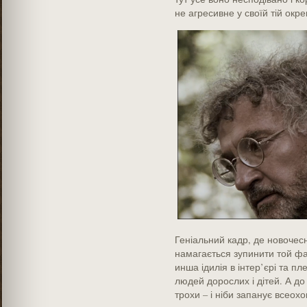
не агресивне у своїй тій окре
Геніальний кадр, де новочес
намагається зупинити той фа
инша ідилія в інтер’єрі та пл
людей дорослих і дітей. А до н
трохи – і ніби запанує всеох