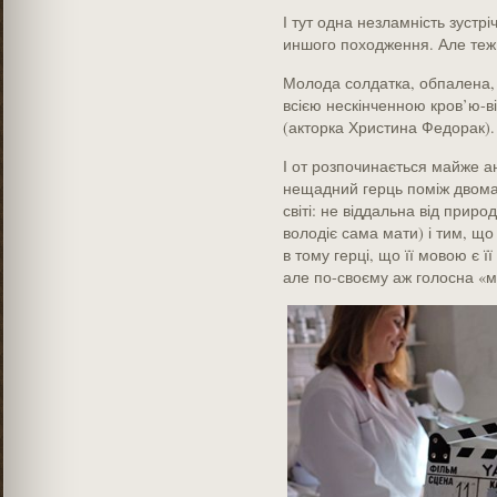
І тут одна незламність зустрі
иншого походження. Але теж
Молода солдатка, обпалена,
всією нескінченною кров’ю-ві
(акторка Христина Федорак).
І от розпочинається майже а
нещадний герць поміж двом
світі: не віддальна від приро
володіє сама мати) і тим, що
в тому герці, що її мовою є її 
але по-своєму аж голосна «мо