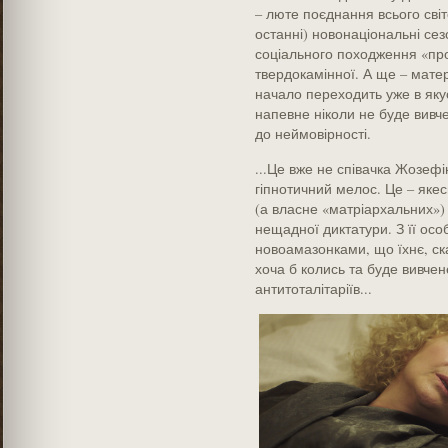
– люте поєднання всього світ
останні) новонаціональні се
соціального походження «про
твердокамінної. А ще – мате
начало переходить уже в якус
напевне ніколи не буде вивч
до неймовірності.
...Це вже не співачка Жозефі
гіпнотичний мелос. Це – якес
(а власне «матріархальних») ч
нещадної диктатури. З її ос
новоамазонками, що їхнє, ск
хоча б колись та буде вивчен
антитоталітаріїв...