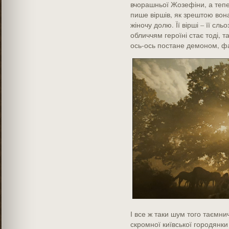
вчорашньої Жозефіни, а тепер
пише віршів, як зрештою вон
жіночу долю. Її вірші – її сл
обличчям героїні стає тоді, 
ось-ось постане демоном, фа
І все ж таки шум того таємнич
скромної київської городянки 