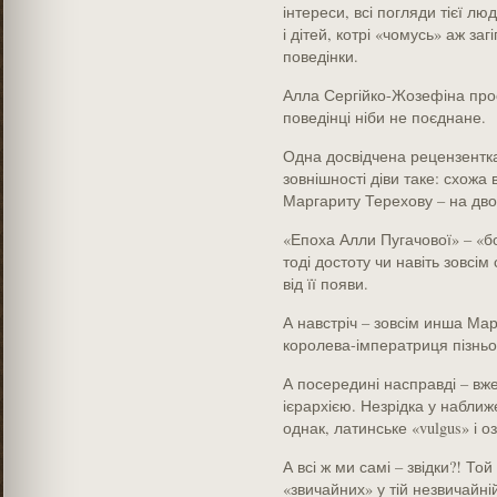
інтереси, всі погляди тієї лю
і дітей, котрі «чомусь» аж за
поведінки.
Алла Сергійко-Жозефіна прост
поведінці ніби не поєднане.
Одна досвідчена рецензентка
зовнішності діви таке: схожа 
Маргариту Терехову – на двох
«Епоха Алли Пугачової» – «бон
тоді достоту чи навіть зовсім
від її появи.
А навстріч – зовсім инша Ма
королева-імператриця пізньос
А посередині насправді – вж
ієрархією. Незрідка у наближ
однак, латинське «vulgus» і о
А всі ж ми самі – звідки?! Т
«звичайних» у тій незвичайні