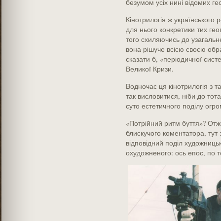
безумом усіх нині відомих ге
Кінотрилогія ж українського 
для нього конкретики тих геог
того схиляючись до узагальн
вона рішуче всією своєю обра
сказати б, «періодичної систе
Великої Кризи.
Водночас ця кінотрилогія з т
так висловитися, ніби до тота
суто естетичного поділу огрому
«Потрійний ритм буття»? Отже
блискучого коментатора, тут 
відповідний поділ художницьки
охудожненого: ось епос, по т