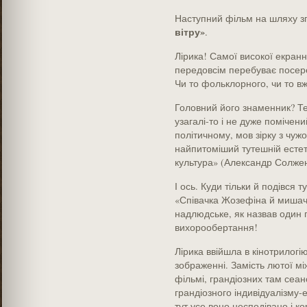
Наступний фільм на шляху зг
вітру»
.
Лірика! Самої високої екранн
передовсім перебуває посере
Чи то фольклорного, чи то в
Головний його знаменник? Те
узагалі-то і не дуже помічени
політичному, мов зірку з чуж
найпитоміший тутешній естет
культура» (Александр Солжен
І ось. Куди тільки й подівся 
«Співачка Жозефіна й мишачи
надлюдське, як назвав один 
вихорообертання!
Лірика ввійшла в кінотрилогію.
зображенні. Замість лютої м
фільмі, грандіозних там сеанс
грандіозного індивідуалізму-
тут усе воно несподівано і к