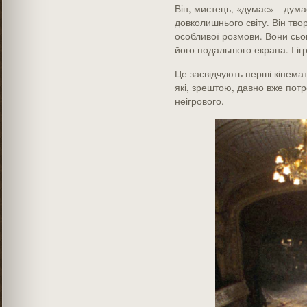
Він, мистець, «думає» – ду
довколишнього світу. Він тво
особливої розмови. Вони сьог
його подальшого екрана. І ігр
Це засвідчують перші кінемат
які, зрештою, давно вже пот
неігрового.