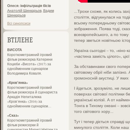
Олеся: інфільтрація бісів
Анатолій Шинкарьов
,
Вадим
...Трохи схоже, як колись зах
Шинкарьов
століття, відгукнулася на то
всьому попередньому світово
Всі синопсиси
зображення. Поява тоді, сказ
всеєвропейського, а по тому 
ВТІЛЕНЕ
тепер зветься новітньою істо
ВИСОТА
Україна сьогодні – то, «кіно-
Короткометражний ігровий
«частина замість цілого», цієї 
фільм режисерка Катерини
Коцюби «Висота» (2017) за
За обставинами свого попере
однойменним сценарієм
світовому обрії ніби запізно.
Володимира Коваля.
громоносній акустиці. У яких
«Кров’янка»
Короткометражний ігровий
І йдеться, зрозуміло, не лиш
фільм режисера й сценариста
поверхах світової політики 
Аркадія Непиталюка
українські колізії. А от найм
«Кров’янка» (2016) за
Тонга в Тихому океані – зовс
однойменним сценарієм…
того світового хору...
«Сказ»
Короткометражний ігровий
Тут і тепер діється справді щ
фільм режисерки й
минулого століття. Коли наш 
сценаристки Марисі Нікітюк та