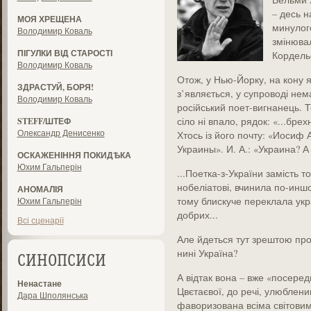
– десь н
МОЯ ХРЕЩЕНА
минулого
Володимир Коваль
змінюва
ПІГУЛКИ ВІД СТАРОСТІ
Кордельє
Володимир Коваль
Отож, у Нью-Йорку, на кону я
ЗДРАСТУЙ, БОРЯ!
з’являється, у супроводі нем
Володимир Коваль
російський поет-вигнанець. Т
сіло ні впало, рядок: «...бр
STEFF/ШТЕФ
Олександр Денисенко
Хтось із його почту: «Иосиф 
Украины». И. А.: «Украина? А
ОСКАЖЕНІННЯ ПОКИДѢКА
Юхим Гальперін
...Поетка-з-України замість 
нобеліатові, вчинила по-инш
АНОМАЛІЯ
тому блискуче переклала укра
Юхим Гальперін
добрих...
Всі сценарії
Але йдеться тут зрештою про 
нині Україна?
СИНОПСИСИ
А відтак вона – вже «посереди
Ненастане
Цвєтаєвої, до речі, улюблени
Дара Шполянська
фаворизована всіма світовими