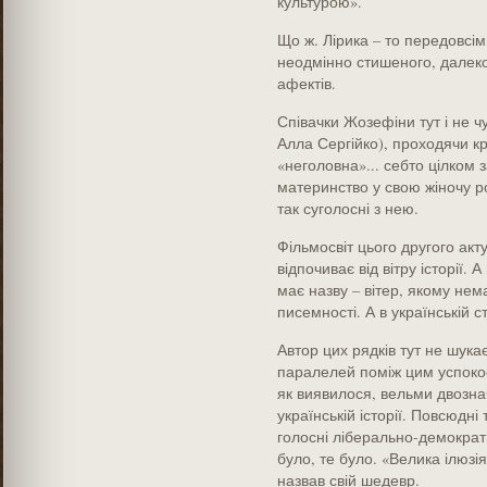
культурою».
Що ж. Лірика – то передовсім
неодмінно стишеного, далеко
афектів.
Співачки Жозефіни тут і не чу
Алла Сергійко), проходячи кр
«неголовна»... себто цілком 
материнство у свою жіночу рол
так суголосні з нею.
Фільмосвіт цього другого акту
відпочиває від вітру історії. А
має назву – вітер, якому нема
писемності. А в українській с
Автор цих рядків тут не шука
паралелей поміж цим успокоє
як виявилося, вельми двозн
українській історії. Повсюдні
голосні ліберально-демократи
було, те було. «Велика ілюзі
назвав свій шедевр.