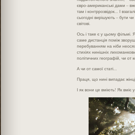
євро-американські дами – вже 
там і контррозвідок... І взагал
сьогодні вирішують – бути чи
світові.
Ось і таке є у цьому фільмі. 
саме дистанція поміж зворуш
перебуванням на ніби неосяжн
стихіях нинішніх лихоманкови
політичних географій, чи от к
А чи от самої статі...
Праця, що нині випадає жінці
І як вони це вміють! Як вміє 