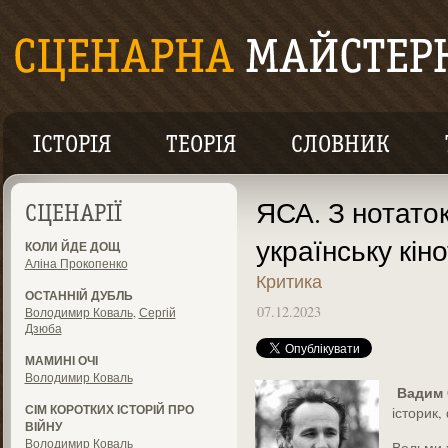
ІСТОРІЯ
ТЕОРІЯ
СЛОВНИК
ЯСА. З нотаток
СЦЕНАРІЇ
українську кін
КОЛИ ЙДЕ ДОЩ
Аліна Прокопенко
Критика
ОСТАННІЙ ДУБЛЬ
07.12.2023
Володимир Коваль
,
Сергій
Дзюба
МАМИНІ ОЧІ
Володимир Коваль
Вадим 
СІМ КОРОТКИХ ІСТОРІЙ ПРО
історик,
ВІЙНУ
Володимир Коваль
Вельми 