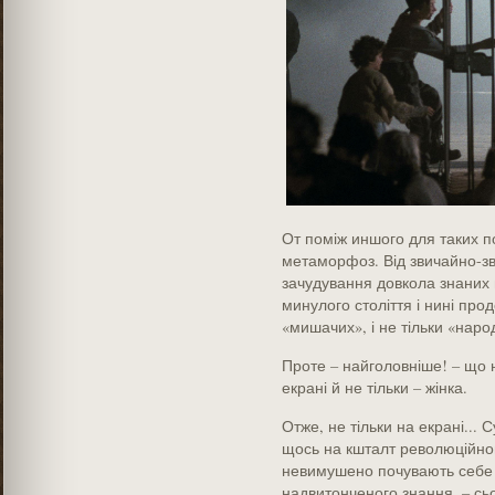
От поміж иншого для таких п
метаморфоз. Від звичайно-зв
зачудування довкола знаних 
минулого століття і нині прод
«мишачих», і не тільки «народ
Проте – найголовніше! – що на
екрані й не тільки – жінка.
Отже, не тільки на екрані...
щось на кшталт революційног
невимушено почувають себе в
надвитонченого знання, – сьо