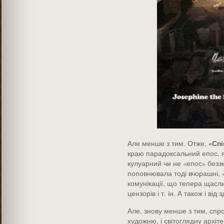
«Сп
Але менше з тим. Отже,
краю парадоксальний епос, я
кулуарний чи не «епос» безз
поповнювала тоді вчорашні, 
комунікації, що тепера щасли
цензорів і т. ін. А також і від
Але, знову менше з тим, спр
художню, і світоглядну архіте