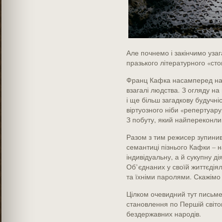
Але почнемо і закінчимо уза
празького літературного «сто
Франц Кафка насамперед на
взагалі людства. З огляду на
і ще більш загадкову будучніс
віртуозного ніби «репертуару
З побуту, який найпереконлив
Разом з тим режисер зупинив
семантиці пізнього Кафки – н
індивідуальну, а й сукупну д
Об’єднаних у своїй життєдія
та їхніми паролями. Скажімо 
Цілком очевидний тут письм
становлення по Першій світо
бездержавних народів.