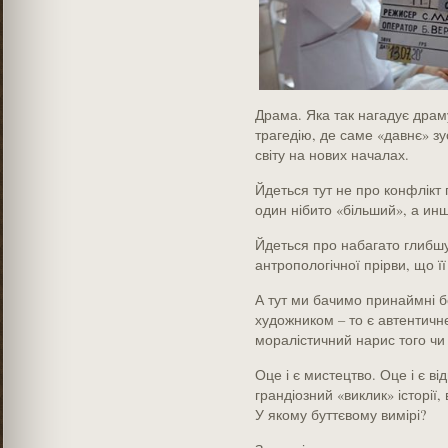
Драма. Яка так нагадує драм
трагедію, де саме «давнє» зу
світу на нових началах.
Йдеться тут не про конфлікт
один нібито «більший», а ин
Йдеться про набагато глибшу
антропологічної прірви, що ї
А тут ми бачимо принаймні бо
художником – то є автентичне
моралістичний нарис того чи
Оце і є мистецтво. Оце і є ві
грандіозний «виклик» історії, 
У якому буттєвому вимірі?