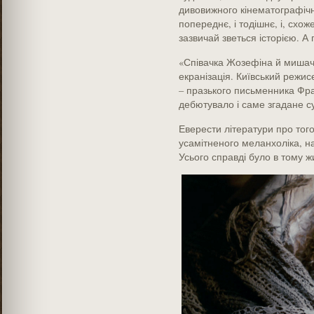
дивовижного кінематографічно
попереднє, і тодішнє, і, схо
зазвичай зветься історією. А 
«Співачка Жозефіна й мишачи
екранізація. Київський режис
– празького письменника Фра
дебютувало і саме згадане с
Еверести літератури про того
усамітненого меланхоліка, н
Усього справді було в тому жи