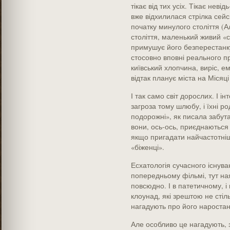
тікає від тих усіх. Тікає неві
вже відхилилася стрілка сейс
початку минулого століття (А
століття, маленький живий 
примушує його безперестанку
стосовно вповні реального пр
київський хлопчина, виріс, е
відтак планує міста на Місяці
І так само світ дорослих. І і
загроза тому шлюбу, і їхні род
подорожні», як писала забута
вони, ось-ось, приєднаються 
якщо пригадати найчастотніш
«біженці».
Есхатологія сучасного існув
попередньому фільмі, тут ная
повсюдно. І в патетичному, 
клоунад, які зрештою не стіл
нагадують про його наростан
Але особливо це нагадують, 