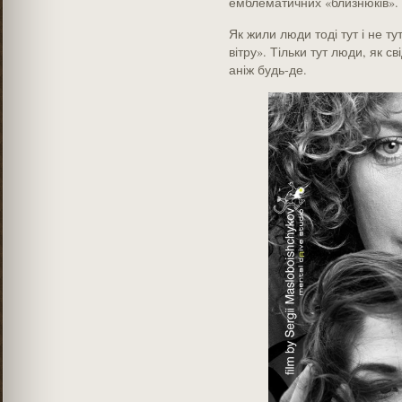
емблематичних «близнюків». 
Як жили люди тоді тут і не т
вітру». Тільки тут люди, як с
аніж будь-де.