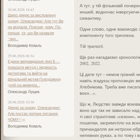
А тут, у тій фільмовій почер
30.06.2026 16:43
инший, водночас інверсуючи-
Щиро дякую за висловлену
семантику.
оцінку, Олександре! Але тут Ви
не вгадали. Поясню, чому. По-
Одне слово, одне взаємодіє 
перше, те, що Ви назвали
компоненту того тричлена.
"ліні...
Володимир Коваль
Тій трилогії.
29.06.2026 06:34
Ще раз нагадаємо хронологію
Єдине виправдання лінії Б —
2002, 2022.
показати метод і людяність
детектива та вийти на
Ці дати тут – немов грізний 
фінальний мотив Голодомору
навіть згадуєш пропозицію в
(хліб на меморіа...
Хлєбнікова. Треба вже писати 
Олександр Лущик
воєн...».
28.06.2026 10:38
Що ж, Людство завжди воювало
Дякую за оцінку, Олександре!
воно ще так не зависало над
Але постає логічне питання:
ті свої страхітливі «сезони»
ЧОМУ? )))
пошепки, загримотіло на всен
Володимир Коваль
причандалля аж нетрохи-обр
непевних руках, а по тому і