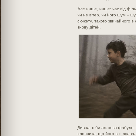
Але инше, инше: час від філь
чи не вітер, чи його шум – шу
сюжету, такого звичайного в н
знову дітей.
Дивна, ніби аж поза фабулою
хлопчика, що його всі, здава