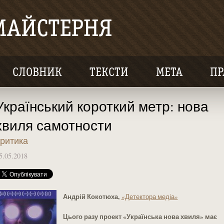
СЛОВНИК
ТЕКСТИ
МЕТА
ПР
Український короткий метр: нова
хвиля самотности
ритика
5.05.2018
Андрій Кокотюха,
«Детектора медіа»
Цього разу проект «Українська нова хвиля» має