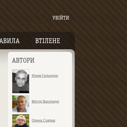
УВІЙТИ
АВИЛА
ВТІЛЕНЕ
АВТОРИ
Юхим Гальперін
Віктор Васильчук
Олена Сокірка