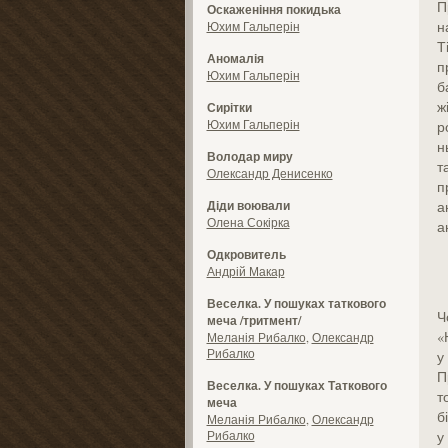
П
Оскаженіння покидька
н
Юхим Гальперін
Т
Аномалія
п
Юхим Гальперін
б
ж
Сирітки
Юхим Гальперін
р
н
Володар миру
т
Олександр Денисенко
п
Діди воювали
а
Олена Сокірка
а
Одкровитель
Андрій Макар
Веселка. У пошуках таткового
Ч
меча /тритмент/
«
Меланія Рибалко
,
Олександр
Рибалко
у
П
Веселка. У пошуках Таткового
т
меча
б
Меланія Рибалко
,
Олександр
Рибалко
у