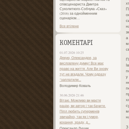
х
співсценариста Дмитра
П
Сухолиткого-Собчука «Сказ»
(2016) за однойменним
о
сценарієм…
с
н
Все втілене
з
а
КОМЕНТАРІ
м
с
01.07.2026 10:25
Дякую, Олександре, за
П
висловлену думку! Все має
І
право на життя. Але Ви знову
п
тут не вгадали. Чому одразу
у
"заплатили...
н
Володимир Коваль
п
п
30.06.2026 21:46
х
Вітаю. Можливо ви маєте
с
рацію, ви автор і так бачите.
м
Піпл любить суперменів
н
звичайно, так як і гумор,
кохання, зраду, д...
З
Олександр Лущик