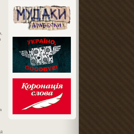
и,
и
а
:
ий