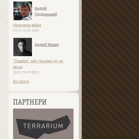
Андрій
,
Грудницький
Наречена-війна
13:13 31.03.2023
Андрій Макар
"Памфір" або Чесним тут не
місце
20:03 29.03.2023
Всі блоґи
ПАРТНЕРИ
є