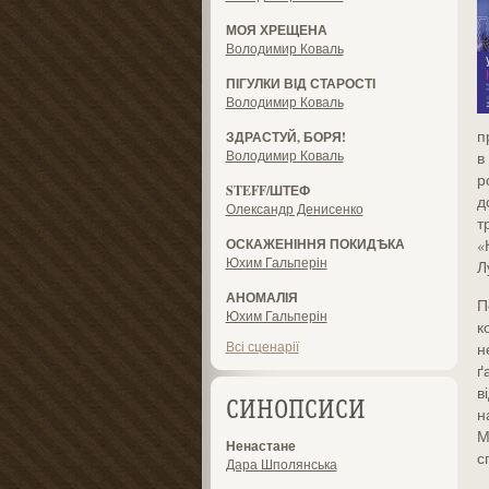
МОЯ ХРЕЩЕНА
Володимир Коваль
ПІГУЛКИ ВІД СТАРОСТІ
Володимир Коваль
п
ЗДРАСТУЙ, БОРЯ!
Володимир Коваль
в
р
STEFF/ШТЕФ
д
Олександр Денисенко
т
ОСКАЖЕНІННЯ ПОКИДѢКА
«
Юхим Гальперін
Л
АНОМАЛІЯ
П
Юхим Гальперін
к
Всі сценарії
н
ґ
в
СИНОПСИСИ
н
М
Ненастане
с
Дара Шполянська