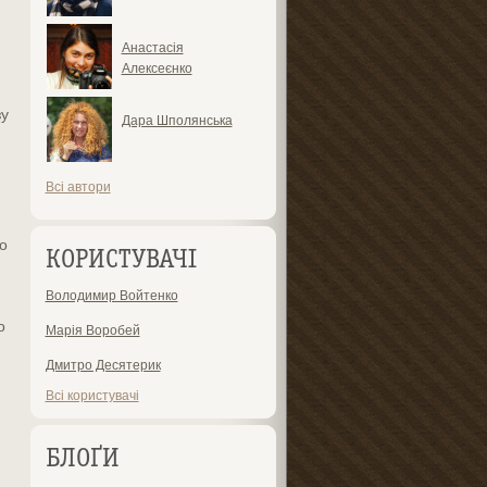
Анастасія
Алексеєнко
зу
Дара Шполянська
Всі автори
о
КОРИСТУВАЧІ
Володимир Войтенко
о
Марія Воробей
Дмитро Десятерик
Всі користувачі
БЛОҐИ