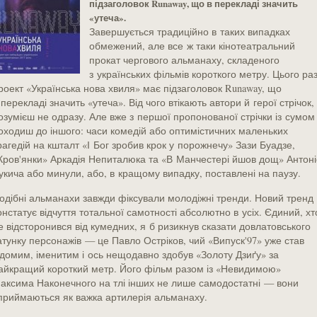
підзаголовок Runaway, що в перекладі значить
«утеча».
Завершується традиційно в таких випадках
обмежений, але все ж таки кінотеатральний
прокат чергового альманаху, складеного
з українських фільмів короткого метру. Цього ра
роект «Українська нова хвиля» має підзаголовок Runaway, що
 перекладі значить «утеча». Від чого втікають автори й герої стрічок,
озумієш не одразу. Але вже з першої пропонованої стрічки із сумом
оходиш до іншого: часи комедій або оптимістичних маленьких
рагедій на кшталт «І Бог зробив крок у порожнечу» Зази Буадзе,
Кров'янки» Аркадія Непиталюка та «В Манчестері йшов дощ» Антоні
укича або минули, або, в кращому випадку, поставлені на паузу.
одібні альманахи завжди фіксували молодіжні тренди. Новий тренд
онстатує відчуття тотальної самотності абсолютно в усіх. Єдиний, хт
е відсторонився від кумедних, я б ризикнув сказати довлатовського
атунку персонажів — це Павло Остріков, чий «Випуск'97» уже став
ідомим, іменитим і ось нещодавно здобув «Золоту Дзиґу» за
айкращий короткий метр. Його фільм разом із «Невидимою»
аксима Наконечного на тлі інших не лише самодостатні — вони
приймаються як важка артилерія альманаху.