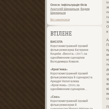
і
Олеся: інфільтрація бісів
з
Анатолій Шинкарьов
,
Вадим
п
Шинкарьов
с
Всі синопсиси
з
О
в
ВТІЛЕНЕ
А
ВИСОТА
П
Короткометражний ігровий
к
фільм режисерка Катерини
Коцюби «Висота» (2017) за
в
однойменним сценарієм
н
Володимира Коваля.
п
д
«Кров’янка»
Короткометражний ігровий
о
фільм режисера й сценариста
з
Аркадія Непиталюка
в
«Кров’янка» (2016) за
в
однойменним сценарієм…
в
«Сказ»
с
Короткометражний ігровий
фільм режисерки й
П
сценаристки Марисі Нікітюк та