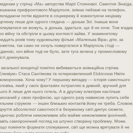
лядачам у стрічці «Ма» авторства Марії Стоянової. Самотня Зінаїда,
ешканка прифронтового Маріуполя, знімає пейзажі на телефон,
икладаючи потім відзняте в соцмережу й коментуючи нецікаву
артинку лише для одного глядача — доньки Зої. Інакше вони
пілкуватися не можуть, а донька, здається, ще й не хоче. Тож згадка
ро війну та обстріли в цьому контексті зайва. У знаменитому
ридцять років тому художньому фільмі «Маленька Віра» діти, за
южетом, так само не хочуть повертатися в Маріуполь (тоді —
данов), хоч війни тоді не було, зате туга зелена у промисловому
істі домінувала.
з загальної концепції помітно вибиваються анімаційна стрічка
Елювіум» Стаса Сантімова та чотирихвилинний Elektroman Нікіти
коморохова. Хоча чому? У першому випадку — історія самотнього
оловіка, який у своїх фантазіях потрапляє в дивний, зручний для
ього й лише для нього готель. А в другому електрик настільки
акоханий у свою професію, що одного разу навмисне лупить себе
ильним струмом — інших близьких контактів йому не треба. Словом
ідчуття абсолютної самотності в безумному світі диктує сюжети,
одночас роблячи неможливим або майже неможливим іронічний,
авіть самоіронічний погляд на штучно створену проблему. Може,
кщо поміняти формати спілкування, світ ще можна врятувати й не
являти його надто ворожим до себе…