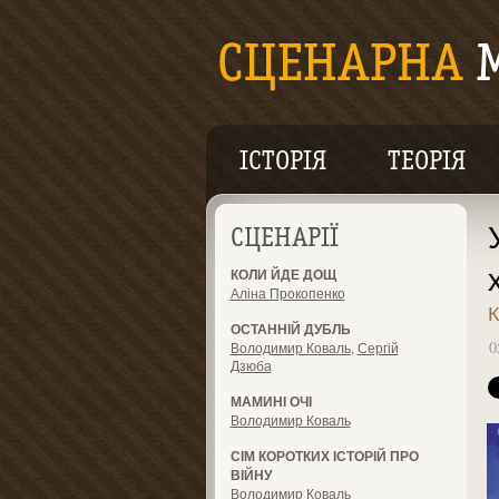
ІСТОРІЯ
ТЕОРІЯ
СЦЕНАРІЇ
КОЛИ ЙДЕ ДОЩ
Аліна Прокопенко
К
ОСТАННІЙ ДУБЛЬ
0
Володимир Коваль
,
Сергій
Дзюба
МАМИНІ ОЧІ
Володимир Коваль
СІМ КОРОТКИХ ІСТОРІЙ ПРО
ВІЙНУ
Володимир Коваль