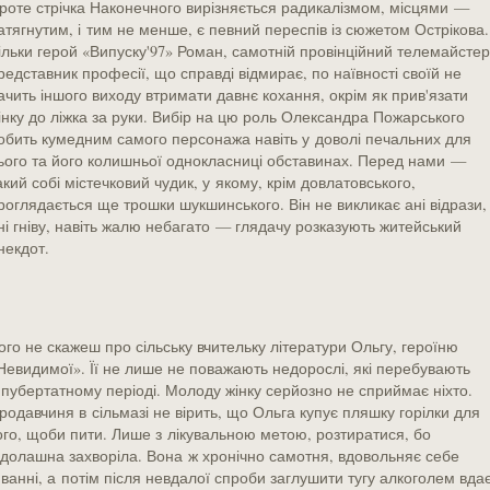
роте стрічка Наконечного вирізняється радикалізмом, місцями —
атягнутим, і тим не менше, є певний переспів із сюжетом Острікова.
ільки герой «Випуску'97» Роман, самотній провінційний телемайстер
редставник професії, що справді відмирає, по наївності своїй не
ачить іншого виходу втримати давнє кохання, окрім як прив'язати
інку до ліжка за руки. Вибір на цю роль Олександра Пожарського
обить кумедним самого персонажа навіть у доволі печальних для
ього та його колишньої однокласниці обставинах. Перед нами —
акий собі містечковий чудик, у якому, крім довлатовського,
роглядається ще трошки шукшинського. Він не викликає ані відрази,
ні гніву, навіть жалю небагато — глядачу розказують житейський
некдот.
ого не скажеш про сільську вчительку літератури Ольгу, героїню
Невидимої». Її не лише не поважають недорослі, які перебувають
 пубертатному періоді. Молоду жінку серйозно не сприймає ніхто.
родавчиня в сільмазі не вірить, що Ольга купує пляшку горілки для
ого, щоби пити. Лише з лікувальною метою, розтиратися, бо
ідолашна захворіла. Вона ж хронічно самотня, вдовольняє себе
 ванні, а потім після невдалої спроби заглушити тугу алкоголем вда