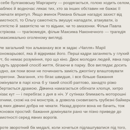
з себе булгаковську Маргариту — роздягається, голою ходить селом
ваблює й водночас лякає тих, хто за інших обставин не бажає її
омічати впритул. Якщо вчинок Романа більше нагадує захист від
амотності, то Ольгу самотність змушує нападати, атакувати, із
атятістю й завзятістю чи то відьми, чи то амазонки. Фільм Павла
стрікова — трагікомедія, фільм Максима Наконечного — трагедія
 максимально оголеному вигляді.
ле загальний тон альманаху все ж задає «Чапля» Марії
ономарьової, яка й відкриває його. Перші кадри заганяють у глухий
ут, бо немає розуміння, про що кіно. Двоє молодих людей, явна пар
едуть здоровий спосіб життя, бігаючи в парку. Все виглядає досить
удно, аж поки вони не починають замість джоггінгу влаштовувати
ерегони. Змагання, хто бігає швидше, і все більше бажання
омінувати в парі хоча б у такий спосіб раптово, занадто різко
бертається драмою. Дівчина намагається обігнати хлопця, хитро
різає кут — і перебігає з дня в ніч. У сутінках блимають моторошні
огники, схожі на очі монстрів, а довкола сновигають грубезні байкер
ід яких дівчині добра не чекати. Назад дороги вона не бачить, тож
исновок простий: бажання домінувати рано чи пізно приведе до
амотності серед явних ворогів.
роте зворотний бік медалі, коли хочеться підлаштуватися під того,