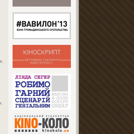
,
а,
и,