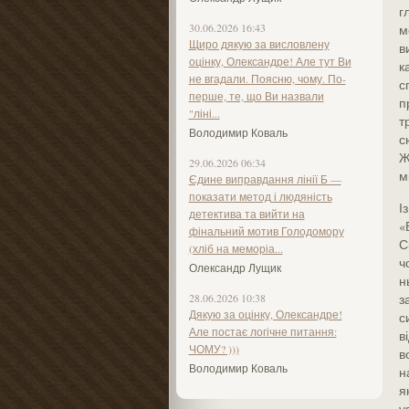
г
30.06.2026 16:43
м
Щиро дякую за висловлену
в
оцінку, Олександре! Але тут Ви
к
не вгадали. Поясню, чому. По-
с
перше, те, що Ви назвали
п
"ліні...
т
Володимир Коваль
с
Ж
29.06.2026 06:34
м
Єдине виправдання лінії Б —
показати метод і людяність
І
детектива та вийти на
«
фінальний мотив Голодомору
С
(хліб на меморіа...
ч
Олександр Лущик
н
28.06.2026 10:38
з
Дякую за оцінку, Олександре!
с
Але постає логічне питання:
в
ЧОМУ? )))
в
Володимир Коваль
н
я
у