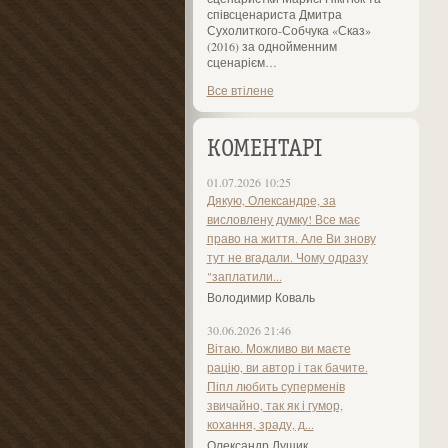
співсценариста Дмитра
Сухолиткого-Собчука «Сказ»
(2016) за однойменним
сценарієм…
Все втілене
КОМЕНТАРІ
01.07.2026 10:25
Дякую, Олександре, за
висловлену думку! Все має
право на життя. Але Ви знову
тут не вгадали. Чому одразу
"заплатили...
Володимир Коваль
30.06.2026 21:46
Вітаю. Можливо ви маєте
рацію, ви автор і так бачите.
Піпл любить суперменів
звичайно, так як і гумор,
кохання, зраду, д...
Олександр Лущик