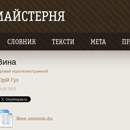
СЛОВНИК
ТЕКСТИ
МЕТА
ПР
Вина
гровий короткометражний
рій Гуз
4.03.2015
Вина_синопсис.doc