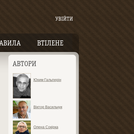
УВІЙТИ
АВИЛА
ВТІЛЕНЕ
АВТОРИ
Юхим Гальперін
Віктор Васильчук
Олена Сокірка