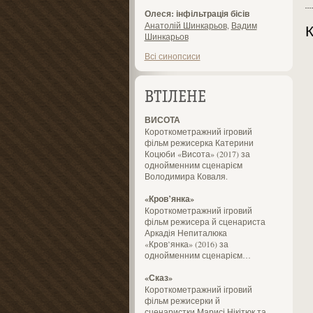
Олеся: інфільтрація бісів
Анатолій Шинкарьов
,
Вадим
К
Шинкарьов
Всі синопсиси
ВТІЛЕНЕ
ВИСОТА
Короткометражний ігровий
фільм режисерка Катерини
Коцюби «Висота» (2017) за
однойменним сценарієм
Володимира Коваля.
«Кров’янка»
Короткометражний ігровий
фільм режисера й сценариста
Аркадія Непиталюка
«Кров’янка» (2016) за
однойменним сценарієм…
«Сказ»
Короткометражний ігровий
фільм режисерки й
сценаристки Марисі Нікітюк та