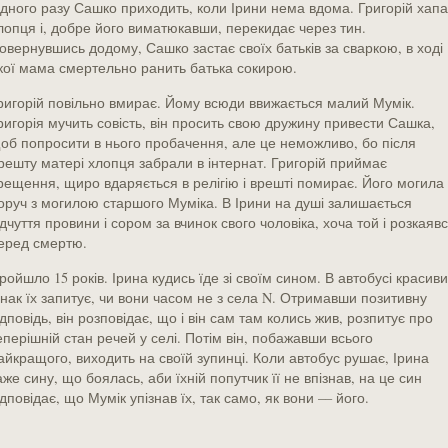
дного разу Сашко приходить, коли Ірини нема вдома. Григорій хапа
лопця і, добре його виматюкавши, перекидає через тин.
овернувшись додому, Сашко застає своїх батьків за сваркою, в ході
кої мама смертельно ранить батька сокирою.
ригорій повільно вмирає. Йому всюди ввижається малий Мумік.
ригорія мучить совість, він просить свою дружину привести Сашка,
об попросити в нього пробачення, але це неможливо, бо після
решту матері хлопця забрали в інтернат. Григорій приймає
рещення, щиро вдаряється в релігію і врешті помирає. Його могила
оруч з могилою старшого Муміка. В Ірини на душі залишається
ідчуття провини і сором за вчинок свого чоловіка, хоча той і розкаяв
еред смертю.
ройшло 15 років. Ірина кудись їде зі своїм сином. В автобусі красив
нак їх запитує, чи вони часом не з села N. Отримавши позитивну
ідповідь, він розповідає, що і він сам там колись жив, розпитує про
еперішній стан речей у селі. Потім він, побажавши всього
айкращого, виходить на своїй зупинці. Коли автобус рушає, Ірина
аже сину, що боялась, аби їхній попутчик її не впізнав, на це син
ідповідає, що Мумік упізнав їх, так само, як вони –– його.