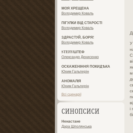
МОЯ ХРЕЩЕНА
Володимир Коваль
ПІГУЛКИ ВІД СТАРОСТІ
Володимир Коваль
Д
ЗДРАСТУЙ, БОРЯ!
Володимир Коваль
У
н
STEFF/ШТЕФ
С
Олександр Денисенко
в
ОСКАЖЕНІННЯ ПОКИДѢКА
я
Юхим Гальперін
м
д
АНОМАЛІЯ
с
Юхим Гальперін
с
Всі сценарії
п
в
і
СИНОПСИСИ
б
Ненастане
Дара Шполянська