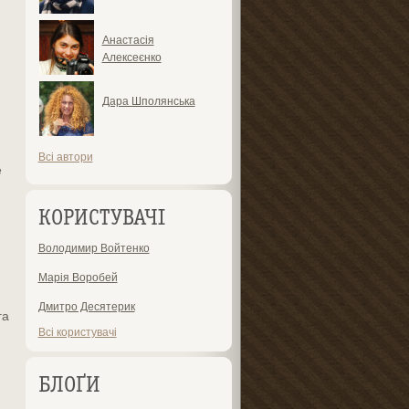
Анастасія
Алексеєнко
Дара Шполянська
Всі автори
е
КОРИСТУВАЧІ
Володимир Войтенко
Марія Воробей
Дмитро Десятерик
га
Всі користувачі
БЛОҐИ