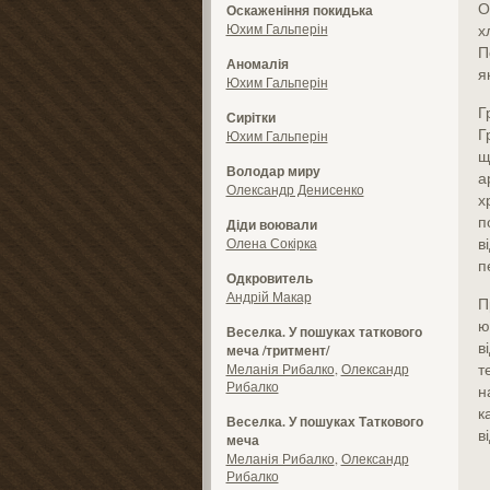
О
Оскаженіння покидька
Юхим Гальперін
х
П
Аномалія
я
Юхим Гальперін
Г
Сирітки
Г
Юхим Гальперін
щ
Володар миру
а
Олександр Денисенко
х
п
Діди воювали
в
Олена Сокірка
п
Одкровитель
Андрій Макар
П
ю
Веселка. У пошуках таткового
в
меча /тритмент/
т
Меланія Рибалко
,
Олександр
Рибалко
н
к
Веселка. У пошуках Таткового
в
меча
Меланія Рибалко
,
Олександр
Рибалко