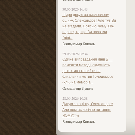
30.06.2026 16:43
Щиро дякую за висловлену
оцінку, Олександре! Але тут Ви
не вгадали. Поясню, чому. По-
перше, те, що Ви назвали
"ліні...
Володимир Коваль
29.06.2026 06:34
Єдине виправдання лінії Б —
показати метод і людяність
детектива та вийти на
фінальний мотив Голодомору
(хліб на меморіа...
Олександр Лущик
28.06.2026 10:38
Дякую за оцінку, Олександре!
Але постає логічне питання:
ЧОМУ? )))
Володимир Коваль