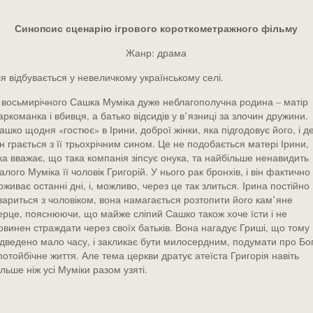
Синопсис сценарію ігрового короткометражного фільму
Жанр: драма
ія відбувається у невеличкому українському селі.
 восьмирічного Сашка Муміка дуже неблагополучна родина – матір
аркоманка і вбивця, а батько відсидів у в’язниці за злочин дружини.
ашко щодня «гостює» в Ірини, доброї жінки, яка підгодовує його, і д
ін грається з її трьохрічним сином. Це не подобається матері Ірини,
ка вважає, що така компанія зіпсує онука, та найбільше ненавидить
алого Муміка її чоловік Григорій. У нього рак бронхів, і він фактично
оживає останні дні, і, можливо, через це так злиться. Ірина постійно
вариться з чоловіком, вона намагається розтопити його кам’яне
ерце, пояснюючи, що майже сліпий Сашко також хоче їсти і не
овинен страждати через своїх батьків. Вона нагадує Гриші, що тому
ідведено мало часу, і закликає бути милосердним, подумати про Бо
 потойбічне життя. Але тема церкви дратує атеїста Григорія навіть
ільше ніж усі Муміки разом узяті.