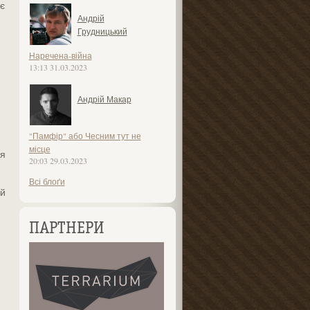
є
Андрій
Грудницький
Наречена-війна
13:13 31.03.2023
Андрій Макар
"Памфір" або Чесним тут не
місце
ся
20:03 29.03.2023
Всі блоґи
ий
ПАРТНЕРИ