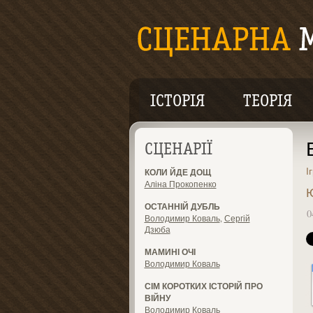
ІСТОРІЯ
ТЕОРІЯ
СЦЕНАРІЇ
І
КОЛИ ЙДЕ ДОЩ
Аліна Прокопенко
Ю
ОСТАННІЙ ДУБЛЬ
0
Володимир Коваль
,
Сергій
Дзюба
МАМИНІ ОЧІ
Володимир Коваль
СІМ КОРОТКИХ ІСТОРІЙ ПРО
ВІЙНУ
Володимир Коваль