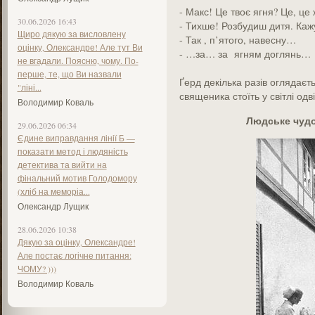
- Макс! Це твоє ягня? Це, це
30.06.2026 16:43
- Тихше! Розбудиш дитя. Кажу
Щиро дякую за висловлену
- Так , п’ятого, навесну…
оцінку, Олександре! Але тут Ви
- …за… за ягням доглянь…
не вгадали. Поясню, чому. По-
перше, те, що Ви назвали
Ґерд декілька разів оглядаєт
"ліні...
священика стоїть у світлі од
Володимир Коваль
Людське чудо
29.06.2026 06:34
Єдине виправдання лінії Б —
показати метод і людяність
детектива та вийти на
фінальний мотив Голодомору
(хліб на меморіа...
Олександр Лущик
28.06.2026 10:38
Дякую за оцінку, Олександре!
Але постає логічне питання:
ЧОМУ? )))
Володимир Коваль