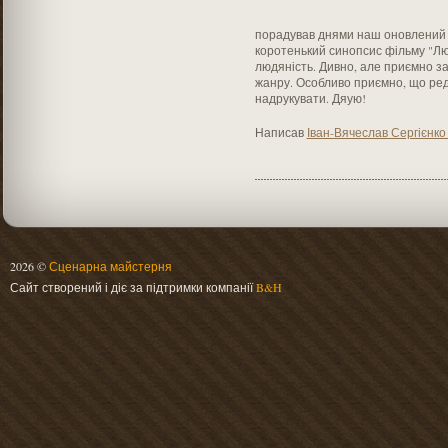
порадував днями наш оновлений ж
коротенький синопсис фільму "Люд
людяність. Дивно, але приємно за
жанру. Особливо приємно, що ре
надрукувати. Дяую!
Написав
Іван-Вячеслав Сергієнк
2026 ©
Сценарна майстерня
Сайт створений і діє за підтримки компанії
B&H