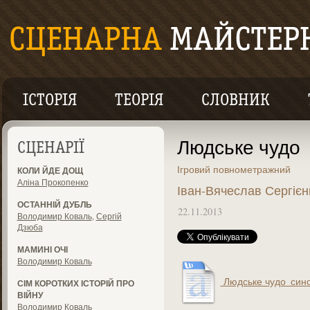
ІСТОРІЯ
ТЕОРІЯ
СЛОВНИК
Людське чудо
СЦЕНАРІЇ
Ігровий повнометражний
КОЛИ ЙДЕ ДОЩ
Аліна Прокопенко
Іван-Вячеслав Сергієн
ОСТАННІЙ ДУБЛЬ
22.11.2013
Володимир Коваль
,
Сергій
Дзюба
МАМИНІ ОЧІ
Володимир Коваль
Людське чудо_сино
СІМ КОРОТКИХ ІСТОРІЙ ПРО
ВІЙНУ
Володимир Коваль