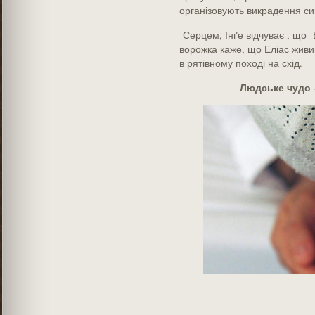
організовують викрадення си
Серцем, Інґе відчуває , що Е
ворожка каже, що Еліас живи
в рятівному поході на схід.
Людське чудо 