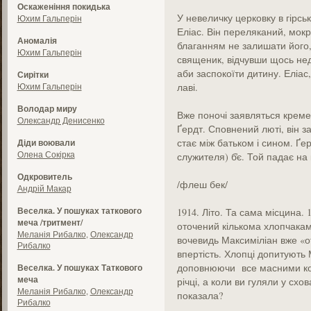
Оскаженіння покидька
У невеличку церковку в гірські
Юхим Гальперін
Еліас. Він переляканий, мокр
Аномалія
благанням не залишати його,
Юхим Гальперін
священик, відчувши щось нед
аби заспокоїти дитину. Еліас,
Сирітки
Юхим Гальперін
лаві.
Володар миру
Вже поночі заявляться кремез
Олександр Денисенко
Ґердт. Сповнений люті, він з
стає між батьком і сином. Ґе
Діди воювали
Олена Сокірка
служителя) б̓є. Той падає на 
Одкровитель
/флеш бек/
Андрій Макар
Веселка. У пошуках таткового
1914. Літо. Та сама місцина. 
меча /тритмент/
оточений кількома хлопчакам
Меланія Рибалко
,
Олександр
вочевидь Максиміліан вже «от
Рибалко
впертість. Хлопці допитують 
доповнюючи все масними ко
Веселка. У пошуках Таткового
меча
річці, а коли ви гуляли у схо
Меланія Рибалко
,
Олександр
показала?
Рибалко