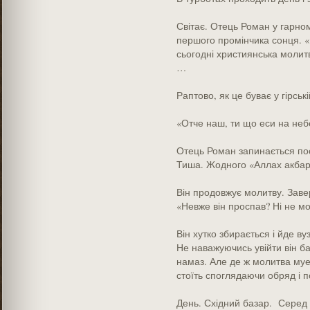
Світає. Отець Роман у гарном
першого промінчика сонця. 
сьогодні християнська молит
…
Раптово, як це буває у гірськ
«Отче наш, ти що еси на не
Отець Роман запинається пос
Тиша. Жодного «Аллах акба
Він продовжує молитву. Зав
«Невже він проспав? Ні не м
Він хутко збирається і йде в
Не наважуючись увійти він ба
намаз. Але де ж молитва муе
стоїть споглядаючи обряд і п
День. Східний базар. Серед 