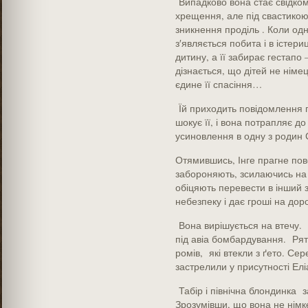
Випадково вона стає свідком
хрещення, але під свастикою
зникнення проділь . Коли од
з′являється побита і в істери
дитину, а її забирає гестапо
дізнається, що дітей не німе
єдине її спасіння…
Їй приходить повідомлення п
шокує її, і вона потрапляє д
усиновлення в одну з родин 
Отямившись, Інге прагне пов
забороняють, зсилаючись на ї
обіцяють перевести в інший 
небезпеку і дає гроші на доро
Вона вирішується на втечу. П
під авіа бомбардування. Ряту
ромів, які втекли з ґето. Сер
застрелили у присутності Елі
Табір і північна блондинка з
Зрозумівши, що вона не німке