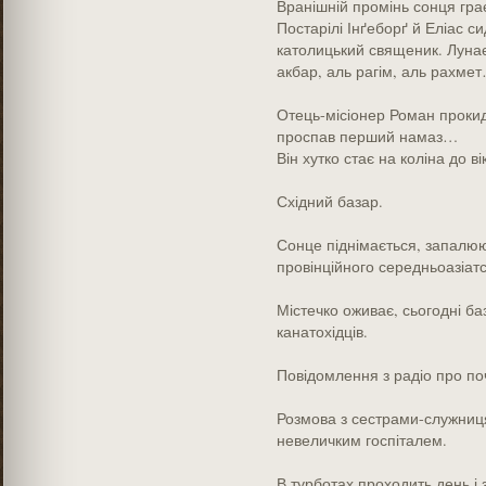
Вранішній промінь сонця грає 
Постарілі Інґеборґ й Еліас с
католицький священик. Лунає
акбар, аль рагім, аль рахмет
Отець-місіонер Роман прокид
проспав перший намаз…
Він хутко стає на коліна до в
Східний базар.
Сонце піднімається, запалюю
провінційного середньоазіатс
Містечко оживає, сьогодні б
канатохідців.
Повідомлення з радіо про по
Розмова з сестрами-служницям
невеличким госпіталем.
В турботах проходить день і