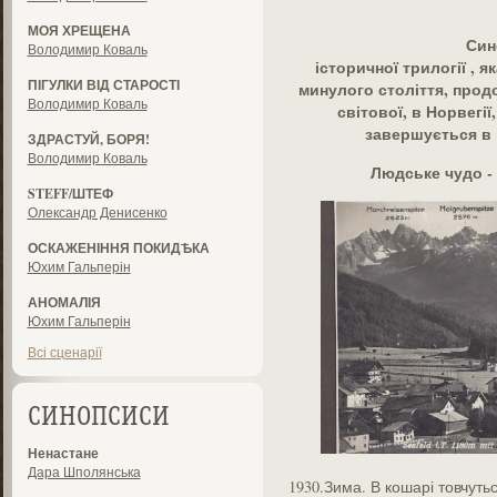
МОЯ ХРЕЩЕНА
Син
Володимир Коваль
історичної трилогії , я
ПІГУЛКИ ВІД СТАРОСТІ
минулого століття, прод
Володимир Коваль
світової, в Норвегії,
завершується в 
ЗДРАСТУЙ, БОРЯ!
Володимир Коваль
Людське чудо -
STEFF/ШТЕФ
Олександр Денисенко
ОСКАЖЕНІННЯ ПОКИДѢКА
Юхим Гальперін
АНОМАЛІЯ
Юхим Гальперін
Всі сценарії
СИНОПСИСИ
Ненастане
Дара Шполянська
1930.Зима. В кошарі товчуться