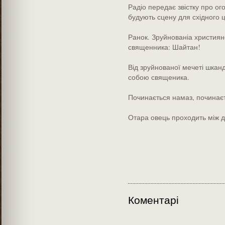
Радіо передає звістку про ог
будують сцену для східного ц
Ранок. Зруйнованіа християнс
священника: Шайтан!
Від зруйнованої мечеті шкан
собою священика.
Починається намаз, починаєт
Отара овець проходить між д
Коментарі