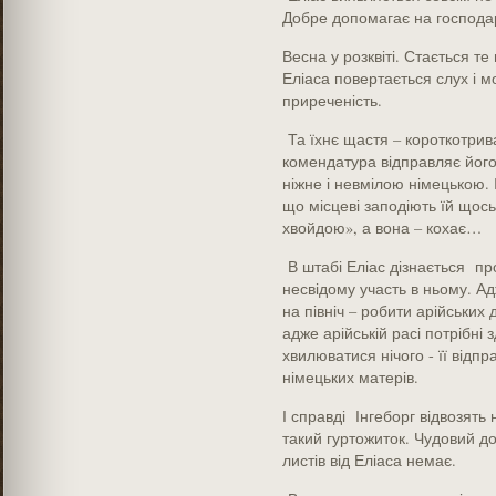
Добре допомагає на господар
Весна у розквіті. Стається т
Еліаса повертається слух і м
приреченість.
Та їхнє щастя – короткотрива
комендатура відправляє його
ніжне і невмілою німецькою. І
що місцеві заподіють їй щось
хвойдою», а вона – кохає…
В штабі Еліас дізнається пр
несвідому участь в ньому. А
на північ – робити арійських д
адже арійській расі потрібні
хвилюватися нічого - її відп
німецьких матерів.
І справді Інгеборг відвозять
такий гуртожиток. Чудовий до
листів від Еліаса немає.