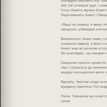
покладено мертвого пса. Ахме
аби той сотворив чудо, і ожи
Голос Ахмета звучить божест
Перелякашись Ахмет і Свяще
«Якщо не скажеш, я вкину теб
священик, упіймавши хлопця
Виявляється, Ахмет живе у пі
існування підвалу, а вони з п
Ахмет знає всі молитви зі слу
Він розповідає , що муедзин
Священик просить провести 
ліки і стукаються до немічног
муєдзін зголошується взяти л
Вдосвіту, ґвинтові сходи на 
муедзину піднятися.Той незд
Ранок. Священик чує юний го
сонце.