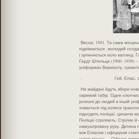
Весна. 1941. Та сама місцин
піднімається молодий солда
і зупиняється коло каплиці. 
Ґердт Штельце (1900- 1939) –
уніформах Вермахту, гукають
- Гей, Еліас, солдат
На майдані йдуть збори ново
окремий табір. Одне хлопчись
розпачі до людей в іншій уні
ховається під колеса транспо
підходять поліцаї, циганча к
Поліцаї стріляють. Стріляє й
намуштровану руку. Дитина по
між Еліасом і офіцером стаєть
унтер менш»… Офіцер демон