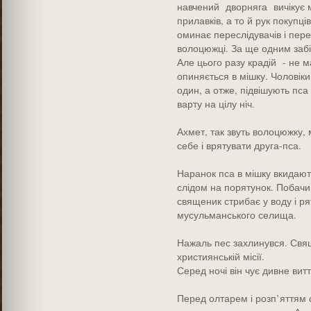
навчений дворняга вичікує м
прилавків, а то й рук покупці
оминає переслідувачів і пере
волоцюжці. За ще одним забі
Але цього разу крадій - не м
опиняється в мішку. Чоловік
один, а отже, підвішують пса
варту на цілу ніч.
Ахмет, так звуть волоцюжку, 
себе і врятувати друга-пса.
Наранок пса в мішку вкидають
слідом на порятунок. Побачи
священик стрибає у воду і ря
мусульманського селища.
Нажаль пес захлинувся. Свящ
християнській місії.
Серед ночі він чує дивне витт
Перед олтарем і розп’яттям 