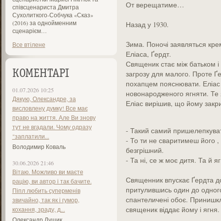
От верещатиме…
співсценариста Дмитра
Сухолиткого-Собчука «Сказ»
(2016) за однойменним
Назад у 1930.
сценарієм…
Зима. Поночі заявляться крем
Все втілене
Еліаса, Ґердт.
Священик стає між батьком і 
КОМЕНТАРІ
загрозу для малого. Проте Ґе
похапцем пояснювати. Еліас 
01.07.2026 10:25
новонародженого ягняти. Те 
Дякую, Олександре, за
Еліас вирішив, що йому закр
висловлену думку! Все має
право на життя. Але Ви знову
тут не вгадали. Чому одразу
- Такий самий пришелепкуват
"заплатили...
- То ти не сваритимеш його 
Володимир Коваль
безгрішний.
- Та ні, се ж моє дитя. Та й 
30.06.2026 21:46
Вітаю. Можливо ви маєте
Священник впускає Ґердта до
рацію, ви автор і так бачите.
притулившись один до одного 
Піпл любить суперменів
спантеличені обоє. Принишкл
звичайно, так як і гумор,
священик віддає йому і ягня.
кохання, зраду, д...
Олександр Лущик