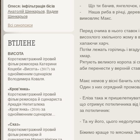
- Що ти бачив, янгелочок, 
Олеся: інфільтрація бісів
Анатолій Шинкарьов
,
Вадим
- Наша риба в річці, дерев
Шинкарьов
вимовляє Макс.
Всі синопсиси
Перед очима в нього ставок 
висохлого хмільного жому в 
хапаючи харч.
ВТІЛЕНЕ
Потім лежать горілиць і вгад
ВИСОТА
хмар.
Короткометражний ігровий
Рятують великого коропа зі с
фільм режисерка Катерини
аби перенести у верхній ста
Коцюби «Висота» (2017) за
однойменним сценарієм
Володимира Коваля.
Макс немов у вісні бачить хло
Один з них огрядний промовл
«Кров’янка»
Короткометражний ігровий
- Еліза така ж пришелепкуват
фільм режисера й сценариста
що отримує потиличника від Ґ
Аркадія Непиталюка
«Кров’янка» (2016) за
за потиличник:
однойменним сценарієм…
- Та ну його, цього недолупк
«Сказ»
Короткометражний ігровий
Біжимо краще то мясника Зеп
фільм режисерки й
сценаристки Марисі Нікітюк та