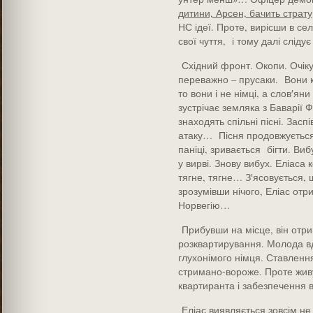
дитини, Арсен, бачить страту
НС ідеї. Проте, вирісши в се
свої чуття, і тому далі слідує
Східний фронт. Окопи. Очік
переважно – прусаки. Вони к
то вони і не німці, а слов′яни
зустрічає земляка з Баварії
знаходять спільні пісні. Зас
атаку… Пісня продовжується,
паніці, зривається бігти. Ви
у вирві. Знову вибух. Еліаса 
тягне, тягне… З′ясовується, 
зрозумівши нічого, Еліас отри
Норвегію…
Прибувши на місце, він отри
розквартирування. Молода в
глухонімого німця. Ставленн
стримано-вороже. Проте жив
квартиранта і забезпечення 
Еліас виявляється зовсім не