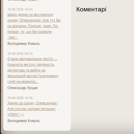
Коментарі
30.06.2026 16:43
Щиро дякую за висловлену
оцінку, Олександре! Але тут Ви
не вгадали. Поясню, чому. По-
перше, те, що Ви назвали
"ліні...
Володимир Коваль
29.06.2026 06:34
Єдине виправдання лінії Б —
показати метод і людяність
детектива та вийти на
фінальний мотив Голодомору
(хліб на меморіа...
Олександр Лущик
28.06.2026 10:38
Дякую за оцінку, Олександре!
Але постає логічне питання:
ЧОМУ? )))
Володимир Коваль