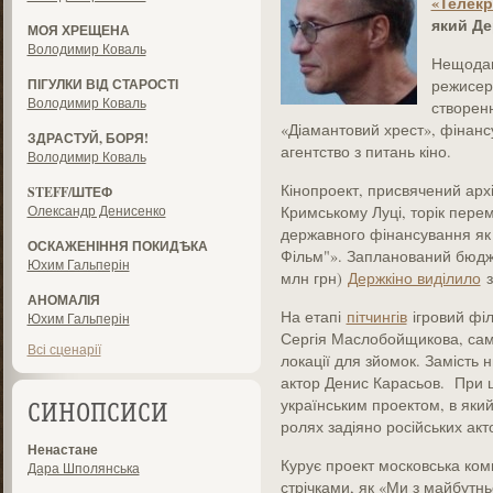
«Телекр
який Де
МОЯ ХРЕЩЕНА
Володимир Коваль
Нещодав
ПІГУЛКИ ВІД СТАРОСТІ
режисер
Володимир Коваль
створенн
«Діамантовий хрест», фінанс
ЗДРАСТУЙ, БОРЯ!
агентство з питань кіно.
Володимир Коваль
Кінопроект, присвячений арх
STEFF/ШТЕФ
Олександр Денисенко
Кримському Луці, торік перем
державного фінансування як 
ОСКАЖЕНІННЯ ПОКИДѢКА
Фільм"». Запланований бюджет
Юхим Гальперін
млн грн)
Держкіно виділило
з
АНОМАЛІЯ
На етапі
пітчингів
ігровий філ
Юхим Гальперін
Сергія Маслобойщикова, саме
Всі сценарії
локації для зйомок. Замість 
актор Денис Карасьов. При 
українським проектом, в яки
СИНОПСИСИ
ролях задіяно російських акт
Ненастане
Курує проект московська комп
Дара Шполянська
стрічками, як «Ми з майбутнь