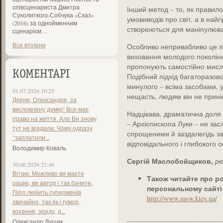
співсценариста Дмитра
Інший метод – то, як правил
Сухолиткого-Собчука «Сказ»
умовиводів про світ, а в най
(2016) за однойменним
створюються для маніпулюва
сценарієм…
Все втілене
Особливо непривабливо це по
виховання молодого поколінн
пропонують самостійно мислит
КОМЕНТАРІ
Подібний підхід багаторазов
минулого – всіма засобами, у 
01.07.2026 10:25
нещасть, людям він не прині
Дякую, Олександре, за
висловлену думку! Все має
Надцікава, драматична доля 
право на життя. Але Ви знову
– Архієпископа Луки – не засл
тут не вгадали. Чому одразу
спрощеними й заздалегідь з
"заплатили...
відповідального і глибокого 
Володимир Коваль
Сергій Маслобойщиков,
ре
30.06.2026 21:46
Вітаю. Можливо ви маєте
Також читайте про роз
рацію, ви автор і так бачите.
персональному сайті
Піпл любить суперменів
http://www.msw.kiev.ua/
звичайно, так як і гумор,
кохання, зраду, д...
Олександр Лущик