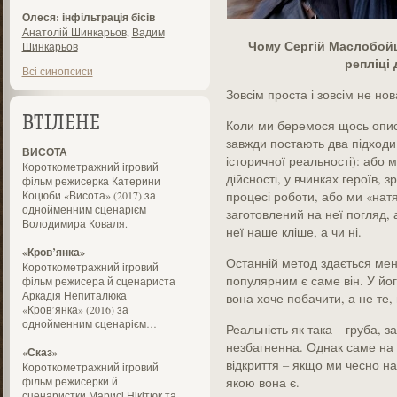
Олеся: інфільтрація бісів
Анатолій Шинкарьов
,
Вадим
Чому Сергій Маслобойщ
Шинкарьов
репліці 
Всі синопсиси
Зовсім проста і зовсім не но
ВТІЛЕНЕ
Коли ми беремося щось опис
завжди постають два підходи
ВИСОТА
історичної реальності): або 
Короткометражний ігровий
дійсності, у вчинках героїв, 
фільм режисерка Катерини
Коцюби «Висота» (2017) за
процесі роботи, або ми «натя
однойменним сценарієм
заготовлений на неї погляд, 
Володимира Коваля.
неї наше кліше, а чи ні.
«Кров’янка»
Останній метод здається ме
Короткометражний ігровий
популярним є саме він. У йо
фільм режисера й сценариста
Аркадія Непиталюка
вона хоче побачити, а не те, 
«Кров’янка» (2016) за
однойменним сценарієм…
Реальність як така – груба, з
незбагненна. Однак саме на
«Сказ»
відкриття – якщо ми чесно н
Короткометражний ігровий
фільм режисерки й
якою вона є.
сценаристки Марисі Нікітюк та