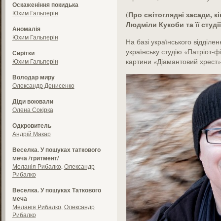
Оскаженіння покидька
Юхим Гальперін
(Про світоглядні засади, к
Людміли Кукоби та її студі
Аномалія
Юхим Гальперін
На базі українського відділе
українську студію «Патріот-
Сирітки
картини «Діамантовий хрест»
Юхим Гальперін
Володар миру
Олександр Денисенко
Діди воювали
Олена Сокірка
Одкровитель
Андрій Макар
Веселка. У пошуках таткового
меча /тритмент/
Меланія Рибалко
,
Олександр
Рибалко
Веселка. У пошуках Таткового
меча
Меланія Рибалко
,
Олександр
Рибалко