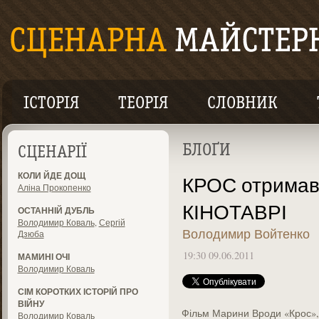
ІСТОРІЯ
ТЕОРІЯ
СЛОВНИК
БЛОҐИ
СЦЕНАРІЇ
КОЛИ ЙДЕ ДОЩ
КРОС отримав 
Аліна Прокопенко
КІНОТАВРІ
ОСТАННІЙ ДУБЛЬ
Володимир Коваль
,
Сергій
Володимир Войтенко
Дзюба
19:30 09.06.2011
МАМИНІ ОЧІ
Володимир Коваль
СІМ КОРОТКИХ ІСТОРІЙ ПРО
ВІЙНУ
Фільм Марини Вроди «Крос», 
Володимир Коваль