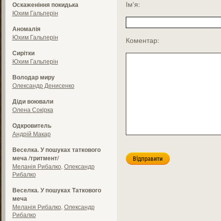
Ім'я:
Оскаженіння покидька
Юхим Гальперін
Аномалія
Юхим Гальперін
Коментар:
Сирітки
Юхим Гальперін
Володар миру
Олександр Денисенко
Діди воювали
Олена Сокірка
Одкровитель
Андрій Макар
Веселка. У пошуках таткового
меча /тритмент/
Меланія Рибалко
,
Олександр
Рибалко
Веселка. У пошуках Таткового
меча
Меланія Рибалко
,
Олександр
Рибалко