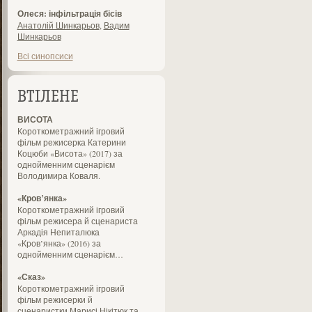
Олеся: інфільтрація бісів
Анатолій Шинкарьов
,
Вадим
Шинкарьов
Всі синопсиси
ВТІЛЕНЕ
ВИСОТА
Короткометражний ігровий
фільм режисерка Катерини
Коцюби «Висота» (2017) за
однойменним сценарієм
Володимира Коваля.
«Кров’янка»
Короткометражний ігровий
фільм режисера й сценариста
Аркадія Непиталюка
«Кров’янка» (2016) за
однойменним сценарієм…
«Сказ»
Короткометражний ігровий
фільм режисерки й
сценаристки Марисі Нікітюк та