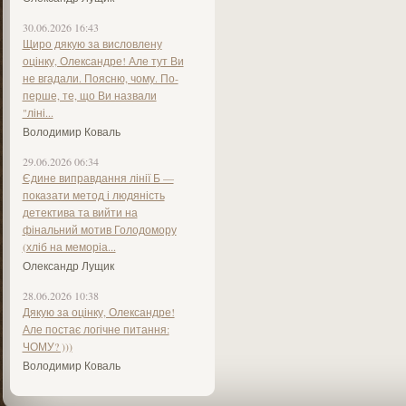
30.06.2026 16:43
Щиро дякую за висловлену
оцінку, Олександре! Але тут Ви
не вгадали. Поясню, чому. По-
перше, те, що Ви назвали
"ліні...
Володимир Коваль
29.06.2026 06:34
Єдине виправдання лінії Б —
показати метод і людяність
детектива та вийти на
фінальний мотив Голодомору
(хліб на меморіа...
Олександр Лущик
28.06.2026 10:38
Дякую за оцінку, Олександре!
Але постає логічне питання:
ЧОМУ? )))
Володимир Коваль