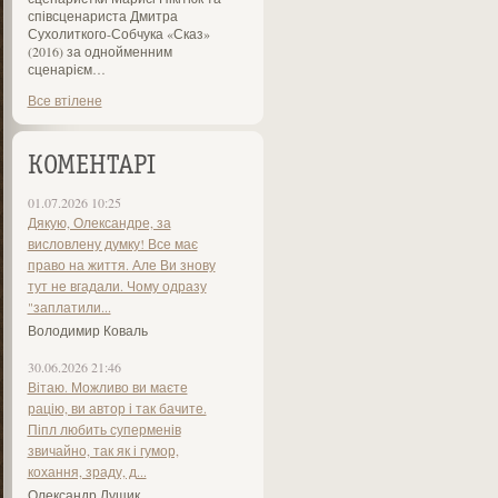
співсценариста Дмитра
Сухолиткого-Собчука «Сказ»
(2016) за однойменним
сценарієм…
Все втілене
КОМЕНТАРІ
01.07.2026 10:25
Дякую, Олександре, за
висловлену думку! Все має
право на життя. Але Ви знову
тут не вгадали. Чому одразу
"заплатили...
Володимир Коваль
30.06.2026 21:46
Вітаю. Можливо ви маєте
рацію, ви автор і так бачите.
Піпл любить суперменів
звичайно, так як і гумор,
кохання, зраду, д...
Олександр Лущик