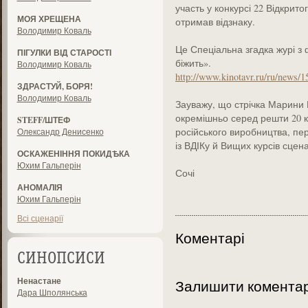
участь у конкурсі 22 Відкрит
МОЯ ХРЕЩЕНА
отримав відзнаку.
Володимир Коваль
Це Спеціальна згадка журі 
ПІГУЛКИ ВІД СТАРОСТІ
біжить».
Володимир Коваль
http://www.kinotavr.ru/ru/news/1
ЗДРАСТУЙ, БОРЯ!
Володимир Коваль
Зауважу, що стрічка Марини 
окремішньо серед решти 20 
STEFF/ШТЕФ
російського виробництва, пе
Олександр Денисенко
із ВДІКу й Вищих курсів сцена
ОСКАЖЕНІННЯ ПОКИДѢКА
Юхим Гальперін
Сочі
АНОМАЛІЯ
Юхим Гальперін
Всі сценарії
Коментарі
СИНОПСИСИ
Ненастане
Залишити комента
Дара Шполянська