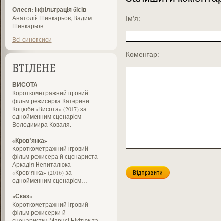
Олеся: інфільтрація бісів
Ім'я:
Анатолій Шинкарьов
,
Вадим
Шинкарьов
Всі синопсиси
Коментар:
ВТІЛЕНЕ
ВИСОТА
Короткометражний ігровий
фільм режисерка Катерини
Коцюби «Висота» (2017) за
однойменним сценарієм
Володимира Коваля.
«Кров’янка»
Короткометражний ігровий
фільм режисера й сценариста
Аркадія Непиталюка
«Кров’янка» (2016) за
однойменним сценарієм…
«Сказ»
Короткометражний ігровий
фільм режисерки й
сценаристки Марисі Нікітюк та