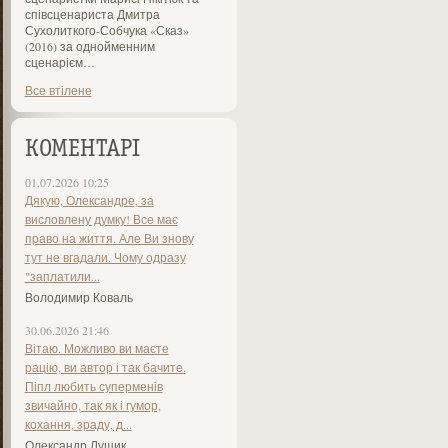
співсценариста Дмитра
Сухолиткого-Собчука «Сказ»
(2016) за однойменним
сценарієм…
Все втілене
КОМЕНТАРІ
01.07.2026 10:25
Дякую, Олександре, за
висловлену думку! Все має
право на життя. Але Ви знову
тут не вгадали. Чому одразу
"заплатили...
Володимир Коваль
30.06.2026 21:46
Вітаю. Можливо ви маєте
рацію, ви автор і так бачите.
Піпл любить суперменів
звичайно, так як і гумор,
кохання, зраду, д...
Олександр Лущик