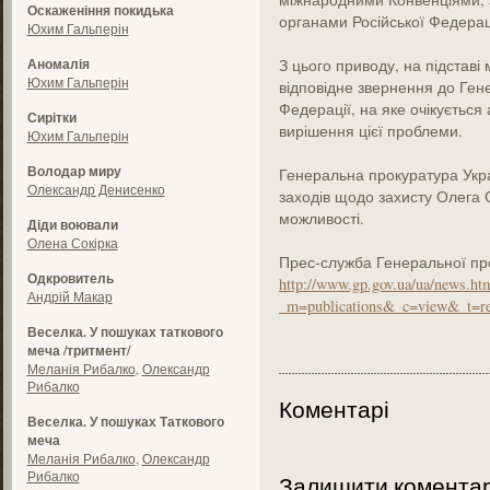
Оскаженіння покидька
органами Російської Федераці
Юхим Гальперін
Аномалія
З цього приводу, на підставі
Юхим Гальперін
відповідне звернення до Ген
Федерації, на яке очікується
Сирітки
вирішення цієї проблеми.
Юхим Гальперін
Володар миру
Генеральна прокуратура Укра
Олександр Денисенко
заходів щодо захисту Олега 
можливості.
Діди воювали
Олена Сокірка
Прес-служба Генеральної пр
Одкровитель
http://www.gp.gov.ua/ua/news.ht
Андрій Макар
_m=publications&_c=view&_t=r
Веселка. У пошуках таткового
меча /тритмент/
Меланія Рибалко
,
Олександр
Рибалко
Коментарі
Веселка. У пошуках Таткового
меча
Меланія Рибалко
,
Олександр
Рибалко
Залишити комента