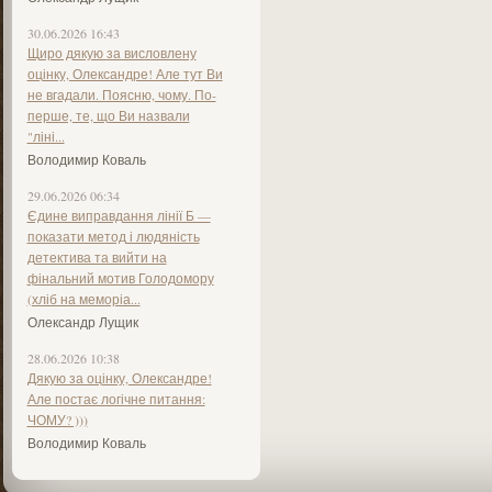
30.06.2026 16:43
Щиро дякую за висловлену
оцінку, Олександре! Але тут Ви
не вгадали. Поясню, чому. По-
перше, те, що Ви назвали
"ліні...
Володимир Коваль
29.06.2026 06:34
Єдине виправдання лінії Б —
показати метод і людяність
детектива та вийти на
фінальний мотив Голодомору
(хліб на меморіа...
Олександр Лущик
28.06.2026 10:38
Дякую за оцінку, Олександре!
Але постає логічне питання:
ЧОМУ? )))
Володимир Коваль