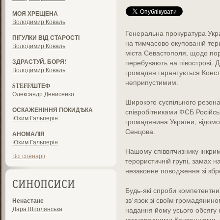
МОЯ ХРЕЩЕНА
Володимир Коваль
Генеральна прокуратура Укра
ПІГУЛКИ ВІД СТАРОСТІ
на тимчасово окупованій тер
Володимир Коваль
міста Севастополя, щодо пор
ЗДРАСТУЙ, БОРЯ!
перебувають на півострові. 
Володимир Коваль
громадян гарантується Конст
неприпустимим.
STEFF/ШТЕФ
Олександр Денисенко
Широкого суспільного резон
ОСКАЖЕНІННЯ ПОКИДѢКА
співробітниками ФСБ Російсь
Юхим Гальперін
громадянина України, відомо
Сенцова.
АНОМАЛІЯ
Юхим Гальперін
Нашому співвітчизнику інкрим
Всі сценарії
терористичній групі, замах н
незаконне поводження зі збр
СИНОПСИСИ
Будь-які спроби компетентни
зв’язок зі своїм громадянин
Ненастане
Дара Шполянська
надання йому усього обсягу 
міжнародними Конвенціями, з