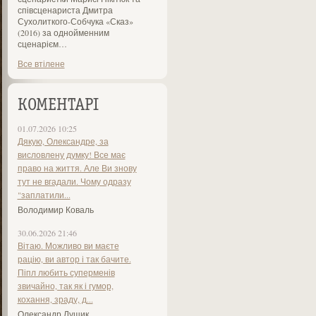
співсценариста Дмитра
Сухолиткого-Собчука «Сказ»
(2016) за однойменним
сценарієм…
Все втілене
КОМЕНТАРІ
01.07.2026 10:25
Дякую, Олександре, за
висловлену думку! Все має
право на життя. Але Ви знову
тут не вгадали. Чому одразу
"заплатили...
Володимир Коваль
30.06.2026 21:46
Вітаю. Можливо ви маєте
рацію, ви автор і так бачите.
Піпл любить суперменів
звичайно, так як і гумор,
кохання, зраду, д...
Олександр Лущик