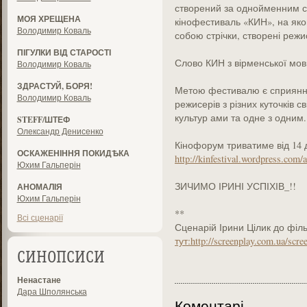
створений за однойменним с
МОЯ ХРЕЩЕНА
кінофестиваль «КИН», на як
Володимир Коваль
собою стрічки, створені реж
ПІГУЛКИ ВІД СТАРОСТІ
Слово КИН з вірменської мов
Володимир Коваль
ЗДРАСТУЙ, БОРЯ!
Метою фестивалю є сприяння 
Володимир Коваль
режисерів з різних куточків с
культур ами та одне з одним.
STEFF/ШТЕФ
Олександр Денисенко
Кінофорум триватиме від 14 д
ОСКАЖЕНІННЯ ПОКИДѢКА
http://kinfestival.wordpress.com/
Юхим Гальперін
ЗИЧИМО ІРИНІ УСПІХІВ_!!
АНОМАЛІЯ
Юхим Гальперін
**
Всі сценарії
Сценарій Ірини Цілик до філ
тут:http://screenplay.com.ua/scre
СИНОПСИСИ
Ненастане
Дара Шполянська
Коментарі