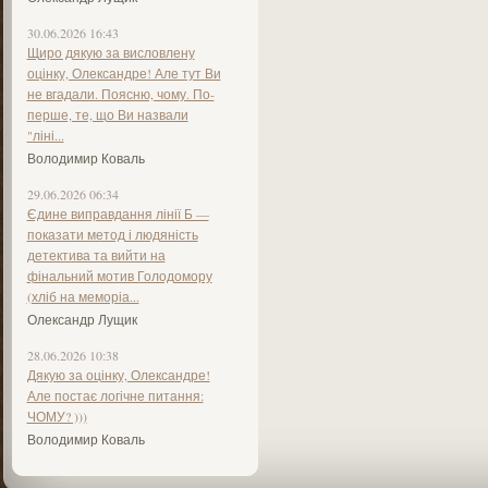
30.06.2026 16:43
Щиро дякую за висловлену
оцінку, Олександре! Але тут Ви
не вгадали. Поясню, чому. По-
перше, те, що Ви назвали
"ліні...
Володимир Коваль
29.06.2026 06:34
Єдине виправдання лінії Б —
показати метод і людяність
детектива та вийти на
фінальний мотив Голодомору
(хліб на меморіа...
Олександр Лущик
28.06.2026 10:38
Дякую за оцінку, Олександре!
Але постає логічне питання:
ЧОМУ? )))
Володимир Коваль