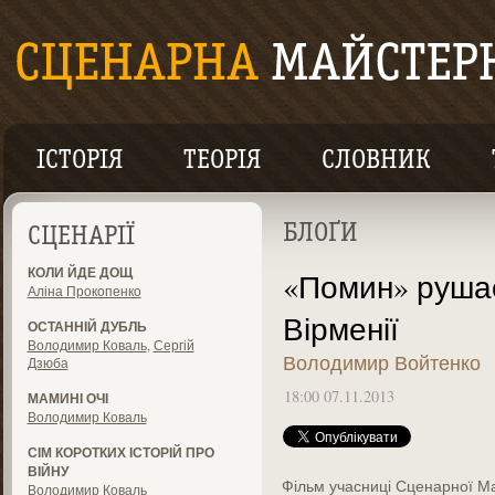
ІСТОРІЯ
ТЕОРІЯ
СЛОВНИК
БЛОҐИ
СЦЕНАРІЇ
КОЛИ ЙДЕ ДОЩ
«Помин» рушає
Аліна Прокопенко
Вірменії
ОСТАННІЙ ДУБЛЬ
Володимир Коваль
,
Сергій
Володимир Войтенко
Дзюба
18:00 07.11.2013
МАМИНІ ОЧІ
Володимир Коваль
СІМ КОРОТКИХ ІСТОРІЙ ПРО
ВІЙНУ
Фільм учасниці Сценарної Ма
Володимир Коваль