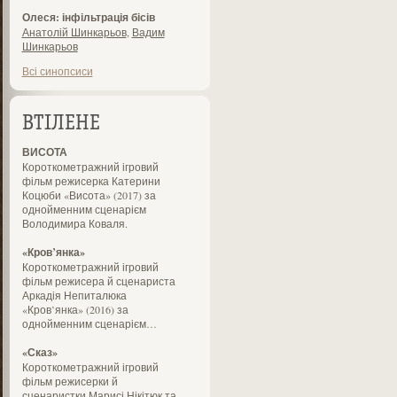
Олеся: інфільтрація бісів
Анатолій Шинкарьов
,
Вадим
Шинкарьов
Всі синопсиси
ВТІЛЕНЕ
ВИСОТА
Короткометражний ігровий
фільм режисерка Катерини
Коцюби «Висота» (2017) за
однойменним сценарієм
Володимира Коваля.
«Кров’янка»
Короткометражний ігровий
фільм режисера й сценариста
Аркадія Непиталюка
«Кров’янка» (2016) за
однойменним сценарієм…
«Сказ»
Короткометражний ігровий
фільм режисерки й
сценаристки Марисі Нікітюк та