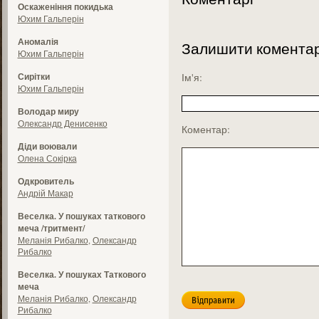
Оскаженіння покидька
Юхим Гальперін
Аномалія
Залишити комента
Юхим Гальперін
Сирітки
Ім'я:
Юхим Гальперін
Володар миру
Олександр Денисенко
Коментар:
Діди воювали
Олена Сокірка
Одкровитель
Андрій Макар
Веселка. У пошуках таткового
меча /тритмент/
Меланія Рибалко
,
Олександр
Рибалко
Веселка. У пошуках Таткового
меча
Меланія Рибалко
,
Олександр
Рибалко