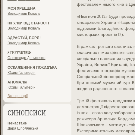
фестивалем німого кіна в Це
МОЯ ХРЕЩЕНА
Володимир Коваль
«Німі ночі 2012» буде провед
кіноархівом України «Націон
ПІГУЛКИ ВІД СТАРОСТІ
підтримки Благодійного фонд
Володимир Коваль
мистецьких проектів І3).
ЗДРАСТУЙ, БОРЯ!
Володимир Коваль
В рамках третього фестивалю
класичних німих фільмів світ
STEFF/ШТЕФ
Олександр Денисенко
спеціально написаних саундтр
України, Великої Британії, Іт
ОСКАЖЕНІННЯ ПОКИДѢКА
фестивалю географія музични
Юхим Гальперін
Спеціальний кіноперформанс
АНОМАЛІЯ
британський музичний гурт Bro
Юхим Гальперін
шедевр радянського кіноаван
Всі сценарії
Третій фестиваль продовжить
демонстрації відреставровани
із них – свого часу заборонен
СИНОПСИСИ
режисера Арнольда Кордюма 
Ненастане
Шпиковського – матимуть сві
Дара Шполянська
Експериментальну мелодраму