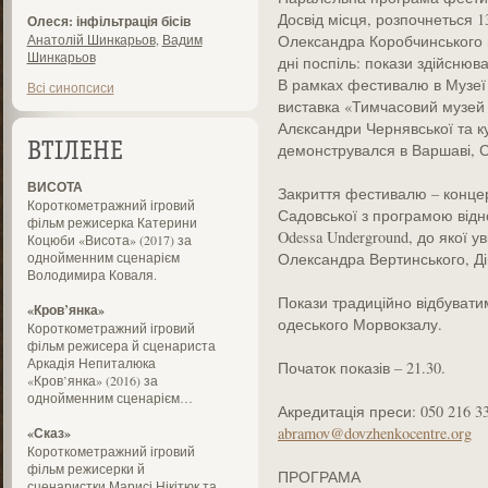
Досвід місця, розпочнеться 13
Олеся: інфільтрація бісів
Анатолій Шинкарьов
,
Вадим
Олександра Коробчинського н
Шинкарьов
дні поспіль: покази здійснюв
В рамках фестивалю в Музеї к
Всі синопсиси
виставка «Тимчасовий музей 
Алєксандри Чернявської та к
демонструвался в Варшаві, С
ВТІЛЕНЕ
ВИСОТА
Закриття фестивалю – концер
Короткометражний ігровий
Садовської з програмою відн
фільм режисерка Катерини
Odessa Underground, до якої у
Коцюби «Висота» (2017) за
однойменним сценарієм
Олександра Вертинського, Ді
Володимира Коваля.
Покази традиційно відбувати
«Кров’янка»
одеського Морвокзалу.
Короткометражний ігровий
фільм режисера й сценариста
Аркадія Непиталюка
Початок показів – 21.30.
«Кров’янка» (2016) за
однойменним сценарієм…
Акредитація преси: 050 216 
abramov@dovzhenkocentre.org
«Сказ»
Короткометражний ігровий
фільм режисерки й
ПРОГРАМА
сценаристки Марисі Нікітюк та