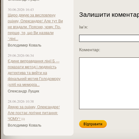
30.06.2026 16:43
Залишити комента
Щиро дякую за висловлену
оцінку, Олександре! Але тут Ви
Ім'я:
не вгадали. Поясню, чому. По-
перше, те, що Ви назвали
"ліні...
Володимир Коваль
Коментар:
29.06.2026 06:34
Єдине виправдання лінії Б —
показати метод і людяність
детектива та вийти на
фінальний мотив Голодомору
(хліб на меморіа...
Олександр Лущик
28.06.2026 10:38
Дякую за оцінку, Олександре!
Але постає логічне питання:
ЧОМУ? )))
Володимир Коваль