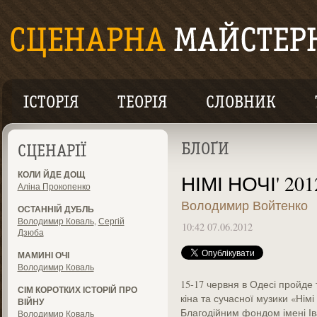
ІСТОРІЯ
ТЕОРІЯ
СЛОВНИК
БЛОҐИ
СЦЕНАРІЇ
КОЛИ ЙДЕ ДОЩ
НІМІ НОЧІ' 201
Аліна Прокопенко
Володимир Войтенко
ОСТАННІЙ ДУБЛЬ
Володимир Коваль
,
Сергій
10:42 07.06.2012
Дзюба
МАМИНІ ОЧІ
Володимир Коваль
15-17 червня в Одесі пройде
СІМ КОРОТКИХ ІСТОРІЙ ПРО
кіна та сучасної музики «Німі
ВІЙНУ
Благодійним фондом імені Ів
Володимир Коваль