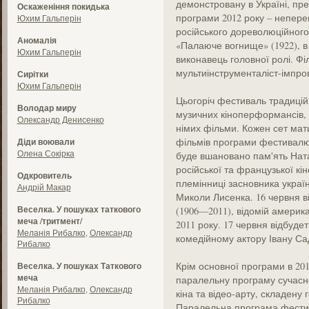
демонстровану в Україні, пре
Оскаженіння покидька
програми 2012 року – непер
Юхим Гальперін
російського дореволюційного
Аномалія
«Палаюче вогнище» (1922), в я
Юхим Гальперін
виконавець головної ролі. Фі
мультиінструменталіст-імпро
Сирітки
Юхим Гальперін
Цьогоріч фестиваль традиційн
Володар миру
музичних кіноперформансів,
Олександр Денисенко
німих фільми. Кожен сет мати
фільмів програми фестивалю.
Діди воювали
Олена Сокірка
буде вшановано пам'ять Ната
російської та французької кі
Одкровитель
племінниці засновника украї
Андрій Макар
Миколи Лисенка. 16 червня в
Веселка. У пошуках таткового
(1906—2011), відомій американ
меча /тритмент/
2011 року. 17 червня відбуде
Меланія Рибалко
,
Олександр
комедійному актору Івану Са
Рибалко
Крім основної програми в 20
Веселка. У пошуках Таткового
меча
паралельну програму сучасн
Меланія Рибалко
,
Олександр
кіна та відео-арту, складен
Рибалко
Паралельна програма фестивал