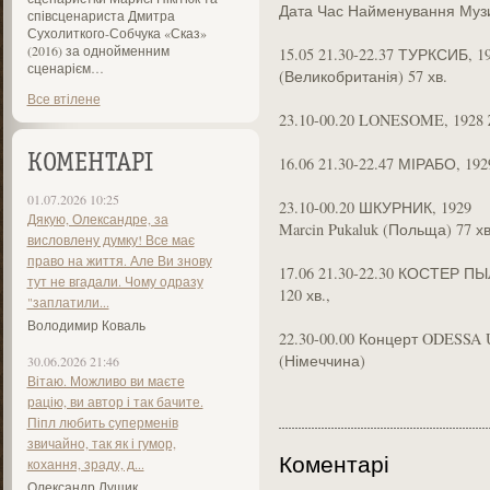
Дата Час Найменування Муз
співсценариста Дмитра
Сухолиткого-Собчука «Сказ»
(2016) за однойменним
15.05 21.30-22.37 ТУРКСИБ, 192
сценарієм…
(Великобританія) 57 хв.
Все втілене
23.10-00.20 LONESOME, 1928 Zi
КОМЕНТАРІ
16.06 21.30-22.47 МІРАБО, 192
01.07.2026 10:25
23.10-00.20 ШКУРНИК, 1929
Дякую, Олександре, за
Marcin Pukaluk (Польща) 77 хв
висловлену думку! Все має
право на життя. Але Ви знову
17.06 21.30-22.30 КОСТЕР П
тут не вгадали. Чому одразу
120 хв.,
"заплатили...
Володимир Коваль
22.30-00.00 Концерт ODESS
(Німеччина)
30.06.2026 21:46
Вітаю. Можливо ви маєте
рацію, ви автор і так бачите.
Піпл любить суперменів
звичайно, так як і гумор,
Коментарі
кохання, зраду, д...
Олександр Лущик