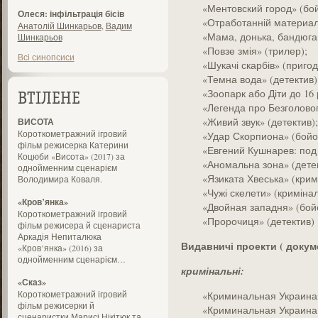
«Ментовский город» (бой
Олеся: інфільтрація бісів
«Отработанній материал
Анатолій Шинкарьов
,
Вадим
«Мама, донька, бандюга
Шинкарьов
«Повзе змія» (трилер);
Всі синопсиси
«Шукачі скарбів» (приго
«Темна вода» (детектив)
«Зоопарк або Діти до 16
ВТІЛЕНЕ
«Легенда про Безголовог
«Живий звук» (детектив);
ВИСОТА
Короткометражний ігровий
«Удар Скорпиона» (бойо
фільм режисерка Катерини
«Евгений Кушнарев: под 
Коцюби «Висота» (2017) за
«Аномальна зона» (детек
однойменним сценарієм
«Язиката Хвеська» (крим
Володимира Коваля.
«Чужі скелети» (криміна
«Кров’янка»
«Двойная западня» (бойо
Короткометражний ігровий
«Пророчиця» (детектив)
фільм режисера й сценариста
Аркадія Непиталюка
Видавничі проекти ( докуме
«Кров’янка» (2016) за
однойменним сценарієм…
кримінальні:
«Сказ»
Короткометражний ігровий
«Криминальная Украина
фільм режисерки й
«Криминальная Украина 
сценаристки Марисі Нікітюк та