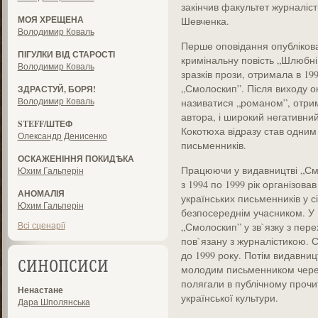
закінчив факультет журналісти
МОЯ ХРЕЩЕНА
Шевченка.
Володимир Коваль
Перше оповідання опублікован
ПІГУЛКИ ВІД СТАРОСТІ
кримінальну повість „Шлюбні 
Володимир Коваль
зразків прози, отримала в 19
„Смолоскип”. Після виходу о
ЗДРАСТУЙ, БОРЯ!
Володимир Коваль
називатися „романом”, отрима
автора, і широкий негативний
STEFF/ШТЕФ
Кокотюха відразу став одним 
Олександр Денисенко
письменників.
ОСКАЖЕНІННЯ ПОКИДѢКА
Працюючи у видавництві „См
Юхим Гальперін
з 1994 по 1999 рік організов
АНОМАЛІЯ
українських письменників у с
Юхим Гальперін
безпосереднім учасником. У 1
Всі сценарії
„Смолоскип” у зв`язку з пер
пов`язану з журналістикою. 
до 1999 року. Потім видавниц
СИНОПСИСИ
молодим письменником через 
полягали в публічному прочи
Ненастане
української культури.
Дара Шполянська