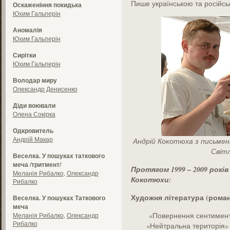
Пише українською та російс
Оскаженіння покидька
Юхим Гальперін
Аномалія
Юхим Гальперін
Сирітки
Юхим Гальперін
Володар миру
Олександр Денисенко
Діди воювали
Олена Сокірка
Одкровитель
Андрій Макар
Андрій Кокотюха з письмен
Світ
Веселка. У пошуках таткового
меча /тритмент/
Протягом 1999 – 2009 рокі
Меланія Рибалко
,
Олександр
Кокотюхи:
Рибалко
Художня література (рома
Веселка. У пошуках Таткового
меча
«Повернення сентимента
Меланія Рибалко
,
Олександр
Рибалко
«Нейтральна територія» 