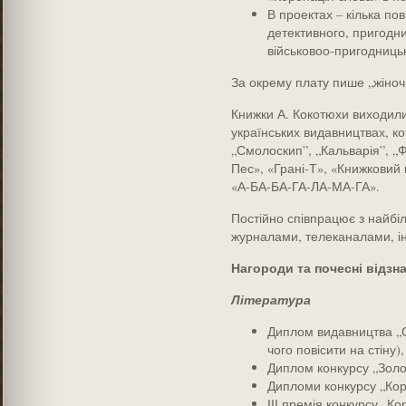
В проектах – кілька по
детективного, пригодни
військовоо-пригодниць
За окрему плату пише „жіночі
Книжки А. Кокотюхи виходили 
українських видавництвах, ко
„Смолоскип”, „Кальварія”, „Ф
Пес», «Грані-Т», «Книжковий 
«А-БА-БА-ГА-ЛА-МА-ГА».
Постійно співпрацює з найбі
журналами, телеканалами, і
Нагороди та почесні відзн
Література
Диплом видавництва „
чого повісити на стіну),
Диплом конкурсу „Золот
Дипломи конкурсу „Коро
ІІІ премія конкурсу „Ко