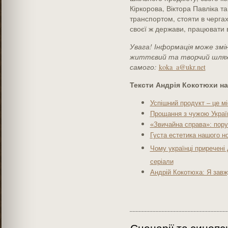
Кіркорова, Віктора Павліка т
транспортом, стояти в чергах,
своєї ж держави, працювати в
Увага! Інформація може зм
життєвий та творчий шлях 
самого:
koka_a@ukr.net
Тексти Андрія Кокотюхи н
Успішний продукт – це м
Прощання з чужою Укра
«Звичайна справа»: пору
Густа естетика нашого но
Чому українці приречені 
серіали
Андрій Кокотюха: Я завж