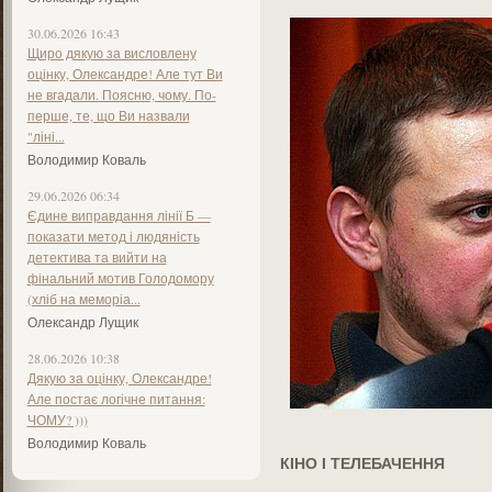
30.06.2026 16:43
Щиро дякую за висловлену
оцінку, Олександре! Але тут Ви
не вгадали. Поясню, чому. По-
перше, те, що Ви назвали
"ліні...
Володимир Коваль
29.06.2026 06:34
Єдине виправдання лінії Б —
показати метод і людяність
детектива та вийти на
фінальний мотив Голодомору
(хліб на меморіа...
Олександр Лущик
28.06.2026 10:38
Дякую за оцінку, Олександре!
Але постає логічне питання:
ЧОМУ? )))
Володимир Коваль
КІНО І ТЕЛЕБАЧЕННЯ