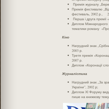
Премія журналу „Березі
Премія фестивалю „Від
фестиваль, 2002 р., 20
Перша і друга премії «
Диплом Міжнародного і
тематики роману «Прор
Кіно
Нагрудний знак „Срібни
2003 р.
Третя премія «Коронаці
2007 р.
Диплом «Коронації сло
Журналістика
Нагрудний знак „За зра
України”, 2002 р;
Диплом ХІ Форуму вида
пише на книжкову тему”