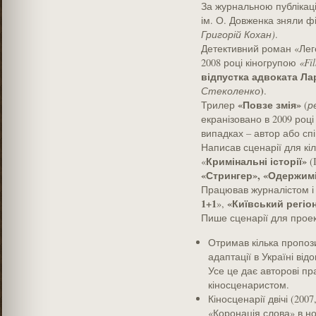
За журнальною публікаці
ім. О. Довженка зняли ф
Григорій Кохан)
.
Детективний роман «Лег
2008 році кіногрупою
«
Fi
відпустка адвоката Лар
)
Стеколенко
.
«Повзе змія»
Трилер
(
р
екранізовано в 2009 році
випадках – автор або спі
Написав сценарії для кі
Кримінальні історії»
«
(
«Стрингер», «Одержим
Працював журналістом і
1+1
«Київський регіо
»,
Пише сценарії для прое
Отримав кілька пропози
адаптації в Україні ві
Усе це дає авторові пр
кіносценаристом.
Кіносценарії двічі (2007
«Коронація слова» в но