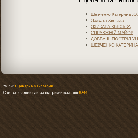
Сценарії та синопс
Шевченко Катерина ХХ
Язиката Хвеська
ЯЗИКАТА ХВЕСЬКА
CПРАВЖНІЙ МАЙОР
ДОВБУШ: ПОСТРІЛ УН
ШЕВЧЕНКО КАТЕРИНА 
2026 ©
Сценарна майстерня
Сайт створений і діє за підтримки компанії
B&H