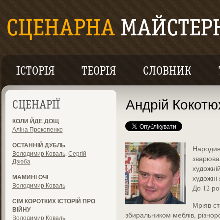
ІСТОРІЯ
ТЕОРІЯ
СЛОВНИК
Андрій Кокотю
СЦЕНАРІЇ
КОЛИ ЙДЕ ДОЩ
Аліна Прокопенко
ОСТАННІЙ ДУБЛЬ
Народивс
Володимир Коваль
,
Сергій
зварюва
Дзюба
художній
МАМИНІ ОЧІ
художні 
Володимир Коваль
До 12 ро
СІМ КОРОТКИХ ІСТОРІЙ ПРО
Мріяв ст
ВІЙНУ
збиральником меблів, різнор
Володимир Коваль