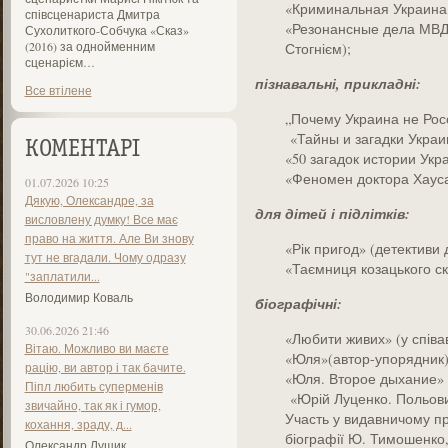
«Криминальная Украина 
співсценариста Дмитра
«Резонансные дела МВД» 
Сухолиткого-Собчука «Сказ»
(2016) за однойменним
Стогнієм);
сценарієм…
пізнавальні, прикладні:
Все втілене
„Почему Украина не Росс
«Тайны и загадки Украи
КОМЕНТАРІ
«50 загадок истории Укра
«Феномен доктора Хауса
01.07.2026 10:25
Дякую, Олександре, за
для дітей і підлітків:
висловлену думку! Все має
право на життя. Але Ви знову
«Рік пригод» (детективи д
тут не вгадали. Чому одразу
«Таємниця козацького с
"заплатили...
Володимир Коваль
біографічні:
30.06.2026 21:46
«Любити живих» (у співа
Вітаю. Можливо ви маєте
«Юля»(автор-упорядник)
рацію, ви автор і так бачите.
«Юля. Второе дыхание» 
Піпл любить суперменів
«Юрій Луценко. Польов
звичайно, так як і гумор,
Участь у видавничому про
кохання, зраду, д...
біографії Ю. Тимошенко, 
Олександр Лущик