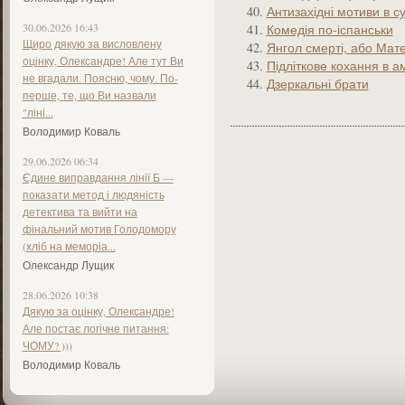
Антизахідні мотиви в с
30.06.2026 16:43
Комедія по-іспанськи
Щиро дякую за висловлену
Янгол смерті, або Мате
оцінку, Олександре! Але тут Ви
Підліткове кохання в а
не вгадали. Поясню, чому. По-
Дзеркальні брати
перше, те, що Ви назвали
"ліні...
Володимир Коваль
29.06.2026 06:34
Єдине виправдання лінії Б —
показати метод і людяність
детектива та вийти на
фінальний мотив Голодомору
(хліб на меморіа...
Олександр Лущик
28.06.2026 10:38
Дякую за оцінку, Олександре!
Але постає логічне питання:
ЧОМУ? )))
Володимир Коваль