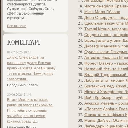
Антизахідні мотиви в с
співсценариста Дмитра
Чиста сінефілія Брайя
Сухолиткого-Собчука «Сказ»
Місія Мела Ґібсона
(2016) за однойменним
Джон Стьорджес – недо
сценарієм…
Ідеальний втікач Стів М
Все втілене
Такеші Кітано, модерни
Серджо Леоне, анархіс
Бісексуальна утопія Д
КОМЕНТАРІ
Джозеф Манкевіч у пош
Сучасні казки Ґільєрмо
01.07.2026 10:25
Антикіно Ніколаса Вінд
Дякую, Олександре, за
висловлену думку! Все має
Форест Вітакер – гармо
право на життя. Але Ви знову
Незваний гість та Нев
тут не вгадали. Чому одразу
Валерій Тодоровський:
"заплатили...
Лабіринти та глибини 
Володимир Коваль
Британська леді Джуді
Ніколай Хомєрікі про бл
30.06.2026 21:46
Вейн Креймер – руйнівн
Вітаю. Можливо ви маєте
Алєксєй Учітель – росі
рацію, ви автор і так бачите.
«Портрет Доріана Ґрея»
Піпл любить суперменів
Фізика та метафізика 
звичайно, так як і гумор,
Майкл Даґлес: Обличч
кохання, зраду, д...
Леґендарні сценарії: 
Олександр Лущик