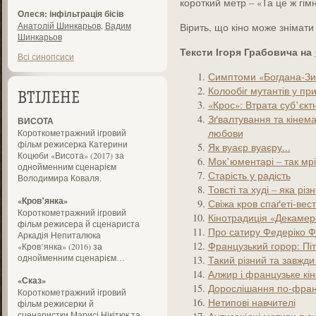
короткий метр – «Та це ж гі
Олеся: інфільтрація бісів
Анатолій Шинкарьов
,
Вадим
Вірить, що кіно може знімати
Шинкарьов
Тексти Ігоря Грабовича на
Всі синопсиси
Симптоми «Богдана-Зи
Колообіг мутантів у п
ВТІЛЕНЕ
«Крос»: Втрата суб’єктн
Зґвалтування та кінем
ВИСОТА
любови
Короткометражний ігровий
фільм режисерка Катерини
Як вуаєр вуаєру...
Коцюби «Висота» (2017) за
Мок’юментарі – так мр
однойменним сценарієм
Старість у радість
Володимира Коваля.
Товсті та худі – яка різ
«Кров’янка»
Свіжа кров спаґеті-вес
Короткометражний ігровий
Кінотрадиція «Декаме
фільм режисера й сценариста
Про сатиру Федеріко Ф
Аркадія Непиталюка
Французький горор: Пі
«Кров’янка» (2016) за
однойменним сценарієм…
Такий різний та завжд
Алжир і французьке кін
«Сказ»
Дорослішання по-фран
Короткометражний ігровий
Нетипові навчителі
фільм режисерки й
сценаристки Марисі Нікітюк та