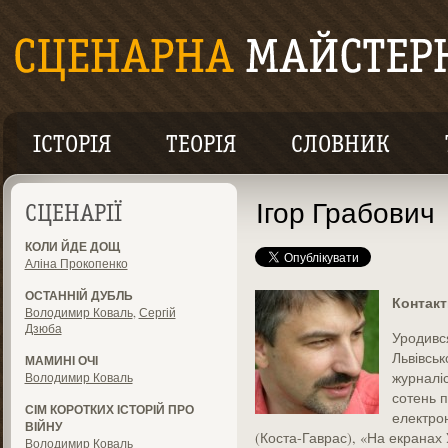
ІСТОРІЯ
ТЕОРІЯ
СЛОВНИК
Ігор Грабович
СЦЕНАРІЇ
КОЛИ ЙДЕ ДОЩ
Аліна Прокопенко
ОСТАННІЙ ДУБЛЬ
Контакт
Володимир Коваль
,
Сергій
Дзюба
Уродився
Львівськ
МАМИНІ ОЧІ
журналіс
Володимир Коваль
сотень п
СІМ КОРОТКИХ ІСТОРІЙ ПРО
електрон
ВІЙНУ
(Коста-Гаврас), «На екранах 
Володимир Коваль