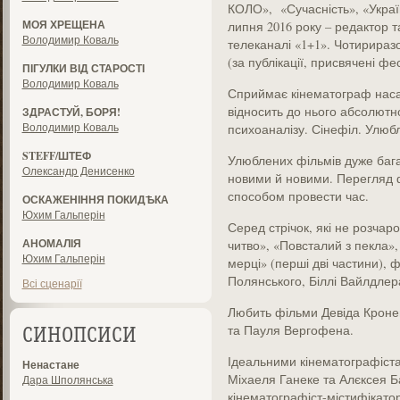
КОЛО», «Сучасність», «Украї
МОЯ ХРЕЩЕНА
липня 2016 року – редактор т
Володимир Коваль
телеканалі «1+1». Чотирираз
(за публікації, присвячені фе
ПІГУЛКИ ВІД СТАРОСТІ
Володимир Коваль
Сприймає кінематограф наса
відносить до нього абсолютно 
ЗДРАСТУЙ, БОРЯ!
Володимир Коваль
психоаналізу. Сінефіл. Улюб
STEFF/ШТЕФ
Улюблених фільмів дуже бага
Олександр Денисенко
новими й новими. Перегляд 
способом провести час.
ОСКАЖЕНІННЯ ПОКИДѢКА
Юхим Гальперін
Серед стрічок, які не розчар
АНОМАЛІЯ
читво», «Повсталий з пекла»,
Юхим Гальперін
мерці» (перші дві частини),
Полянського, Біллі Вайлдлер
Всі сценарії
Любить фільми Девіда Кроне
та Пауля Вергофена.
СИНОПСИСИ
Ідеальними кінематографіста
Ненастане
Міхаеля Ганеке та Алєксея 
Дара Шполянська
кінематографіст-містифікатор