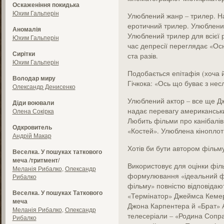
Оскаженіння покидька
Юхим Гальперін
Улюблений жанр – трилер. Н
еротичний трилер. Улюблений
Аномалія
Улюблений трилер для всієї р
Юхим Гальперін
час депресії переглядає «Ос
Сирітки
ста разів.
Юхим Гальперін
Подобається епітафія (хоча й 
Володар миру
Гічкока: «Ось що буває з не
Олександр Денисенко
Улюблений актор – все ще Дж
Діди воювали
надає перевагу американськи
Олена Сокірка
Любить фільми про канібалів 
Одкровитель
«Костей». Улюблена кіноплот
Андрій Макар
Хотів би бути автором фільму
Веселка. У пошуках таткового
меча /тритмент/
Використовує для оцінки філ
Меланія Рибалко
,
Олександр
формулювання «ідеальний фі
Рибалко
фільму» повністю відповідають
Веселка. У пошуках Таткового
«Термінатор» Джеймса Кемер
меча
Джона Карпентера й «Брат» А
Меланія Рибалко
,
Олександр
телесеріали – «Родина Сопр
Рибалко