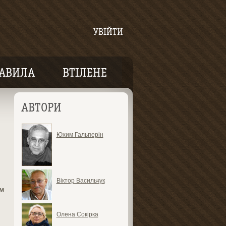
УВІЙТИ
АВИЛА
ВТІЛЕНЕ
АВТОРИ
Юхим Гальперін
Віктор Васильчук
м
Олена Сокірка