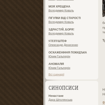
МОЯ ХРЕЩЕНА
Володимир Коваль
ПІГУЛКИ ВІД СТАРОСТІ
Володимир Коваль
б
п
ЗДРАСТУЙ, БОРЯ!
т
Володимир Коваль
Т
STEFF/ШТЕФ
Олександр Денисенко
ОСКАЖЕНІННЯ ПОКИДѢКА
Юхим Гальперін
АНОМАЛІЯ
Юхим Гальперін
Всі сценарії
СИНОПСИСИ
Н
Н
Ненастане
Дара Шполянська
Ф