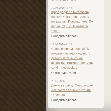
30.06.2026 16:43
Щиро дякую за висловлену
оцінку, Олександре! Але тут Ви
не вгадали. Поясню, чому. По-
перше, те, що Ви назвали
"ліні...
Володимир Коваль
29.06.2026 06:34
Єдине виправдання лінії Б —
показати метод і людяність
детектива та вийти на
фінальний мотив Голодомору
(хліб на меморіа...
Олександр Лущик
28.06.2026 10:38
Дякую за оцінку, Олександре!
Але постає логічне питання:
ЧОМУ? )))
Володимир Коваль