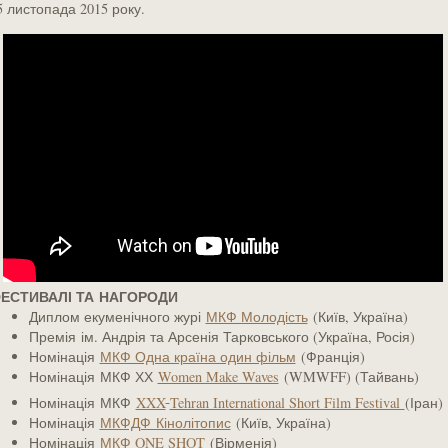
5 листопада 2015 року.
ЕСТИВАЛІ ТА НАГОРОДИ
Диплом екуменічного журі
МКФ Молодість
(Київ, Україна)
Премія ім. Андрія та Арсенія Тарковського (Україна, Росія)
Номінація
МКФ Одна країна один фільм
(Франція)
Номінація МКФ ХХ
Women Make Waves
(WMWFF) (Тайвань)
Номінація МКФ
XXX
Tehran International Short Film Festival
(Іран)
Номінація
МКФДФ Кінолітопис
(Київ, Україна)
Номінація
МКФ ONE SHOT
(Вірменія)