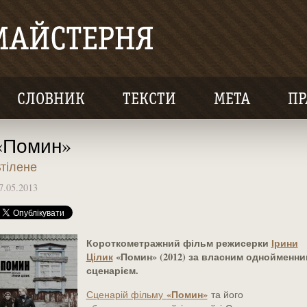
СЛОВНИК
ТЕКСТИ
МЕТА
ПР
«Помин»
тілене
7.05.2013
Короткометражний фільм режисерки
Ірини
Цілик
«Помин» (2012) за власним однойменни
сценарієм.
«Помин»
Сценарій фільму
та його