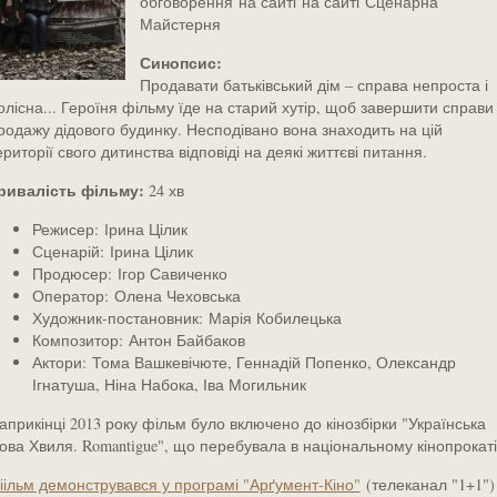
обговорення на сайті
на сайті Сценарна
Майстерня
Синопсис:
Продавати батьківський дім – справа непроста і
олісна... Героїня фільму їде на старий хутір, щоб завершити справи 
родажу дідового будинку. Несподівано вона знаходить на цій
ериторії свого дитинства відповіді на деякі життєві питання.
ривалість фільму:
24 хв
Режисер:
Ірина Цілик
Сценарій:
Ірина Цілик
Продюсер:
Ігор Савиченко
Оператор:
Олена Чеховська
Художник-постановник:
Марія Кобилецька
Композитор:
Антон Байбаков
Актори:
Тома Вашкевічюте, Геннадій Попенко, Олександр
Ігнатуша, Ніна Набока, Іва Могильник
априкінці 2013 року фільм було включено до кінозбірки "Українська
ова Хвиля. Romantigue", що перебувала в національному кінопрокаті
іільм демонструвався у програмі "Арґумент-Кіно"
(телеканал "1+1")