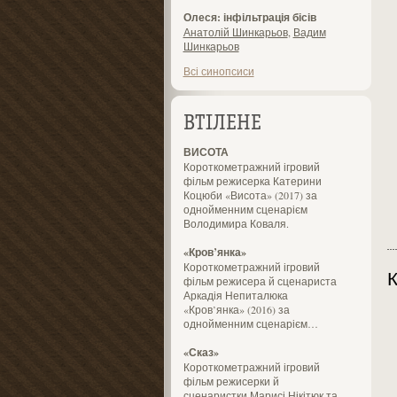
Олеся: інфільтрація бісів
Анатолій Шинкарьов
,
Вадим
Шинкарьов
Всі синопсиси
ВТІЛЕНЕ
ВИСОТА
Короткометражний ігровий
фільм режисерка Катерини
Коцюби «Висота» (2017) за
однойменним сценарієм
Володимира Коваля.
«Кров’янка»
Короткометражний ігровий
К
фільм режисера й сценариста
Аркадія Непиталюка
«Кров’янка» (2016) за
однойменним сценарієм…
«Сказ»
Короткометражний ігровий
фільм режисерки й
сценаристки Марисі Нікітюк та