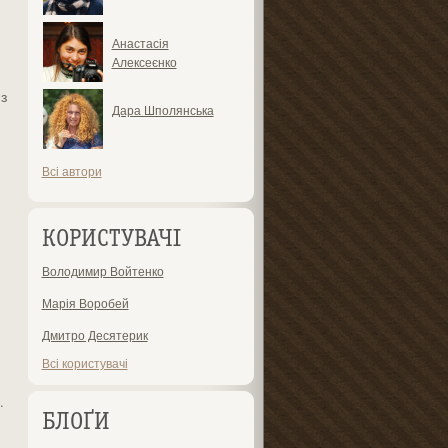
Анастасія
Алексеєнко
з
Дара Шполянська
Всі автори
КОРИСТУВАЧІ
Володимир Войтенко
Марія Воробей
Дмитро Десятерик
Всі користувачі
.
БЛОҐИ