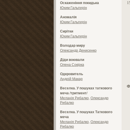
1
Оскаженіння покидька
Юхим Гальперін
Аномалія
Юхим Гальперін
Сирітки
Юхим Гальперін
Володар миру
Олександр Денисенко
Діди воювали
Олена Сокірка
Одкровитель
Андрій Макар
Ф
Веселка. У пошуках таткового
меча /тритмент/
Меланія Рибалко
,
Олександр
Рибалко
Веселка. У пошуках Таткового
меча
Меланія Рибалко
,
Олександр
Рибалко