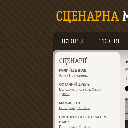
ІСТОРІЯ
ТЕОРІЯ
СЦЕНАРІЇ
В
КОЛИ ЙДЕ ДОЩ
Аліна Прокопенко
1
ОСТАННІЙ ДУБЛЬ
Володимир Коваль
,
Сергій
Дзюба
МАМИНІ ОЧІ
Володимир Коваль
СІМ КОРОТКИХ ІСТОРІЙ ПРО
ВІЙНУ
Володимир Коваль