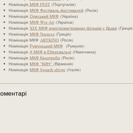
Номінація
МКФ FEST
(Португалія)
Номінація
МКФ Фєстіваль фєстивалєй
(Росія)
Номінація
Одеський МКФ
(Україна)
Номінація
МКФ Wiz-Art
(Україна)
Номінація
XIX МКФ короткометражних фільмів у Драмі
(Греція
Номінація
МКФ Naoussa
(Греція)
Номінація МКФ
ARTKINO
(Росія)
Номінація
Румунський МКФ
(Румунія)
Номінація
Х МКФ в Еберсвальді
(Німеччина)
Номінація
МКФ Кінопроба
(Росія)
Номінація
МКФ "КИН"
(Вірменія)
Номінація
МКФ Sguardi altrove
(Італія)
оментарі