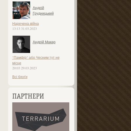
Андрій
Грудницький
Наречена-війна
13:13 31.03.2023
Андрій Макар
"Памфір" або Чесним тут не
місце
20:03 29.03.2023
Всі блоґи
ПАРТНЕРИ