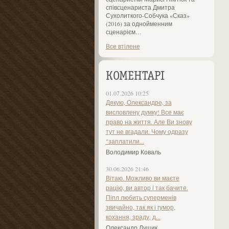
співсценариста Дмитра
Сухолиткого-Собчука «Сказ»
(2016) за однойменним
сценарієм…
Все втілене
КОМЕНТАРІ
01.07.2026 10:25
Дякую, Олександре, за
висловлену думку! Все має
право на життя. Але Ви знову
тут не вгадали. Чому одразу
"заплатили...
Володимир Коваль
30.06.2026 21:46
Вітаю. Можливо ви маєте
рацію, ви автор і так бачите.
Піпл любить суперменів
звичайно, так як і гумор,
кохання, зраду, д...
Олександр Лущик