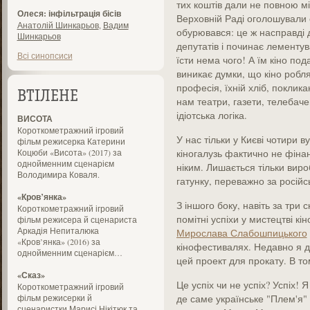
тих коштів дали не повною мі
Олеся: інфільтрація бісів
Верховній Раді оголошували с
Анатолій Шинкарьов
,
Вадим
обурювався: це ж насправді 
Шинкарьов
депутатів і починає лементу
Всі синопсиси
їсти нема чого! А їм кіно под
виникає думки, що кіно робля
професія, їхній хліб, поклик
ВТІЛЕНЕ
нам театри, газети, телебач
ідіотська логіка.
ВИСОТА
Короткометражний ігровий
У нас тільки у Києві чотири ву
фільм режисерка Катерини
Коцюби «Висота» (2017) за
кіногалузь фактично не фіна
однойменним сценарієм
ніким. Лишається тільки виро
Володимира Коваля.
гатунку, переважно за російс
«Кров’янка»
З іншого боку, навіть за три 
Короткометражний ігровий
помітні успіхи у мистецтві кі
фільм режисера й сценариста
Аркадія Непиталюка
Мирослава Слабошпицького
«Кров’янка» (2016) за
кінофестивалях. Недавно я ді
однойменним сценарієм…
цей проект для прокату. В т
«Сказ»
Це успіх чи не успіх? Успіх! 
Короткометражний ігровий
фільм режисерки й
де саме українське "Плем'я" з
сценаристки Марисі Нікітюк та