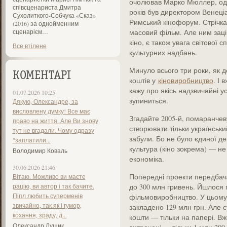
очолював Марко Мюллер, один 
співсценариста Дмитра
років був директором Венеці
Сухолиткого-Собчука «Сказ»
Римський кінофорум. Стрічка
(2016) за однойменним
сценарієм…
масовий фільм. Але ним зацік
кіно, є також увага світової с
Все втілене
культурних надбань.
Минуло всього три роки, як 
КОМЕНТАРІ
коштів у
кіновиробництво
. І 
кажу про якісь надзвичайні у
01.07.2026 10:25
зупиниться.
Дякую, Олександре, за
висловлену думку! Все має
Згадайте 2005-й, помаранчев
право на життя. Але Ви знову
створювати тільки українськи
тут не вгадали. Чому одразу
забули. Бо не було єдиної де
"заплатили...
культура (кіно зокрема) — н
Володимир Коваль
економіка.
30.06.2026 21:46
Попередні проекти передбач
Вітаю. Можливо ви маєте
рацію, ви автор і так бачите.
до 300 млн гривень. Йшлося 
Піпл любить суперменів
фільмовиробництво. У цьому
звичайно, так як і гумор,
закладено 129 млн грн. Але с
кохання, зраду, д...
кошти — тільки на папері. Вже
Олександр Лущик