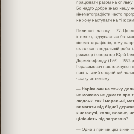
працювати разом на спільну 
Бо надто добре знаю нашу не
кінематографісти часто прогр
не хочу наступати на ті ж сам
Пилипові Іллєнку — 37. Це е
інтелект, відчувається батьк
кінематографістів, тому напр
склалося в подальшій роботі
режисер і оператор Юрій Ілл
Держкінофонду (1991—1992 р
Герасимович наштовхнувся на
навіть такий енергійний чоло
частку оптимізму.
— Нарікаючи на тяжку долю
не можемо не думати про тр
людські так і моральні, ма
вимагати від бідної держа
кіногалузі, коли, власне, н
цілісність під загрозою?
— Одна з причин цієї війни —