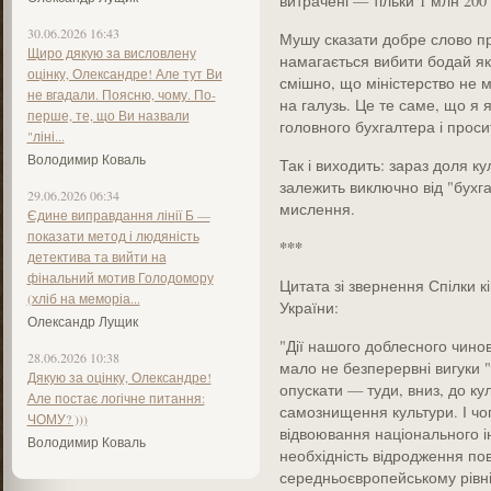
витрачені — тільки 1 млн 200 
30.06.2026 16:43
Мушу сказати добре слово пр
Щиро дякую за висловлену
намагається вибити бодай які
оцінку, Олександре! Але тут Ви
смішно, що міністерство не 
не вгадали. Поясню, чому. По-
на галузь. Це те саме, що я я
перше, те, що Ви назвали
головного бухгалтера і проси
"ліні...
Володимир Коваль
Так і виходить: зараз доля ку
залежить виключно від "бухг
29.06.2026 06:34
мислення.
Єдине виправдання лінії Б —
показати метод і людяність
***
детектива та вийти на
фінальний мотив Голодомору
Цитата зі звернення Спілки к
(хліб на меморіа...
України:
Олександр Лущик
"Дії нашого доблесного чинов
28.06.2026 10:38
мало не безперервні вигуки 
Дякую за оцінку, Олександре!
опускати — туди, вниз, до ку
Але постає логічне питання:
самознищення культури. І чог
ЧОМУ? )))
відвоювання національного і
Володимир Коваль
необхідність відродження пов
середньоєвропейському рівні