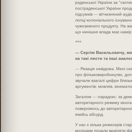
радянської України за "скоти
пострадянської України прод
підсумків — вітчизняний ауді
логіці колоніального існуванн
чужоземного продукту. На жал
що нинішня влада має намір
***
— Сергію Васильовичу, мо
на такі листи та інші анал
— Реакція невідома. Мені ск
про фільмовиробництво, допо
звучали взагалі цифри близьк
аргументів: мовляв, кінемат
Загалом — парадокс: за демок
авторитарного режиму кінога
повернімось до авторитарног
якийсь абсурд.
У нас є кілька режисерів ста
молодим почали виділяти фін