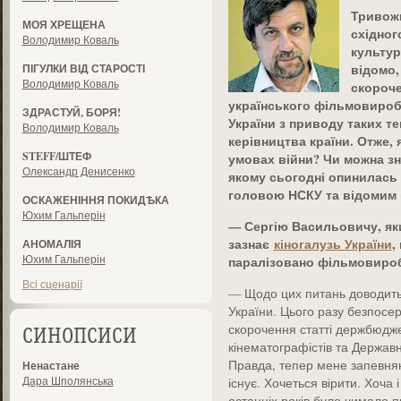
Тривожн
МОЯ ХРЕЩЕНА
східног
Володимир Коваль
культур
відомо,
ПІГУЛКИ ВІД СТАРОСТІ
Володимир Коваль
скороче
українського фільмовиробн
ЗДРАСТУЙ, БОРЯ!
України з приводу таких т
Володимир Коваль
керівництва країни. Отже, 
STEFF/ШТЕФ
умовах війни? Чи можна зна
Олександр Денисенко
якому сьогодні опинилась к
головою НСКУ та відомим
ОСКАЖЕНІННЯ ПОКИДѢКА
Юхим Гальперін
— Сергію Васильовичу, як
зазнає
кіногалузь України
,
АНОМАЛІЯ
Юхим Гальперін
паралізовано фільмовир
Всі сценарії
— Щодо цих питань доводить
України. Цього разу безпосе
скорочення статті держбюдж
СИНОПСИСИ
кінематографістів та Держав
Правда, тепер мене запевняю
Ненастане
Дара Шполянська
існує. Хочеться вірити. Хоча
останніх років було чимало 