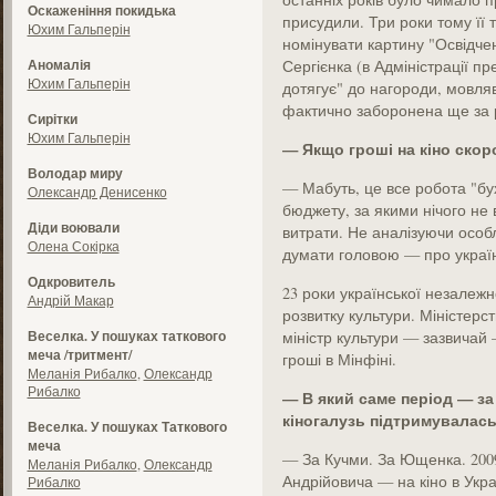
Оскаженіння покидька
присудили. Три роки тому її т
Юхим Гальперін
номінувати картину "Освідче
Аномалія
Сергієнка (в Адміністрації п
Юхим Гальперін
дотягує" до нагороди, мовляв
фактично заборонена ще за 
Сирітки
Юхим Гальперін
— Якщо гроші на кіно скор
Володар миру
— Мабуть, це все робота "бу
Олександр Денисенко
бюджету, за якими нічого не
Діди воювали
витрати. Не аналізуючи особл
Олена Сокірка
думати головою — про українс
Одкровитель
23 роки української незалежн
Андрій Макар
розвитку культури. Міністерст
Веселка. У пошуках таткового
міністр культури — зазвичай 
меча /тритмент/
гроші в Мінфіні.
Меланія Рибалко
,
Олександр
Рибалко
— В який саме період — за 
кіногалузь підтримувалас
Веселка. У пошуках Таткового
меча
— За Кучми. За Ющенка. 2009
Меланія Рибалко
,
Олександр
Андрійовича — на кіно в Укра
Рибалко