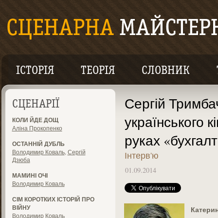
ІСТОРІЯ
ТЕОРІЯ
СЛОВНИК
Сергій Тримба
СЦЕНАРІЇ
українського кі
КОЛИ ЙДЕ ДОЩ
Аліна Прокопенко
руках «бухгал
ОСТАННІЙ ДУБЛЬ
Володимир Коваль
,
Сергій
Інтерв'ю
Дзюба
01.09.2014
МАМИНІ ОЧІ
Володимир Коваль
СІМ КОРОТКИХ ІСТОРІЙ ПРО
ВІЙНУ
Катери
Володимир Коваль