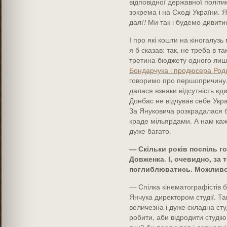
відповідної державної політи
зокрема і на Сході України. Я
далі? Ми так і будемо дивити
І про які кошти на кіногалуз
я б сказав: так, не треба в та
третина бюджету одного ли
Бондарчука і продюсера Род
говоримо про першопричину.
далася взнаки відсутність єд
Донбас не відчував себе Укр
За Януковича розкрадалася б
краде мільярдами. А нам кажу
дуже багато.
— Скільки років поспіль го
Довженка. І, очевидно, за
поглиблюватись. Можливо,
— Спілка кінематографістів
Янчука директором студії. Та
величезна і дуже складна сту
робити, аби відродити студію