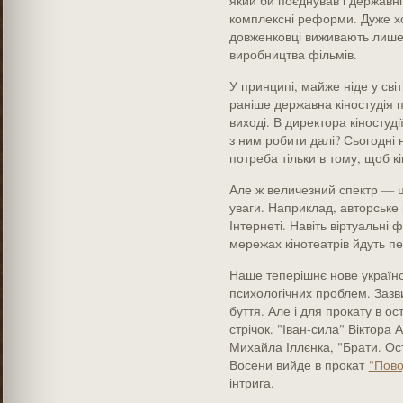
який би поєднував і державні
комплексні реформи. Дуже хот
довженковці виживають лише 
виробництва фільмів.
У принципі, майже ніде у сві
раніше державна кіностудія 
виході. В директора кіностуд
з ним робити далі? Сьогодні 
потреба тільки в тому, щоб к
Але ж величезний спектр — це
уваги. Наприклад, авторське 
Інтернеті. Навіть віртуальні 
мережах кінотеатрів йдуть п
Наше теперішнє нове українс
психологічних проблем. Зазв
буття. Але і для прокату в ос
стрічок. "Іван-сила" Віктора 
Михайла Іллєнка, "Брати. Ос
Восени вийде в прокат
"Пово
інтрига.