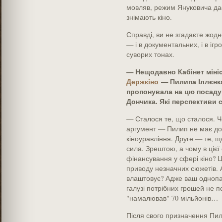
мовляв, режим Януковича дає
знімають кіно.
Справді, ви не згадаєте жод
— і в документальних, і в ігр
суворих тонах.
— Нещодавно Кабінет міні
Держкіно
— Пилипа Іллєнка.
пропонувала на цю посаду
Дончика. Які перспективи с
— Сталося те, що сталося. 
аргумент — Пилип не має дос
кіноуравління. Друге — те, щ
сила. Зрештою, а чому в ціє
фінансування у сфері кіно? Це
приводу незначних сюжетів. А
влаштовує? Адже ваш однопар
галузі потрібних грошей не п
"намалював" 70 мільйонів…
Після свого призначення Пил