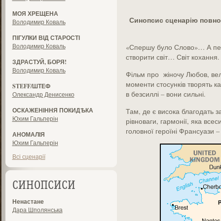
МОЯ ХРЕЩЕНА
Синопсис сценарію повно
Володимир Коваль
ПІГУЛКИ ВІД СТАРОСТІ
Володимир Коваль
«Спершу було Слово»… А пер
створити світ… Світ кохання.
ЗДРАСТУЙ, БОРЯ!
Володимир Коваль
Фільм про жіночу Любов, вел
моменти стосунків творять ка
STEFF/ШТЕФ
в безсиллі – вони сильні.
Олександр Денисенко
ОСКАЖЕНІННЯ ПОКИДѢКА
Там, де є висока благодать 
Юхим Гальперін
рівноваги, гармонії, яка все
головної героїні Франсуази 
АНОМАЛІЯ
Юхим Гальперін
Всі сценарії
СИНОПСИСИ
Ненастане
Дара Шполянська