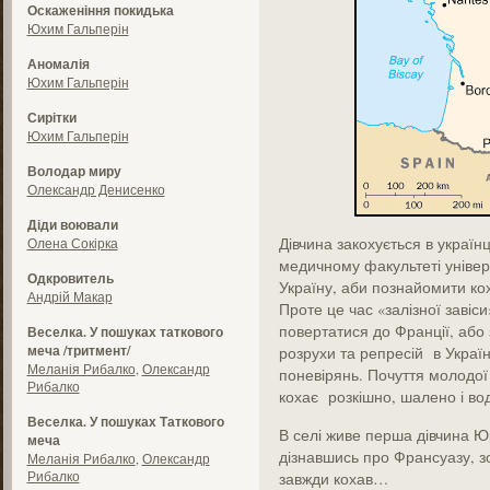
Оскаженіння покидька
Юхим Гальперін
Аномалія
Юхим Гальперін
Сирітки
Юхим Гальперін
Володар миру
Олександр Денисенко
Діди воювали
Дівчина закохується в україн
Олена Сокірка
медичному факультеті універс
Одкровитель
Україну, аби познайомити ко
Андрій Макар
Проте це час «залізної завіс
повертатися до Франції, або
Веселка. У пошуках таткового
меча /тритмент/
розрухи та репресій в Україн
Меланія Рибалко
,
Олександр
поневірянь. Почуття молодої 
Рибалко
кохає розкішно, шалено і во
Веселка. У пошуках Таткового
В селі живе перша дівчина Юр
меча
дізнавшись про Франсуазу, зо
Меланія Рибалко
,
Олександр
Рибалко
завжди кохав…