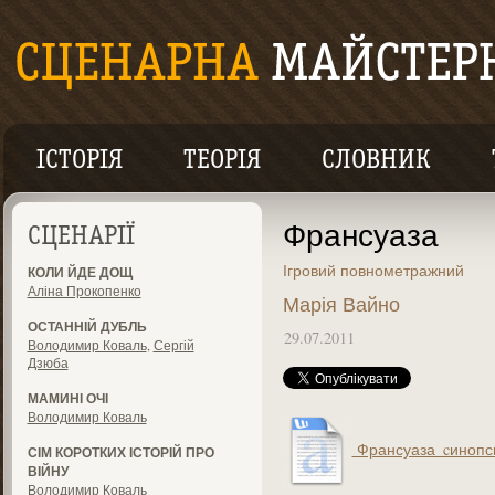
ІСТОРІЯ
ТЕОРІЯ
СЛОВНИК
Франсуаза
СЦЕНАРІЇ
Ігровий повнометражний
КОЛИ ЙДЕ ДОЩ
Аліна Прокопенко
Марія Вайно
ОСТАННІЙ ДУБЛЬ
29.07.2011
Володимир Коваль
,
Сергій
Дзюба
МАМИНІ ОЧІ
Володимир Коваль
Франсуаза_cинопси
СІМ КОРОТКИХ ІСТОРІЙ ПРО
ВІЙНУ
Володимир Коваль