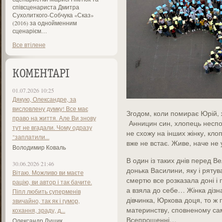
співсценариста Дмитра
Сухолиткого-Собчука «Сказ»
(2016) за однойменним
сценарієм…
Все втілене
КОМЕНТАРІ
01.07.2026 10:25
Дякую, Олександре, за
висловлену думку! Все має
Згодом, коли помирає Юрій,
право на життя. Але Ви знову
Анницин син, хлопець неспо
тут не вгадали. Чому одразу
не схожу на інших жінку, клоп
"заплатили...
вже не встає. Живе, наче не 
Володимир Коваль
В один із таких днів перед 
30.06.2026 21:46
донька Василини, яку і рят
Вітаю. Можливо ви маєте
смертю все розказала доні і
рацію, ви автор і так бачите.
а взяла до себе… Жінка дізна
Піпл любить суперменів
дівчинка, Юркова доця, то ж 
звичайно, так як і гумор,
материнству, сповненому сам
кохання, зраду, д...
Всепрощенні…
Олександр Лущик