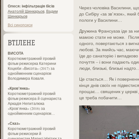
Олеся: інфільтрація бісів
Через чоловіка Василини, що 
Анатолій Шинкарьов
,
Вадим
до Сибіру «за зв’язок», який 
Шинкарьов
пологи у Василини…
Всі синопсиси
Дружина Франсуаза іде за ни
мамою стати не може. Після
ВТІЛЕНЕ
одного, повертаються з вигна
любові. За якийсь час, маюч
ВИСОТА
їде до санаторію і випадков
Короткометражний ігровий
почуття – і вони падають оди
фільм режисерка Катерини
люди, близькі, близькі надто
Коцюби «Висота» (2017) за
однойменним сценарієм
Володимира Коваля.
Це стається… Як і поверненн
кінця днів своїх не підвести
«Кров’янка»
прощає… священик у церкві 
Короткометражний ігровий
це треба побачити…
фільм режисера й сценариста
Аркадія Непиталюка
«Кров’янка» (2016) за
однойменним сценарієм…
«Сказ»
Короткометражний ігровий
фільм режисерки й
сценаристки Марисі Нікітюк та