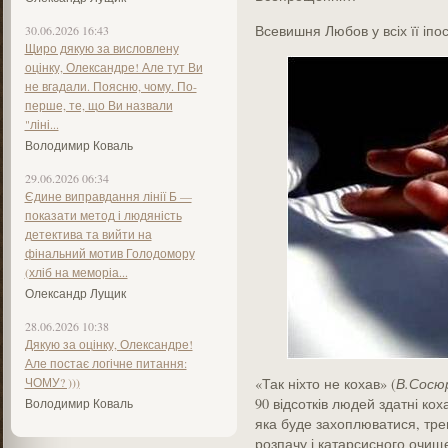
Всевишня Любов у всіх її іпо
30.06.2026 16:43
Щиро дякую за висловлену
оцінку, Олександре! Але тут Ви
не вгадали. Поясню, чому. По-
перше, те, що Ви назвали
"ліні...
Володимир Коваль
29.06.2026 06:34
Єдине виправдання лінії Б —
показати метод і людяність
детектива та вийти на
фінальний мотив Голодомору
(хліб на меморіа...
Олександр Лущик
28.06.2026 10:38
Дякую за оцінку, Олександре!
Але постає логічне питання:
ЧОМУ? )))
«Так ніхто не кохав» (
В.Сосю
90 відсотків людей здатні коха
Володимир Коваль
яка буде захоплюватися, трем
розпачу і катарсисного очище