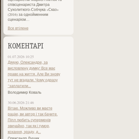
співсценариста Дмитра
Сухолиткого-Собчука «Сказ»
(2016) за однойменним
сценарієм…
Все втілене
КОМЕНТАРІ
01.07.2026 10:25
Дякую, Олександре, за
висловлену думку! Все має
право на життя. Але Ви знову
тут не вгадали. Чому одразу
"заплатили...
Володимир Коваль
30.06.2026 21:46
Вітаю. Можливо ви маєте
рацію, ви автор і так бачите.
Піпл любить суперменів
звичайно, так як і гумор,
кохання, зраду, д...
Олександр Лущик