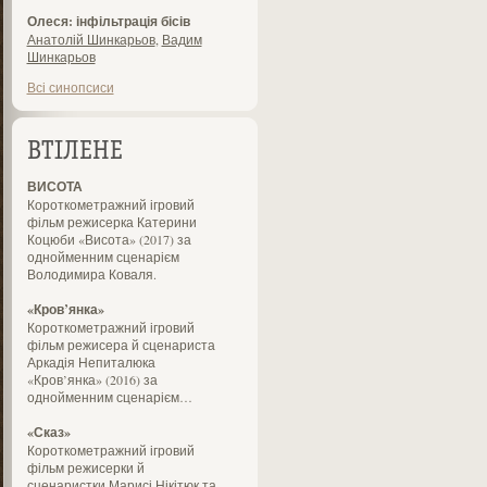
Олеся: інфільтрація бісів
Анатолій Шинкарьов
,
Вадим
Шинкарьов
Всі синопсиси
ВТІЛЕНЕ
ВИСОТА
Короткометражний ігровий
фільм режисерка Катерини
Коцюби «Висота» (2017) за
однойменним сценарієм
Володимира Коваля.
«Кров’янка»
Короткометражний ігровий
фільм режисера й сценариста
Аркадія Непиталюка
«Кров’янка» (2016) за
однойменним сценарієм…
«Сказ»
Короткометражний ігровий
фільм режисерки й
сценаристки Марисі Нікітюк та