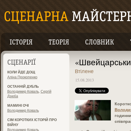
ІСТОРІЯ
ТЕОРІЯ
СЛОВНИК
«Швейцарськи
СЦЕНАРІЇ
Втілене
КОЛИ ЙДЕ ДОЩ
Аліна Прокопенко
15.08.2013
ОСТАННІЙ ДУБЛЬ
Володимир Коваль
,
Сергій
Дзюба
Коротк
МАМИНІ ОЧІ
Володи
Володимир Коваль
годинни
СІМ КОРОТКИХ ІСТОРІЙ ПРО
співпра
ВІЙНУ
Володимир Коваль