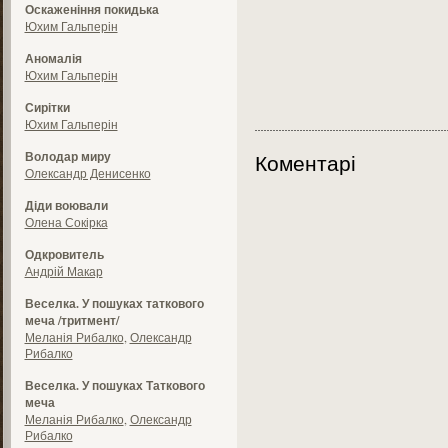
Оскаженіння покидька
Юхим Гальперін
Аномалія
Юхим Гальперін
Сирітки
Юхим Гальперін
Володар миру
Коментарі
Олександр Денисенко
Діди воювали
Олена Сокірка
Одкровитель
Андрій Макар
Веселка. У пошуках таткового
меча /тритмент/
Меланія Рибалко
,
Олександр
Рибалко
Веселка. У пошуках Таткового
меча
Меланія Рибалко
,
Олександр
Рибалко