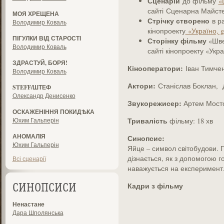
Сценарій
до фільму
«
сайті Сценарна Майст
МОЯ ХРЕЩЕНА
Стрічку створено
в р
Володимир Коваль
кінопроекту
«Україно, g
ПІГУЛКИ ВІД СТАРОСТІ
Сторінку фільму
«Шве
Володимир Коваль
сайті кінопроекту «Укра
ЗДРАСТУЙ, БОРЯ!
Кінооператори:
Іван Тимчен
Володимир Коваль
Актори:
Станіслав Боклан,
STEFF/ШТЕФ
Олександр Денисенко
Звукорежисер:
Артем Мост
ОСКАЖЕНІННЯ ПОКИДѢКА
Тривалість
Юхим Гальперін
фільму: 18 хв
АНОМАЛІЯ
Синопсис:
Юхим Гальперін
Яйце – символ світобудови. 
дізнається, як з допомогою г
Всі сценарії
наважується на експеримент
Кадри з фільму
СИНОПСИСИ
Ненастане
Дара Шполянська