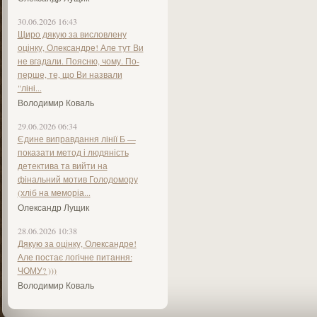
30.06.2026 16:43
Щиро дякую за висловлену
оцінку, Олександре! Але тут Ви
не вгадали. Поясню, чому. По-
перше, те, що Ви назвали
"ліні...
Володимир Коваль
29.06.2026 06:34
Єдине виправдання лінії Б —
показати метод і людяність
детектива та вийти на
фінальний мотив Голодомору
(хліб на меморіа...
Олександр Лущик
28.06.2026 10:38
Дякую за оцінку, Олександре!
Але постає логічне питання:
ЧОМУ? )))
Володимир Коваль