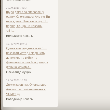
30.06.2026 16:43
Щиро дякую за висловлену
оцінку, Олександре! Але тут Ви
не вгадали. Поясню, чому. По-
перше, те, що Ви назвали
"ліні...
Володимир Коваль
29.06.2026 06:34
Єдине виправдання лінії Б —
показати метод і людяність
детектива та вийти на
фінальний мотив Голодомору
(хліб на меморіа...
Олександр Лущик
28.06.2026 10:38
Дякую за оцінку, Олександре!
Але постає логічне питання:
ЧОМУ? )))
Володимир Коваль