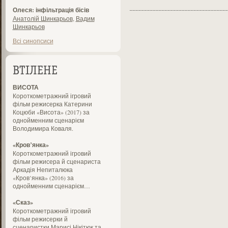
Олеся: інфільтрація бісів
Анатолій Шинкарьов
,
Вадим
Шинкарьов
Всі синопсиси
ВТІЛЕНЕ
ВИСОТА
Короткометражний ігровий
фільм режисерка Катерини
Коцюби «Висота» (2017) за
однойменним сценарієм
Володимира Коваля.
«Кров’янка»
Короткометражний ігровий
фільм режисера й сценариста
Аркадія Непиталюка
«Кров’янка» (2016) за
однойменним сценарієм…
«Сказ»
Короткометражний ігровий
фільм режисерки й
сценаристки Марисі Нікітюк та