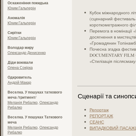
Оскаженіння покидька
Юхим Гальперін
Кубок міжнародного лі
Аномалія
(сценарний фестиваль 
Юхим Гальперін
короткометражного філ
Перемога в номінації «
Сирітки
досягнення в мистецтві
Юхим Гальперін
«Громадянин Топінамбу
Володар миру
Почесна згадка фести
Олександр Денисенко
DOCUMENTARY FILM C
«Стилізація післясмаку»
Діди воювали
Олена Сокірка
Одкровитель
Андрій Макар
Веселка. У пошуках таткового
Сценарії та синопс
меча /тритмент/
Меланія Рибалко
,
Олександр
Рибалко
Репортаж
РЕПОРТАЖ
Веселка. У пошуках Таткового
СЕАНС
меча
Меланія Рибалко
,
Олександр
ВИПАДКОВИЙ ПАСАЖ
Рибалко