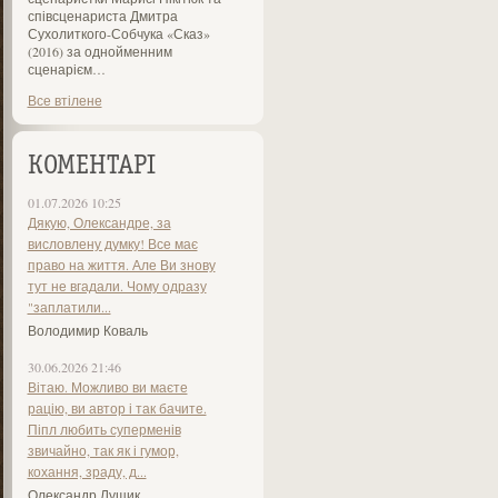
співсценариста Дмитра
Сухолиткого-Собчука «Сказ»
(2016) за однойменним
сценарієм…
Все втілене
КОМЕНТАРІ
01.07.2026 10:25
Дякую, Олександре, за
висловлену думку! Все має
право на життя. Але Ви знову
тут не вгадали. Чому одразу
"заплатили...
Володимир Коваль
30.06.2026 21:46
Вітаю. Можливо ви маєте
рацію, ви автор і так бачите.
Піпл любить суперменів
звичайно, так як і гумор,
кохання, зраду, д...
Олександр Лущик