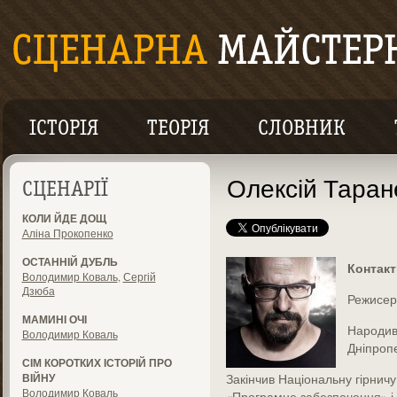
ІСТОРІЯ
ТЕОРІЯ
СЛОВНИК
Олексій Таран
СЦЕНАРІЇ
КОЛИ ЙДЕ ДОЩ
Аліна Прокопенко
ОСТАННІЙ ДУБЛЬ
Контакт
Володимир Коваль
,
Сергій
Дзюба
Режисер
МАМИНІ ОЧІ
Народивс
Володимир Коваль
Дніпропе
СІМ КОРОТКИХ ІСТОРІЙ ПРО
ВІЙНУ
Закінчив Національну гірничу
Володимир Коваль
«Програмне забезпечення» і 