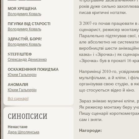
років дуже сильно захоплював
МОЯ ХРЕЩЕНА
писав критичні нотатки.
Володимир Коваль
З 2007-го почав працювати в а
ПІГУЛКИ ВІД СТАРОСТІ
Володимир Коваль
сценарист, режисер монтажу 
Паралельно підтягував свої, 
ЗДРАСТУЙ, БОРЯ!
але абсолютно не систематиз
Володимир Коваль
виробництві шести анімаційни
казка» і «Зірочка») як сцена
STEFF/ШТЕФ
Олександр Денисенко
«Зірочка» був в прокаті 16 кра
ОСКАЖЕНІННЯ ПОКИДѢКА
Наприкінці 2010-го, усвідоми
Юхим Гальперін
мультфільми, а й кліпи, і філь
організував свою студію, в які
АНОМАЛІЯ
що стосуються відео й кіно.
Юхим Гальперін
Всі сценарії
Зараз знімаю музичні кліпи, 
Як режисер монтажу беру уча
Пишу сценарії короткометраж
СИНОПСИСИ
сам і зняти.
Ненастане
Нагороди:
Дара Шполянська