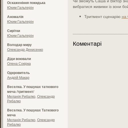
Чи зможуть Саша й Віктор зн
Оскаженіння покидька
вибратися живими із зони бо
Юхим Гальперін
Тритмент сценарію
на 
Аномалія
Юхим Гальперін
Сирітки
Юхим Гальперін
Коментарі
Володар миру
Олександр Денисенко
Діди воювали
Олена Сокірка
Одкровитель
Андрій Макар
Веселка. У пошуках таткового
меча /тритмент/
Меланія Рибалко
,
Олександр
Рибалко
Веселка. У пошуках Таткового
меча
Меланія Рибалко
,
Олександр
Рибалко