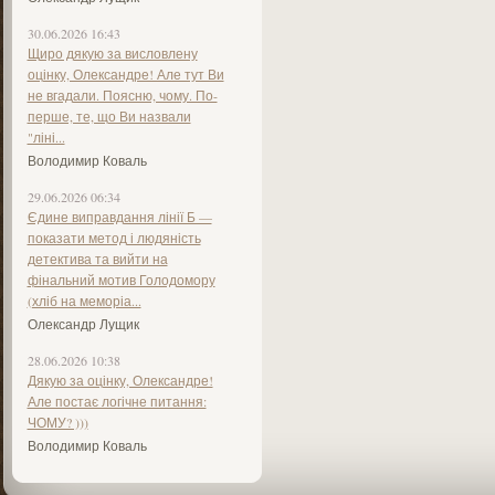
30.06.2026 16:43
Щиро дякую за висловлену
оцінку, Олександре! Але тут Ви
не вгадали. Поясню, чому. По-
перше, те, що Ви назвали
"ліні...
Володимир Коваль
29.06.2026 06:34
Єдине виправдання лінії Б —
показати метод і людяність
детектива та вийти на
фінальний мотив Голодомору
(хліб на меморіа...
Олександр Лущик
28.06.2026 10:38
Дякую за оцінку, Олександре!
Але постає логічне питання:
ЧОМУ? )))
Володимир Коваль