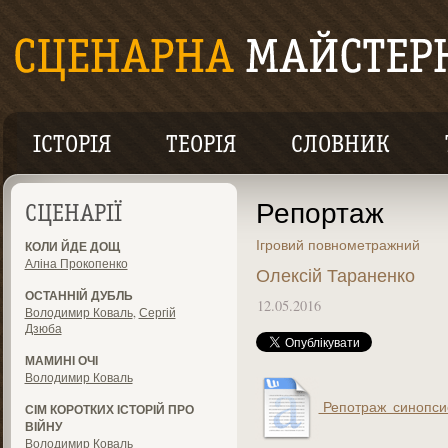
ІСТОРІЯ
ТЕОРІЯ
СЛОВНИК
Репортаж
СЦЕНАРІЇ
Ігровий повнометражний
КОЛИ ЙДЕ ДОЩ
Аліна Прокопенко
Олексій Тараненко
ОСТАННІЙ ДУБЛЬ
12.05.2016
Володимир Коваль
,
Сергій
Дзюба
МАМИНІ ОЧІ
Володимир Коваль
Репотраж_синопсис
СІМ КОРОТКИХ ІСТОРІЙ ПРО
ВІЙНУ
Володимир Коваль