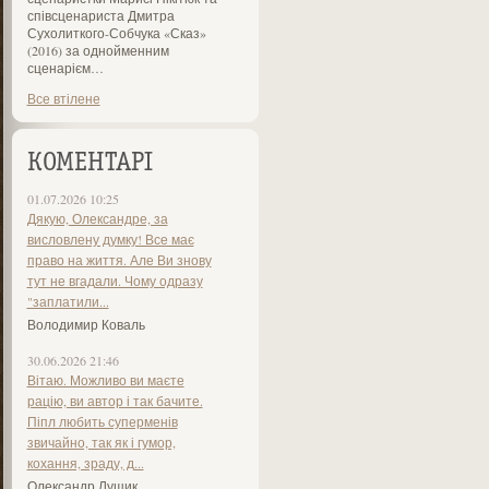
співсценариста Дмитра
Сухолиткого-Собчука «Сказ»
(2016) за однойменним
сценарієм…
Все втілене
КОМЕНТАРІ
01.07.2026 10:25
Дякую, Олександре, за
висловлену думку! Все має
право на життя. Але Ви знову
тут не вгадали. Чому одразу
"заплатили...
Володимир Коваль
30.06.2026 21:46
Вітаю. Можливо ви маєте
рацію, ви автор і так бачите.
Піпл любить суперменів
звичайно, так як і гумор,
кохання, зраду, д...
Олександр Лущик