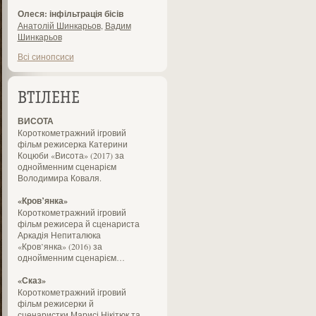
Олеся: інфільтрація бісів
Анатолій Шинкарьов
,
Вадим
Шинкарьов
Всі синопсиси
ВТІЛЕНЕ
ВИСОТА
Короткометражний ігровий
фільм режисерка Катерини
Коцюби «Висота» (2017) за
однойменним сценарієм
Володимира Коваля.
«Кров’янка»
Короткометражний ігровий
фільм режисера й сценариста
Аркадія Непиталюка
«Кров’янка» (2016) за
однойменним сценарієм…
«Сказ»
Короткометражний ігровий
фільм режисерки й
сценаристки Марисі Нікітюк та