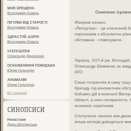
МОЯ ХРЕЩЕНА
С
инопсис ігрово
Володимир Коваль
Ж
анрові ознаки:
ПІГУЛКИ ВІД СТАРОСТІ
Володимир Коваль
«Репортаж» - це класичний ба
персонажів з абсолютно різни
ЗДРАСТУЙ, БОРЯ!
обставини - співіснувати.
Володимир Коваль
STEFF/ШТЕФ
Олександр Денисенко
Україна, 2015-й рік. Молодий
ОСКАЖЕНІННЯ ПОКИДѢКА
Олександр Шевченко за завд
Юхим Гальперін
АТО.
АНОМАЛІЯ
Саша потрапляє в саму гущу 
Юхим Гальперін
бригаду під мінометним обст
Всі сценарії
бойових дій в компанії Вікто
області, а нині сепаратиста, 
колишніх соратників.
СИНОПСИСИ
Сполучною ланкою між двома 
Ненастане
кілька місяців доводиться ви
Дара Шполянська