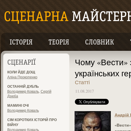
ІСТОРІЯ
ТЕОРІЯ
СЛОВНИК
Чому «Вести» 
СЦЕНАРІЇ
українських гер
КОЛИ ЙДЕ ДОЩ
Аліна Прокопенко
Статті
ОСТАННІЙ ДУБЛЬ
11.08.2017
Володимир Коваль
,
Сергій
Дзюба
МАМИНІ ОЧІ
Володимир Коваль
Андрій
СІМ КОРОТКИХ ІСТОРІЙ ПРО
«Вести»
ВІЙНУ
Володимир Коваль
сегмент