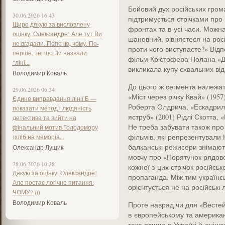
Бойовий дух російських гром
30.06.2026 16:43
підтримується стрічками про 
Щиро дякую за висловлену
фронтах та в усі часи. Можн
оцінку, Олександре! Але тут Ви
шановний, рівняєтеся на росі
не вгадали. Поясню, чому. По-
проти чого виступаєте?» Від
перше, те, що Ви назвали
фільм Крістофера Нолана «Д
"ліні...
викликала купу схвальних від
Володимир Коваль
До цього ж сегмента належать 
29.06.2026 06:34
«Міст через річку Квай» (195
Єдине виправдання лінії Б —
Роберта Олдрича, «Ескадриль
показати метод і людяність
яструб» (2001) Рідлі Скотта, 
детектива та вийти на
Не треба забувати також про
фінальний мотив Голодомору
фільмів, які репрезентували 
(хліб на меморіа...
балканські режисери знімают
Олександр Лущик
мовчу про «Порятунок рядово
28.06.2026 10:38
кожної з цих стрічок російсь
Дякую за оцінку, Олександре!
пропаганда. Між тим українсь
Але постає логічне питання:
орієнтується не на російські 
ЧОМУ? )))
Володимир Коваль
Проте навряд чи для «Вестей
в європейському та америка
таке явище в Україні й оціню