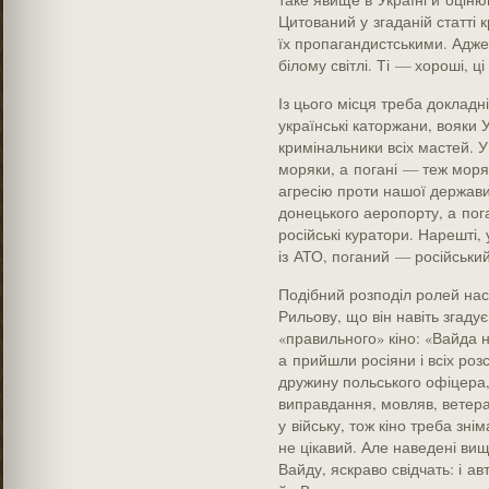
Цитований у згаданій статті
їх пропагандистськими. Адже,
білому світлі. Ті — хороші, ці
Із цього місця треба доклад
українські каторжани, вояки 
кримінальники всіх мастей. У
моряки, а погані — теж моряки
агресію проти нашої держави
донецького аеропорту, а пога
російські куратори. Нарешті
із АТО, поганий — російськи
Подібний розподіл ролей нас
Рильову, що він навіть згад
«правильного» кіно: «Вайда н
а прийшли росіяни і всіх роз
дружину польського офіцера, 
виправдання, мовляв, ветера
у війську, тож кіно треба зн
не цікавий. Але наведені ви
Вайду, яскраво свідчать: і ав