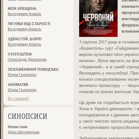
кінемат
МОЯ ХРЕЩЕНА
проросі
Володимир Коваль
вигляда
ПІГУЛКИ ВІД СТАРОСТІ
федера
Володимир Коваль
вливанн
ЗДРАСТУЙ, БОРЯ!
3 серпня 2017 року в головн
Володимир Коваль
«Бориспіль» гурт «Гайдамаки
версію культової пісні україн
STEFF/ШТЕФ
Олександр Денисенко
калина». Вона звучить на фі
«Червоний», а в самій стрічці 
ОСКАЖЕНІННЯ ПОКИДѢКА
Великдень у концтаборі. Пре
Юхим Гальперін
кількох спеціалізованих музи
АНОМАЛІЯ
великого промотуру — творч
Юхим Гальперін
показів по різних регіонах Укр
Всі сценарії
Це дуже не подобається журн
Хоча в Україні демократія, і
погоджуватися з думкою авто
СИНОПСИСИ
у своїх текстах проти редакці
Ненастане
є неприховано проросійсько
Дара Шполянська
Заборонивши законодавчо геор