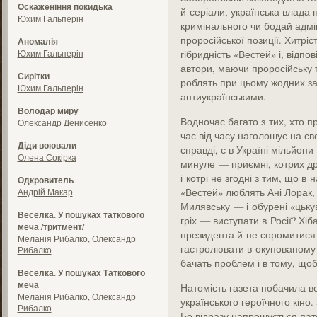
Оскаженіння покидька
й серіали, українська влада
Юхим Гальперін
кримінального чи бодай адмі
проросійської позиції. Хитрі
Аномалія
Юхим Гальперін
гібридність «Вестей» і, відпо
автори, маючи проросійську т
Сирітки
роблять при цьому жодних за
Юхим Гальперін
антиукраїнськими.
Володар миру
Водночас багато з тих, хто п
Олександр Денисенко
час від часу наголошує на с
Діди воювали
справді, є в Україні мільйони
Олена Сокірка
минуле — приємні, котрих д
і котрі не згодні з тим, що в 
Одкровитель
«Вестей» люблять Ані Лорак, 
Андрій Макар
Милявську — і обурені «цькув
Веселка. У пошуках таткового
гріх — виступати в Росії? Хі
меча /тритмент/
президента й не соромитися 
Меланія Рибалко
,
Олександр
гастролювати в окупованому 
Рибалко
бачать проблем і в тому, що
Веселка. У пошуках Таткового
меча
Натомість газета побачила в
Меланія Рибалко
,
Олександр
українського героїчного кіно
Рибалко
Бо відразу напрошується пат