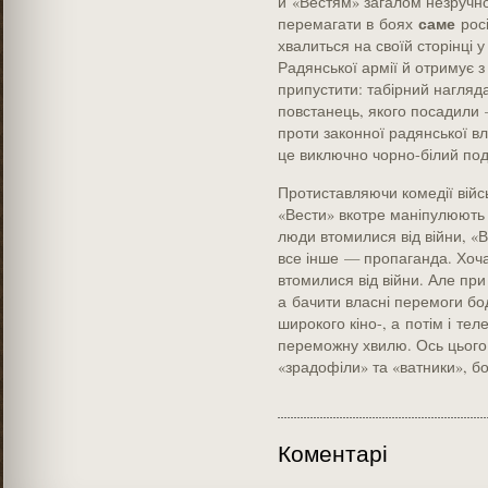
й «Вестям» загалом незручно ж
саме
перемагати в боях
росі
хвалиться на своїй сторінці 
Радянської армії й отримує з
припустити: табірний нагляд
повстанець, якого посадили 
проти законної радянської в
це виключно чорно-білий поді
Протиставляючи комедії війс
«Вести» вкотре маніпулюють 
люди втомилися від війни, «В
все інше — пропаганда. Хоча 
втомилися від війни. Але при
а бачити власні перемоги бод
широкого кіно-, а потім і те
переможну хвилю. Ось цього
«зрадофіли» та «ватники», б
Коментарі