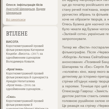
ще до початку російського вт
Олеся: інфільтрація бісів
Анатолій Шинкарьов
,
Вадим
стану речей пов'язана, зокр
Шинкарьов
урочистих зібрань та фільмів
хоче не образити творців, а 
Всі синопсиси
Олесь Бузина для наочної ілю
було чекати від Бузини чогос
ВТІЛЕНЕ
«Залізній сотні» українське г
запропонувати.
ВИСОТА
Короткометражний ігровий
Тепер же «Вести» постаралис
фільм режисерка Катерини
фільмографію. Після «Червон
Коцюби «Висота» (2017) за
«Кіборгів» Ахтема Сейтаблає
однойменним сценарієм
Володимира Коваля.
анонсованих «Позивний Банде
Шапарева та «Екс» Сергія Л
«Кров’янка»
«чоловіче» кіно, жанр якого в
Короткометражний ігровий
детективу до історико-пригод
фільм режисера й сценариста
стрічки об'єднує намір творц
Аркадія Непиталюка
«Кров’янка» (2016) за
а героями. Точніше про цей 
однойменним сценарієм…
Олександр Гаврош: «Замість 
дротом раптом стають симво
«Сказ»
головною рушійною силою опо
Короткометражний ігровий
фільм режисерки й
Це реакція на стрічку «Черво
сценаристки Марисі Нікітюк та