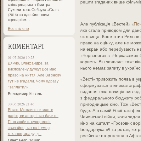
решти згаданих вище фільмів
співсценариста Дмитра
Сухолиткого-Собчука «Сказ»
(2016) за однойменним
сценарієм…
Але публікація «Вестей» «
Поч
Все втілене
яка стала приводом для дано
як явища. Костянтин Рильов н
право на оцінку, але не може
КОМЕНТАРІ
на екран або перебувають на
«Червоного» з «Черкасами» й
01.07.2026 10:25
користь. Він заявляє: таке кін
Дякую, Олександре, за
нього немає запиту в українс
висловлену думку! Все має
право на життя. Але Ви знову
«Весті» тривожить поява в ук
тут не вгадали. Чому одразу
сформувався в кінематографі 
"заплатили...
видання така позиція вигляд
Володимир Коваль
з федерального бюджету роби
пригодницьке кіно. Тож «Вест
30.06.2026 21:46
Вітаю. Можливо ви маєте
буде. А в самій Росії такі фі
рацію, ви автор і так бачите.
Чеченської війни, коли задл
Піпл любить суперменів
кіно на кшталт «Грозових ворі
звичайно, так як і гумор,
Бондарчука «9-та рота», кот
кохання, зраду, д...
російське вторгнення в Афган
Олександр Лущик