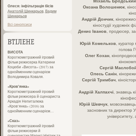
Міхаель
Бродський
Олеся: інфільтрація бісів
Оксана
Волошенюк
, кін
Анатолій Шинкарьов
,
Вадим
кін
Шинкарьов
Андрій
Дончик
, кінорежи
Всі синопсиси
кіностудії художніх 
Денис
Іванов
, продюсер, за
ВТІЛЕНЕ
Юрій
Комельков
, куратор
голова 
ВИСОТА
Олег
Кохан
, кінопродюс
Короткометражний ігровий
кінокомп
фільм режисерка Катерини
Коцюби «Висота» (2017) за
Сергій
Маслобо
однойменним сценарієм
Олесь
Санін
, кінореж
Володимира Коваля.
Сергій
Тримбач
, кіноісто
«Кров’янка»
Андрій
Халпахчі
Короткометражний ігровий
, знавець 
фільм режисера й сценариста
кінофе
Аркадія Непиталюка
Юрій
Шевчук
, мовознавець
«Кров’янка» (2016) за
засновник та директор У
однойменним сценарієм…
університету,
«Сказ»
Короткометражний ігровий
фільм режисерки й
сценаристки Марисі Нікітюк та