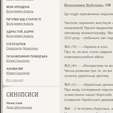
Володимир Войтенко
, СМ
МОЯ ХРЕЩЕНА
Володимир Коваль
Ця подія присвячена першом
ПІГУЛКИ ВІД СТАРОСТІ
Часопис екранних мистецтв 
Володимир Коваль
незалежній Україні виданням
ЗДРАСТУЙ, БОРЯ!
світовому кінематографу. Вих
Володимир Коваль
2024 року – побачило світ п
STEFF/ШТЕФ
№
1
(39) — «Україна в огні»
Олександр Денисенко
Про те, як кіно стало свідком
ОСКАЖЕНІННЯ ПОКИДѢКА
повномасштабної війни.
Юхим Гальперін
№
2
(40) — «Кінокритика як во
АНОМАЛІЯ
Чесна розмова про те, як ми
Юхим Гальперін
сучасну українську критику.
Всі сценарії
№
3
(41) — «Українське дихан
Про мову спілкування персон
осмислення нашої боротьби з
СИНОПСИСИ
існування Української держав
Ненастане
Дара Шполянська
№
4
– «І ти колись боролась, 