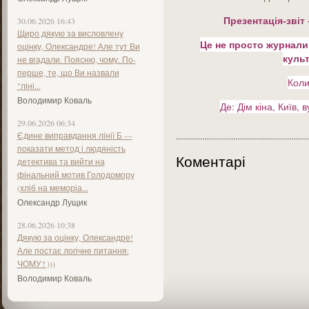
Презентація-звіт
30.06.2026 16:43
Щиро дякую за висловлену
Це не просто журнали
оцінку, Олександре! Але тут Ви
куль
не вгадали. Поясню, чому. По-
перше, те, що Ви назвали
Коли
"ліні...
Володимир Коваль
Де: Дім кіна, Київ, 
29.06.2026 06:34
Єдине виправдання лінії Б —
показати метод і людяність
Коментарі
детектива та вийти на
фінальний мотив Голодомору
(хліб на меморіа...
Олександр Лущик
28.06.2026 10:38
Дякую за оцінку, Олександре!
Але постає логічне питання:
ЧОМУ? )))
Володимир Коваль