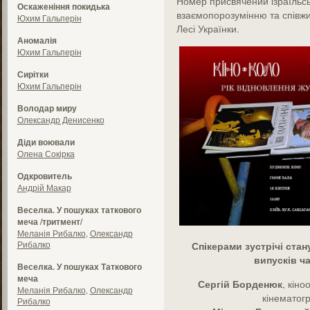
Номер присвячений ізраїльськ
Оскаженіння покидька
взаємопорозумінню та співжи
Юхим Гальперін
Лесі Українки.
Аномалія
Юхим Гальперін
Сирітки
Юхим Гальперін
Володар миру
Олександр Денисенко
Діди воювали
Олена Сокірка
Одкровитель
Андрій Макар
Веселка. У пошуках таткового
меча /тритмент/
Меланія Рибалко
,
Олександр
Рибалко
Спікерами
зустрічі
стан
випусків
ч
Веселка. У пошуках Таткового
меча
Сергій
Борденюк
, кін
Меланія Рибалко
,
Олександр
кінематогр
Рибалко