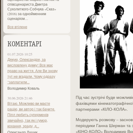
співсценариста Дмитра
Сухолиткого-Собчука «Сказ»
(2016) за однойменним
сценарієм…
Все втілене
КОМЕНТАРІ
01.07.2026 10:25
Дякую, Олександре, за
висловлену думку! Все має
право на життя. Але Ви знову
тут не вгадали. Чому одразу
"заплатили...
Володимир Коваль
Під час зустрічі буде можлив
30.06.2026 21:46
фахівцями кінематографічної
Вітаю. Можливо ви маєте
партнерами «КІЛО-КОЛА».
рацію, ви автор і так бачите.
Піпл любить суперменів
Модерують розмову – заснов
звичайно, так як і гумор,
періодики Ганна Шерман та з
кохання, зраду, д...
«КІНО-КОЛО» Володимир Вой
Олександр Лущик