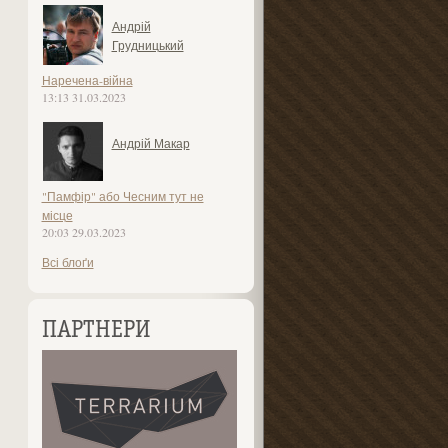
Андрій
Грудницький
Наречена-війна
13:13 31.03.2023
Андрій Макар
"Памфір" або Чесним тут не
місце
20:03 29.03.2023
Всі блоґи
ПАРТНЕРИ