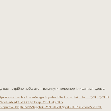
ід вас потрібно небагато – ввімкнути телевізор і лишатися вдома.
ttps://www.facebook.com/sergiy.trymbach?fref=search&__tn__=%2Cd%2CP-
&eid=ARAkCVoGcUjOkzxp7VzlcGzkg5lC-
x73pwnWHwQRPkNN9ugobXEY7DsHVB7yyxGOHRX0ccooPxidTmF