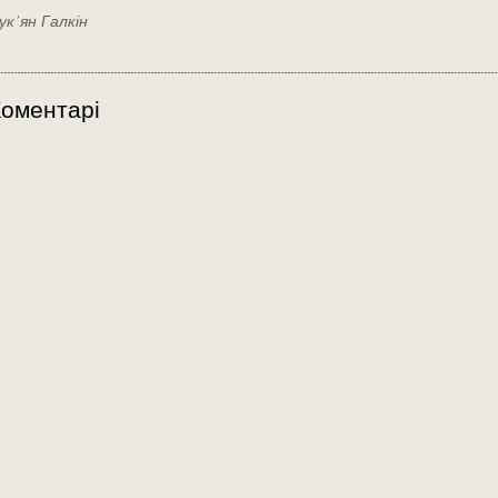
ук
’
ян Галкін
оментарі