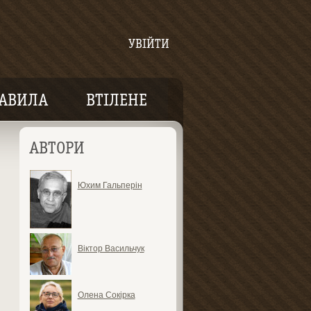
УВІЙТИ
АВИЛА
ВТІЛЕНЕ
АВТОРИ
Юхим Гальперін
Віктор Васильчук
Олена Сокірка