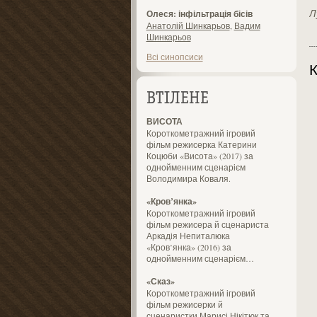
Л
Олеся: інфільтрація бісів
Анатолій Шинкарьов
,
Вадим
Шинкарьов
Всі синопсиси
К
ВТІЛЕНЕ
ВИСОТА
Короткометражний ігровий
фільм режисерка Катерини
Коцюби «Висота» (2017) за
однойменним сценарієм
Володимира Коваля.
«Кров’янка»
Короткометражний ігровий
фільм режисера й сценариста
Аркадія Непиталюка
«Кров’янка» (2016) за
однойменним сценарієм…
«Сказ»
Короткометражний ігровий
фільм режисерки й
сценаристки Марисі Нікітюк та