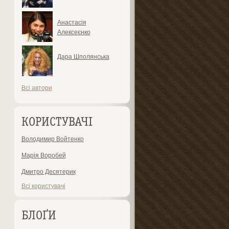
Анастасія
Алексеєнко
Дара Шполянська
Всі автори
КОРИСТУВАЧІ
Володимир Войтенко
Марія Воробей
Дмитро Десятерик
Всі користувачі
БЛОҐИ