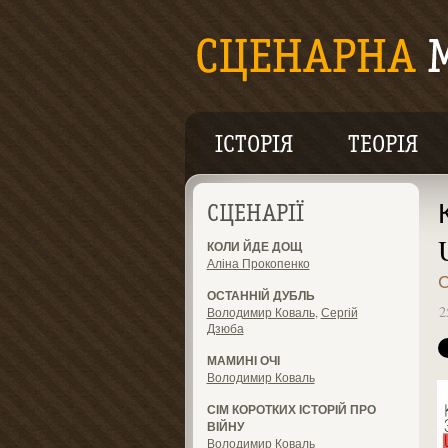
ІСТОРІЯ
ТЕОРІЯ
СЦЕНАРІЇ
КОЛИ ЙДЕ ДОЩ
Аліна Прокопенко
ОСТАННІЙ ДУБЛЬ
2
Володимир Коваль
,
Сергій
Дзюба
МАМИНІ ОЧІ
Володимир Коваль
СІМ КОРОТКИХ ІСТОРІЙ ПРО
ВІЙНУ
Володимир Коваль