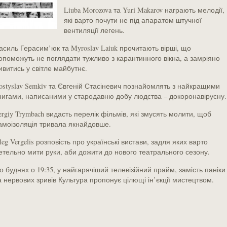
Liuba Morozova та Yuri Makarov награють мелодії,
які варто почути не під апаратом штучної
вентиляції легень.
асиль Герасим’юк та Myroslav Laiuk прочитають вірші, що
опоможуть не поглядати тужливо з карантинного вікна, а замріяно
ивитись у світле майбутнє.
ostyslav Semkiv та Євгеній Стасіневич познайомлять з найкращими
нигами, написаними у стародавню добу людства – докоронавірусну.
ergiy Trymbach видасть перелік фільмів, які змусять молити, щоб
амоізоляція тривала якнайдовше.
leg Vergelis розповість про українські вистави, задля яких варто
етельно мити руки, аби дожити до нового театрального сезону.
о буднях о 19:35, у найгарячіший телевізійний прайм, замість паніки
а нервових зривів Культура пропонує цілющі ін’єкції мистецтвом.