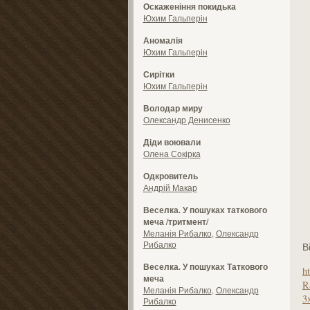
Оскаженіння покидька
Юхим Гальперін
Аномалія
Юхим Гальперін
Сирітки
Юхим Гальперін
Володар миру
Олександр Денисенко
Діди воювали
Олена Сокірка
Одкровитель
Андрій Макар
Веселка. У пошуках таткового
меча /тритмент/
Меланія Рибалко
,
Олександр
Рибалко
В
Веселка. У пошуках Таткового
h
меча
R
Меланія Рибалко
,
Олександр
3
Рибалко