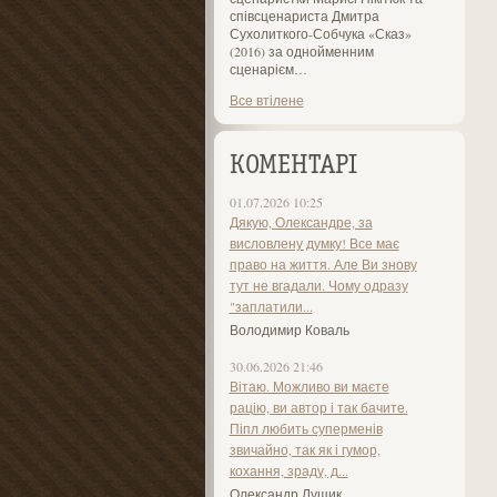
співсценариста Дмитра
Сухолиткого-Собчука «Сказ»
(2016) за однойменним
сценарієм…
Все втілене
КОМЕНТАРІ
01.07.2026 10:25
Дякую, Олександре, за
висловлену думку! Все має
право на життя. Але Ви знову
тут не вгадали. Чому одразу
"заплатили...
Володимир Коваль
30.06.2026 21:46
Вітаю. Можливо ви маєте
рацію, ви автор і так бачите.
Піпл любить суперменів
звичайно, так як і гумор,
кохання, зраду, д...
Олександр Лущик