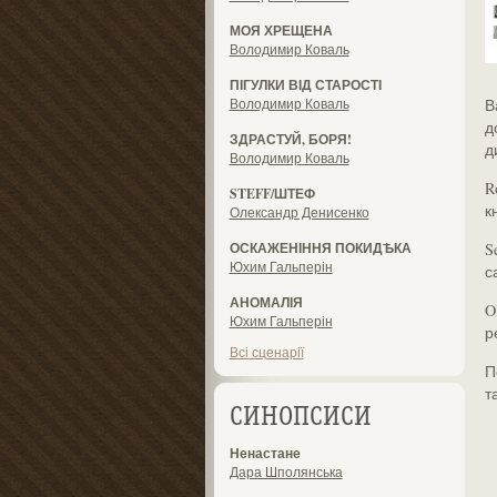
МОЯ ХРЕЩЕНА
Володимир Коваль
ПІГУЛКИ ВІД СТАРОСТІ
Володимир Коваль
В
д
ЗДРАСТУЙ, БОРЯ!
д
Володимир Коваль
R
STEFF/ШТЕФ
к
Олександр Денисенко
ОСКАЖЕНІННЯ ПОКИДѢКА
S
Юхим Гальперін
с
АНОМАЛІЯ
O
Юхим Гальперін
р
Всі сценарії
П
т
СИНОПСИСИ
Ненастане
Дара Шполянська