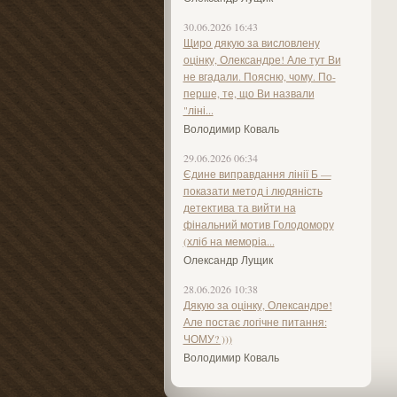
30.06.2026 16:43
Щиро дякую за висловлену
оцінку, Олександре! Але тут Ви
не вгадали. Поясню, чому. По-
перше, те, що Ви назвали
"ліні...
Володимир Коваль
29.06.2026 06:34
Єдине виправдання лінії Б —
показати метод і людяність
детектива та вийти на
фінальний мотив Голодомору
(хліб на меморіа...
Олександр Лущик
28.06.2026 10:38
Дякую за оцінку, Олександре!
Але постає логічне питання:
ЧОМУ? )))
Володимир Коваль