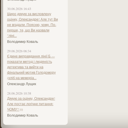
30.06.2026 16:43
Щиро дякую за висловлену
оцінку, Олександре! Але тут Ви
не вгадали. Поясню, чому. По-
перше, те, що Ви назвали
"ліні...
Володимир Коваль
29.06.2026 06:34
Єдине виправдання лінії Б —
показати метод і людяність
детектива та вийти на
фінальний мотив Голодомору
(хліб на меморіа...
Олександр Лущик
28.06.2026 10:38
Дякую за оцінку, Олександре!
Але постає логічне питання:
ЧОМУ? )))
Володимир Коваль