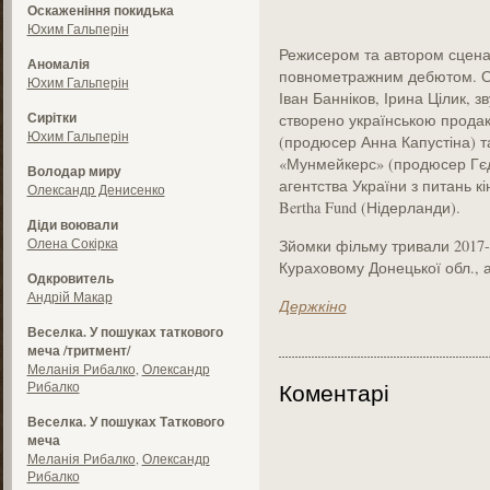
Оскаженіння покидька
Юхим Гальперін
Режисером та автором сценарі
Аномалія
повнометражним дебютом. Оп
Юхим Гальперін
Іван Банніков, Ірина Цілик, 
Сирітки
створено українською прода
Юхим Гальперін
(продюсер Анна Капустіна) 
«Мунмейкерс» (продюсер Гєд
Володар миру
агентства України з питань к
Олександр Денисенко
Bertha Fund (Нідерланди).
Діди воювали
Олена Сокірка
Зйомки фільму тривали 2017-20
Кураховому Донецької обл., а
Одкровитель
Андрій Макар
Держкіно
Веселка. У пошуках таткового
меча /тритмент/
Меланія Рибалко
,
Олександр
Рибалко
Коментарі
Веселка. У пошуках Таткового
меча
Меланія Рибалко
,
Олександр
Рибалко