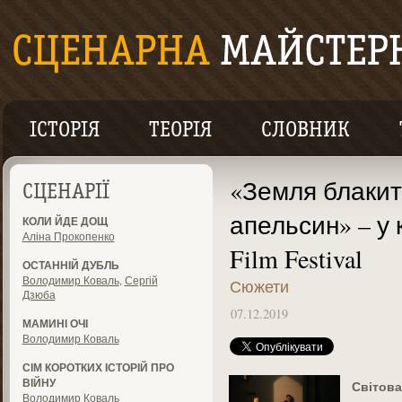
ІСТОРІЯ
ТЕОРІЯ
СЛОВНИК
«Земля блакит
СЦЕНАРІЇ
апельсин» – у 
КОЛИ ЙДЕ ДОЩ
Аліна Прокопенко
Film Festival
ОСТАННІЙ ДУБЛЬ
Володимир Коваль
,
Сергій
Сюжети
Дзюба
07.12.2019
МАМИНІ ОЧІ
Володимир Коваль
СІМ КОРОТКИХ ІСТОРІЙ ПРО
ВІЙНУ
Світова
Володимир Коваль