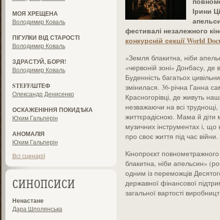
повном
Ірини Ц
МОЯ ХРЕЩЕНА
апельси
Володимир Коваль
фестивалі незалежного кіно
ПІГУЛКИ ВІД СТАРОСТІ
конкурсній секції World Doc
Володимир Коваль
«Земля блакитна, ніби апельс
ЗДРАСТУЙ, БОРЯ!
«червоній зоні» Донбасу, де в
Володимир Коваль
Буденність багатьох цивільн
STEFF/ШТЕФ
змінилася. 36-річна Ганна са
Олександр Денисенко
Красногорівці, де живуть наш
незважаючи на всі труднощі,
ОСКАЖЕНІННЯ ПОКИДѢКА
життєрадісною. Мама й діти м
Юхим Гальперін
музичних інструментах і, що
АНОМАЛІЯ
про своє життя під час війни.
Юхим Гальперін
Кінопроєкт повнометражного
Всі сценарії
блакитна, ніби апельсин» (ро
одним із переможців Десятог
державної фінансової підтрим
СИНОПСИСИ
загальної вартості виробницт
Ненастане
Дара Шполянська