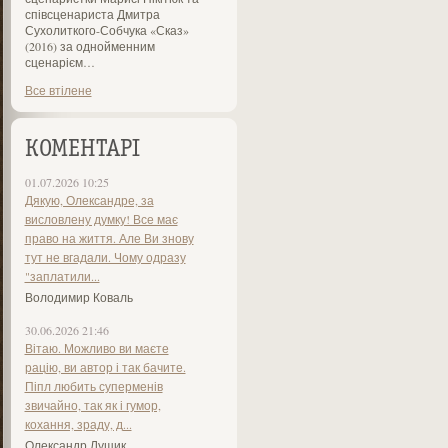
співсценариста Дмитра
Сухолиткого-Собчука «Сказ»
(2016) за однойменним
сценарієм…
Все втілене
КОМЕНТАРІ
01.07.2026 10:25
Дякую, Олександре, за
висловлену думку! Все має
право на життя. Але Ви знову
тут не вгадали. Чому одразу
"заплатили...
Володимир Коваль
30.06.2026 21:46
Вітаю. Можливо ви маєте
рацію, ви автор і так бачите.
Піпл любить суперменів
звичайно, так як і гумор,
кохання, зраду, д...
Олександр Лущик