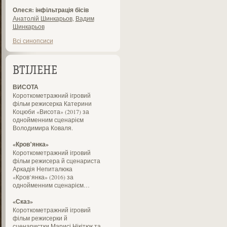
Олеся: інфільтрація бісів
Анатолій Шинкарьов
,
Вадим
Шинкарьов
Всі синопсиси
ВТІЛЕНЕ
ВИСОТА
Короткометражний ігровий
фільм режисерка Катерини
Коцюби «Висота» (2017) за
однойменним сценарієм
Володимира Коваля.
«Кров’янка»
Короткометражний ігровий
фільм режисера й сценариста
Аркадія Непиталюка
«Кров’янка» (2016) за
однойменним сценарієм…
«Сказ»
Короткометражний ігровий
фільм режисерки й
сценаристки Марисі Нікітюк та