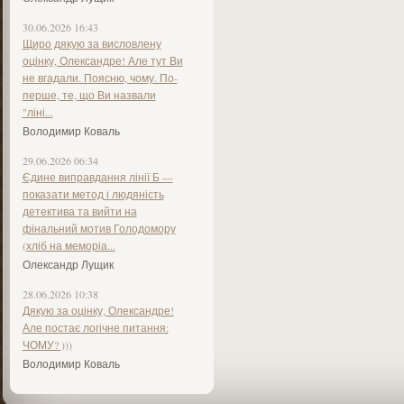
30.06.2026 16:43
Щиро дякую за висловлену
оцінку, Олександре! Але тут Ви
не вгадали. Поясню, чому. По-
перше, те, що Ви назвали
"ліні...
Володимир Коваль
29.06.2026 06:34
Єдине виправдання лінії Б —
показати метод і людяність
детектива та вийти на
фінальний мотив Голодомору
(хліб на меморіа...
Олександр Лущик
28.06.2026 10:38
Дякую за оцінку, Олександре!
Але постає логічне питання:
ЧОМУ? )))
Володимир Коваль