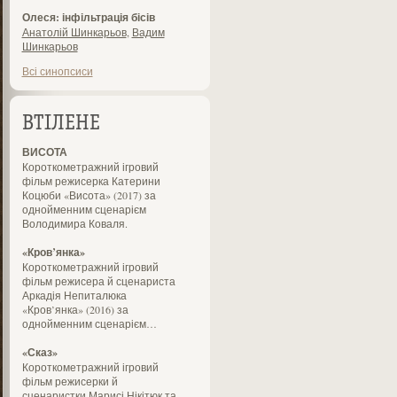
Олеся: інфільтрація бісів
Анатолій Шинкарьов
,
Вадим
Шинкарьов
Всі синопсиси
ВТІЛЕНЕ
ВИСОТА
Короткометражний ігровий
фільм режисерка Катерини
Коцюби «Висота» (2017) за
однойменним сценарієм
Володимира Коваля.
«Кров’янка»
Короткометражний ігровий
фільм режисера й сценариста
Аркадія Непиталюка
«Кров’янка» (2016) за
однойменним сценарієм…
«Сказ»
Короткометражний ігровий
фільм режисерки й
сценаристки Марисі Нікітюк та