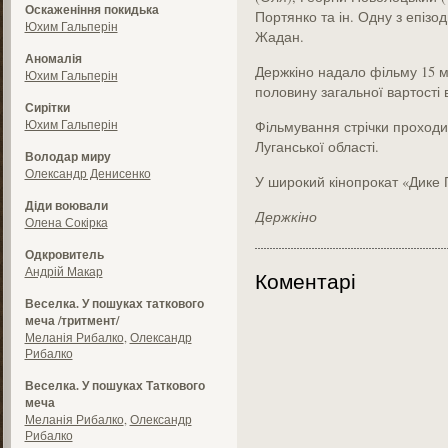
Оскаженіння покидька
Портянко та ін. Одну з епізо
Юхим Гальперін
Жадан.
Аномалія
Держкіно надало фільму 15 мл
Юхим Гальперін
половину загальної вартості
Сирітки
Юхим Гальперін
Фільмування стрічки проходил
Луганської області.
Володар миру
Олександр Денисенко
У широкий кінопрокат «Дике 
Діди воювали
Держкіно
Олена Сокірка
Одкровитель
Андрій Макар
Коментарі
Веселка. У пошуках таткового
меча /тритмент/
Меланія Рибалко
,
Олександр
Рибалко
Веселка. У пошуках Таткового
меча
Меланія Рибалко
,
Олександр
Рибалко