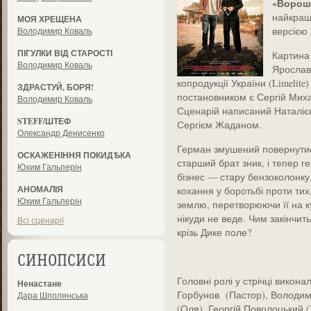
«Ворош
найкращ
МОЯ ХРЕЩЕНА
версією 
Володимир Коваль
ПІГУЛКИ ВІД СТАРОСТІ
Картина
Володимир Коваль
Ярослава
копродукції України (Limelite
ЗДРАСТУЙ, БОРЯ!
постановником є Сергій Мих
Володимир Коваль
Сценарій написаний Наталіє
STEFF/ШТЕФ
Сергієм Жаданом.
Олександр Денисенко
Герман змушений повернутися
ОСКАЖЕНІННЯ ПОКИДѢКА
старший брат зник, і тепер 
Юхим Гальперін
бізнес — стару бензоколонку.
АНОМАЛІЯ
кохання у боротьбі проти ти
Юхим Гальперін
землю, перетворюючи її на ку
нікуди не веде. Чим закінчит
Всі сценарії
крізь Дике поле?
СИНОПСИСИ
Головні ролі у стрічці викон
Ненастане
Горбунов (Пастор), Володим
Дара Шполянська
(Оля), Георгій Поволоцький (