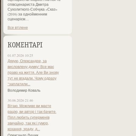
співсценариста Дмитра
Сухолиткого-Собчука «Сказ»
(2016) за однойменним
сценарієм…
Все втілене
КОМЕНТАРІ
01.07.2026 10:25
Дякую, Олександре, за
висловлену думку! Все має
право на життя. Але Ви знову
тут не вгадали. Чому одразу
"заплатили...
Володимир Коваль
30.06.2026 21:46
Вітаю. Можливо ви маєте
рацію, ви автор і так бачите.
Піпл любить суперменів
звичайно, так як і гумор,
кохання, зраду, д...
Олександр Лущик