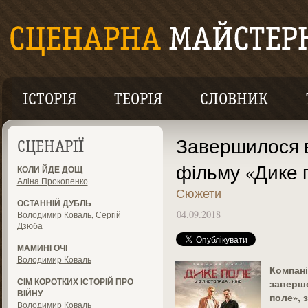
ІСТОРІЯ
ТЕОРІЯ
СЛОВНИК
Завершилося 
СЦЕНАРІЇ
фільму «Дике 
КОЛИ ЙДЕ ДОЩ
Аліна Прокопенко
Сюжети
ОСТАННІЙ ДУБЛЬ
04.09.2018
Володимир Коваль
,
Сергій
Дзюба
МАМИНІ ОЧІ
Володимир Коваль
Компані
СІМ КОРОТКИХ ІСТОРІЙ ПРО
заверше
ВІЙНУ
поле», 
Володимир Коваль