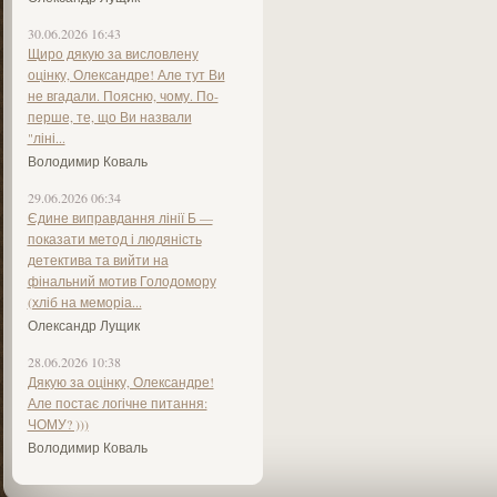
30.06.2026 16:43
Щиро дякую за висловлену
оцінку, Олександре! Але тут Ви
не вгадали. Поясню, чому. По-
перше, те, що Ви назвали
"ліні...
Володимир Коваль
29.06.2026 06:34
Єдине виправдання лінії Б —
показати метод і людяність
детектива та вийти на
фінальний мотив Голодомору
(хліб на меморіа...
Олександр Лущик
28.06.2026 10:38
Дякую за оцінку, Олександре!
Але постає логічне питання:
ЧОМУ? )))
Володимир Коваль