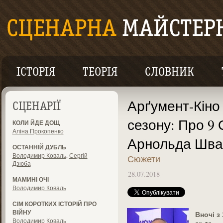
ІСТОРІЯ
ТЕОРІЯ
СЛОВНИК
Арґумент-Кіно 
СЦЕНАРІЇ
сезону: Про 9
КОЛИ ЙДЕ ДОЩ
Аліна Прокопенко
Арнольда Шва
ОСТАННІЙ ДУБЛЬ
Володимир Коваль
,
Сергій
Сюжети
Дзюба
28.07.2018
МАМИНІ ОЧІ
Володимир Коваль
СІМ КОРОТКИХ ІСТОРІЙ ПРО
ВІЙНУ
Вночі з
Володимир Коваль