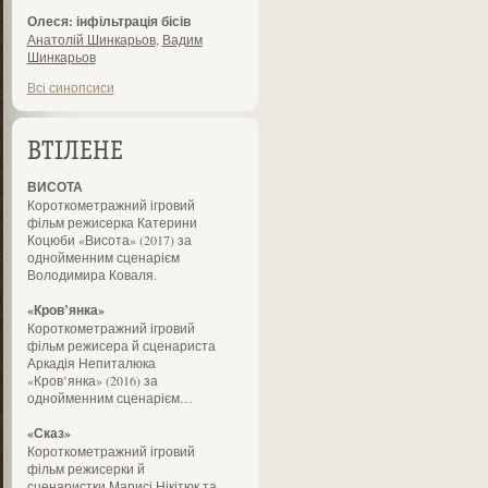
Олеся: інфільтрація бісів
Анатолій Шинкарьов
,
Вадим
Шинкарьов
Всі синопсиси
ВТІЛЕНЕ
ВИСОТА
Короткометражний ігровий
фільм режисерка Катерини
Коцюби «Висота» (2017) за
однойменним сценарієм
Володимира Коваля.
«Кров’янка»
Короткометражний ігровий
фільм режисера й сценариста
Аркадія Непиталюка
«Кров’янка» (2016) за
однойменним сценарієм…
«Сказ»
Короткометражний ігровий
фільм режисерки й
сценаристки Марисі Нікітюк та