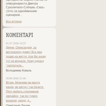
співсценариста Дмитра
Сухолиткого-Собчука «Сказ»
(2016) за однойменним
сценарієм…
Все втілене
КОМЕНТАРІ
01.07.2026 10:25
Дякую, Олександре, за
висловлену думку! Все має
право на життя. Але Ви знову
тут не вгадали. Чому одразу
"заплатили...
Володимир Коваль
30.06.2026 21:46
Вітаю. Можливо ви маєте
рацію, ви автор і так бачите.
Піпл любить суперменів
звичайно, так як і гумор,
кохання, зраду, д...
Олександр Лущик