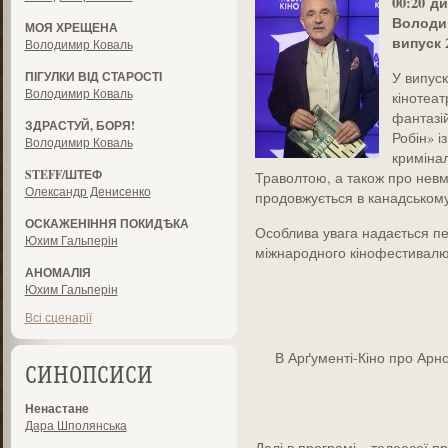
0
0
:
20
ди
Володи
МОЯ ХРЕЩЕНА
випуск 
Володимир Коваль
ПІГУЛКИ ВІД СТАРОСТІ
У випус
Володимир Коваль
кінотеат
фантазі
ЗДРАСТУЙ, БОРЯ!
Робін» 
Володимир Коваль
кримінал
STEFF/ШТЕФ
Траволтою, а також про невм
Олександр Денисенко
продовжується в канадському 
ОСКАЖЕНІННЯ ПОКИДѢКА
Особлива увага надається пе
Юхим Гальперін
міжнародного кінофестивалю,
АНОМАЛІЯ
Юхим Гальперін
Всі сценарії
В Арґументі-Кіно про Ар
СИНОПСИСИ
Ненастане
Дара Шполянська
Далі в програмі – телеесеї п