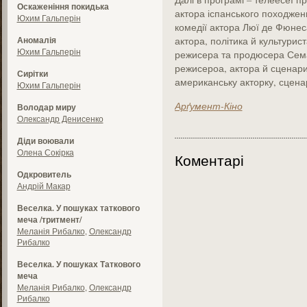
Оскаженіння покидька
актора іспанського походженн
Юхим Гальперін
комедії актора Люї де Фюнес
Аномалія
актора, політика й культури
Юхим Гальперін
режисера та продюсера Сем
режисероа, актора й сценари
Сирітки
американську акторку, сценар
Юхим Гальперін
Арґумент-Кіно
Володар миру
Олександр Денисенко
Діди воювали
Олена Сокірка
Коментарі
Одкровитель
Андрій Макар
Веселка. У пошуках таткового
меча /тритмент/
Меланія Рибалко
,
Олександр
Рибалко
Веселка. У пошуках Таткового
меча
Меланія Рибалко
,
Олександр
Рибалко