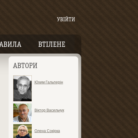
УВІЙТИ
АВИЛА
ВТІЛЕНЕ
АВТОРИ
Юхим Гальперін
Віктор Васильчук
Олена Сокірка