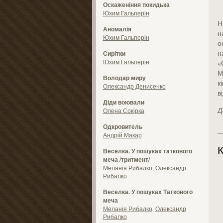
Оскаженіння покидька
Юхим Гальперін
Н
Аномалія
н
Юхим Гальперін
о
н
Сирітки
Юхим Гальперін
«
М
Володар миру
к
Олександр Денисенко
в
Діди воювали
Д
Олена Сокірка
Одкровитель
Андрій Макар
К
Веселка. У пошуках таткового
меча /тритмент/
Меланія Рибалко
,
Олександр
Рибалко
Веселка. У пошуках Таткового
меча
Меланія Рибалко
,
Олександр
Рибалко