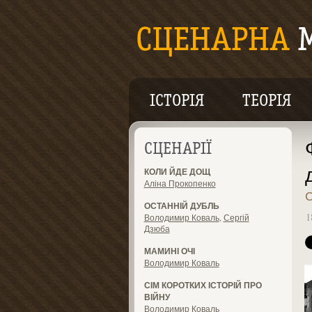
ІСТОРІЯ
ТЕОРІЯ
СЦЕНАРІЇ
КОЛИ ЙДЕ ДОЩ
Аліна Прокопенко
ОСТАННІЙ ДУБЛЬ
1
Володимир Коваль
,
Сергій
Дзюба
МАМИНІ ОЧІ
Володимир Коваль
СІМ КОРОТКИХ ІСТОРІЙ ПРО
ВІЙНУ
Володимир Коваль