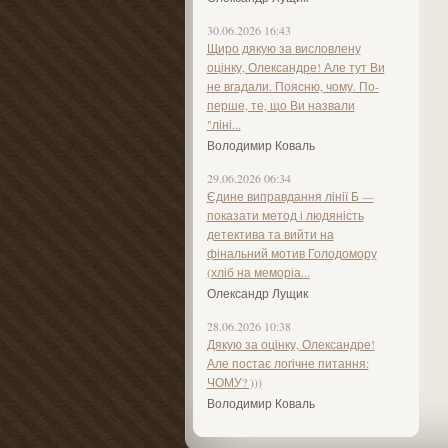
30.06.2026 16:43
Щиро дякую за висловлену
оцінку, Олександре! Але тут Ви
не вгадали. Поясню, чому. По-
перше, те, що Ви назвали
"ліні...
Володимир Коваль
29.06.2026 06:34
Єдине виправдання лінії Б —
показати метод і людяність
детектива та вийти на
фінальний мотив Голодомору
(хліб на меморіа...
Олександр Лущик
28.06.2026 10:38
Дякую за оцінку, Олександре!
Але постає логічне питання:
ЧОМУ? )))
Володимир Коваль