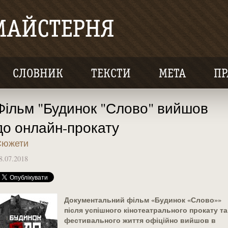
СЛОВНИК
ТЕКСТИ
МЕТА
ПР
Фільм "Будинок "Слово" вийшов
до онлайн-прокату
Сюжети
8.07.2018
Документальний фільм «Будинок «Слово»»
після успішного кінотеатрального прокату та
фестивального життя офіційно вийшов в