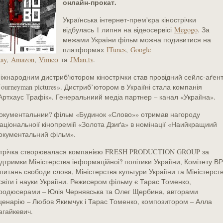
онлайн-прокат.
Українська інтернет-прем'єра кінострічки
відбулась 1 липня на відеосервісі
Megogo
. За
межами України фільм можна подивитися на
платформах
ITunes
,
Google
lay
,
Amazon
,
Vimeо
та
JMan.tv
.
іжнародним дистриб'ютором кінострічки став провідний сейлс-аґен
Journeyman pictures». Дистриб’ютором в Украіїні стала компанія
Артхаус Трафік». Генеральниий медіа партнер – канал «Украіїна».
окументальнии? фільм «Будинок «Слово»» отримав нагороду
аціональноії кінопреміії «Золота Дзиґа» в номінації «Наийкращиий
окументальний фільм».
трічка створювалася компанією FRESH PRODUCTION GROUP за
ідтримки Міністерства інформаційноі? політики Украіїни, Комітету В
 питань свободи слова, Міністерства культури Украіїни та Міністерст
світи і науки Украіїни. Режисером фільму є Тарас Томенко,
родюсерами – Юлія Чернявська та Олег Щербина, авторами
ценарію – Любов Якимчук і Тарас Томенко, композитором – Алла
агайкевич.