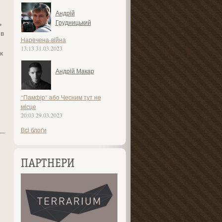
Андрій
ь
Грудницький
 в
Наречена-війна
13:13 31.03.2023
к
Андрій Макар
"Памфір" або Чесним тут не
місце
20:03 29.03.2023
Всі блоґи
ПАРТНЕРИ