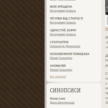
МОЯ ХРЕЩЕНА
Володимир Коваль
ПІГУЛКИ ВІД СТАРОСТІ
Володимир Коваль
P
ЗДРАСТУЙ, БОРЯ!
Володимир Коваль
М
«
STEFF/ШТЕФ
Олександр Денисенко
«
ОСКАЖЕНІННЯ ПОКИДѢКА
Д
Юхим Гальперін
Н
д
АНОМАЛІЯ
Юхим Гальперін
С
Всі сценарії
п
з
о
СИНОПСИСИ
п
с
Ненастане
З
Дара Шполянська