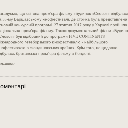
агадуємо, що світова прем'єра фільму «Будинок «Слово»» відбулас
а 33-му Варшавському кінофестивалі, де стрічка була представлена
сновній конкурсній програмі. 27 жовтня 2017 року у Харкові пройшла
аціональна прем'єра фільму. Також документальний фільм «Будино
Слово»» був відібраний до програми FIVE CONTINENTS
іжнародного ґетеборзького кінофестивалю - найбільшого
інофестивалю в скандинавських країнах. Крім того, нещодавно
ідбулась британська прем’єра фільму в Лондоні.
ержкіно
оментарі