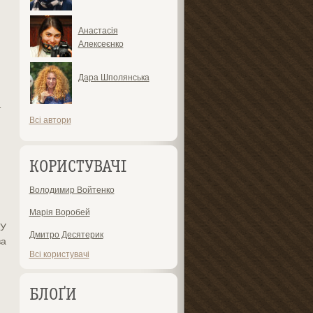
Анастасія
Алексеєнко
Дара Шполянська
т
Всі автори
КОРИСТУВАЧІ
Володимир Войтенко
Марія Воробей
РУ
Дмитро Десятерик
ва
Всі користувачі
БЛОҐИ