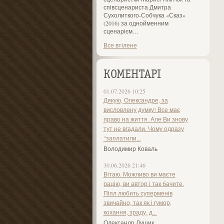
співсценариста Дмитра
Сухолиткого-Собчука «Сказ»
(2016) за однойменним
сценарієм…
Все втілене
КОМЕНТАРІ
01.07.2026 10:25
Дякую, Олександре, за
висловлену думку! Все має
право на життя. Але Ви знову
тут не вгадали. Чому одразу
"заплатили...
Володимир Коваль
30.06.2026 21:46
Вітаю. Можливо ви маєте
рацію, ви автор і так бачите.
Піпл любить суперменів
звичайно, так як і гумор,
кохання, зраду, д...
Олександр Лущик