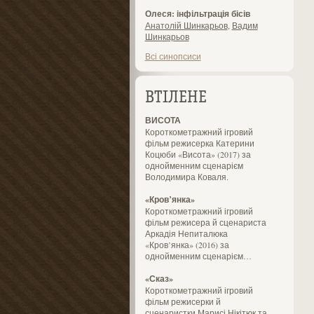
Олеся: інфільтрація бісів
Анатолій Шинкарьов
,
Вадим
Шинкарьов
Всі синопсиси
ВТІЛЕНЕ
ВИСОТА
Короткометражний ігровий
фільм режисерка Катерини
Коцюби «Висота» (2017) за
однойменним сценарієм
Володимира Коваля.
«Кров’янка»
Короткометражний ігровий
фільм режисера й сценариста
Аркадія Непиталюка
«Кров’янка» (2016) за
однойменним сценарієм…
«Сказ»
Короткометражний ігровий
фільм режисерки й
сценаристки Марисі Нікітюк та