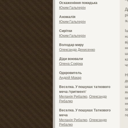
Оскаженіння покидька
Юхим Гальперін
Д
р
Аномалія
з
Юхим Гальперін
І
Сирітки
Юхим Гальперін
н
в
Володар миру
н
Олександр Денисенко
ш
Діди воювали
к
Олена Сокірка
ч
Одкровитель
Н
Андрій Макар
д
ш
Веселка. У пошуках таткового
меча /тритмент/
я
Меланія Рибалко
,
Олександр
ш
Рибалко
н
з
Веселка. У пошуках Таткового
г
меча
Меланія Рибалко
,
Олександр
Рибалко