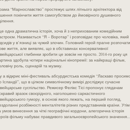
рама “Марнославство” простежує шлях літнього архітектора від
ішення покінчити життя самогубством до ймовірного душевного
цілення.
ще одна драматична історія, хоча й з неприхованим комедійним
астроєм. Називається “Я – Воротар” і розповідає про чоловіка, який
ідсидів у в’язниці за чужий злочин. Головний герой прагне розпочат
ове життя, але виявляє, що в обставинах консервативної
вейцарської глибинки зробити це зовсім не просто. 2014-го року ця
артина здобула чотири національні кінопремії: за найкращі фільм,
оловічу роль, сценарій та музику.
у а відкриє міні-фестиваль абсурдистська комедія “Ласкаво просим
о Ісландії”, що в цілком символічному вимірі досліджує сучасне
вейцарське суспільство. Режисер Фелікс Тісі пропонує глядачам
скравий зразок своєрідного, наголошено саркастичного
вейцарського гумору, в основі якого лежать, на перший погляд,
ездоланні розбіжності менталітетів різних представників країни. Утім
а умов винесення за чіткі географічні кордони, алегорична історія
ероїв фільму набуває правдивого загальноєвропейського значення..