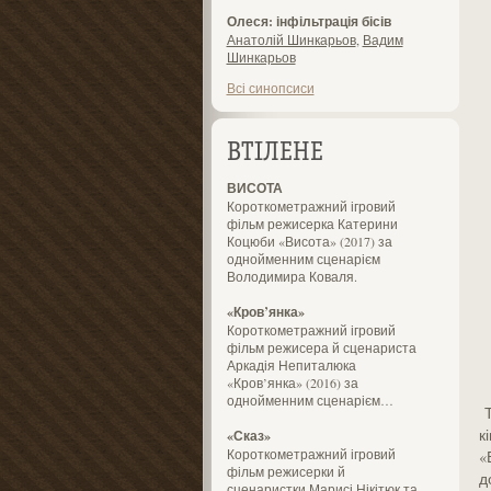
Олеся: інфільтрація бісів
Анатолій Шинкарьов
,
Вадим
Шинкарьов
Всі синопсиси
ВТІЛЕНЕ
ВИСОТА
Короткометражний ігровий
фільм режисерка Катерини
Коцюби «Висота» (2017) за
однойменним сценарієм
Володимира Коваля.
«Кров’янка»
Короткометражний ігровий
фільм режисера й сценариста
Аркадія Непиталюка
«Кров’янка» (2016) за
однойменним сценарієм…
Т
к
«Сказ»
Короткометражний ігровий
«
фільм режисерки й
д
сценаристки Марисі Нікітюк та