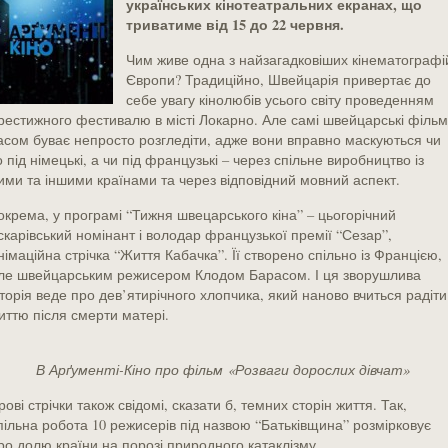
українських кінотеатральних екранах, що
триватиме від 15 до 22 червня.
Чим живе одна з найзагадковіших кінематографі
Європи? Традиційно, Швейцарія привертає до
себе увагу кінолюбів усього світу проведенням
рестижного фестивалю в місті Локарно. Але самі швейцарські філь
асом буває непросто розгледіти, адже вони вправно маскуються чи
о під німецькі, а чи під французькі – через спільне виробництво із
ими та іншими країнами та через відповідний мовний аспект.
окрема, у програмі “Тижня швецарського кіна” – цьогорічний
скарівський номінант і володар французької премії “Сезар”,
німаційна стрічка “Життя Кабачка”. Її створено спільно із Францією,
ле швейцарським режисером Клодом Барасом. І ця зворушлива
сторія веде про дев’ятирічного хлопчика, який наново вчиться радіти
иттю після смерти матері.
В Арґументі-Кіно про фільм «Розваги дорослих дівчат»
грові стрічки також свідомі, сказати б, темних сторін життя. Так,
пільна робота 10 режисерів під назвою “Батьківщина” розмірковує
ро долю країни на порозі природного катаклізму.