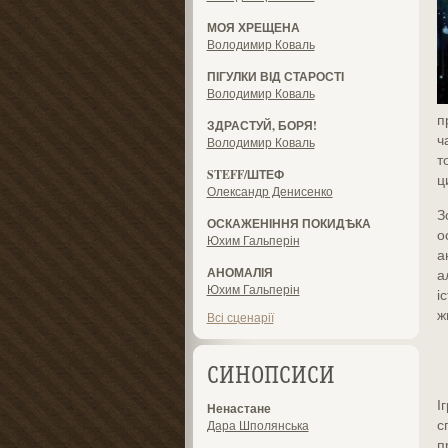
МОЯ ХРЕЩЕНА
Володимир Коваль
ПІГУЛКИ ВІД СТАРОСТІ
Володимир Коваль
п
ЗДРАСТУЙ, БОРЯ!
ч
Володимир Коваль
т
STEFF/ШТЕФ
ц
Олександр Денисенко
З
ОСКАЖЕНІННЯ ПОКИДѢКА
о
Юхим Гальперін
а
АНОМАЛІЯ
а
Юхим Гальперін
і
ж
Всі сценарії
СИНОПСИСИ
І
Ненастане
с
Дара Шполянська
п