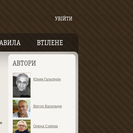
УВІЙТИ
АВИЛА
ВТІЛЕНЕ
АВТОРИ
Юхим Гальперін
Віктор Васильчук
я
Олена Сокірка