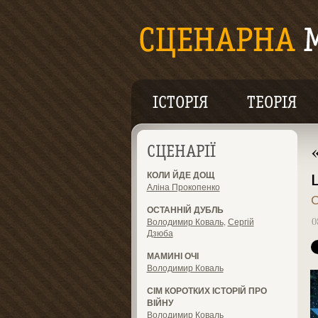
ІСТОРІЯ
ТЕОРІЯ
СЦЕНАРІЇ
КОЛИ ЙДЕ ДОЩ
Аліна Прокопенко
ОСТАННІЙ ДУБЛЬ
0
Володимир Коваль
,
Сергій
Дзюба
МАМИНІ ОЧІ
Володимир Коваль
СІМ КОРОТКИХ ІСТОРІЙ ПРО
ВІЙНУ
Володимир Коваль