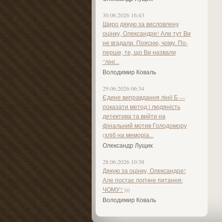
30.06.2026 16:43
Щиро дякую за висловлену
оцінку, Олександре! Але тут Ви
не вгадали. Поясню, чому. По-
перше, те, що Ви назвали
"ліні...
Володимир Коваль
29.06.2026 06:34
Єдине виправдання лінії Б —
показати метод і людяність
детектива та вийти на
фінальний мотив Голодомору
(хліб на меморіа...
Олександр Лущик
28.06.2026 10:38
Дякую за оцінку, Олександре!
Але постає логічне питання:
ЧОМУ? )))
Володимир Коваль