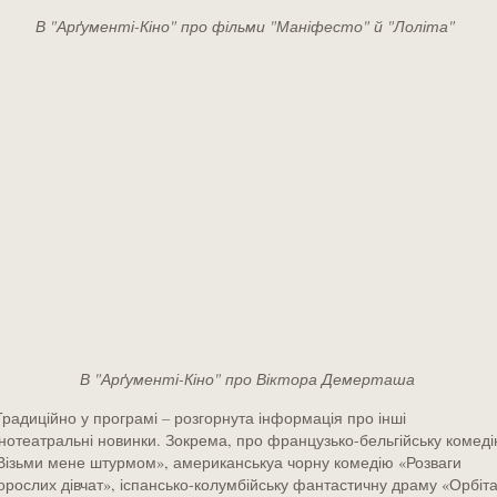
В "Арґументі-Кіно" про фільми "Маніфесто" й "Лоліта"
В "Арґументі-Кіно" про Віктора Демерташа
радиційно у програмі – розгорнута інформація про інші
інотеатральні новинки. Зокрема, про французько-бельгійську комед
Візьми мене штурмом», американськуа чорну комедію «Розваги
орослих дівчат», іспансько-колумбійську фантастичну драму «Орбіт