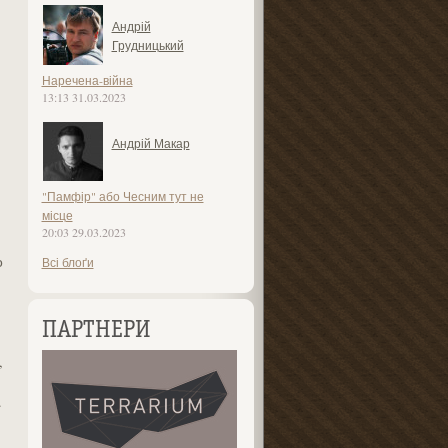
Андрій
Грудницький
Наречена-війна
13:13 31.03.2023
Андрій Макар
и
"Памфір" або Чесним тут не
місце
20:03 29.03.2023
о
Всі блоґи
ПАРТНЕРИ
,
.