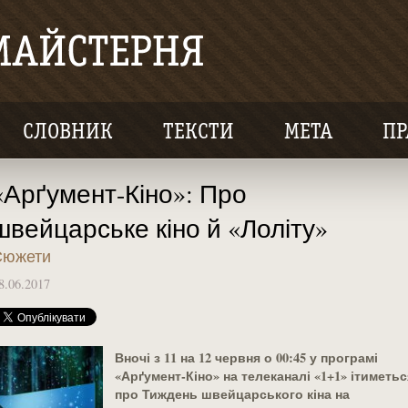
СЛОВНИК
ТЕКСТИ
МЕТА
ПР
«Арґумент-Кіно»: Про
швейцарське кіно й «Лоліту»
Сюжети
8.06.2017
Вночі з 11 на 12 червня
о 00:45
у програмі
«Арґумент-Кіно» на телеканалі «1+1»
ітиметьс
про Тиждень швейцарського кіна на