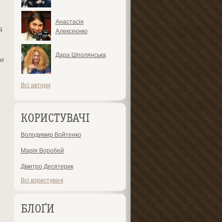
Анастасія
й
Алексеєнко
Дара Шполянська
ми
Всі автори
КОРИСТУВАЧІ
Володимир Войтенко
Марія Воробей
Дмитро Десятерик
Всі користувачі
БЛОҐИ