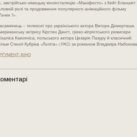
», австрійсько-німецьку кіноінсталяцію «Маніфесто» з Кейт Бланшет 
оловній ролі та продовження популярного анімаційного фільму
Тачки 3».
асамкінець – телеесеї про українського актора Віктора Демерташа,
мериканську актрису Кірстен Данст, греко-кіпріотського режисера
іхаліса Какояніса, польського актора Цезарія Пазуру й класичний
ільм Стенлі Кубріка «Лоліта» (1962) за романом Владіміра Набокова
РҐУМЕНТ-КІНО
оментарі