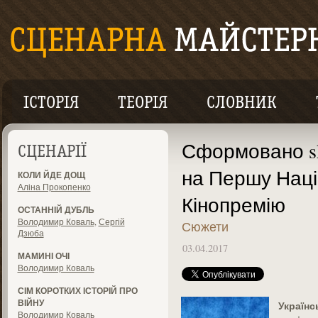
ІСТОРІЯ
ТЕОРІЯ
СЛОВНИК
Сформовано sho
СЦЕНАРІЇ
на Першу Нац
КОЛИ ЙДЕ ДОЩ
Аліна Прокопенко
Кінопремію
ОСТАННІЙ ДУБЛЬ
Володимир Коваль
,
Сергій
Сюжети
Дзюба
03.04.2017
МАМИНІ ОЧІ
Володимир Коваль
СІМ КОРОТКИХ ІСТОРІЙ ПРО
ВІЙНУ
Українс
Володимир Коваль