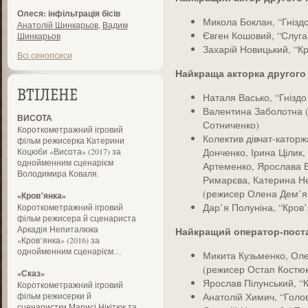
Олеся: інфільтрація бісів
Микола Боклан, “Гніздо
Анатолій Шинкарьов
,
Вадим
Євген Кошовий, “Слуга
Шинкарьов
Захарій Новицький, “К
Всі синопсиси
Найкраща акторка другого
ВТІЛЕНЕ
Наталя Васько, “Гніздо
Валентина Заболотна (
ВИСОТА
Сотниченко)
Короткометражний ігровий
Колектив дівчат-катор
фільм режисерка Катерини
Коцюби «Висота» (2017) за
Донченко, Ірина Цілик,
однойменним сценарієм
Артеменко, Ярослава 
Володимира Коваля.
Римарєва, Катерина Нє
(режисер Олена Дем’я
«Кров’янка»
Дар’я Полуніна, “Кров
Короткометражний ігровий
фільм режисера й сценариста
Аркадія Непиталюка
Найкращий оператор-пост
«Кров’янка» (2016) за
однойменним сценарієм…
Микита Кузьменко, Оле
(режисер Остап Костюк
«Сказ»
Ярослав Пілунський, “
Короткометражний ігровий
фільм режисерки й
Анатолій Химич, “Голо
сценаристки Марисі Нікітюк та