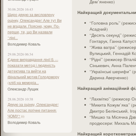
Дем’яненко)
30.06.2026 16:43
Найкращий документальни
Щиро дякую за висловлену
оцінку, Олександре! Але тут Ви
“Головна роль” (режис
не вгадали. Поясню, чому. По-
Асадчий)
перше, те, що Ви назвали
“Десять секунд” (режи
"ліні...
Гонтарук, Ганна Капуст
Володимир Коваль
“Жива ватра” (режисер
Вулицький, Геннадій К
29.06.2026 06:34
“Рідні” (режисер Вітал
Єдине виправдання лінії Б —
Сінькевич, Анна Пален
показати метод і людяність
детектива та вийти на
“Українські шерифи” (
фінальний мотив Голодомору
Дарина Аверченко)
(хліб на меморіа...
Найкращий анімаційний фі
Олександр Лущик
“Лахмітко” (режисер О
28.06.2026 10:38
Дякую за оцінку, Олександре!
“Микита Кожум’яка” (
Але постає логічне питання:
Дмитро Белінський, Іг
ЧОМУ? )))
“Мишко та Місячна Дзв
Володимир Коваль
продюсери: Михаль Мар
Найкращий короткометраж