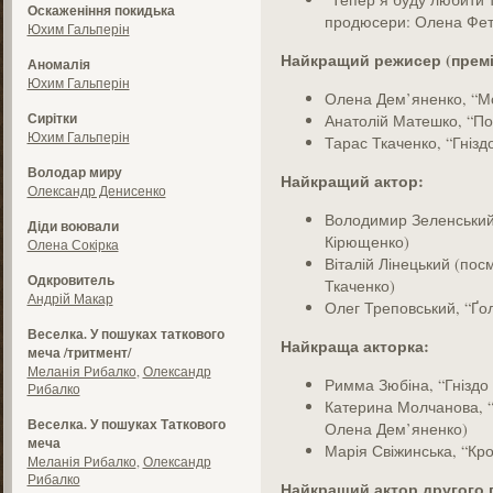
Оскаженіння покидька
продюсери: Олена Фет
Юхим Гальперін
Найкращий режисер (премія
Аномалія
Юхим Гальперін
Олена Дем’яненко, “М
Сирітки
Анатолій Матешко, “П
Юхим Гальперін
Тарас Ткаченко, “Гнізд
Володар миру
Найкращий актор:
Олександр Денисенко
Володимир Зеленський,
Діди воювали
Кірющенко)
Олена Сокірка
Віталій Лінецький (пос
Одкровитель
Ткаченко)
Андрій Макар
Олег Треповський, “Ґо
Веселка. У пошуках таткового
Найкраща акторка:
меча /тритмент/
Меланія Рибалко
,
Олександр
Римма Зюбіна, “Гніздо 
Рибалко
Катерина Молчанова, 
Веселка. У пошуках Таткового
Олена Дем’яненко)
меча
Марія Свіжинська, “Кр
Меланія Рибалко
,
Олександр
Рибалко
Найкращий актор другого 