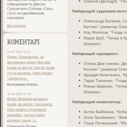
Олексій Цвєлодуб, “По
співсценариста Дмитра
Сухолиткого-Собчука «Сказ»
Найкращий художник-пост
(2016) за однойменним
сценарієм…
Олександр Батенєв, Се
Все втілене
Каплан” (режисер Оле
Ігор Філіппов, “Гніздо 
Марія Шуб, “Тепер я б
КОМЕНТАРІ
Ширман)
01.07.2026 10:25
Найкращий сценарист:
Дякую, Олександре, за
висловлену думку! Все має
Олена Дем’яненко, Дм
право на життя. Але Ви знову
Каплан” (режисер Оле
тут не вгадали. Чому одразу
Аркадій Непиталюк, “К
"заплатили...
Тарас Ткаченко, “Гнізд
Володимир Коваль
Роман Ширман, “Тепер
Ширман)
30.06.2026 21:46
Вітаю. Можливо ви маєте
Найкращий композитор:
рацію, ви автор і так бачите.
Піпл любить суперменів
Антон Байбаков, “Кобз
звичайно, так як і гумор,
Алла Загайкевич, “Жив
кохання, зраду, д...
Тімур Полянський, “Мо
Олександр Лущик