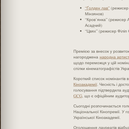
“Ґолден лав”
(режисер 
Мінзянов)
“Кров’янка” (режисер
Асадчий)
“Цвях” (режисер Філіп
Премією за внесок у розвито
нагороджена
народна артист
щодо переможця у цій номіна
спілки кінематографістів Укра
Короткий список номінантів 
Кіноакадемії
. Чесність і дос
голосування підтвердила ау
GCG
, що є офіційним аудито
Сьогодні розпочинається гол
Національної Кінопремії. У г
Української Кіноакадемії.
Оголошення лауреатів відбудет