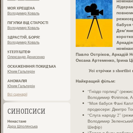
номінан
Лідерам
МОЯ ХРЕЩЕНА
повноме
Володимир Коваль
режисер
ПІГУЛКИ ВІД СТАРОСТІ
бабуся 
Володимир Коваль
Дем’яне
коротк
ЗДРАСТУЙ, БОРЯ!
Аркадія
Володимир Коваль
номінан
STEFF/ШТЕФ
Павло Остріков, Аркадій Н
Олександр Денисенко
Оксана Артеменко, Ірина 
ОСКАЖЕНІННЯ ПОКИДѢКА
Усі стрічки з shortli
Юхим Гальперін
Найкращий фільм:
АНОМАЛІЯ
Юхим Гальперін
“Гніздо горлиці” (режи
Всі сценарії
Володимир Філіппов, А
“Моя бабуся Фані Кап
продюсери: Дмитро То
СИНОПСИСИ
“Слуга народу 2” (реж
Володимир Зеленський,
Ненастане
Дара Шполянська
Шефір)
“Тепер я буду любити