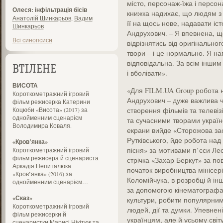
місто, персонаж-їжа і персо
Олеся: інфільтрація бісів
книжка надихає, що людям з
Анатолій Шинкарьов
,
Вадим
її на щось нове, надавати іс
Шинкарьов
Андрухович. – Я впевнена, що
Всі синопсиси
відрізнятись від оригінальног
твори – і це нормально. Я на
відповідальна. За всім іншим
ВТІЛЕНЕ
і вболівати».
ВИСОТА
«Для FILM.UA Group робота н
Короткометражний ігровий
Андрухович – дуже важлива ча
фільм режисерка Катерини
Коцюби «Висота» (2017) за
створення фільмів та телеві
однойменним сценарієм
та сучасними творами українс
Володимира Коваля.
екрани вийде «Сторожова з
Рутківського, йде робота на
«Кров’янка»
пісня» за мотивами п’єси Лес
Короткометражний ігровий
фільм режисера й сценариста
стрічка «Захар Беркут» за по
Аркадія Непиталюка
початок виробництва мінісер
«Кров’янка» (2016) за
Коломійчука, в розробці й ін
однойменним сценарієм…
за допомогою кінематографа 
«Сказ»
культури, робити популярними
Короткометражний ігровий
людей, дії та думки. Упевнені
фільм режисерки й
українцям, але й усьому світ
сценаристки Марисі Нікітюк та