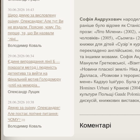
30.06.2026 16:43
Щиро дякую за висловлену
Софія Андрухович
народила
оцінку, Олександре! Але тут Ви
раніше було відоме як Станіс
не вгадали. Поясню, чому. По-
прози: «Літо Мілени» (2002), 
перше, те, що Ви назвали
чоловіків» (2005), «Сьомга» (2
"ліні...
книжки для дітей «Сузір’я курк
Володимир Коваль
перекладено англійською, по
29.06.2026 06:34
та іншими мовами. Софія Ан
Єдине виправдання лінії Б —
Мануели Ґретковської, «Візит
показати метод і людяність
«Новини пласкої землі» Ніка
детектива та вийти на
Далласа, «Розмови з терорис
фінальний мотив Голодомору
мене» Кадзуо Ішіґуро. Була 
(хліб на меморіа...
Homines Urbani у Кракові (200
Олександр Лущик
культури Польщі Gaude Polonia
дискусій, книжкових виставок,
28.06.2026 10:38
Дякую за оцінку, Олександре!
Але постає логічне питання:
ЧОМУ? )))
Коментарі
Володимир Коваль