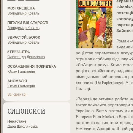
екраніз
«Фелікс
МОЯ ХРЕЩЕНА
потенц
Володимир Коваль
копроду
ПІГУЛКИ ВІД СТАРОСТІ
партнер
Володимир Коваль
Зайончк
ЗДРАСТУЙ, БОРЯ!
Роман «Ф
Володимир Коваль
виданий
STEFF/ШТЕФ
році став переможцем всеукра
Олександр Денисенко
отримав особливу відзнаку «
«ЛітАкцент року». Книга стал
ОСКАЖЕНІННЯ ПОКИДѢКА
році в австрійському видавниц
Юхим Гальперін
німецькомовний переклад ро
АНОМАЛІЯ
хлопчик» (De Papierjunge). А в
Юхим Гальперін
Польщі.
Всі сценарії
«Зараз йде активна робота на
також почалися переговори 
Україною. Вже у лютому ми 
СИНОПСИСИ
European Film Market в Берлі
Ненастане
партнерів на тих територіях,
Дара Шполянська
Німеччині, Австрії та Швейца