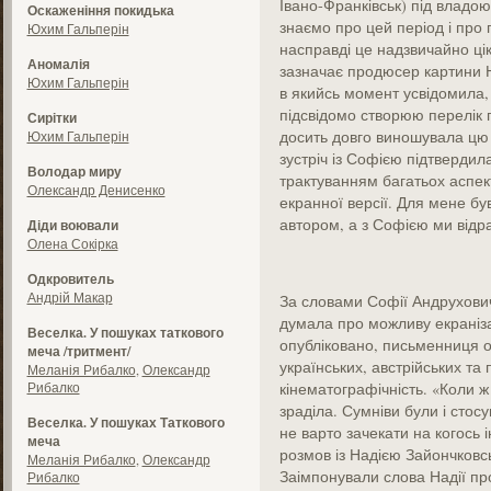
Івано-Франківськ) під владою
Оскаженіння покидька
знаємо про цей період і про 
Юхим Гальперін
насправді це надзвичайно цік
Аномалія
зазначає продюсер картини Н
Юхим Гальперін
в якийсь момент усвідомила,
підсвідомо створюю перелік п
Сирітки
досить довго виношувала цю 
Юхим Гальперін
зустріч із Софією підтвердил
Володар миру
трактуванням багатьох аспект
Олександр Денисенко
екранної версії. Для мене б
автором, а з Софією ми відр
Діди воювали
Олена Сокірка
Одкровитель
Андрій Макар
За словами Софії Андрухович
думала про можливу екраніз
Веселка. У пошуках таткового
опубліковано, письменниця о
меча /тритмент/
українських, австрійських та 
Меланія Рибалко
,
Олександр
Рибалко
кінематографічність. «Коли ж
зраділа. Сумніви були і стос
Веселка. У пошуках Таткового
не варто зачекати на когось і
меча
розмов із Надією Зайончковсь
Меланія Рибалко
,
Олександр
Заімпонували слова Надії пр
Рибалко