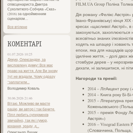
FILM.UA Group Поліна Толма
співсценариста Дмитра
Сухолиткого-Собчука «Сказ»
(2016) за однойменним
Дія роману «Фелікс Австрія» 
сценарієм…
Івано-Франківську) кінця ХІХ 
кресах «щасливої Австрії», в
Все втілене
закохуються, захоплюються 
всесвітньо знаних ілюзіоніст
КОМЕНТАРІ
ходять на шпацер і ховають т
епохи, яка для нащадків що
01.07.2026 10:25
ідилічне життя, – долі двох ж
Дякую, Олександре, за
стовбури дерев – у нерозривно
висловлену думку! Все має
дихати, ні залишитися, ні піти
право на життя. Але Ви знову
тут не вгадали. Чому одразу
Нагороди та премії:
"заплатили...
Володимир Коваль
2014 – ЛітАкцент року (
2014 – Книга року Бі-Бі
30.06.2026 21:46
2015 – Літературна пр
Вітаю. Можливо ви маєте
Коженьовського (Польщ
рацію, ви автор і так бачите.
2015 – премія Фонду Л
Піпл любить суперменів
Австрія»)
звичайно, так як і гумор,
2016 – Visegrad Eastern 
кохання, зраду, д...
(Словаччина, Польща, 
Олександр Лущик