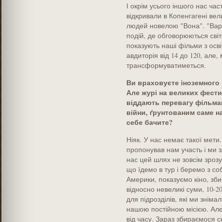
І окрім усього іншого нас час
відкривали в Копенгагені вел
людей новелою "Вона". "Вар
подій, де обговорюються світ
показують наші фільми з осв
авдиторія від 14 до 120, але,
трансформуватиметься.
Ви враховуєте іноземного 
Але журі на великих фести
віддають перевагу фільма
війни, ґрунтованим саме н
себе бачите?
Ніяк. У нас немає такої мети
пропонував нам участь і ми 
нас цей шлях не зовсім зрозу
що їдемо в тур і беремо з с
Америки, показуємо кіно, зб
відносно невеликі суми, 10-20
для підрозділів, які ми знім
нашою постійною місією. Але
від часу. Зараз збираємося с