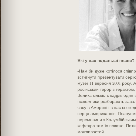
Які у вас подальші плани?
-Нам би дуже хотілося спів
встигнути презентувати сері
музеї 11 вересня 2001 року.
російський терор з терактом,
Велика кількість кадрів один 
пожежники розбирають завали
часу в Америці і в нас сьогод
серця американців. Плануємо
перемовини з Колумбійським 
кафедра там їх покаже. Поти
можливостей.