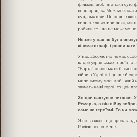
фільмів, щоб піти таки суто
воно працює. Можливо, мати
суті, аматори. Це перше кіно,
виросте за чотири роки, ми н
робили те, що не можемо не
Невже у вас не було спок
кінематографі і розвивати ї
У нас абсолютно немає особи
історії українських героїв та 
"Варта" почне мати більше зн
війни в Україні. І це ще й сп
маленькому масштабі, який м
звучать наші герої, то цей пр
Звідси наступне питання. У
Ремарка, а він війну зобра
саме на героїзмі. То чи м
Я не вважаю, що пропаганда 
Росією, як на мене.