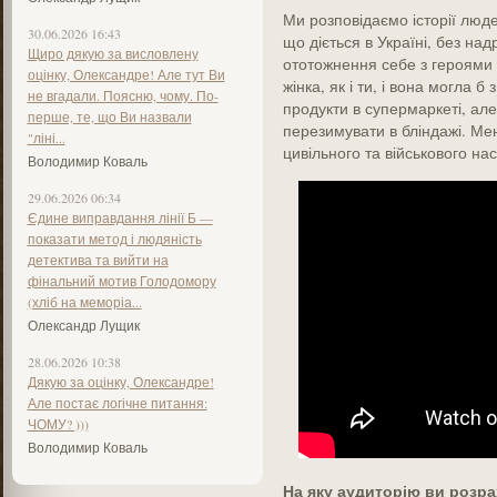
Ми розповідаємо історії люде
30.06.2026 16:43
що діється в Україні, без на
Щиро дякую за висловлену
ототожнення себе з героями 
оцінку, Олександре! Але тут Ви
жінка, як і ти, і вона могла 
не вгадали. Поясню, чому. По-
продукти в супермаркеті, але
перше, те, що Ви назвали
перезимувати в бліндажі. Ме
"ліні...
цивільного та військового на
Володимир Коваль
29.06.2026 06:34
Єдине виправдання лінії Б —
показати метод і людяність
детектива та вийти на
фінальний мотив Голодомору
(хліб на меморіа...
Олександр Лущик
28.06.2026 10:38
Дякую за оцінку, Олександре!
Але постає логічне питання:
ЧОМУ? )))
Володимир Коваль
На яку аудиторію ви розр