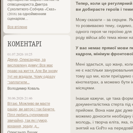
Тепер, коли це регулярний
співсценариста Дмитра
ви добираєте героїв і теми
Сухолиткого-Собчука «Сказ»
(2016) за однойменним
сценарієм…
Можу сказати – за серцем. Як
то розвиваємо тему, сидимо
Все втілене
одного героя чи героїню для 
роду військ або тема жінки н
КОМЕНТАРІ
У вас немає прямої мови п
кадром, мінімум фронтової
01.07.2026 10:25
Дякую, Олександре, за
Мені здається, що жанр, кол
висловлену думку! Все має
не є настільки занурювальни
право на життя. Але Ви знову
тому що ми, коли приїздимо в
тут не вгадали. Чому одразу
кінотеатрах, а можемо бути і
"заплатили...
місяцями.
Володимир Коваль
Інакше кажучи, це така форм
30.06.2026 21:46
Вітаю. Можливо ви маєте
документалістика стерта під н
рацію, ви автор і так бачите.
прийоми. Вона нам дає дуже 
Піпл любить суперменів
можемо доносити необхідну і
звичайно, так як і гумор,
молодь, і творча еліта, яка, 
кохання, зраду, д...
знятий на GoPro на передовій
Олександр Лущик