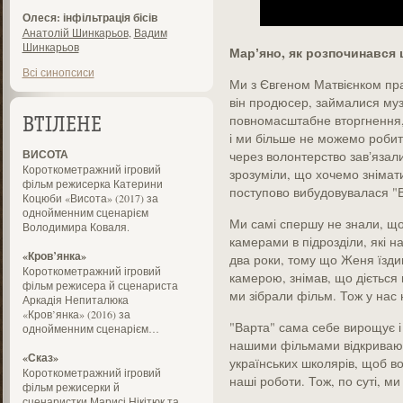
Олеся: інфільтрація бісів
Анатолій Шинкарьов
,
Вадим
Шинкарьов
Марʼяно, як розпочинався 
Всі синопсиси
Ми з Євгеном Матвієнком пр
він продюсер, займалися му
повномасштабне вторгнення, 
ВТІЛЕНЕ
і ми більше не можемо робит
ВИСОТА
через волонтерство завʼязали
Короткометражний ігровий
зрозуміли, що хочемо знімати
фільм режисерка Катерини
поступово вибудовувалася "В
Коцюби «Висота» (2017) за
однойменним сценарієм
Ми самі спершу не знали, що 
Володимира Коваля.
камерами в підрозділи, які 
«Кров’янка»
два роки, тому що Женя їздив
Короткометражний ігровий
камерою, знімав, що діється п
фільм режисера й сценариста
ми зібрали фільм. Тож у нас 
Аркадія Непиталюка
«Кров’янка» (2016) за
"Варта" сама себе вирощує і
однойменним сценарієм…
нашими фільмами відкривають
«Сказ»
українських школярів, щоб во
Короткометражний ігровий
наші роботи. Тож, по суті, ми
фільм режисерки й
сценаристки Марисі Нікітюк та