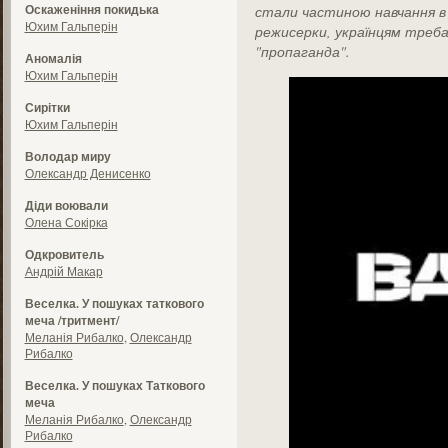
Оскаженіння покидька
стали частиною навчання в 
Юхим Гальперін
режисерки, українцям треб
"пропаганда".
Аномалія
Юхим Гальперін
Сирітки
Юхим Гальперін
Володар миру
Олександр Денисенко
Діди воювали
Олена Сокірка
Одкровитель
Андрій Макар
Веселка. У пошуках таткового
меча /тритмент/
Меланія Рибалко
,
Олександр
Рибалко
Веселка. У пошуках Таткового
меча
Меланія Рибалко
,
Олександр
Рибалко