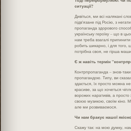
Тоді переформулюю: чи по
ситуації?
Дивіться, ми всі налякані сл
підв'язане під Росію, з нега
пропаганда здорового способ
українську героїку – що в ц
нам треба взагалі припинити
робить шикарно, і для того, 
потрібна своя, не гірша маши
Є ж навіть термін "контрп
Контрпропаганда – знов-таки
пропагандою. Типу, ви сказал
здається, їх просто можна не
красиве, за що хочеться чіпл
ворожих наративів, а просто 
своєю музикою, своїм кіно. 
але ми розвиваємося.
Чи нам бракує нашої якісн
Скажу так: на мою думку, на