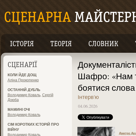
ІСТОРІЯ
ТЕОРІЯ
СЛОВНИК
Документаліст
СЦЕНАРІЇ
Шафро: «Нам 
КОЛИ ЙДЕ ДОЩ
Аліна Прокопенко
боятися слова
ОСТАННІЙ ДУБЛЬ
Володимир Коваль
,
Сергій
Інтерв'ю
Дзюба
04.06.2026
МАМИНІ ОЧІ
Володимир Коваль
СІМ КОРОТКИХ ІСТОРІЙ ПРО
ВІЙНУ
Дмитро Де
Володимир Коваль