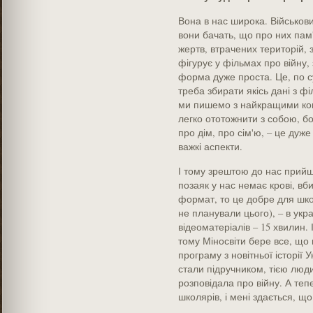
Вона в нас широка. Військови
вони бачать, що про них пам
жертв, втрачених територій, 
фігурує у фільмах про війну
форма дуже проста. Це, по сут
треба збирати якісь дані з фі
ми пишемо з найкращими ком
легко ототожнити з собою, б
про дім, про сім'ю, – це дуже
важкі аспекти.
І тому зрештою до нас прийшл
позаяк у нас немає крові, вб
формат, то це добре для школ
не планували цього), – в укр
відеоматеріалів – 15 хвилин.
тому Міносвіти бере все, що 
програму з новітньої історії У
стали підручником, тією люд
розповідала про війну. А те
школярів, і мені здається, щ