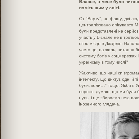
Власне, в мене було питан
помітнішим у світі.
От "Варту", по факту, дві лю
централізовано опікувався Мін
були представлені на серйоз
участь у Бієнале не в третьому
своє місце в Джардіні Наполео
часто це, на жаль, питання б
систему ботів у соцмережах і
українську в тому числі?
Жахливо, що наші співгрома
інтелекту, що диктує одні й т
були, коли…" тощо. Якби в Ук
ворогів, думаю, що ми були б
нуль, і ще збираємо нею пож
іноземного глядача.