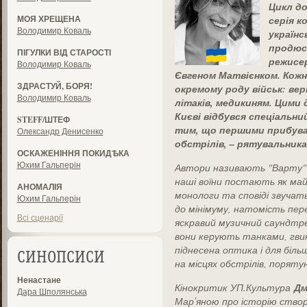
Цикл до
МОЯ ХРЕЩЕНА
серія 
Володимир Коваль
україн
продюс
ПІГУЛКИ ВІД СТАРОСТІ
режисе
Володимир Коваль
Євгеном Матвієнком. Кожн
ЗДРАСТУЙ, БОРЯ!
окремому роду військ: ве
Володимир Коваль
літаків, медикиням. Цими 
Києві відбувся спеціальни
STEFF/ШТЕФ
тим, що першими прибуває 
Олександр Денисенко
обстрілів, – рятувальник
ОСКАЖЕНІННЯ ПОКИДѢКА
Юхим Гальперін
Автори називають "Варту" н
наші воїни постають як майж
АНОМАЛІЯ
монологи та сповіді звучат
Юхим Гальперін
до мінімуму, натомість пер
Всі сценарії
яскравий музичний саундтрек
вони керують танками, гви
піднесена оптика і для біл
СИНОПСИСИ
на місцях обстрілів, порят
Ненастане
Дм
Кінокритик УП.Культура
Дара Шполянська
Марʼяною про історію створ