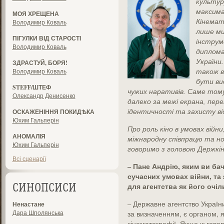
культур
максима
МОЯ ХРЕЩЕНА
Кінемат
Володимир Коваль
лише ми
ПІГУЛКИ ВІД СТАРОСТІ
інструм
Володимир Коваль
диплома
України.
ЗДРАСТУЙ, БОРЯ!
також в
Володимир Коваль
бути ви
STEFF/ШТЕФ
чужих наративів. Саме тому 
Олександр Денисенко
далеко за межі екрана, пер
ідентичності та захисту ві
ОСКАЖЕНІННЯ ПОКИДѢКА
Юхим Гальперін
Про роль кіно в умовах війн
АНОМАЛІЯ
міжнародну співпрацю та но
Юхим Гальперін
говоримо з головою Держкін
Всі сценарії
– Пане Андрію, яким ви ба
сучасних умовах війни, та 
для агентства як його очіл
СИНОПСИСИ
– Державне агентство України
Ненастане
Дара Шполянська
за визначенням, є органом, я
кінематографії. Якщо ж говор