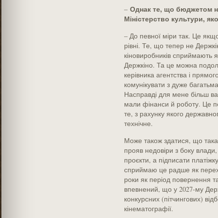
Однак те, що бюджетом 
–
Міністерство культури, як
– До певної міри так. Це як
рівні. Те, що тепер не Держк
кіновиробників сприймають як
Держкіно. Та це можна подола
керівника агентства і прямог
комунікувати з дуже багатьма
Насправді для мене більш важ
мали фінанси й роботу. Це по
те, з рахунку якого державно
технічне.
Може також здатися, що така
прояв недовіри з боку влади
проєкти, а підписати платіжк
сприймаю це радше як перехі
роки як період повернення та
впевнений, що у 2027-му Де
конкурсних (пітчингових) від
кінематографії.