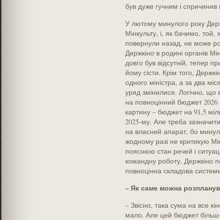
був дуже гучним і спричинив 
У лютому минулого року Дер
Мінкульту, і, як бачимо, той,
повернули назад, не може р
Держкіно в родині органів Мін
довго був відсутній, тепер пр
йому сісти. Крім того, Держк
одного міністра, а за два міс
уряд змінилися. Логічно, що 
на повноцінний бюджет 2026 
картину – бюджет на 91,5 міл
2025-му. Але треба зазначи
на власний апарат, бо минуло
жодному разі не критикую Мін
пояснюю стан речей і ситуац
командну роботу, Держкіно п
повноцінна складова системи
– Як саме можна розпланув
– Звісно, така сума на все к
мало. Але цей бюджет більш