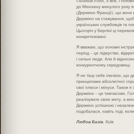
Ukrainian Films, є все, і голо
до Мюнхену минулого року я 
(Держкіно Франції), що вони в
Держкіно на стажування, що
українських службовців та по
Цьогоріч у Берліні ці перемо
конкретизовані.
Я вважаю, що основні інстру
період – це лідерство, відкри
і сильні люди. Але й відноси
конкурентному середовищі.
Я не тішу себе ілюзією, що 
принципами абсолютної справ
свої плюси і мінуси. Також 
Держкіно – це тимчасово. Го
реалізувати свою мету, а вон
Держкіно успішною і незалеж
подобалася, навіть тоді, кол
Любов Базів.
Київ