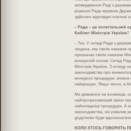
затвердження Раді з державно
рішення Ради керівник Держк
здійснює відповідні платежі 
– Рада – це колегіальний о
Кабінет Міністрів України?
– Так. У складі Ради з держа
людина, яку своїм наказом п
призначає своїм наказом Міні
конкурсній основі. Склад Ра
Міністрів України. З огляду н
законодавства про кінематог
конкурсні процедури, можна с
найкращих. Якщо чесно, в бі
Ми дивимося на іноземців, н
найпрогресивніший закон про
найскладніші процедури. А за
законодавства, які ухвалив 
додатково буде вдосконален
КОЛИ ХТОСЬ ГОВОРИТЬ ПР