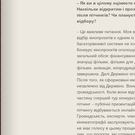
– Як ви в цілому оцінюєте 
Наскільки відкритим і про
після пітчингів? Чи планує
відбору?
– Це важливе питання. Моя ві
відбір кінопроєктів є одним і
багаторівневої системи не іс
Конкурс кінопроєктів оголошу
загальний обсяг фінансуван
значущі фільми, фільми для д
фільми, анімація, копродукц
завершена. Далі Держкіно ого
Після того, як сформовані ек
незалежно від Держкіно. Вони
громадськості. Коли вони ві
частину (перший тур конкурсн
пітчинг – публічні презентацій
пітчингу відбуваються онлайн
Громадськість, експерти, чл
кінематографії заслуховують 
не має голосу в цьому процес
тим, що проєкти, які отримал