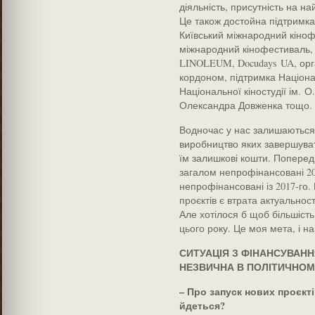
діяльність, присутність на н
Це також достойна підтримка 
Київський міжнародний кіно
міжнародний кінофестиваль, 
LINOLEUM, Docudays UA, орган
кордоном, підтримка Націонал
Національної кіностудії ім. 
Олександра Довженка тощо.
Водночас у нас залишаються 
виробництво яких завершуват
їм залишкові кошти. Поперед
загалом непрофінансовані 202
непрофінансовані із 2017-го.
проєктів є втрата актуальнос
Але хотілося б щоб більшість
цього року. Це моя мета, і 
СИТУАЦІЯ З ФІНАНСУВАНН
НЕЗВИЧНА В ПОЛІТИЧНОМ
– Про запуск нових проєкт
йдеться?