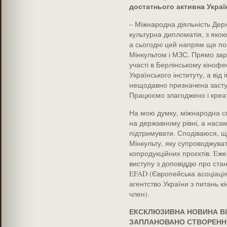
достатнього активна Украї
– Міжнародна діяльність Держ
культурна дипломатія, з якою
а сьогодні цей напрям ще пож
Мінкультом і МЗС. Прямо зар
участі в Берлінському кінофес
Українського інституту, а від
нещодавно призначена засту
Працюємо злагоджено і креа
На мою думку, міжнародна сп
на державному рівні, а насамп
підтримувати. Сподіваюся, щ
Мінкульту, яку супроводжува
копродукційних проєктів. Eже 
виступу з доповіддю про стан 
EFAD (Європейська асоціація
агентство України з питань 
член).
ЕКСКЛЮЗИВНА НОВИНА ВІ
ЗАПЛАНОВАНО СТВОРЕНН