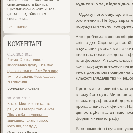
аудиторію та, відповідно,
співсценариста Дмитра
Сухолиткого-Собчука «Сказ»
(2016) за однойменним
– Одразу наголошу, що в нас
сценарієм…
охопленням. Не буду зараз н
порушувати чесної конкуренці
Все втілене
Але проблема касових зборів 
світі, а для Європи це пості
КОМЕНТАРІ
в сучасних умовах ми не бач
що в нас немає зведеної інфо
01.07.2026 10:25
Дякую, Олександре, за
платформах. А також кількість
висловлену думку! Все має
хоч і порушують економічні і
право на життя. Але Ви знову
теж є джерелом поширення ф
тут не вгадали. Чому одразу
кількості глядачів тієї чи іншо
"заплатили...
Проте ми не повинні ставитис
Володимир Коваль
в тому його суть. Ми не авт
30.06.2026 21:46
кінематограф як засіб держав
Вітаю. Можливо ви маєте
пропагандистські фільми. На
рацію, ви автор і так бачите.
цінності. Для нас цінніше че
Піпл любить суперменів
форми кінематографу.
звичайно, так як і гумор,
кохання, зраду, д...
Радянське кіно і сучасне україн
Олександр Лущик