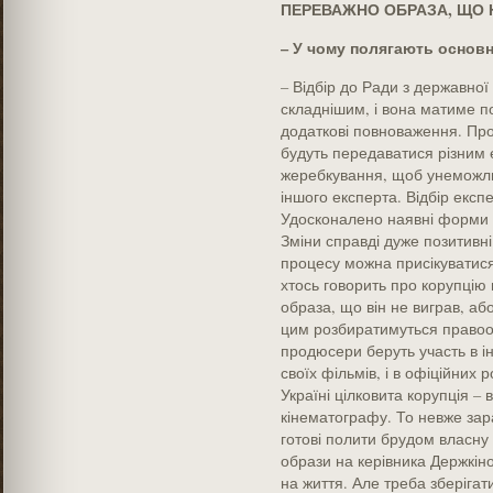
ПЕРЕВАЖНО ОБРАЗА, ЩО 
– У чому полягають основн
– Відбір до Ради з державної
складнішим, і вона матиме по
додаткові повноваження. Про
будуть передаватися різним
жеребкування, щоб унеможли
іншого експерта. Відбір експ
Удосконалено наявні форми 
Зміни справді дуже позитивні
процесу можна присікуватися.
хтось говорить про корупцію 
образа, що він не виграв, аб
цим розбиратимуться правоохо
продюсери беруть участь в і
своїх фільмів, і в офіційних
Україні цілковита корупція –
кінематографу. То невже зар
готові полити брудом власну
образи на керівника Держкіно
на життя. Але треба зберігат