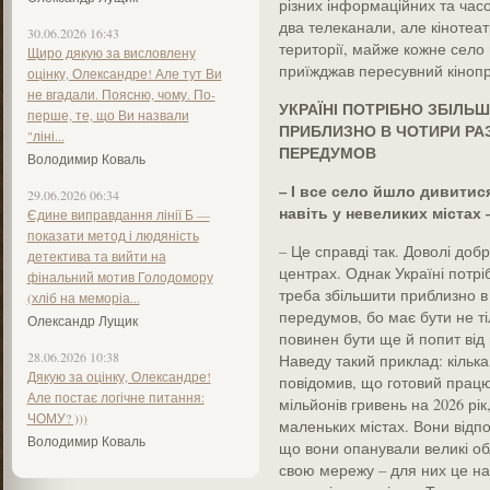
різних інформаційних та час
два телеканали, але кіноте
30.06.2026 16:43
території, майже кожне село 
Щиро дякую за висловлену
приїжджав пересувний кінопр
оцінку, Олександре! Але тут Ви
не вгадали. Поясню, чому. По-
УКРАЇНІ ПОТРІБНО ЗБІЛЬШ
перше, те, що Ви назвали
ПРИБЛИЗНО В ЧОТИРИ РА
"ліні...
ПЕРЕДУМОВ
Володимир Коваль
– І все село йшло дивитися
29.06.2026 06:34
навіть у невеликих містах 
Єдине виправдання лінії Б —
показати метод і людяність
– Це справді так. Доволі доб
детектива та вийти на
центрах. Однак Україні потрібн
фінальний мотив Голодомору
треба збільшити приблизно в
(хліб на меморіа...
передумов, бо має бути не ті
Олександр Лущик
повинен бути ще й попит від г
28.06.2026 10:38
Наведу такий приклад: кілька 
Дякую за оцінку, Олександре!
повідомив, що готовий працю
Але постає логічне питання:
мільйонів гривень на 2026 рі
ЧОМУ? )))
маленьких містах. Вони відпо
Володимир Коваль
що вони опанували великі об
свою мережу – для них це на