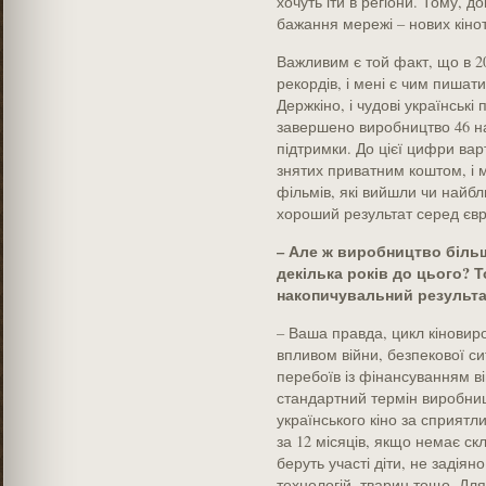
хочуть іти в регіони. Тому, 
бажання мережі – нових кінот
Важливим є той факт, що в 20
рекордів, і мені є чим пишат
Держкіно, і чудові українськ
завершено виробництво 46 на
підтримки. До цієї цифри вар
знятих приватним коштом, і
фільмів, які вийшли чи найб
хороший результат серед єв
– Але ж виробництво більш
декілька років до цього? 
накопичувальний результа
– Ваша правда, цикл кіновиро
впливом війни, безпекової сит
перебоїв із фінансуванням в
стандартний термін виробни
українського кіно за сприятли
за 12 місяців, якщо немає ск
беруть участі діти, не задія
технологій, тварин тощо. Для