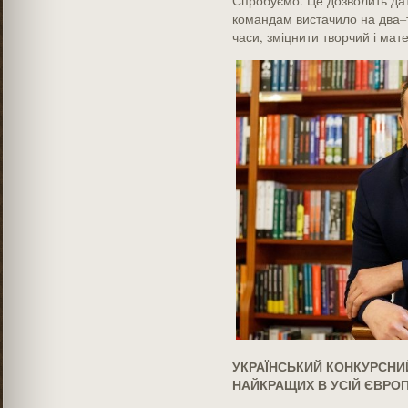
Спробуємо. Це дозволить дат
командам вистачило на два–т
часи, зміцнити творчий і мате
УКРАЇНСЬКИЙ КОНКУРСНИЙ
НАЙКРАЩИХ В УСІЙ ЄВРОП