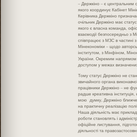
– Держкіно – є центральним о
якого координує Кабінет Мініс
Керівника Держкіно признача
очільник Держкіно має статус 
якого є власна команда, офіс
взаємодії безпосередньо з Мі
співпрацює з МЗС в частині з
Мінекономіки – щодо авторськ
інститутом, з Мінфіном, Міно
України. Окремим напрямом 
доступом у межах визначени
Тому статус Держкіно не стан
звичайного органа виконавчо
працівники Держкіно – не фу
радше креативна інституція
мою думку, Держкіно ближче 
на практичну реалізацію полі
Наша діяльність має приклад
роботи становлять і адмініст
офіційне листування, підгото
діяльності та правозастосовні