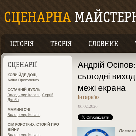
ІСТОРІЯ
ТЕОРІЯ
СЛОВНИК
Андрій Осіпов:
СЦЕНАРІЇ
сьогодні виход
КОЛИ ЙДЕ ДОЩ
Аліна Прокопенко
межі екрана
ОСТАННІЙ ДУБЛЬ
Володимир Коваль
,
Сергій
Інтерв'ю
Дзюба
06.02.2026
МАМИНІ ОЧІ
Володимир Коваль
СІМ КОРОТКИХ ІСТОРІЙ ПРО
ВІЙНУ
Повнома
Володимир Коваль