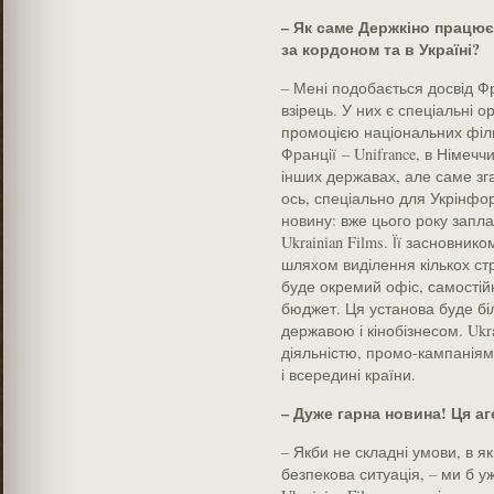
– Як саме Держкіно працює
за кордоном та в Україні?
– Мені подобається досвід Фра
взірець. У них є спеціальні о
промоцією національних фільм
Франції – Unifrance, в Німеччи
інших державах, але саме зга
ось, спеціально для Укрінфо
новину: вже цього року запл
Ukrainian Films. Її засновник
шляхом виділення кількох стру
буде окремий офіс, самостій
бюджет. Ця установа буде бі
державою і кінобізнесом. Uk
діяльністю, промо-кампаніями
і всередині країни.
– Дуже гарна новина! Ця а
– Якби не складні умови, в я
безпекова ситуація, – ми б у