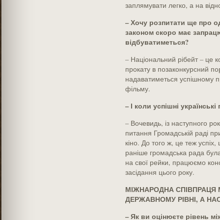
заплямувати легко, а на відн
– Хочу розпитати ще про о
законом скоро має запрацю
відбуватиметься?
– Національний рібейт – це к
прокату в позаконкурсний по
надаватиметься успішному п
фільму.
– І коли успішні українські
– Вочевидь, із наступного ро
питання Громадській раді пр
кіно. До того ж, це теж успіх
раніше громадська рада була
на свої рейки, працюємо кон
засідання цього року.
МІЖНАРОДНА СПІВПРАЦЯ М
ДЕРЖАВНОМУ РІВНІ, А НА
– Як ви оцінюєте рівень мі