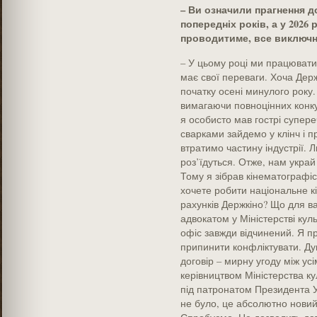
– Ви означили прагнення д
попередніх років, а у 2026
проводитиме, все виключн
– У цьому році ми працюватим
має свої переваги. Хоча Дер
початку осені минулого року.
вимагаючи повноцінних конку
я особисто мав гострі супере
сварками зайдемо у клінч і п
втратимо частину індустрії.
роз’їдуться. Отже, нам украй 
Тому я зібрав кінематографіст
хочете робити національне к
рахунків Держкіно? Що для в
адвокатом у Міністерстві кул
офіс завжди відчинений. Я пр
припинити конфліктувати. Ду
договір – мирну угоду між ус
керівництвом Міністерства ку
під патронатом Президента У
не було, це абсолютно новий