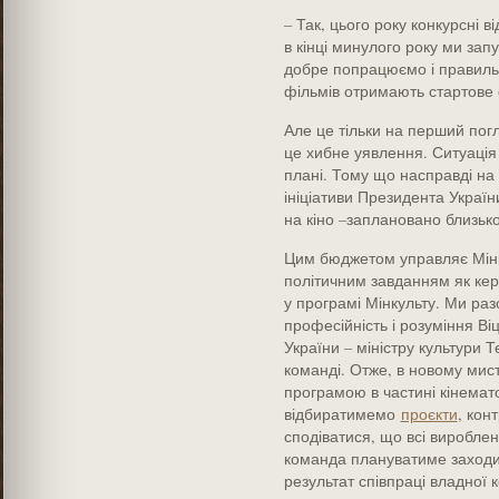
– Так, цього року конкурсні 
в кінці минулого року ми зап
добре попрацюємо і правильн
фільмів отримають стартове 
Але це тільки на перший пог
це хибне уявлення. Ситуація
плані. Тому що насправді на у
ініціативи Президента Україн
на кіно –заплановано близьк
Цим бюджетом управляє Мініс
політичним завданням як кер
у програмі Мінкульту. Ми раз
професійність і розуміння Ві
України – міністру культури Т
команді. Отже, в новому мис
програмою в частині кінемато
відбиратимемо
проєкти
, кон
сподіватися, що всі виробле
команда плануватиме заходи 
результат співпраці владної 