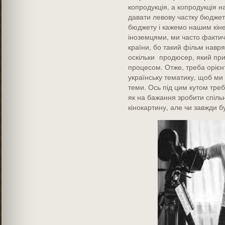
копродукція, а копродукція н
давати левову частку бюджету
бюджету і кажемо нашим кінем
іноземцями, ми часто фактич
країни, бо такий фільм навря
оскільки продюсер, який пр
процесом. Отже, треба орієн
українську тематику, щоб ми
теми. Ось під цим кутом треб
як на бажання зробити спіль
кінокартину, але чи завжди б