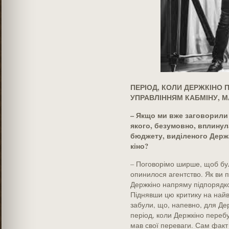
ПЕРІОД, КОЛИ ДЕРЖКІНО 
УПРАВЛІННЯМ КАБМІНУ, М
– Якщо ми вже заговорили
якого, безумовно, вплинул
бюджету, виділеного Держа
кіно?
– Поговорімо ширше, щоб було
опинилося агентство. Як ви п
Держкіно напряму підпорядко
Піднявши цю критику на найв
забули, що, напевно, для Дер
період, коли Держкіно переб
мав свої переваги. Сам факт