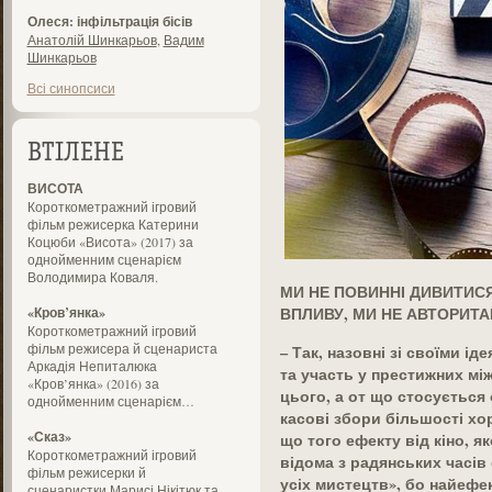
Олеся: інфільтрація бісів
Анатолій Шинкарьов
,
Вадим
Шинкарьов
Всі синопсиси
ВТІЛЕНЕ
ВИСОТА
Короткометражний ігровий
фільм режисерка Катерини
Коцюби «Висота» (2017) за
однойменним сценарієм
Володимира Коваля.
МИ НЕ ПОВИННІ ДИВИТИСЯ
ВПЛИВУ, МИ НЕ АВТОРИТ
«Кров’янка»
Короткометражний ігровий
фільм режисера й сценариста
– Так, назовні зі своїми і
Аркадія Непиталюка
та участь у престижних м
«Кров’янка» (2016) за
цього, а от що стосується 
однойменним сценарієм…
касові збори більшості хо
«Сказ»
що того ефекту від кіно, як
Короткометражний ігровий
відома з радянських часів
фільм режисерки й
усіх мистецтв», бо найеф
сценаристки Марисі Нікітюк та