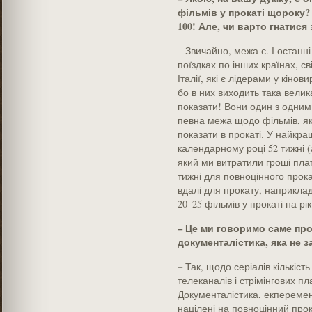
фільмів у прокаті щороку? 
100! Але, чи варто гнатися
– Звичайно, межа є. І останні 
поїздках по інших країнах, св
Італії, які є лідерами у кіно
бо в них виходить така велик
показати! Вони один з одним з
певна межа щодо фільмів, я
показати в прокаті. У найкра
календарному році 52 тижні 
який ми витратили гроші плат
тижні для повноцінного прокат
вдалі для прокату, наприклад,
20–25 фільмів у прокаті на р
– Це ми говоримо саме про 
документалістика, яка не 
– Так, щодо серіалів кількіс
телеканалів і стрімінгових п
Документалістика, екперемент
націлені на повноцінний прок