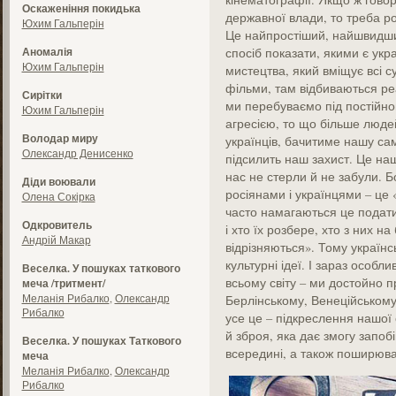
Оскаженіння покидька
державної влади, то треба ро
Юхим Гальперін
Це найпростіший, найшвидши
Аномалія
спосіб показати, якими є укра
Юхим Гальперін
мистецтва, який вміщує всі су
фільми, там відбиваються реа
Сирітки
ми перебуваємо під постійн
Юхим Гальперін
агресією, то що більше людей 
Володар миру
українців, бачитиме нашу сам
Олександр Денисенко
підсилить наш захист. Це наш
нас не стерли й не забули. Б
Діди воювали
росіянами і українцями – це 
Олена Сокірка
часто намагаються це подати)
Одкровитель
і хто їх розбере, хто з них н
Андрій Макар
відрізняються». Тому українс
культурні ідеї. І зараз особ
Веселка. У пошуках таткового
всьому світу – ми достойно 
меча /тритмент/
Меланія Рибалко
,
Олександр
Берлінському, Венеційському
Рибалко
усе це – підкреслення нашої 
й зброя, яка дає змогу запоб
Веселка. У пошуках Таткового
всередині, а також поширюват
меча
Меланія Рибалко
,
Олександр
Рибалко