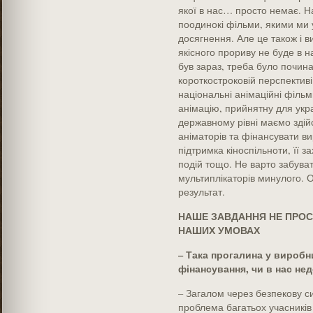
якої в нас… просто немає. На
поодинокі фільми, якими ми 
досягнення. Але це також і в
якісного прориву не буде в на
був зараз, треба було почина
короткостроковій перспективі
національні анімаційні фільм
анімацію, прийнятну для укра
державному рівні маємо здій
аніматорів та фінансувати 
підтримка кіноспільноти, її 
подій тощо. Не варто забува
мультиплікаторів минулого. 
результат.
НАШЕ ЗАВДАННЯ НЕ ПРОС
НАШИХ УМОВАХ
– Така прогалина у виробни
фінансування, чи в нас не
– Загалом через безпекову с
проблема багатьох учасників