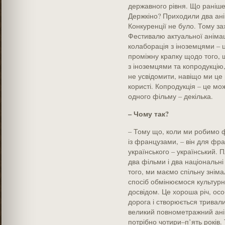
державного рівня. Що раніше
Держкіно? Приходили два анім
Конкуренції не було. Тому за
Фестивалю актуальної аніма
колаборація з іноземцями – ц
проміжну крапку щодо того, 
з іноземцями та копродукцію,
не усвідомити, навіщо ми це 
користі. Копродукція – це мо
одного фільму – декілька.
– Чому так?
– Тому що, коли ми робимо ф
із французами, – він для фр
українського – український. 
два фільми і два національн
того, ми маємо спільну зніма
спосіб обмінюємося культур
досвідом. Це хороша річ, особ
дорога і створюється тривал
великий повнометражний ані
потрібно чотири–п’ять років