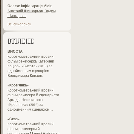
Олеся: інфільтрація бісів
Анатолій Шинкарьов
,
Вадим
Шинкарьов
Всі синопсиси
ВТІЛЕНЕ
ВИСОТА
Короткометражний ігровий
фільм режисерка Катерини
Коцюби «Висота» (2017) за
однойменним сценарієм
Володимира Коваля.
«Кров’янка»
Короткометражний ігровий
фільм режисера й сценариста
Аркадія Непиталюка
«Кров’янка» (2016) за
однойменним сценарієм…
«Сказ»
Короткометражний ігровий
фільм режисерки й
сценаристки Марисі Нікітюк та