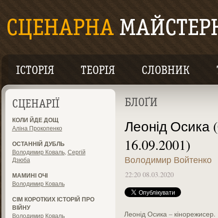
ІСТОРІЯ
ТЕОРІЯ
СЛОВНИК
БЛОҐИ
СЦЕНАРІЇ
КОЛИ ЙДЕ ДОЩ
Леонід Осика (
Аліна Прокопенко
16.09.2001)
ОСТАННІЙ ДУБЛЬ
Володимир Коваль
,
Сергій
Володимир Войтенко
Дзюба
22:20 08.03.2020
МАМИНІ ОЧІ
Володимир Коваль
СІМ КОРОТКИХ ІСТОРІЙ ПРО
ВІЙНУ
Леонід Осика – кінорежисер.
Володимир Коваль