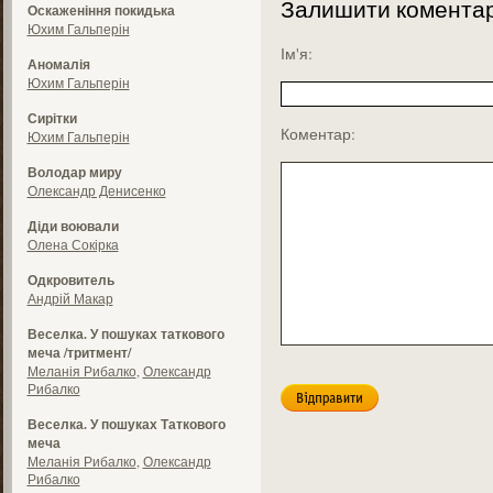
Залишити комента
Оскаженіння покидька
Юхим Гальперін
Ім'я:
Аномалія
Юхим Гальперін
Сирітки
Коментар:
Юхим Гальперін
Володар миру
Олександр Денисенко
Діди воювали
Олена Сокірка
Одкровитель
Андрій Макар
Веселка. У пошуках таткового
меча /тритмент/
Меланія Рибалко
,
Олександр
Рибалко
Веселка. У пошуках Таткового
меча
Меланія Рибалко
,
Олександр
Рибалко