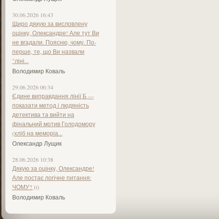
30.06.2026 16:43
Щиро дякую за висловлену
оцінку, Олександре! Але тут Ви
не вгадали. Поясню, чому. По-
перше, те, що Ви назвали
"ліні...
Володимир Коваль
29.06.2026 06:34
Єдине виправдання лінії Б —
показати метод і людяність
детектива та вийти на
фінальний мотив Голодомору
(хліб на меморіа...
Олександр Лущик
28.06.2026 10:38
Дякую за оцінку, Олександре!
Але постає логічне питання:
ЧОМУ? )))
Володимир Коваль