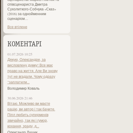
співсценариста Дмитра
Сухолиткого-Собчука «Сказ»
(2016) за однойменним
сценарієм…
Все втілене
КОМЕНТАРІ
01.07.2026 10:25
Дякую, Олександре, за
висловлену думку! Все має
право на життя. Але Ви знову
тут не вгадали. Чому одразу
"заплатили...
Володимир Коваль
30.06.2026 21:46
Вітаю. Можливо ви маєте
рацію, ви автор і так бачите.
Піпл любить суперменів
звичайно, так як і гумор,
кохання, зраду, д...
Олександр Лущик