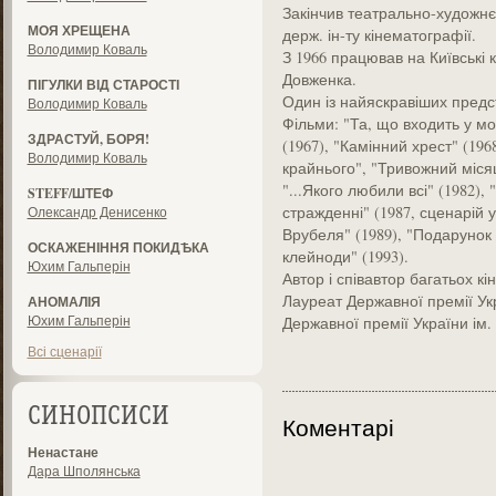
Закінчив театрально-художнє
МОЯ ХРЕЩЕНА
держ. ін-ту кінематографії.
Володимир Коваль
З 1966 працював на Київські к
Довженка.
ПІГУЛКИ ВІД СТАРОСТІ
Один із найяскравіших предс
Володимир Коваль
Фільми: "Та, що входить у мо
ЗДРАСТУЙ, БОРЯ!
(1967), "Камінний хрест" (1968
Володимир Коваль
крайнього", "Тривожний місяц
"...Якого любили всі" (1982), 
STEFF/ШТЕФ
стражденні" (1987, сценарій 
Олександр Денисенко
Врубеля" (1989), "Подарунок 
ОСКАЖЕНІННЯ ПОКИДѢКА
клейноди" (1993).
Юхим Гальперін
Автор і співавтор багатьох кі
Лауреат Державної премії Укр
АНОМАЛІЯ
Юхим Гальперін
Державної премії України ім.
Всі сценарії
СИНОПСИСИ
Коментарі
Ненастане
Дара Шполянська