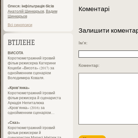
Олеся: інфільтрація бісів
Коментарі
Анатолій Шинкарьов
,
Вадим
Шинкарьов
Всі синопсиси
Залишити комента
ВТІЛЕНЕ
Ім'я:
ВИСОТА
Короткометражний ігровий
фільм режисерка Катерини
Коментар:
Коцюби «Висота» (2017) за
однойменним сценарієм
Володимира Коваля.
«Кров’янка»
Короткометражний ігровий
фільм режисера й сценариста
Аркадія Непиталюка
«Кров’янка» (2016) за
однойменним сценарієм…
«Сказ»
Короткометражний ігровий
фільм режисерки й
сценаристки Марисі Нікітюк та