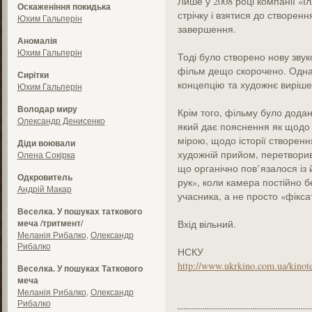
Лише у 2008 році компанії «
Оскаженіння покидька
стрічку і взятися до створенн
Юхим Гальперін
завершення.
Аномалія
Юхим Гальперін
Тоді було створено нову звуко
фільм дещо скорочено. Одна
Сирітки
концепцію та художнє виріше
Юхим Гальперін
Володар миру
Крім того, фільму було дода
Олександр Денисенко
який дає пояснення як щодо і
мірою, щодо історії створенн
Діди воювали
художній прийом, перетворив 
Олена Сокірка
що органічно пов’язалося із 
Одкровитель
рук», коли камера постійно б
Андрій Макар
учасника, а не просто «фікса
Веселка. У пошуках таткового
меча /тритмент/
Вхід вільний.
Меланія Рибалко
,
Олександр
Рибалко
НСКУ
http://www.ukrkino.com.ua/kinot
Веселка. У пошуках Таткового
меча
Меланія Рибалко
,
Олександр
Рибалко