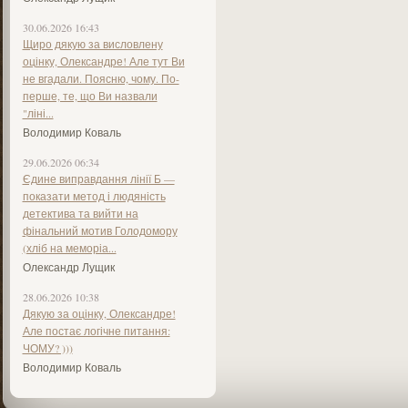
30.06.2026 16:43
Щиро дякую за висловлену
оцінку, Олександре! Але тут Ви
не вгадали. Поясню, чому. По-
перше, те, що Ви назвали
"ліні...
Володимир Коваль
29.06.2026 06:34
Єдине виправдання лінії Б —
показати метод і людяність
детектива та вийти на
фінальний мотив Голодомору
(хліб на меморіа...
Олександр Лущик
28.06.2026 10:38
Дякую за оцінку, Олександре!
Але постає логічне питання:
ЧОМУ? )))
Володимир Коваль