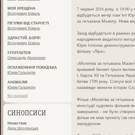
МОЯ ХРЕЩЕНА
7 червня 2016 року, о 19:00 у
Володимир Коваль
відбудеться вечір пам’яті Юр
за гетьмана Мазепу. Нова вер
ПІГУЛКИ ВІД СТАРОСТІ
Володимир Коваль
Захід відбудеться в рамках р
ЗДРАСТУЙ, БОРЯ!
народження видатного митця.
Володимир Коваль
Юрія Іллєнка демонстрували у
фільму «Ліра».
STEFF/ШТЕФ
Олександр Денисенко
«Молитва за гетьмана Мазепу
ОСКАЖЕНІННЯ ПОКИДѢКА
кривавий бенкет трьох велик
Юхим Гальперін
І, Карла ХІІ та Гетьмана Укр
битви 1709 року. Сліпучі віз
АНОМАЛІЯ
назавжди змінили історію Схі
Юхим Гальперін
Всі сценарії
Фільм «Молитва за гетьмана
кіностудії художніх фільмів ім
завершено – не було створено
СИНОПСИСИ
фільм не мав прокату (за нез
Ненастане
закордоном.
Дара Шполянська