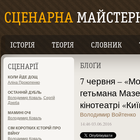
ІСТОРІЯ
ТЕОРІЯ
СЛОВНИК
БЛОҐИ
СЦЕНАРІЇ
КОЛИ ЙДЕ ДОЩ
7 червня – «М
Аліна Прокопенко
гетьмана Мазе
ОСТАННІЙ ДУБЛЬ
Володимир Коваль
,
Сергій
кінотеатрі «Ки
Дзюба
МАМИНІ ОЧІ
Володимир Войтенко
Володимир Коваль
14:46 03.06.2016
СІМ КОРОТКИХ ІСТОРІЙ ПРО
ВІЙНУ
Володимир Коваль