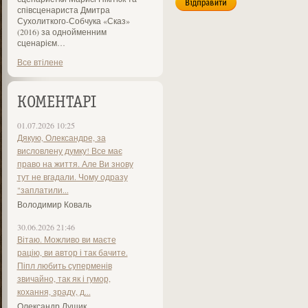
співсценариста Дмитра
Сухолиткого-Собчука «Сказ»
(2016) за однойменним
сценарієм…
Все втілене
КОМЕНТАРІ
01.07.2026 10:25
Дякую, Олександре, за
висловлену думку! Все має
право на життя. Але Ви знову
тут не вгадали. Чому одразу
"заплатили...
Володимир Коваль
30.06.2026 21:46
Вітаю. Можливо ви маєте
рацію, ви автор і так бачите.
Піпл любить суперменів
звичайно, так як і гумор,
кохання, зраду, д...
Олександр Лущик