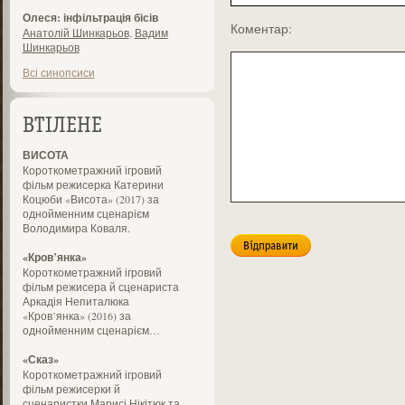
Олеся: інфільтрація бісів
Коментар:
Анатолій Шинкарьов
,
Вадим
Шинкарьов
Всі синопсиси
ВТІЛЕНЕ
ВИСОТА
Короткометражний ігровий
фільм режисерка Катерини
Коцюби «Висота» (2017) за
однойменним сценарієм
Володимира Коваля.
«Кров’янка»
Короткометражний ігровий
фільм режисера й сценариста
Аркадія Непиталюка
«Кров’янка» (2016) за
однойменним сценарієм…
«Сказ»
Короткометражний ігровий
фільм режисерки й
сценаристки Марисі Нікітюк та