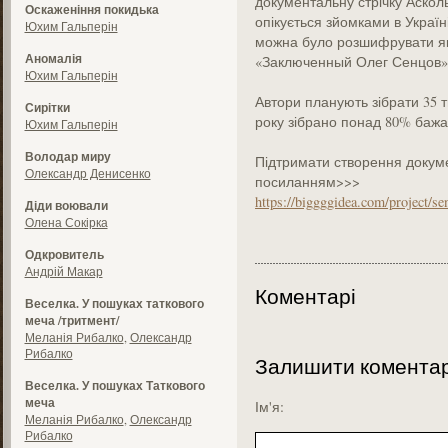
документальну стрічку Асколь
Оскаженіння покидька
опікується зйомками в Україні
Юхим Гальперін
можна було розшифрувати як
Аномалія
«Заключенный Олег Сенцов»
Юхим Гальперін
Автори планують зібрати 35 т
Сирітки
року зібрано понад 80% бажан
Юхим Гальперін
Володар миру
Підтримати створення докуме
Олександр Денисенко
посиланням>>>
https://biggggidea.com/project/se
Діди воювали
Олена Сокірка
Одкровитель
Андрій Макар
Коментарі
Веселка. У пошуках таткового
меча /тритмент/
Меланія Рибалко
,
Олександр
Рибалко
Залишити комента
Веселка. У пошуках Таткового
меча
Ім'я:
Меланія Рибалко
,
Олександр
Рибалко