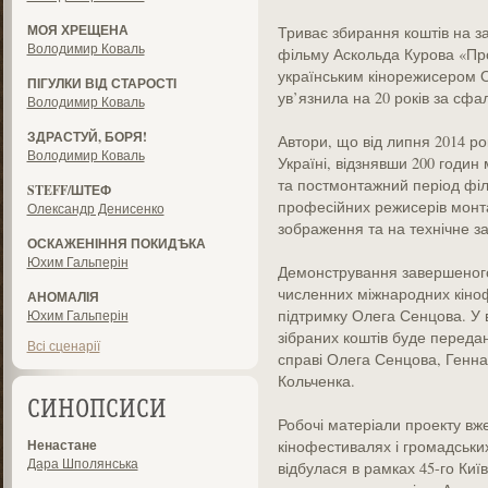
МОЯ ХРЕЩЕНА
Триває збирання коштів на 
Володимир Коваль
фільму Аскольда Курова «Пр
українським кінорежисером 
ПІГУЛКИ ВІД СТАРОСТІ
ув’язнила на 20 років за сф
Володимир Коваль
ЗДРАСТУЙ, БОРЯ!
Автори, що від липня 2014 р
Володимир Коваль
Україні, відзнявши 200 годи
та постмонтажний період фі
STEFF/ШТЕФ
професійних режисерів монтаж
Олександр Денисенко
зображення та на технічне з
ОСКАЖЕНІННЯ ПОКИДѢКА
Юхим Гальперін
Демонстрування завершеного
численних міжнародних кіноф
АНОМАЛІЯ
підтримку Олега Сенцова. У 
Юхим Гальперін
зібраних коштів буде переда
Всі сценарії
справі Олега Сенцова, Генн
Кольченка.
СИНОПСИСИ
Робочі матеріали проекту вж
Ненастане
кінофестивалях і громадських
Дара Шполянська
відбулася в рамках 45-го Ки