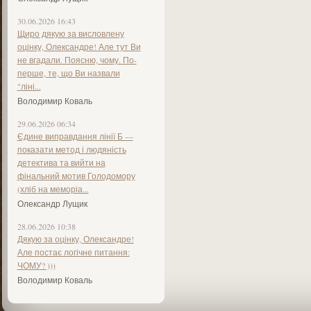
30.06.2026 16:43
Щиро дякую за висловлену
оцінку, Олександре! Але тут Ви
не вгадали. Поясню, чому. По-
перше, те, що Ви назвали
"ліні...
Володимир Коваль
29.06.2026 06:34
Єдине виправдання лінії Б —
показати метод і людяність
детектива та вийти на
фінальний мотив Голодомору
(хліб на меморіа...
Олександр Лущик
28.06.2026 10:38
Дякую за оцінку, Олександре!
Але постає логічне питання:
ЧОМУ? )))
Володимир Коваль