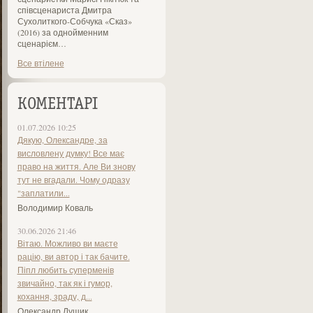
співсценариста Дмитра
Сухолиткого-Собчука «Сказ»
(2016) за однойменним
сценарієм…
Все втілене
КОМЕНТАРІ
01.07.2026 10:25
Дякую, Олександре, за
висловлену думку! Все має
право на життя. Але Ви знову
тут не вгадали. Чому одразу
"заплатили...
Володимир Коваль
30.06.2026 21:46
Вітаю. Можливо ви маєте
рацію, ви автор і так бачите.
Піпл любить суперменів
звичайно, так як і гумор,
кохання, зраду, д...
Олександр Лущик