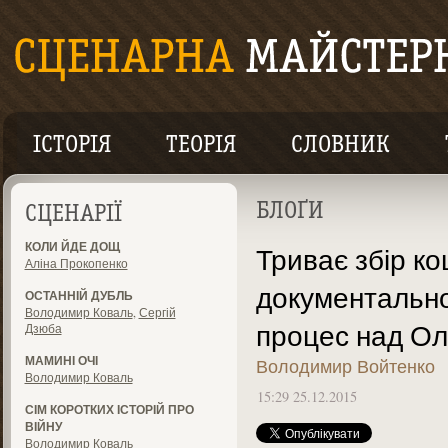
ІСТОРІЯ
ТЕОРІЯ
СЛОВНИК
БЛОҐИ
СЦЕНАРІЇ
КОЛИ ЙДЕ ДОЩ
Триває збір ко
Аліна Прокопенко
документально
ОСТАННІЙ ДУБЛЬ
Володимир Коваль
,
Сергій
процес над О
Дзюба
МАМИНІ ОЧІ
Володимир Войтенко
Володимир Коваль
15:29 25.12.2015
СІМ КОРОТКИХ ІСТОРІЙ ПРО
ВІЙНУ
Володимир Коваль