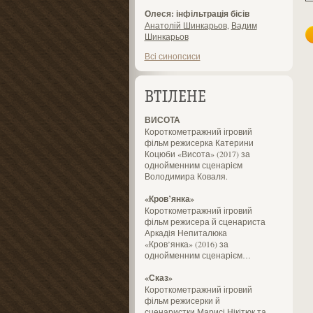
Олеся: інфільтрація бісів
Анатолій Шинкарьов
,
Вадим
Шинкарьов
Всі синопсиси
ВТІЛЕНЕ
ВИСОТА
Короткометражний ігровий
фільм режисерка Катерини
Коцюби «Висота» (2017) за
однойменним сценарієм
Володимира Коваля.
«Кров’янка»
Короткометражний ігровий
фільм режисера й сценариста
Аркадія Непиталюка
«Кров’янка» (2016) за
однойменним сценарієм…
«Сказ»
Короткометражний ігровий
фільм режисерки й
сценаристки Марисі Нікітюк та