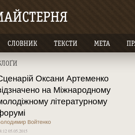
СЛОВНИК
ТЕКСТИ
МЕТА
ПР
БЛОҐИ
Сценарій Оксани Артеменко
відзначено на Міжнародному
молодіжному літературному
форумі
олодимир Войтенко
8:12 05.05.2015