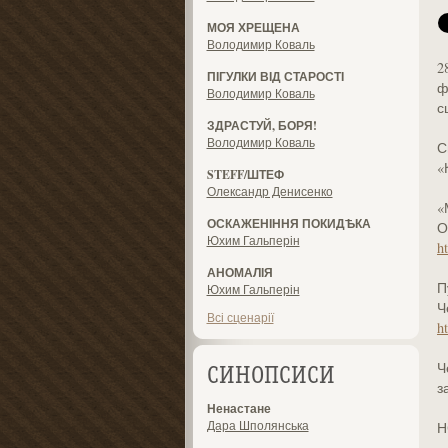
МОЯ ХРЕЩЕНА
Володимир Коваль
2
ПІГУЛКИ ВІД СТАРОСТІ
ф
Володимир Коваль
с
ЗДРАСТУЙ, БОРЯ!
Володимир Коваль
С
«
STEFF/ШТЕФ
Олександр Денисенко
«
ОСКАЖЕНІННЯ ПОКИДѢКА
О
Юхим Гальперін
h
АНОМАЛІЯ
П
Юхим Гальперін
Ч
Всі сценарії
h
Ч
СИНОПСИСИ
з
Ненастане
Дара Шполянська
Н