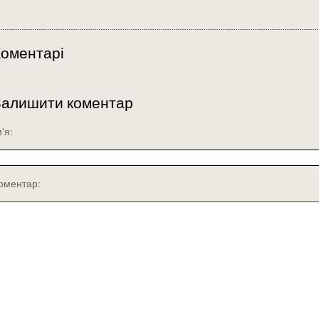
оментарі
Залишити коментар
м'я:
оментар: