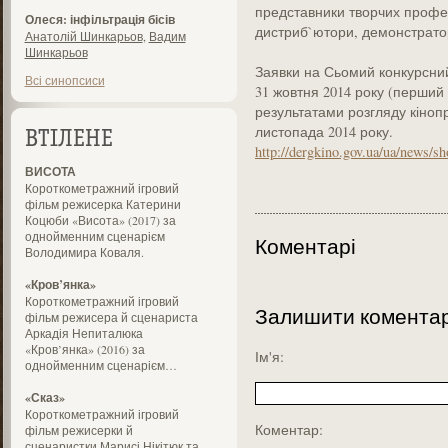
представники творчих профес
Олеся: інфільтрація бісів
дистриб`ютори, демонстрато
Анатолій Шинкарьов
,
Вадим
Шинкарьов
Заявки на Сьомий конкурсний
Всі синопсиси
31 жовтня 2014 року (перший 
результатами розгляду кіноп
листопада 2014 року.
ВТІЛЕНЕ
http://dergkino.gov.ua/ua/news/
ВИСОТА
Короткометражний ігровий
фільм режисерка Катерини
Коцюби «Висота» (2017) за
однойменним сценарієм
Коментарі
Володимира Коваля.
«Кров’янка»
Короткометражний ігровий
Залишити комента
фільм режисера й сценариста
Аркадія Непиталюка
«Кров’янка» (2016) за
Ім'я:
однойменним сценарієм…
«Сказ»
Короткометражний ігровий
Коментар:
фільм режисерки й
сценаристки Марисі Нікітюк та