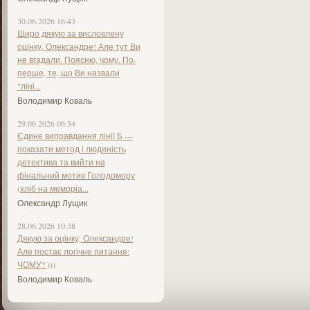
30.06.2026 16:43
Щиро дякую за висловлену
оцінку, Олександре! Але тут Ви
не вгадали. Поясню, чому. По-
перше, те, що Ви назвали
"ліні...
Володимир Коваль
29.06.2026 06:34
Єдине виправдання лінії Б —
показати метод і людяність
детектива та вийти на
фінальний мотив Голодомору
(хліб на меморіа...
Олександр Лущик
28.06.2026 10:38
Дякую за оцінку, Олександре!
Але постає логічне питання:
ЧОМУ? )))
Володимир Коваль