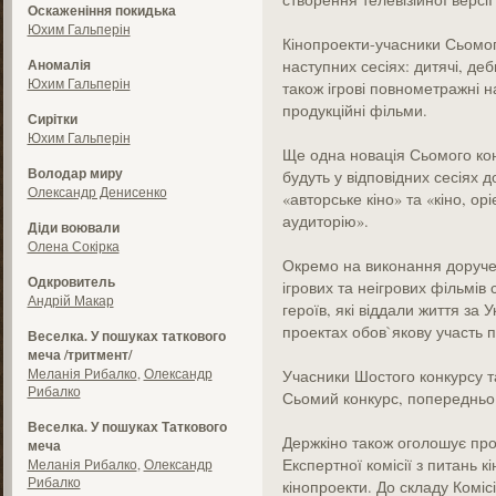
Оскаженіння покидька
Юхим Гальперін
Кінопроекти-учасники Сьомог
Аномалія
наступних сесіях: дитячі, деб
Юхим Гальперін
також ігрові повнометражні н
продукційні фільми.
Сирітки
Юхим Гальперін
Ще одна новація Сьомого кон
Володар миру
будуть у відповідних сесіях д
Олександр Денисенко
«авторське кіно» та «кіно, о
аудиторію».
Діди воювали
Олена Сокірка
Окремо на виконання доручен
Одкровитель
ігрових та неігрових фільмів
Андрій Макар
героїв, які віддали життя за 
проектах обов`якову участь п
Веселка. У пошуках таткового
меча /тритмент/
Меланія Рибалко
,
Олександр
Учасники Шостого конкурсу т
Рибалко
Сьомий конкурс, попередньо 
Веселка. У пошуках Таткового
Держкіно також оголошує пр
меча
Експертної комісії з питань к
Меланія Рибалко
,
Олександр
Рибалко
кінопроекти. До складу Коміс