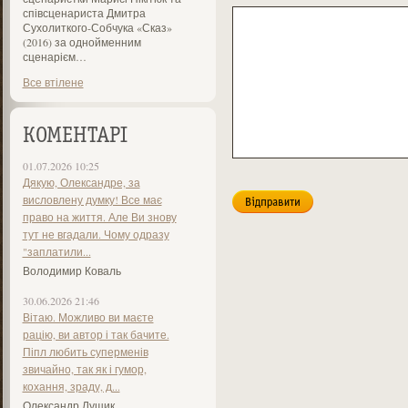
співсценариста Дмитра
Сухолиткого-Собчука «Сказ»
(2016) за однойменним
сценарієм…
Все втілене
КОМЕНТАРІ
01.07.2026 10:25
Дякую, Олександре, за
висловлену думку! Все має
право на життя. Але Ви знову
тут не вгадали. Чому одразу
"заплатили...
Володимир Коваль
30.06.2026 21:46
Вітаю. Можливо ви маєте
рацію, ви автор і так бачите.
Піпл любить суперменів
звичайно, так як і гумор,
кохання, зраду, д...
Олександр Лущик