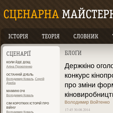
ІСТОРІЯ
ТЕОРІЯ
СЛОВНИК
БЛОҐИ
СЦЕНАРІЇ
КОЛИ ЙДЕ ДОЩ
Держкіно ого
Аліна Прокопенко
конкурс кінопр
ОСТАННІЙ ДУБЛЬ
Володимир Коваль
,
Сергій
про зміни фор
Дзюба
МАМИНІ ОЧІ
кіновиробницт
Володимир Коваль
Володимир Войтенко
СІМ КОРОТКИХ ІСТОРІЙ ПРО
ВІЙНУ
17:45 30.08.2014
Володимир Коваль