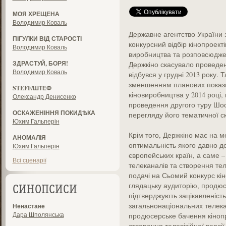
МОЯ ХРЕЩЕНА
Володимир Коваль
Державне агентство України 
ПІГУЛКИ ВІД СТАРОСТІ
конкурсний відбір кінопроек
Володимир Коваль
виробництва та розповсюдже
ЗДРАСТУЙ, БОРЯ!
Держкіно скасувало проведен
Володимир Коваль
відбувся у грудні 2013 року. 
зменшенням планових показн
STEFF/ШТЕФ
кіновиробництва у 2014 році
Олександр Денисенко
проведення другого туру Шос
ОСКАЖЕНІННЯ ПОКИДѢКА
перегляду його тематичної с
Юхим Гальперін
Крім того, Держкіно має на 
АНОМАЛІЯ
оптимальність якого давно 
Юхим Гальперін
європейських країн, а саме 
Всі сценарії
телеканалів та створення тел
подачі на Сьомий конкурс кін
глядацьку аудиторію, продю
СИНОПСИСИ
підтверджують зацікавленість
загальнонаціональних телекан
Ненастане
Дара Шполянська
продюсерське бачення кіноп
створення телевізійної версії