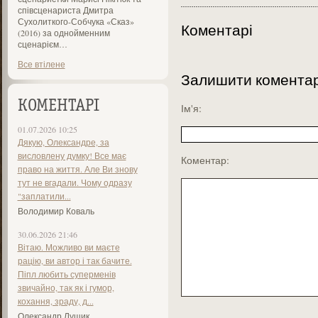
співсценариста Дмитра
Сухолиткого-Собчука «Сказ»
Коментарі
(2016) за однойменним
сценарієм…
Все втілене
Залишити комента
КОМЕНТАРІ
Ім'я:
01.07.2026 10:25
Дякую, Олександре, за
висловлену думку! Все має
Коментар:
право на життя. Але Ви знову
тут не вгадали. Чому одразу
"заплатили...
Володимир Коваль
30.06.2026 21:46
Вітаю. Можливо ви маєте
рацію, ви автор і так бачите.
Піпл любить суперменів
звичайно, так як і гумор,
кохання, зраду, д...
Олександр Лущик