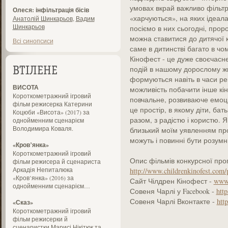
умовах вкрай важливо фільтру
Олеся: інфільтрація бісів
«харчуються», на яких ідеала
Анатолій Шинкарьов
,
Вадим
Шинкарьов
посіємо в них сьогодні, прор
можна ставитися до дитячої к
Всі синопсиси
саме в дитинстві багато в ч
Кінофест - це дуже своєчасне
подій в нашому дорослому жит
ВТІЛЕНЕ
формуються навіть в часи ре
ВИСОТА
можливість побачити інше кін
Короткометражний ігровий
повчальне, розвиваюче емоці
фільм режисерка Катерини
це простір, в якому діти, бать
Коцюби «Висота» (2017) за
разом, з радістю і користю. 
однойменним сценарієм
Володимира Коваля.
близький моїм уявленням про 
можуть і повинні бути розумн
«Кров’янка»
Короткометражний ігровий
Опис фільмів конкурсної про
фільм режисера й сценариста
Аркадія Непиталюка
http://www.childrenkinofest.com/p
«Кров’янка» (2016) за
Сайт Чілдрен Кінофест -
www.
однойменним сценарієм…
Совеня Чарлі у Facebook -
htt
Совеня Чарлі Вконтакте -
htt
«Сказ»
Короткометражний ігровий
фільм режисерки й
сценаристки Марисі Нікітюк та