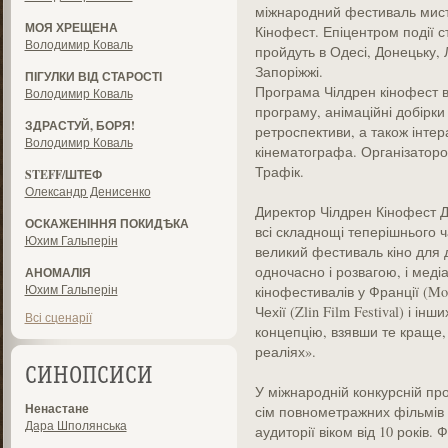
міжнародний фестиваль мистец
МОЯ ХРЕЩЕНА
Кінофест. Епіцентром події ст
Володимир Коваль
пройдуть в Одесі, Донецьку, 
Запоріжжі.
ПІГУЛКИ ВІД СТАРОСТІ
Програма Чілдрен кінофест 
Володимир Коваль
програму, анімаційні добірки 
ЗДРАСТУЙ, БОРЯ!
ретроспективи, а також інтер
Володимир Коваль
кінематографа. Організатор
Трафік.
STEFF/ШТЕФ
Олександр Денисенко
Директор Чілдрен Кінофест Д
ОСКАЖЕНІННЯ ПОКИДѢКА
всі складнощі теперішнього 
Юхим Гальперін
великий фестиваль кіно для ді
одночасно і розвагою, і меді
АНОМАЛІЯ
Юхим Гальперін
кінофестивалів у Франції (Mon
Чехії (Zlin Film Festival) і і
Всі сценарії
концепцію, взявши те краще,
реаліях».
СИНОПСИСИ
У міжнародній конкурсній пр
Ненастане
сім повнометражних фільмів з
Дара Шполянська
аудиторії віком від 10 років