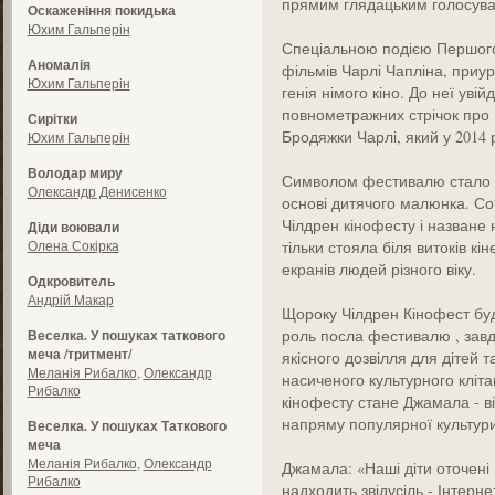
прямим глядацьким голосув
Оскаженіння покидька
Юхим Гальперін
Спеціальною подією Першого
Аномалія
фільмів Чарлі Чапліна, приу
Юхим Гальперін
генія німого кіно. До неї увій
повнометражних стрічок про
Сирітки
Бродяжки Чарлі, який у 2014 
Юхим Гальперін
Володар миру
Символом фестивалю стало с
Олександр Денисенко
основі дитячого малюнка. С
Чілдрен кінофесту і назване 
Діди воювали
Олена Сокірка
тільки стояла біля витоків кі
екранів людей різного віку.
Одкровитель
Андрій Макар
Щороку Чілдрен Кінофест буд
роль посла фестивалю , завд
Веселка. У пошуках таткового
меча /тритмент/
якісного дозвілля для дітей 
Меланія Рибалко
,
Олександр
насиченого культурного кліт
Рибалко
кінофесту стане Джамала - ві
напряму популярної культури
Веселка. У пошуках Таткового
меча
Меланія Рибалко
,
Олександр
Джамала: «Наші діти оточені 
Рибалко
надходить звідусіль - Інтерне