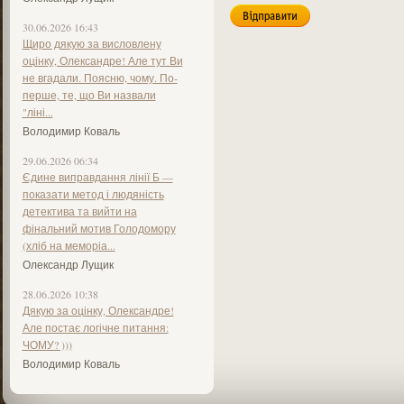
30.06.2026 16:43
Щиро дякую за висловлену
оцінку, Олександре! Але тут Ви
не вгадали. Поясню, чому. По-
перше, те, що Ви назвали
"ліні...
Володимир Коваль
29.06.2026 06:34
Єдине виправдання лінії Б —
показати метод і людяність
детектива та вийти на
фінальний мотив Голодомору
(хліб на меморіа...
Олександр Лущик
28.06.2026 10:38
Дякую за оцінку, Олександре!
Але постає логічне питання:
ЧОМУ? )))
Володимир Коваль