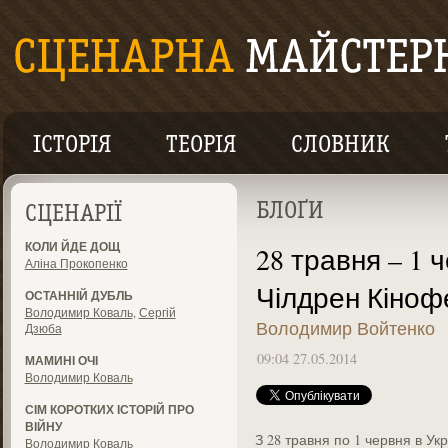
ІСТОРІЯ
ТЕОРІЯ
СЛОВНИК
БЛОҐИ
СЦЕНАРІЇ
КОЛИ ЙДЕ ДОЩ
28 травня – 1
Аліна Прокопенко
Чілдрен Кіноф
ОСТАННІЙ ДУБЛЬ
Володимир Коваль
,
Сергій
Володимир Войтенко
Дзюба
09:04 27.05.2014
МАМИНІ ОЧІ
Володимир Коваль
СІМ КОРОТКИХ ІСТОРІЙ ПРО
ВІЙНУ
З 28 травня по 1 червня в Ук
Володимир Коваль