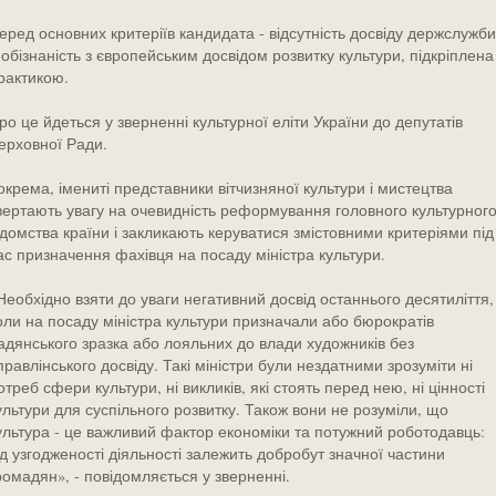
еред основних критеріїв кандидата - відсутність досвіду держслужби
 обізнаність з європейським досвідом розвитку культури, підкріплена
рактикою.
ро це йдеться у зверненні культурної еліти України до депутатів
ерховної Ради.
окрема, імениті представники вітчизняної культури і мистецтва
вертають увагу на очевидність реформування головного культурног
ідомства країни і закликають керуватися змістовними критеріями під
ас призначення фахівця на посаду міністра культури.
Необхідно взяти до уваги негативний досвід останнього десятиліття,
оли на посаду міністра культури призначали або бюрократів
адянського зразка або лояльних до влади художників без
правлінського досвіду. Такі міністри були нездатними зрозуміти ні
отреб сфери культури, ні викликів, які стоять перед нею, ні цінності
ультури для суспільного розвитку. Також вони не розуміли, що
ультура - це важливий фактор економіки та потужний роботодавць:
ід узгодженості діяльності залежить добробут значної частини
ромадян», - повідомляється у зверненні.