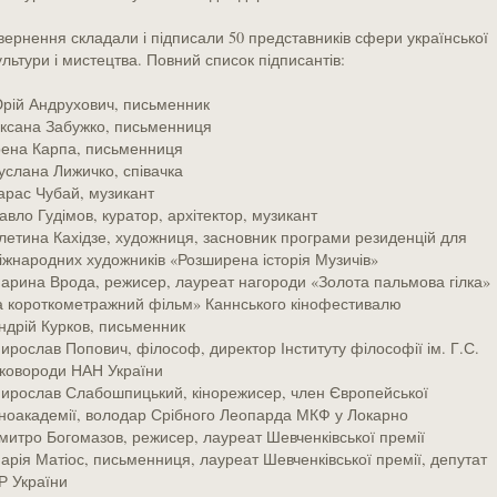
вернення складали і підписали 50 представників сфери української
ультури і мистецтва. Повний список підписантів:
рій Андрухович, письменник
ксана Забужко, письменниця
рена Карпа, письменниця
услана Лижичко, співачка
арас Чубай, музикант
авло Гудімов, куратор, архітектор, музикант
летина Кахідзе, художниця, засновник програми резиденцій для
іжнародних художників «Розширена історія Музичів»
арина Врода, режисер, лауреат нагороди «Золота пальмова гілка»
а короткометражний фільм» Каннського кінофестивалю
ндрій Курков, письменник
ирослав Попович, філософ, директор Інституту філософії ім. Г.С.
ковороди НАН України
ирослав Слабошпицький, кінорежисер, член Європейської
іноакадемії, володар Срібного Леопарда МКФ у Локарно
митро Богомазов, режисер, лауреат Шевченківської премії
арія Матіос, письменниця, лауреат Шевченківської премії, депутат
Р України