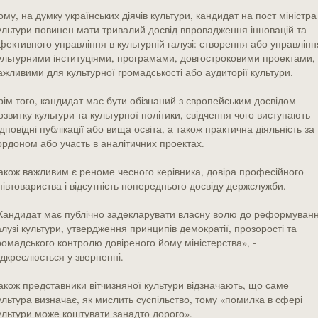
ому, на думку українських діячів культури, кандидат на пост міністра
ультури повинен мати тривалий досвід впровадження інновацій та
фективного управління в культурній галузі: створення або управлінн
ультурними інституціями, програмами, довгостроковими проектами,
ажливими для культурної громадськості або аудиторії культури.
рім того, кандидат має бути обізнаний з європейським досвідом
озвитку культури та культурної політики, свідчення чого виступають
ідповідні публікації або вища освіта, а також практична діяльність за
ордоном або участь в аналітичних проектах.
акож важливим є реноме чесного керівника, довіра професійного
півтовариства і відсутність попереднього досвіду держслужби.
Кандидат має публічно задекларувати власну волю до реформуван
алузі культури, утвердження принципів демократії, прозорості та
ромадського контролю довіреного йому міністерства», -
ідкреслюється у зверненні.
акож представники вітчизняної культури відзначають, що саме
ультура визначає, як мислить суспільство, тому «помилка в сфері
ультури може коштувати занадто дорого».