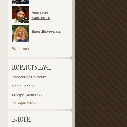
Анастасія
Алексеєнко
Дара Шполянська
Всі автори
о
КОРИСТУВАЧІ
Володимир Войтенко
Марія Воробей
Дмитро Десятерик
Всі користувачі
БЛОҐИ