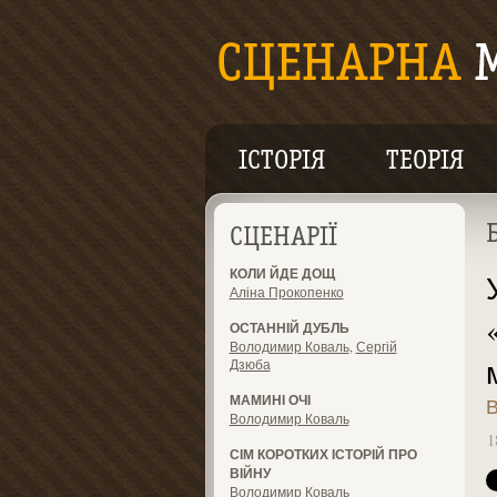
ІСТОРІЯ
ТЕОРІЯ
СЦЕНАРІЇ
КОЛИ ЙДЕ ДОЩ
Аліна Прокопенко
ОСТАННІЙ ДУБЛЬ
Володимир Коваль
,
Сергій
Дзюба
МАМИНІ ОЧІ
В
Володимир Коваль
1
СІМ КОРОТКИХ ІСТОРІЙ ПРО
ВІЙНУ
Володимир Коваль