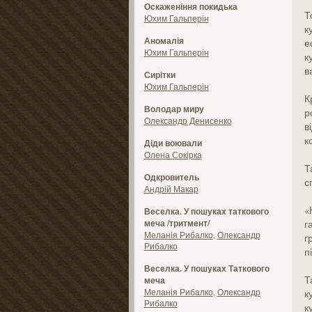
Оскаженіння покидька
Т
Юхим Гальперін
к
Аномалія
е
Юхим Гальперін
к
в
Сирітки
Юхим Гальперін
К
Володар миру
р
Олександр Денисенко
в
к
Діди воювали
Олена Сокірка
Т
Одкровитель
с
Андрій Макар
«
Веселка. У пошуках таткового
меча /тритмент/
г
Меланія Рибалко
,
Олександр
г
Рибалко
п
Веселка. У пошуках Таткового
Т
меча
Меланія Рибалко
,
Олександр
к
Рибалко
к