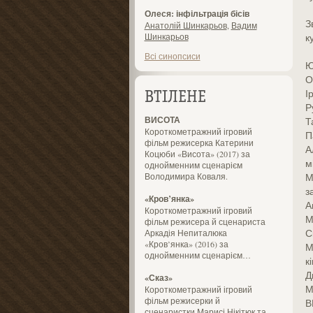
Олеся: інфільтрація бісів
З
Анатолій Шинкарьов
,
Вадим
Шинкарьов
к
Всі синопсиси
Ю
О
І
ВТІЛЕНЕ
Р
ВИСОТА
Т
Короткометражний ігровий
П
фільм режисерка Катерини
А
Коцюби «Висота» (2017) за
м
однойменним сценарієм
Володимира Коваля.
М
з
«Кров’янка»
А
Короткометражний ігровий
М
фільм режисера й сценариста
С
Аркадія Непиталюка
«Кров’янка» (2016) за
М
однойменним сценарієм…
к
Д
«Сказ»
М
Короткометражний ігровий
фільм режисерки й
В
сценаристки Марисі Нікітюк та