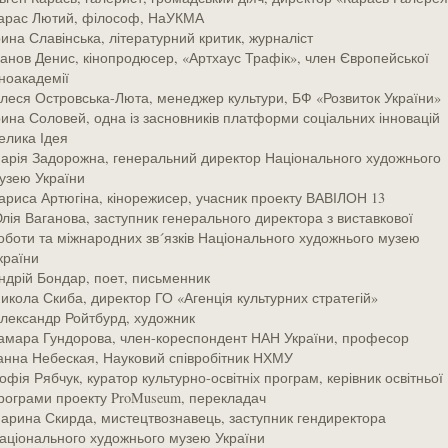
арас Лютий, філософ, НаУКМА
рина Славінська, літературний критик, журналіст
ванов Денис, кінопродюсер, «Артхаус Трафік», член Європейської
іноакадемії
леся Островська-Люта, менеджер культури, БФ «Розвиток України»
рина Соловей, одна із засновників платформи соціальних інновацій
елика Ідея
арія Задорожна, генеральний директор Національного художнього
узею України
ариса Артюгіна, кінорежисер, учасник проекту ВАВІЛОН 13
лія Ваганова, заступник генерального директора з виставкової
оботи та міжнародних зв´язків Національного художнього музею
країни
ндрій Бондар, поет, письменник
икола Скиба, директор ГО «Агенція культурних стратегій»
лександр Ройтбурд, художник
амара Гундорова, член-кореспондент НАН України, професор
анна Небеская, Науковий співробітник НХМУ
офія Рябчук, куратор культурно-освітніх програм, керівник освітньої
рограми проекту ProMuseum, перекладач
арина Скирда, мистецтвознавець, заступник гендиректора
аціонального художнього музею України