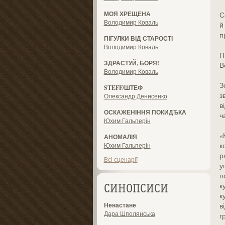
МОЯ ХРЕЩЕНА
С
Володимир Коваль
й
п
ПІГУЛКИ ВІД СТАРОСТІ
Володимир Коваль
П
ЗДРАСТУЙ, БОРЯ!
В
Володимир Коваль
З
STEFF/ШТЕФ
з
Олександр Денисенко
в
ОСКАЖЕНІННЯ ПОКИДѢКА
ч
Юхим Гальперін
«
АНОМАЛІЯ
к
Юхим Гальперін
р
Всі сценарії
у
п
к
СИНОПСИСИ
к
Ненастане
в
Дара Шполянська
г