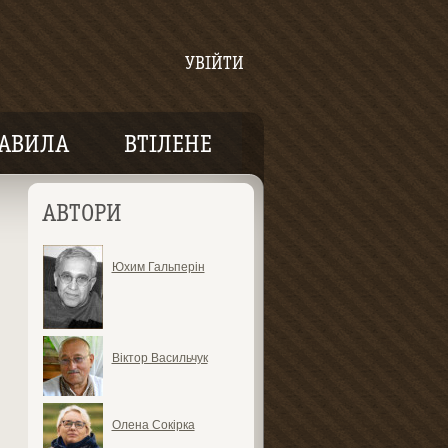
УВІЙТИ
АВИЛА
ВТІЛЕНЕ
АВТОРИ
Юхим Гальперін
Віктор Васильчук
Олена Сокірка