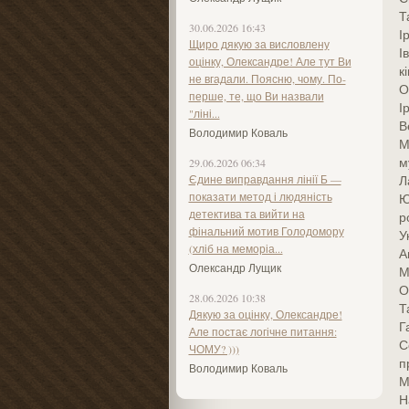
Т
30.06.2026 16:43
І
Щиро дякую за висловлену
І
оцінку, Олександре! Але тут Ви
к
не вгадали. Поясню, чому. По-
О
перше, те, що Ви назвали
І
"ліні...
В
Володимир Коваль
М
м
29.06.2026 06:34
Єдине виправдання лінії Б —
Л
показати метод і людяність
Ю
детектива та вийти на
р
фінальний мотив Голодомору
У
(хліб на меморіа...
А
Олександр Лущик
М
О
28.06.2026 10:38
Т
Дякую за оцінку, Олександре!
Г
Але постає логічне питання:
С
ЧОМУ? )))
п
Володимир Коваль
М
Н