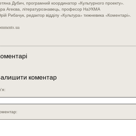
етяна Дубич, програмний координатор «Культурного проекту».
іра Агеєва, літературознавець, професор НаУКМА
рій Рибачук, редактор відділу «Культура» тижневика «Коментарі».
omments.ua
оментарі
Залишити коментар
м'я:
оментар: