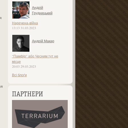
Андрій
Грудницький
я
Наречена-війна
13:13 31.03.2023
Андрій Макар
"Памфір" або Чесним тут не
місце
20:03 29.03.2023
Всі блоґи
ня
ПАРТНЕРИ