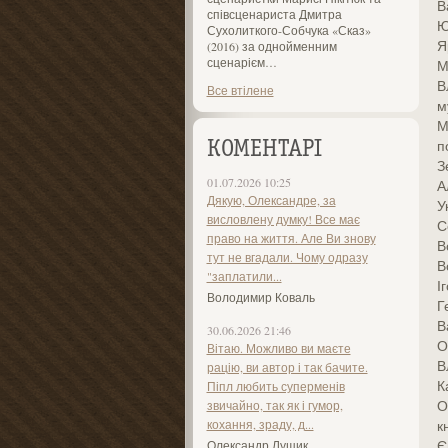
В
співсценариста Дмитра
Ю
Сухолиткого-Собчука «Сказ»
Я
(2016) за однойменним
сценарієм…
М
В
Все втілене
м
М
п
КОМЕНТАРІ
З
01.07.2026 10:25
А
Дякую, Олександре, за
У
висловлену думку! Все має
С
право на життя. Але Ви знову
В
тут не вгадали. Чому одразу
В
"заплатили...
І
Володимир Коваль
Г
В
30.06.2026 21:46
О
Вітаю. Можливо ви маєте
В
рацію, ви автор і так бачите.
К
Піпл любить суперменів
О
звичайно, так як і гумор,
кохання, зраду, д...
к
Є
Олександр Лущик