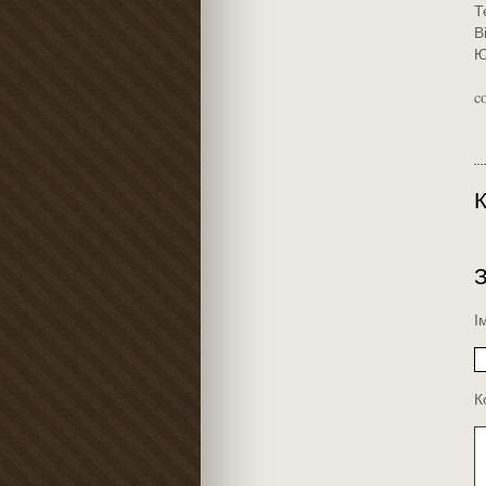
Т
В
Ю
c
К
І
К