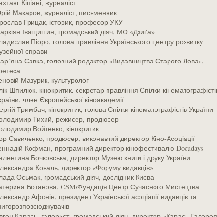
ахтанг Кіпіані, журналіст
рій Макаров, журналіст, письменник
рослав Грицак, історик, професор УКУ
аркіян Іващишин, громадський діяч, МО «Дзиґа»
ладислав Піоро, голова правління Українського центру розвитку
узейної справи
ар´яна Савка, головний редактор «Видавництва Старого Лева»,
оетеса
еновій Мазурик, культуролог
лік Шпилюк, кінокритик, секретар правління Спілки кінематографісті
країни, член Європейської кіноакадемії
ергій Тримбач, кінокритик, голова Спілки кінематографістів України
олодимир Тихий, режисер, продюсер
олодимир Войтенко, кінокритик
гор Савиченко, продюсер, виконавчий директор Кіно-Асоціації
еннадій Кофман, програмний директор кінофестивалю Docudays
алентина Бочковська, директор Музею книги і друку України
лександра Коваль, директор «Форуму видавців»
лада Осьмак, громадський діяч, дослідник Києва
атерина Ботанова, CSM/Фундація Центр Сучасного Мистецтва
лександр Афонін, президент Української асоціації видавців та
нигорозповсюджувачів
вген Карась, галерист, громадський діяч, директор «Карась Галерея