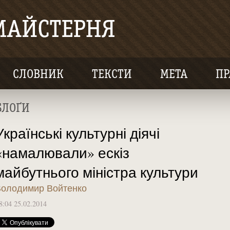
СЛОВНИК
ТЕКСТИ
МЕТА
ПР
БЛОҐИ
Українські культурні діячі
«намалювали» ескіз
майбутнього міністра культури
олодимир Войтенко
8:04 25.02.2014