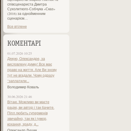
співсценариста Дмитра
Сухолиткого-Собчука «Сказ»
(2016) за однойменним
сценарієм…
Все втілене
КОМЕНТАРІ
01.07.2026 10:25
Дякую, Олександре, за
висловлену думку! Все має
право на життя. Але Ви знову
тут не вгадали. Чому одразу
"заплатили...
Володимир Коваль
30.06.2026 21:46
Вітаю. Можливо ви маєте
рацію, ви автор і так бачите.
Піпл любить суперменів
звичайно, так як і гумор,
кохання, зраду, д...
Олександр Лущик