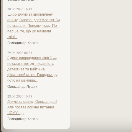
30.06.2026 16:43
Щиро дякую за висловлену
оцінку, Олександре! Але тут Ви
не вгадали. Поясню, чому. По-
перше, те, що Ви назвали
"ліні...
Володимир Коваль
29.06.2026 06:34
Єдине виправдання лінії Б —
показати метод і людяність
детектива та вийти на
фінальний мотив Голодомору
(хліб на меморіа...
Олександр Лущик
28.06.2026 10:38
Дякую за оцінку, Олександре!
Але постає логічне питання:
ЧОМУ? )))
Володимир Коваль