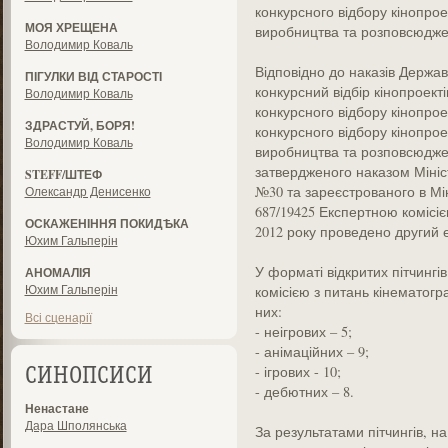
конкурсного відбору кінопро
МОЯ ХРЕЩЕНА
виробництва та розповсюджен
Володимир Коваль
Відповідно до наказів Держав
ПІГУЛКИ ВІД СТАРОСТІ
конкурсний відбір кінопроекті
Володимир Коваль
конкурсного відбору кінопроек
ЗДРАСТУЙ, БОРЯ!
конкурсного відбору кінопро
Володимир Коваль
виробництва та розповсюдже
затвердженого наказом Мініст
STEFF/ШТЕФ
№30 та зареєстрованого в Мін
Олександр Денисенко
687/19425 Експертною комісіє
ОСКАЖЕНІННЯ ПОКИДѢКА
2012 року проведено другий е
Юхим Гальперін
У форматі відкритих пітчингі
АНОМАЛІЯ
Юхим Гальперін
комісією з питань кінематогра
них:
Всі сценарії
- неігрових – 5;
- анімаційних – 9;
- ігрових - 10;
СИНОПСИСИ
- дебютних – 8.
Ненастане
Дара Шполянська
За результатами пітчингів, на