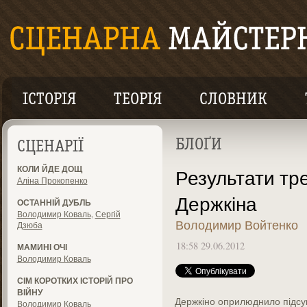
ІСТОРІЯ
ТЕОРІЯ
СЛОВНИК
БЛОҐИ
СЦЕНАРІЇ
КОЛИ ЙДЕ ДОЩ
Результати тре
Аліна Прокопенко
Держкіна
ОСТАННІЙ ДУБЛЬ
Володимир Коваль
,
Сергій
Володимир Войтенко
Дзюба
18:58 29.06.2012
МАМИНІ ОЧІ
Володимир Коваль
СІМ КОРОТКИХ ІСТОРІЙ ПРО
ВІЙНУ
Держкіно оприлюднило підсу
Володимир Коваль