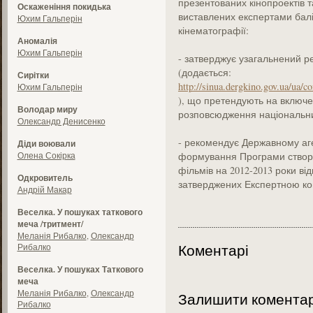
презентованих кінопроектів 
Оскаженіння покидька
виставлених експертами балів
Юхим Гальперін
кінематографії:
Аномалія
Юхим Гальперін
- затверджує узагальнений ре
(додається:
Сирітки
http://sinua.dergkino.gov.ua/ua
Юхим Гальперін
), що претендують на включ
Володар миру
розповсюдження національних
Олександр Денисенко
- рекомендує Державному аген
Діди воювали
Олена Сокірка
формування Програми створ
фільмів на 2012-2013 роки ві
Одкровитель
затверджених Експертною ко
Андрій Макар
Веселка. У пошуках таткового
меча /тритмент/
Меланія Рибалко
,
Олександр
Коментарі
Рибалко
Веселка. У пошуках Таткового
меча
Меланія Рибалко
,
Олександр
Залишити комента
Рибалко