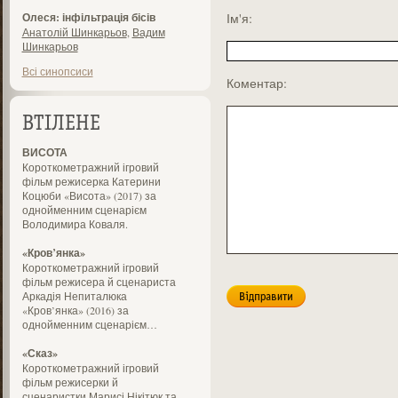
Олеся: інфільтрація бісів
Ім'я:
Анатолій Шинкарьов
,
Вадим
Шинкарьов
Всі синопсиси
Коментар:
ВТІЛЕНЕ
ВИСОТА
Короткометражний ігровий
фільм режисерка Катерини
Коцюби «Висота» (2017) за
однойменним сценарієм
Володимира Коваля.
«Кров’янка»
Короткометражний ігровий
фільм режисера й сценариста
Аркадія Непиталюка
«Кров’янка» (2016) за
однойменним сценарієм…
«Сказ»
Короткометражний ігровий
фільм режисерки й
сценаристки Марисі Нікітюк та