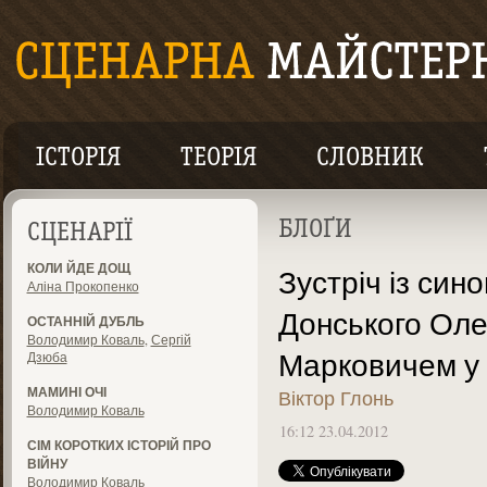
ІСТОРІЯ
ТЕОРІЯ
СЛОВНИК
БЛОҐИ
СЦЕНАРІЇ
КОЛИ ЙДЕ ДОЩ
Зустріч із син
Аліна Прокопенко
Донського Ол
ОСТАННІЙ ДУБЛЬ
Володимир Коваль
,
Сергій
Марковичем у 
Дзюба
МАМИНІ ОЧІ
Віктор Глонь
Володимир Коваль
16:12 23.04.2012
СІМ КОРОТКИХ ІСТОРІЙ ПРО
ВІЙНУ
Володимир Коваль