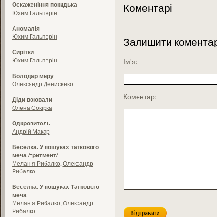
Оскаженіння покидька
Коментарі
Юхим Гальперін
Аномалія
Юхим Гальперін
Залишити комента
Сирітки
Юхим Гальперін
Ім'я:
Володар миру
Олександр Денисенко
Коментар:
Діди воювали
Олена Сокірка
Одкровитель
Андрій Макар
Веселка. У пошуках таткового
меча /тритмент/
Меланія Рибалко
,
Олександр
Рибалко
Веселка. У пошуках Таткового
меча
Меланія Рибалко
,
Олександр
Рибалко