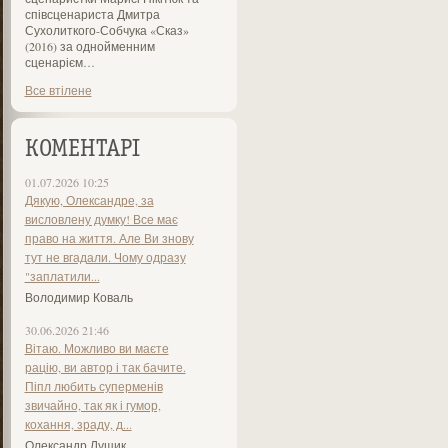
співсценариста Дмитра
Сухолиткого-Собчука «Сказ»
(2016) за однойменним
сценарієм…
Все втілене
КОМЕНТАРІ
01.07.2026 10:25
Дякую, Олександре, за
висловлену думку! Все має
право на життя. Але Ви знову
тут не вгадали. Чому одразу
"заплатили...
Володимир Коваль
30.06.2026 21:46
Вітаю. Можливо ви маєте
рацію, ви автор і так бачите.
Піпл любить суперменів
звичайно, так як і гумор,
кохання, зраду, д...
Олександр Лущик