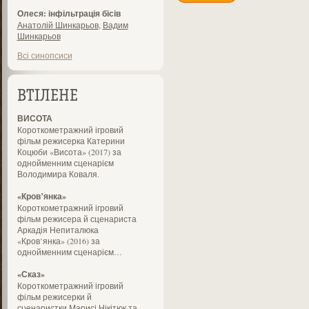
Олеся: інфільтрація бісів
Анатолій Шинкарьов
,
Вадим
Шинкарьов
Всі синопсиси
ВТІЛЕНЕ
ВИСОТА
Короткометражний ігровий
фільм режисерка Катерини
Коцюби «Висота» (2017) за
однойменним сценарієм
Володимира Коваля.
«Кров’янка»
Короткометражний ігровий
фільм режисера й сценариста
Аркадія Непиталюка
«Кров’янка» (2016) за
однойменним сценарієм…
«Сказ»
Короткометражний ігровий
фільм режисерки й
сценаристки Марисі Нікітюк та