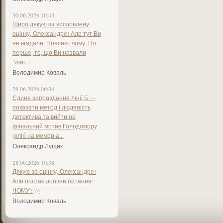
30.06.2026 16:43
Щиро дякую за висловлену
оцінку, Олександре! Але тут Ви
не вгадали. Поясню, чому. По-
перше, те, що Ви назвали
"ліні...
Володимир Коваль
29.06.2026 06:34
Єдине виправдання лінії Б —
показати метод і людяність
детектива та вийти на
фінальний мотив Голодомору
(хліб на меморіа...
Олександр Лущик
28.06.2026 10:38
Дякую за оцінку, Олександре!
Але постає логічне питання:
ЧОМУ? )))
Володимир Коваль