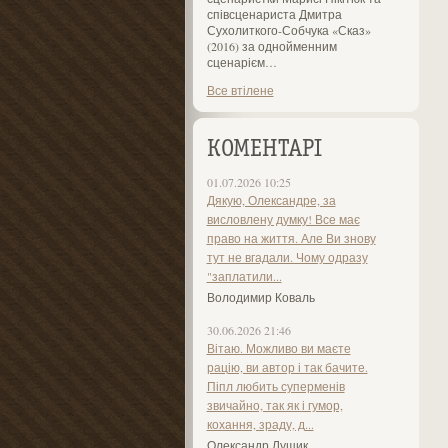
співсценариста Дмитра
Сухолиткого-Собчука «Сказ»
(2016) за однойменним
сценарієм…
Все втілене
КОМЕНТАРІ
01.07.2026 10:25
Дякую, Олександре, за
висловлену думку! Все має
право на життя. Але Ви знову
тут не вгадали. Чому одразу
"заплатили...
Володимир Коваль
30.06.2026 21:46
Вітаю. Можливо ви маєте
рацію, ви автор і так бачите.
Піпл любить суперменів
звичайно, так як і гумор,
кохання, зраду, д...
Олександр Лущик