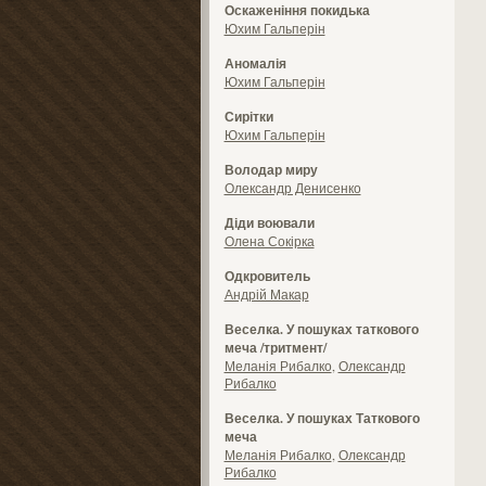
Оскаженіння покидька
Юхим Гальперін
Аномалія
Юхим Гальперін
Сирітки
Юхим Гальперін
Володар миру
Олександр Денисенко
Діди воювали
Олена Сокірка
Одкровитель
Андрій Макар
Веселка. У пошуках таткового
меча /тритмент/
Меланія Рибалко
,
Олександр
Рибалко
Веселка. У пошуках Таткового
меча
Меланія Рибалко
,
Олександр
Рибалко