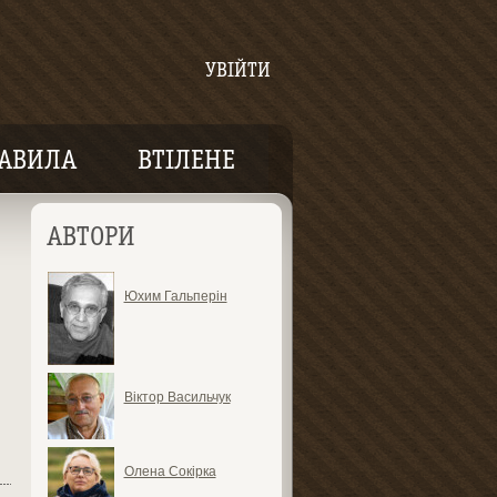
УВІЙТИ
АВИЛА
ВТІЛЕНЕ
АВТОРИ
Юхим Гальперін
Віктор Васильчук
Олена Сокірка