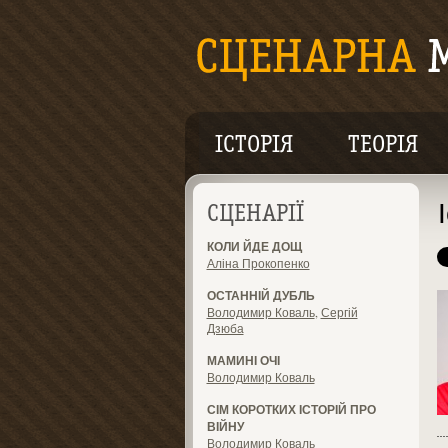
ІСТОРІЯ
ТЕОРІЯ
СЦЕНАРІЇ
КОЛИ ЙДЕ ДОЩ
Аліна Прокопенко
ОСТАННІЙ ДУБЛЬ
Володимир Коваль
,
Сергій
Дзюба
МАМИНІ ОЧІ
Володимир Коваль
СІМ КОРОТКИХ ІСТОРІЙ ПРО
ВІЙНУ
Володимир Коваль