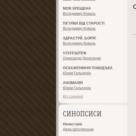
МОЯ ХРЕЩЕНА
Володимир Коваль
ПІГУЛКИ ВІД СТАРОСТІ
Володимир Коваль
ЗДРАСТУЙ, БОРЯ!
Володимир Коваль
STEFF/ШТЕФ
Олександр Денисенко
ОСКАЖЕНІННЯ ПОКИДѢКА
Юхим Гальперін
АНОМАЛІЯ
Юхим Гальперін
Всі сценарії
СИНОПСИСИ
Ненастане
Дара Шполянська