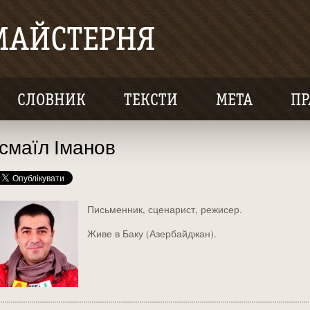
СЛОВНИК
ТЕКСТИ
МЕТА
ПР
Ісмаїл Іманов
Письменник, сценарист, режисер.
Живе в Баку (Азербайджан).