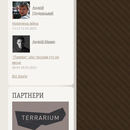
Андрій
Грудницький
Наречена-війна
13:13 31.03.2023
Андрій Макар
"Памфір" або Чесним тут не
місце
20:03 29.03.2023
Всі блоґи
ПАРТНЕРИ