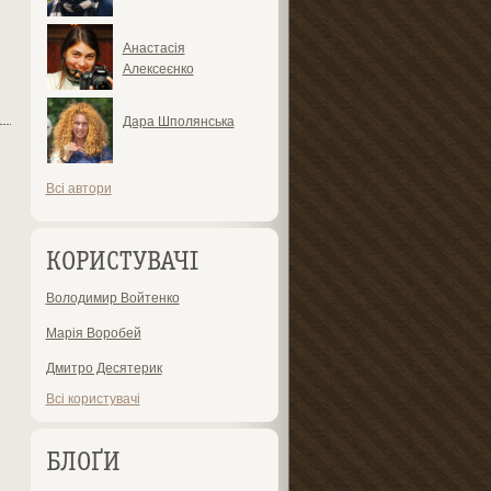
Анастасія
Алексеєнко
Дара Шполянська
Всі автори
КОРИСТУВАЧІ
Володимир Войтенко
Марія Воробей
Дмитро Десятерик
Всі користувачі
БЛОҐИ