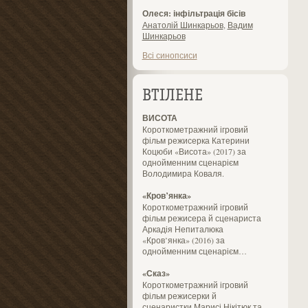
Олеся: інфільтрація бісів
Анатолій Шинкарьов
,
Вадим
Шинкарьов
Всі синопсиси
ВТІЛЕНЕ
ВИСОТА
Короткометражний ігровий
фільм режисерка Катерини
Коцюби «Висота» (2017) за
однойменним сценарієм
Володимира Коваля.
«Кров’янка»
Короткометражний ігровий
фільм режисера й сценариста
Аркадія Непиталюка
«Кров’янка» (2016) за
однойменним сценарієм…
«Сказ»
Короткометражний ігровий
фільм режисерки й
сценаристки Марисі Нікітюк та