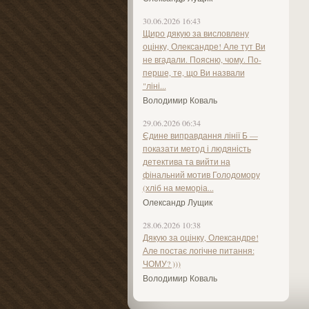
30.06.2026 16:43
Щиро дякую за висловлену
оцінку, Олександре! Але тут Ви
не вгадали. Поясню, чому. По-
перше, те, що Ви назвали
"ліні...
Володимир Коваль
29.06.2026 06:34
Єдине виправдання лінії Б —
показати метод і людяність
детектива та вийти на
фінальний мотив Голодомору
(хліб на меморіа...
Олександр Лущик
28.06.2026 10:38
Дякую за оцінку, Олександре!
Але постає логічне питання:
ЧОМУ? )))
Володимир Коваль