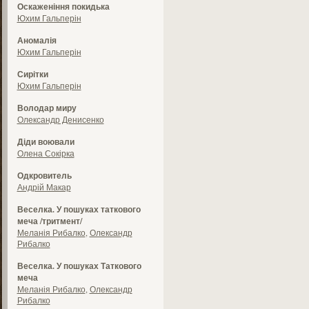
Оскаженіння покидька
Юхим Гальперін
Аномалія
Юхим Гальперін
Сирітки
Юхим Гальперін
Володар миру
Олександр Денисенко
Діди воювали
Олена Сокірка
Одкровитель
Андрій Макар
Веселка. У пошуках таткового
меча /тритмент/
Меланія Рибалко
,
Олександр
Рибалко
Веселка. У пошуках Таткового
меча
Меланія Рибалко
,
Олександр
Рибалко