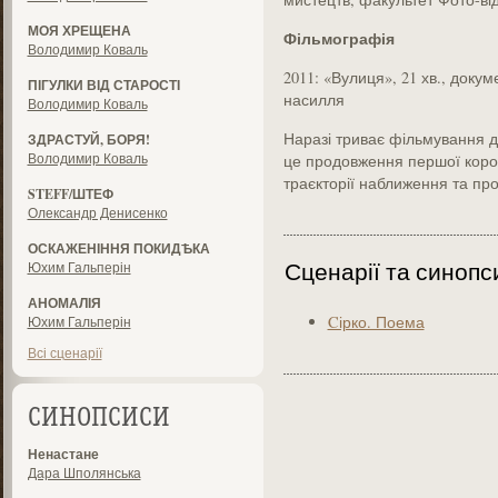
МОЯ ХРЕЩЕНА
Фільмографія
Володимир Коваль
2011: «Вулиця», 21 хв., доку
ПІГУЛКИ ВІД СТАРОСТІ
насилля
Володимир Коваль
Наразі триває фільмування д
ЗДРАСТУЙ, БОРЯ!
Володимир Коваль
це продовження першої коро
траєкторії наближення та про
STEFF/ШТЕФ
Олександр Денисенко
ОСКАЖЕНІННЯ ПОКИДѢКА
Сценарії та синопс
Юхим Гальперін
АНОМАЛІЯ
Cірко. Поема
Юхим Гальперін
Всі сценарії
СИНОПСИСИ
Ненастане
Дара Шполянська