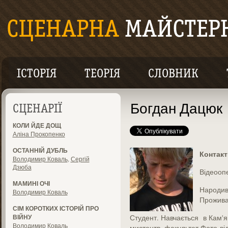
ІСТОРІЯ
ТЕОРІЯ
СЛОВНИК
Богдан Дацюк
СЦЕНАРІЇ
КОЛИ ЙДЕ ДОЩ
Аліна Прокопенко
ОСТАННІЙ ДУБЛЬ
Контакт
Володимир Коваль
,
Сергій
Дзюба
Відеооп
МАМИНІ ОЧІ
Народив
Володимир Коваль
Прожива
СІМ КОРОТКИХ ІСТОРІЙ ПРО
ВІЙНУ
Студент. Навчається в Кам'я
Володимир Коваль
мистецтв, факультет Фото-ві