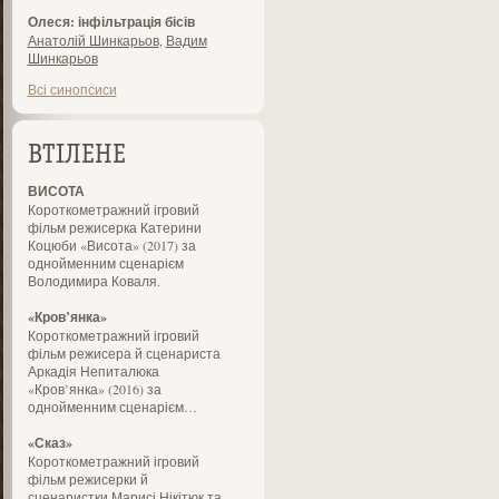
Олеся: інфільтрація бісів
Анатолій Шинкарьов
,
Вадим
Шинкарьов
Всі синопсиси
ВТІЛЕНЕ
ВИСОТА
Короткометражний ігровий
фільм режисерка Катерини
Коцюби «Висота» (2017) за
однойменним сценарієм
Володимира Коваля.
«Кров’янка»
Короткометражний ігровий
фільм режисера й сценариста
Аркадія Непиталюка
«Кров’янка» (2016) за
однойменним сценарієм…
«Сказ»
Короткометражний ігровий
фільм режисерки й
сценаристки Марисі Нікітюк та