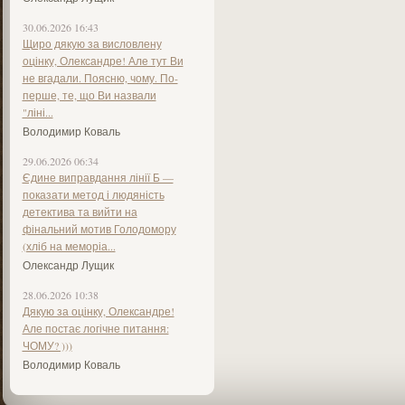
30.06.2026 16:43
Щиро дякую за висловлену
оцінку, Олександре! Але тут Ви
не вгадали. Поясню, чому. По-
перше, те, що Ви назвали
"ліні...
Володимир Коваль
29.06.2026 06:34
Єдине виправдання лінії Б —
показати метод і людяність
детектива та вийти на
фінальний мотив Голодомору
(хліб на меморіа...
Олександр Лущик
28.06.2026 10:38
Дякую за оцінку, Олександре!
Але постає логічне питання:
ЧОМУ? )))
Володимир Коваль