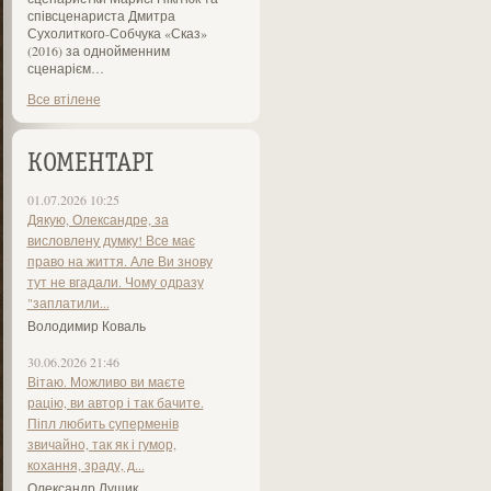
співсценариста Дмитра
Сухолиткого-Собчука «Сказ»
(2016) за однойменним
сценарієм…
Все втілене
КОМЕНТАРІ
01.07.2026 10:25
Дякую, Олександре, за
висловлену думку! Все має
право на життя. Але Ви знову
тут не вгадали. Чому одразу
"заплатили...
Володимир Коваль
30.06.2026 21:46
Вітаю. Можливо ви маєте
рацію, ви автор і так бачите.
Піпл любить суперменів
звичайно, так як і гумор,
кохання, зраду, д...
Олександр Лущик