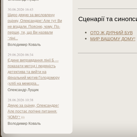
30.06.2026 16:43
Щиро дякую за висловлену
Сценарії та синопс
оцінку, Олександре! Але тут Ви
не вгадали. Поясню, чому. По-
перше, те, що Ви назвали
ОТО Ж ДУРНИЙ БУВ
"ліні...
МИР ВАШОМУ ДОМУ!
Володимир Коваль
29.06.2026 06:34
Єдине виправдання лінії Б —
показати метод і людяність
детектива та вийти на
фінальний мотив Голодомору
(хліб на меморіа...
Олександр Лущик
28.06.2026 10:38
Дякую за оцінку, Олександре!
Але постає логічне питання:
ЧОМУ? )))
Володимир Коваль