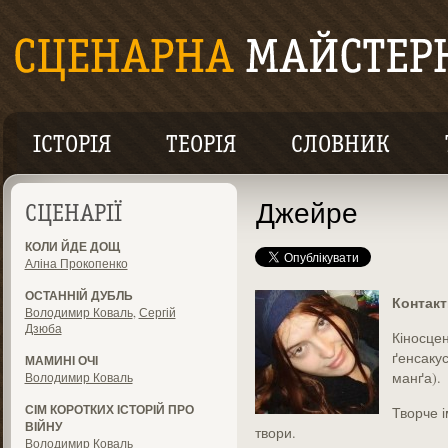
ІСТОРІЯ
ТЕОРІЯ
СЛОВНИК
Джейре
СЦЕНАРІЇ
КОЛИ ЙДЕ ДОЩ
Аліна Прокопенко
ОСТАННІЙ ДУБЛЬ
Контакт
Володимир Коваль
,
Сергій
Дзюба
Кіносцен
ґенсакус
МАМИНІ ОЧІ
манґа).
Володимир Коваль
СІМ КОРОТКИХ ІСТОРІЙ ПРО
Творче і
ВІЙНУ
твори.
Володимир Коваль