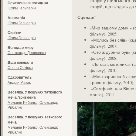
історій у стилі манґа (
Оскаженіння покидька
історій, що входять до
Юхим Гальперін
Сценарії
Аномалія
Юхим Гальперін
«Мир вашому дому!» (с
Сирітки
фільму), 2005;
Юхим Гальперін
«Молись без слів» (сц
фільму), 2007;
Володар миру
«Ото ж дурний був» (с
Олександр Денисенко
фільму), 2008;
Діди воювали
«Легкість метелика» (
Олена Сокірка
фільму), 2010;
«Між твариною й люди
Одкровитель
ігрового фільму, 2010);
Андрій Макар
«Симфонія для Віолетти
Веселка. У пошуках таткового
манґа), 2011
меча /тритмент/
Меланія Рибалко
,
Олександр
Рибалко
Веселка. У пошуках Таткового
меча
Меланія Рибалко
,
Олександр
Рибалко