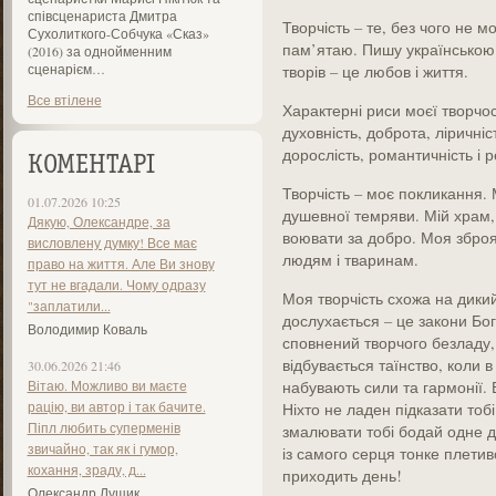
співсценариста Дмитра
Творчість – те, без чого не м
Сухолиткого-Собчука «Сказ»
пам’ятаю. Пишу українською 
(2016) за однойменним
сценарієм…
творів – це любов і життя.
Все втілене
Характерні риси моєї творчост
духовність, доброта, ліричність
дорослість, романтичність і р
КОМЕНТАРІ
Творчість – моє покликання. 
01.07.2026 10:25
душевної темряви. Мій храм,
Дякую, Олександре, за
воювати за добро. Моя зброя.
висловлену думку! Все має
людям і тваринам.
право на життя. Але Ви знову
тут не вгадали. Чому одразу
Моя творчість схожа на дикий
"заплатили...
дослухається – це закони Бога
Володимир Коваль
сповнений творчого безладу, т
відбувається таїнство, коли в
30.06.2026 21:46
Вітаю. Можливо ви маєте
набувають сили та гармонії. 
рацію, ви автор і так бачите.
Ніхто не ладен підказати тоб
Піпл любить суперменів
змалювати тобі бодай одне ді
звичайно, так як і гумор,
із самого серця тонке плетив
кохання, зраду, д...
приходить день!
Олександр Лущик