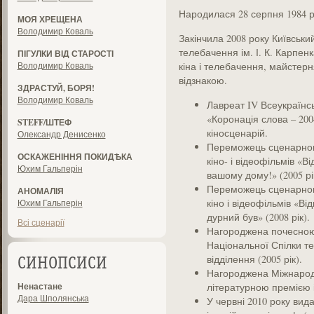
Народилася 28 серпня 1984 рок
МОЯ ХРЕЩЕНА
Володимир Коваль
Закінчила 2008 року Київський
телебачення ім. І. К. Карпен
ПІГУЛКИ ВІД СТАРОСТІ
Володимир Коваль
кіна і телебачення, майстер
відзнакою.
ЗДРАСТУЙ, БОРЯ!
Володимир Коваль
Лавреат IV Всеукраїнсь
«Коронація слова – 20
STEFF/ШТЕФ
кіносценарій.
Олександр Денисенко
Переможець сценарног
ОСКАЖЕНІННЯ ПОКИДѢКА
кіно- і відеофільмів «В
Юхим Гальперін
вашому дому!» (2005 рі
Переможець сценарног
АНОМАЛІЯ
кіно і відеофільмів «Ві
Юхим Гальперін
дурний був» (2008 рік).
Всі сценарії
Нагороджена почесною 
Національної Спілки те
відділення (2005 рік).
СИНОПСИСИ
Нагороджена Міжнарод
Ненастане
літературною премією і
Дара Шполянська
У червні 2010 року вида