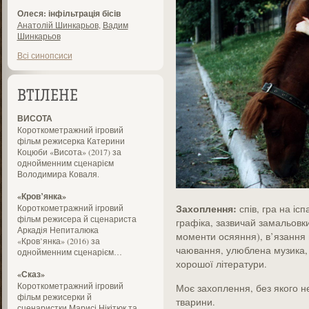
Олеся: інфільтрація бісів
Анатолій Шинкарьов
,
Вадим
Шинкарьов
Всі синопсиси
ВТІЛЕНЕ
ВИСОТА
Короткометражний ігровий
фільм режисерка Катерини
Коцюби «Висота» (2017) за
однойменним сценарієм
Володимира Коваля.
«Кров’янка»
Захоплення:
Короткометражний ігровий
спів, гра на іс
фільм режисера й сценариста
графіка, зазвичай замальовки
Аркадія Непиталюка
моменти осяяння), в’язання 
«Кров’янка» (2016) за
чаювання, улюблена музика, 
однойменним сценарієм…
хорошої літератури.
«Сказ»
Короткометражний ігровий
Моє захоплення, без якого не 
фільм режисерки й
тварини.
сценаристки Марисі Нікітюк та