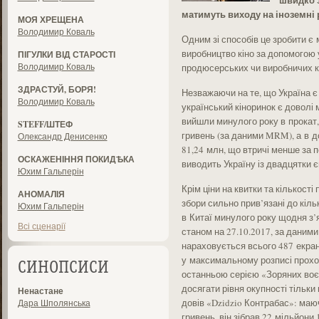
матимуть виходу на іноземні 
МОЯ ХРЕЩЕНА
Володимир Коваль
Одним зі способів це зробити є
виробництво кіно за допомогою 
ПІГУЛКИ ВІД СТАРОСТІ
Володимир Коваль
продюсерських чи виробничих ком
ЗДРАСТУЙ, БОРЯ!
Незважаючи на те, що Україна є
Володимир Коваль
український кіноринок є доволі 
вийшли минулого року в прокат
STEFF/ШТЕФ
гривень (за даними MRM), а в д
Олександр Денисенко
81,24 млн, що втричі менше за п
ОСКАЖЕНІННЯ ПОКИДѢКА
виводить Україну із двадцятки є
Юхим Гальперін
Крім ціни на квитки та кількості 
АНОМАЛІЯ
збори сильно прив’язані до кіль
Юхим Гальперін
в Китаї минулого року щодня з’я
Всі сценарії
станом на 27.10.2017, за даними
нараховується всього 487 екрані
у максимальному розписі проход
СИНОПСИСИ
останньою серією «Зоряних воєн»
досягати рівня окупності тільки
Ненастане
довів «Dzidzio Контрабас»: маю
Дара Шполянська
гривень, він зібрав 22 мільйони