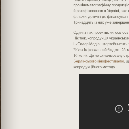
про кінематографічну продукцію
й ратифікованою в Україні, вже
фільми, дотичні до фінансуван
Тринадцять із них уже завершені
Один із тих проектів, які ось-
Нікітюк, копродукція українськи
і «Солар Медіа Інтертейнмент» 
Fokus In (загальний бюджет 23 м
10 млн). Ще не фіналізовану ст
Берлінського кінофестивалю
, 
копродукційного методу.