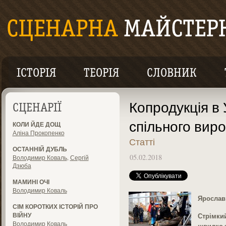
ІСТОРІЯ
ТЕОРІЯ
СЛОВНИК
Копродукція в 
СЦЕНАРІЇ
спільного вир
КОЛИ ЙДЕ ДОЩ
Аліна Прокопенко
Статті
ОСТАННІЙ ДУБЛЬ
05.02.2018
Володимир Коваль
,
Сергій
Дзюба
МАМИНІ ОЧІ
Володимир Коваль
Ярослав
СІМ КОРОТКИХ ІСТОРІЙ ПРО
ВІЙНУ
Стрімкий
Володимир Коваль
швидко з