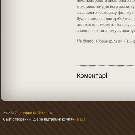
початком роботи оновленого зак
можливостей для його розвитку
загального кошторису фільму (а
буде введено в дію «рібейти» (по
але теж допоможуть. Тепер усі 
знищене, як того чомусь прагнут
На фото: зйомки фільму «Ізі», 
Коментарі
2026 ©
Сценарна майстерня
Сайт створений і діє за підтримки компанії
B&H