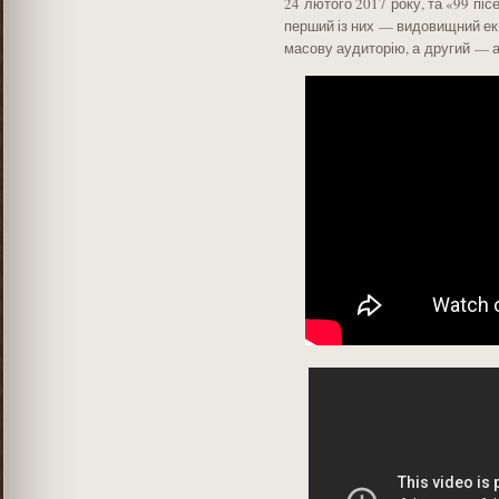
24 лютого 2017 року, та «99 піс
перший із них — видовищний ек
масову аудиторію, а другий — 