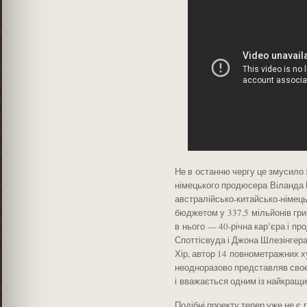
Не в останню чергу це змусило
німецького продюсера Віланда 
австралійсько-китайсько-німець
бюджетом у 337,5 мільйонів гри
в нього — 40-річна кар’єра і п
Споттісвуда і Джона Шлезінгер
Хір, автор 14 повнометражних х
неодноразово представляв своє
і вважається одним із найкращи
Подібні проекту тепер уже не є