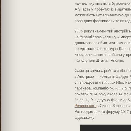
нам велику кількість бурхливих п
А участь у проектах із видатни
можливість бути причетною до б
провідних фестивалях та виход
2006 року знаменитий австрійс
і в Україні свою картину «Імпор
допомагала займатися компанія 
представлена в конкурсі Канн,
кінофестивалями і вийшла у про
і Сполучені Штати, і Японію.
Саме ця спільна робота забезпе
з Австрією — компанія Зайдля Ul
співпрацювати з Pronto Film, м
партнера, компанію Novotny & N
початок 2014 року склав 14 млн 
36,86 %). У підсумку фільм деб
Речинського
«Січень-березень» 
Роттердамського форуму 2017 ро
Одеському.