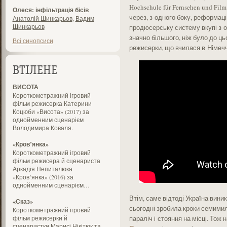
Hochschule für Fernsehen und Fil
Олеся: інфільтрація бісів
через, з одного боку, реформаці
Анатолій Шинкарьов
,
Вадим
Шинкарьов
продюсерську систему вкупі з 
значно більшого, ніж було до ць
Всі синопсиси
режисерки, що вчилася в Німечч
ВТІЛЕНЕ
ВИСОТА
Короткометражний ігровий
фільм режисерка Катерини
Коцюби «Висота» (2017) за
однойменним сценарієм
Володимира Коваля.
«Кров’янка»
Короткометражний ігровий
фільм режисера й сценариста
Аркадія Непиталюка
«Кров’янка» (2016) за
однойменним сценарієм…
Втім, саме відтоді Україна вини
«Сказ»
сьогодні зробила кроки семимил
Короткометражний ігровий
фільм режисерки й
параліч і стояння на місці. Тож 
сценаристки Марисі Нікітюк та