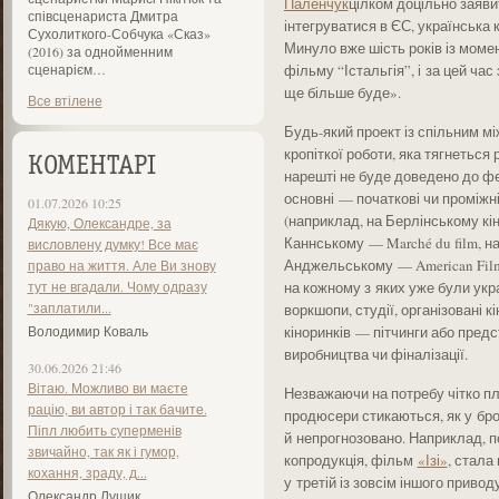
Паленчук
цілком доцільно заяви
співсценариста Дмитра
інтегруватися в ЄС, українська 
Сухолиткого-Собчука «Сказ»
Минуло вже шість років із момен
(2016) за однойменним
сценарієм…
фільму “Істальгія”, і за цей час
ще більше буде».
Все втілене
Будь-який проект із спільним м
кропіткої роботи, яка тягнеться 
КОМЕНТАРІ
нарешті не буде доведено до фе
основні — початкові чи проміжні
01.07.2026 10:25
(наприклад, на Берлінському кін
Дякую, Олександре, за
Каннському — Marché du film, н
висловлену думку! Все має
Анджельському — American Film 
право на життя. Але Ви знову
тут не вгадали. Чому одразу
на кожному з яких уже були укр
"заплатили...
воркшопи, студії, організовані 
Володимир Коваль
кіноринків — пітчинги або предс
виробництва чи фіналізації.
30.06.2026 21:46
Вітаю. Можливо ви маєте
Незважаючи на потребу чітко пла
рацію, ви автор і так бачите.
продюсери стикаються, як у бр
Піпл любить суперменів
й непрогнозовано. Наприклад, п
звичайно, так як і гумор,
копродукція, фільм
«Ізі»
, стала
кохання, зраду, д...
у третій із зовсім іншого привод
Олександр Лущик