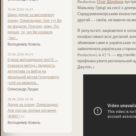
Production
Олег Щербина
зустрі
Маньяніу Греції на сесії з дооп
30.06.2026 16:43
Середземноморським кіноінстит
Щиро дякую за висловлену
другий — своїм, не маючи на мет
оцінку, Олександре! Але тут Ви
не вгадали. Поясню, чому. По-
В результаті, зацікавлені в кол
перше, те, що Ви назвали
кінофестивалі всіх деталей, во
"ліні...
зйомками саме в українських ло
Володимир Коваль
забезпечила українська сторона 
29.06.2026 06:34
Production), а 42 % — від італій
Єдине виправдання лінії Б —
профінансувати регіональний ау
показати метод і людяність
Джулія»).
детектива та вийти на
фінальний мотив Голодомору
(хліб на меморіа...
Олександр Лущик
28.06.2026 10:38
Дякую за оцінку, Олександре!
Але постає логічне питання:
ЧОМУ? )))
Володимир Коваль