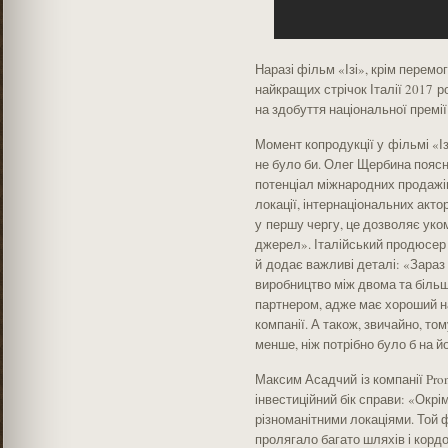
Наразі фільм «Ізі», крім перемо
найкращих стрічок Італії 2017 р
на здобуття національної премі
Момент копродукції у фільмі «Із
не було би. Олег Щербина пояс
потенціал міжнародних продажів
локації, інтернаціональних акто
у першу чергу, це дозволяє уко
джерел». Італійський продюсер 
й додає важливі деталі: «Зараз
виробництво між двома та більш
партнером, адже має хороший н
компанії. А також, звичайно, т
менше, ніж потрібно було б на й
Максим Асадчий із компанії Pron
інвестиційний бік справи: «Окр
різноманітними локаціями. Той ф
пролягало багато шляхів і кордон