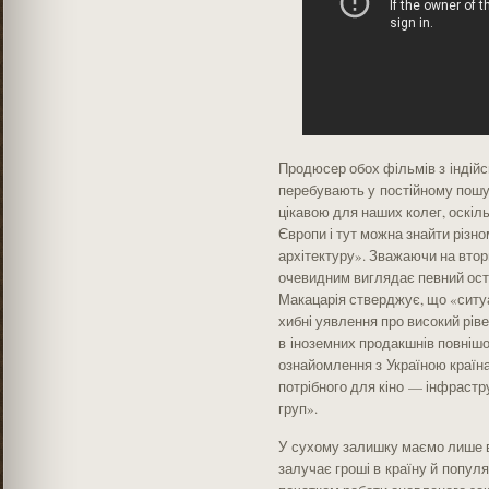
Продюсер обох фільмів з індійсь
перебувають у постійному пошук
цікавою для наших колег, оскіл
Європи і тут можна знайти різно
архітектуру». Зважаючи на вторгн
очевидним виглядає певний остра
Макацарія стверджує, що «ситуац
хибні уявлення про високий ріве
в іноземних продакшнів повнішої
ознайомлення з Україною країна
потрібного для кіно — інфрастру
груп».
У сухому залишку маємо лише в
залучає гроші в країну й популяр