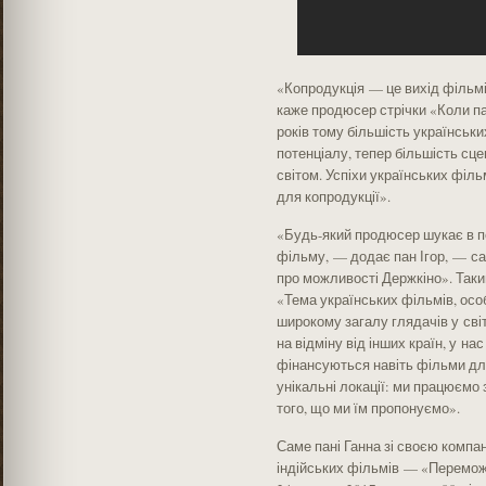
«Копродукція — це вихід фільмі
каже продюсер стрічки «Коли п
років тому більшість українськи
потенціалу, тепер більшість сц
світом. Успіхи українських філ
для копродукції».
«Будь-який продюсер шукає в п
фільму, — додає пан Ігор, — са
про можливості Держкіно». Таки
«Тема українських фільмів, осо
широкому загалу глядачів у сві
на відміну від інших країн, у н
фінансуються навіть фільми дл
унікальні локації: ми працюємо з
того, що ми їм пропонуємо».
Саме пані Ганна зі своєю компан
індійських фільмів — «Переможе