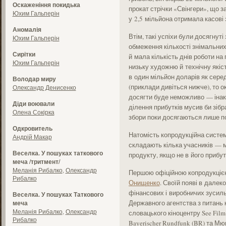
Оскаженіння покидька
прокат стрічки «Свінгери», що з
Юхим Гальперін
у 2,5 мільйона отримала касові 
Аномалія
Втім, такі успіхи були досягнут
Юхим Гальперін
обмеження кількості знімальних
Сирітки
й мала кількість днів роботи н
Юхим Гальперін
низьку художню й технічну якіс
в один мільйон доларів як сере
Володар миру
(приклади дивіться нижче), то ок
Олександр Денисенко
досягти буде неможливо — інак
Діди воювали
ділення прибутків мусив би зібр
Олена Сокірка
збори поки досягаються лише п
Одкровитель
Натомість копродукційна сист
Андрій Макар
складають кілька учасників — 
Веселка. У пошуках таткового
продукту, якщо не в його прибут
меча /тритмент/
Меланія Рибалко
,
Олександр
Першою офіційною копродукцією
Рибалко
Онищенко
. Своїй появі в дале
фінансових і виробничих зусиль 
Веселка. У пошуках Таткового
Державного агентства з питань к
меча
Меланія Рибалко
,
Олександр
словацького кіноцентру See Film 
Рибалко
Bayerischer Rundfunk (BR) та Мю