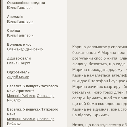
Оскаженіння покидька
Юхим Гальперін
Аномалія
Юхим Гальперін
Сирітки
Юхим Гальперін
Володар миру
Карина допомагає у сиротинці
Олександр Денисенко
безхатченків. А Марина пості
розгульний спосіб життя. Одн
Діди воювали
Олена Сокірка
людину, безхатька, що сидів 
Марина приходить додому і х
Одкровитель
Карина намагається зателефо
Андрій Макар
викидає її телефон і лупцює 
Веселка. У пошуках таткового
Марина зачиняє квартиру і йд
меча /тритмент/
безхатька і його трьох дітей
Меланія Рибалко
,
Олександр
сестри. Кричить, щоб та прип
Рибалко
що цей бомж все одно не гідн
Карина не відчиняє, вона сто
Веселка. У пошуках Таткового
меча
на підлогу і кричить.
Меланія Рибалко
,
Олександр
Рибалко
Нитка, що пов'язує сестер об