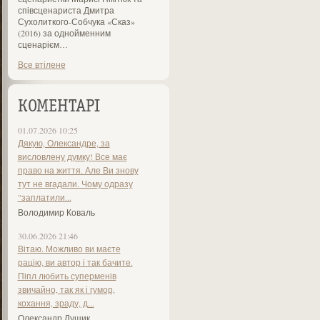
співсценариста Дмитра
Сухолиткого-Собчука «Сказ»
(2016) за однойменним
сценарієм…
Все втілене
КОМЕНТАРІ
01.07.2026 10:25
Дякую, Олександре, за
висловлену думку! Все має
право на життя. Але Ви знову
тут не вгадали. Чому одразу
"заплатили...
Володимир Коваль
30.06.2026 21:46
Вітаю. Можливо ви маєте
рацію, ви автор і так бачите.
Піпл любить суперменів
звичайно, так як і гумор,
кохання, зраду, д...
Олександр Лущик