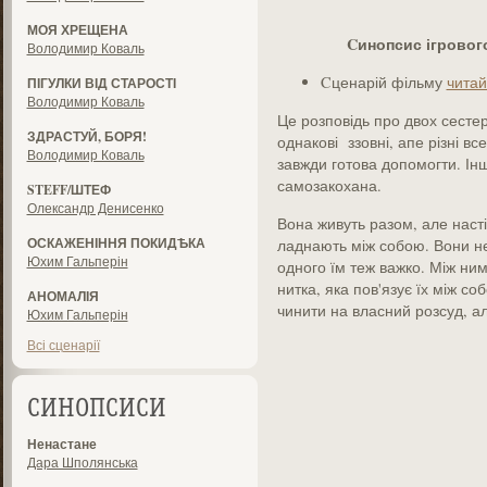
МОЯ ХРЕЩЕНА
C
инопсис ігровог
Володимир Коваль
Cценарій фільму
читай
ПІГУЛКИ ВІД СТАРОСТІ
Володимир Коваль
Це розповідь про двох сесте
ЗДРАСТУЙ, БОРЯ!
однакові ззовні, апе різні в
Володимир Коваль
завжди готова допомогти. Інша
самозакохана.
STEFF/ШТЕФ
Олександр Денисенко
Вона живуть разом, але настіл
ОСКАЖЕНІННЯ ПОКИДѢКА
ладнають між собою. Вони не
Юхим Гальперін
одного їм теж важко. Між ни
нитка, яка пов'язує їх між со
АНОМАЛІЯ
чинити на власний розсуд, ал
Юхим Гальперін
Всі сценарії
СИНОПСИСИ
Ненастане
Дара Шполянська