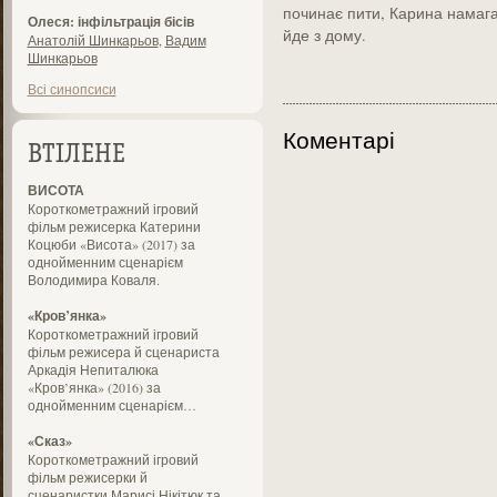
починає пити, Карина намагає
Олеся: інфільтрація бісів
йде з дому.
Анатолій Шинкарьов
,
Вадим
Шинкарьов
Всі синопсиси
Коментарі
ВТІЛЕНЕ
ВИСОТА
Короткометражний ігровий
фільм режисерка Катерини
Коцюби «Висота» (2017) за
однойменним сценарієм
Володимира Коваля.
«Кров’янка»
Короткометражний ігровий
фільм режисера й сценариста
Аркадія Непиталюка
«Кров’янка» (2016) за
однойменним сценарієм…
«Сказ»
Короткометражний ігровий
фільм режисерки й
сценаристки Марисі Нікітюк та