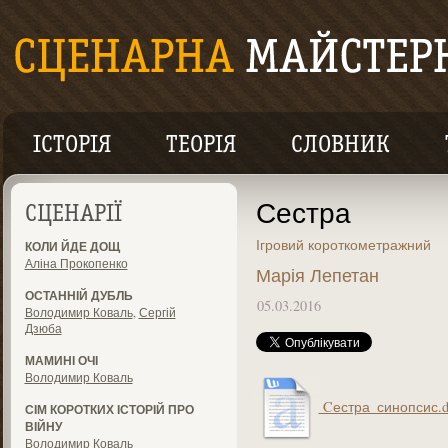
ІСТОРІЯ
ТЕОРІЯ
СЛОВНИК
Сестра
СЦЕНАРІЇ
Ігровий короткометражний
КОЛИ ЙДЕ ДОЩ
Аліна Прокопенко
Марія Лепетан
ОСТАННІЙ ДУБЛЬ
05.03.2016
Володимир Коваль
,
Сергій
Дзюба
МАМИНІ ОЧІ
Володимир Коваль
Cестра_синопсис.d
СІМ КОРОТКИХ ІСТОРІЙ ПРО
ВІЙНУ
Володимир Коваль