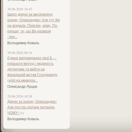
30.06.2026 16:43
Щиро дякую за висловлену
оцінку, Олександре! Але тут Ви
не вгадали. Поясню, чому. По-
перше, те, що Ви назвали
"ліні...
Володимир Коваль
29.06.2026 06:34
Єдине виправдання лінії Б —
показати метод і людяність
детектива та вийти на
фінальний мотив Голодомору
(хліб на меморіа...
Олександр Лущик
28.06.2026 10:38
Дякую за оцінку, Олександре!
Але постає логічне питання:
ЧОМУ? )))
Володимир Коваль