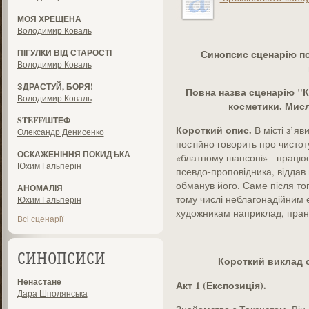
МОЯ ХРЕЩЕНА
Володимир Коваль
ПІГУЛКИ ВІД СТАРОСТІ
Синопсис сценарію п
Володимир Коваль
ЗДРАСТУЙ, БОРЯ!
Повна назва сценарію "К
Володимир Коваль
косметики. Мисл
STEFF/ШТЕФ
Короткий опис.
В місті з’яв
Олександр Денисенко
постійно говорить про чистот
ОСКАЖЕНІННЯ ПОКИДѢКА
«блатному шансоні» - працює
Юхим Гальперін
псевдо-проповідника, віддав 
обманув його. Саме після тог
АНОМАЛІЯ
тому числі неблагонадійним 
Юхим Гальперін
художникам наприклад, пран
Всі сценарії
СИНОПСИСИ
Короткий виклад 
Ненастане
Акт 1 (Експозиція).
Дара Шполянська