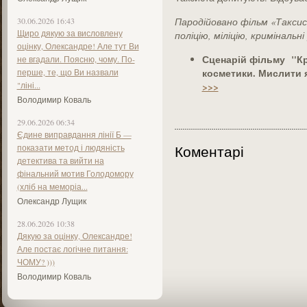
30.06.2026 16:43
Пародійовано фільм «Таксист
Щиро дякую за висловлену
поліцію, міліцію, кримінальн
оцінку, Олександре! Але тут Ви
Сценарій фільму "Кр
не вгадали. Поясню, чому. По-
косметики. Мислити 
перше, те, що Ви назвали
"ліні...
>>>
Володимир Коваль
29.06.2026 06:34
Єдине виправдання лінії Б —
показати метод і людяність
Коментарі
детектива та вийти на
фінальний мотив Голодомору
(хліб на меморіа...
Олександр Лущик
28.06.2026 10:38
Дякую за оцінку, Олександре!
Але постає логічне питання:
ЧОМУ? )))
Володимир Коваль