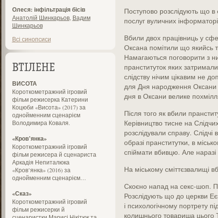
Олеся: інфільтрація бісів
Поступово розслідують що в с
Анатолій Шинкарьов
,
Вадим
послуг вуличних інформаторі
Шинкарьов
Вбили двох працівниць у сфер
Всі синопсиси
Оксана помітили що якийсь т
Намагаються поговорити з ним
пранституток яких затримали
ВТІЛЕНЕ
слідству нічим цікавим не до
ВИСОТА
для Дня народження Оксани я
Короткометражний ігровий
дня в Оксани велике похмілл
фільм режисерка Катерини
Коцюби «Висота» (2017) за
Після того як вбили пранстит
однойменним сценарієм
Керівництво тисне на Слідч
Володимира Коваля.
розслідували справу. Слідчі
«Кров’янка»
образі пранститутки, в міськ
Короткометражний ігровий
спіймати вбивцю. Але наразі 
фільм режисера й сценариста
Аркадія Непиталюка
На міському сміттєзвалищі в
«Кров’янка» (2016) за
однойменним сценарієм…
Скоєно напад на секс-шоп. П
«Сказ»
Розслідують що до церкви Еє
Короткометражний ігровий
і психологічному портрету пі
фільм режисерки й
колишнього товариша цього Т
сценаристки Марисі Нікітюк та