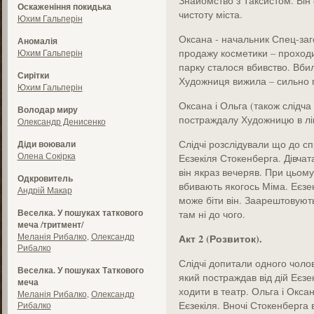
Знайомство з Таксистом. Він 
Оскаженіння покидька
чистоту міста.
Юхим Гальперін
Оксана - начальник Спец-заго
Аномалія
продажу косметики – проходи
Юхим Гальперін
парку сталося вбивство. Вби
Сирітки
Художниця вижила – сильно 
Юхим Гальперін
Оксана і Ольга (також слідча
Володар миру
постраждалу Художницю в лік
Олександр Денисенко
Слідчі розслідували що до с
Діди воювали
Олена Сокірка
Еєзекіля Стокенберга. Дівчат
він якраз вечеряв. При цьом
Одкровитель
вбивають якогось Міма. Еєзе
Андрій Макар
може біти він. Заарештовуют
Веселка. У пошуках таткового
там ні до чого.
меча /тритмент/
Меланія Рибалко
,
Олександр
Акт 2 (Розвиток).
Рибалко
Слідчі допитали одного чоло
Веселка. У пошуках Таткового
який постраждав від дій Еєзе
меча
ходити в театр. Ольга і Окса
Меланія Рибалко
,
Олександр
Еєзекіля. Вночі Стокенберга 
Рибалко