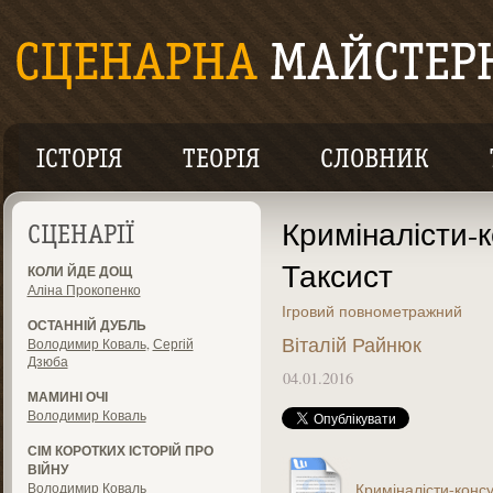
ІСТОРІЯ
ТЕОРІЯ
СЛОВНИК
Криміналісти-
СЦЕНАРІЇ
Таксист
КОЛИ ЙДЕ ДОЩ
Аліна Прокопенко
Ігровий повнометражний
ОСТАННІЙ ДУБЛЬ
Віталій Райнюк
Володимир Коваль
,
Сергій
Дзюба
04.01.2016
МАМИНІ ОЧІ
Володимир Коваль
СІМ КОРОТКИХ ІСТОРІЙ ПРО
ВІЙНУ
Володимир Коваль
Криміналісти-консу