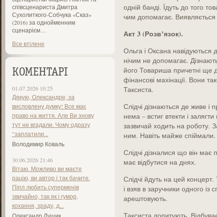
одній банді. Їдуть до того то
співсценариста Дмитра
Сухолиткого-Собчука «Сказ»
чим допомагає. Виявляється 
(2016) за однойменним
сценарієм…
Акт 3 (Розв’язок).
Все втілене
Ольга і Оксана навідуються д
нічим не допомагає. Дізнают
його Товариша причетні ще д
КОМЕНТАРІ
фінансові махінації. Вони т
01.07.2026 10:25
Таксиста.
Дякую, Олександре, за
Слідчі дізнаються де живе і п
висловлену думку! Все має
право на життя. Але Ви знову
нема – встиг втекти і залягт
тут не вгадали. Чому одразу
зазвичай ходить на роботу. З
"заплатили...
ним. Навіть майже спіймали. А
Володимир Коваль
Слідчі дізналися що він має 
30.06.2026 21:46
має відбутися на днях.
Вітаю. Можливо ви маєте
рацію, ви автор і так бачите.
Слідчі йдуть на цей концерт.
Піпл любить суперменів
і взяв в заручники одного із с
звичайно, так як і гумор,
арештовують.
кохання, зраду, д...
Таксиста допитують. Відб
Олександр Лущик