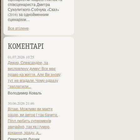
співсценариста Дмитра
Сухолиткого-Собчука «Сказ»
(2016) за однойменним
сценарієм…
Все втілене
КОМЕНТАРІ
01.07.2026 10:25
Дякую, Олександре, за
висловлену думку! Все має
право на життя. Але Ви знову
тут не вгадали. Чому одразу
"заплатили...
Володимир Коваль
30.06.2026 21:46
Вітаю. Можливо ви маєте
рацію, ви автор і так бачите.
Піпл любить суперменів
звичайно, так як і гумор,
кохання, зраду, д...
Олександр Лущик