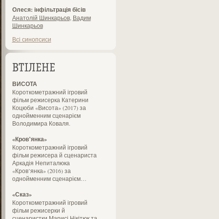
Олеся: інфільтрація бісів
Анатолій Шинкарьов
,
Вадим
Шинкарьов
Всі синопсиси
ВТІЛЕНЕ
ВИСОТА
Короткометражний ігровий
фільм режисерка Катерини
Коцюби «Висота» (2017) за
однойменним сценарієм
Володимира Коваля.
«Кров’янка»
Короткометражний ігровий
фільм режисера й сценариста
Аркадія Непиталюка
«Кров’янка» (2016) за
однойменним сценарієм…
«Сказ»
Короткометражний ігровий
фільм режисерки й
сценаристки Марисі Нікітюк та