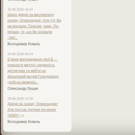
30.06.2026 16:43
Щиро дякую за висловлену
оцінку, Олександре! Але тут Ви
не вгадали. Поясню, чому. По-
перше, те, що Ви назвали
"ліні...
Володимир Коваль
29.06.2026 06:34
Єдине виправдання лінії Б —
показати метод і людяність
детектива та вийти на
фінальний мотив Голодомору
(хліб на меморіа...
Олександр Лущик
28.06.2026 10:38
Дякую за оцінку, Олександре!
Але постає логічне питання:
ЧОМУ? )))
Володимир Коваль