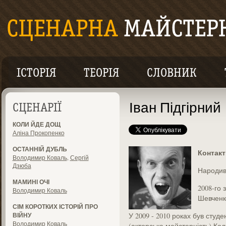
ІСТОРІЯ
ТЕОРІЯ
СЛОВНИК
Іван Підгірний
СЦЕНАРІЇ
КОЛИ ЙДЕ ДОЩ
Аліна Прокопенко
ОСТАННІЙ ДУБЛЬ
Контак
Володимир Коваль
,
Сергій
Дзюба
Народив
МАМИНІ ОЧІ
2008-го 
Володимир Коваль
Шевченк
СІМ КОРОТКИХ ІСТОРІЙ ПРО
ВІЙНУ
У 2009 - 2010 роках був студ
Володимир Коваль
(акторська майстерність) Коле