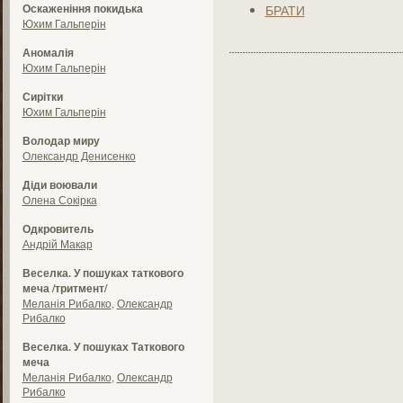
Оскаженіння покидька
БРАТИ
Юхим Гальперін
Аномалія
Юхим Гальперін
Сирітки
Юхим Гальперін
Володар миру
Олександр Денисенко
Діди воювали
Олена Сокірка
Одкровитель
Андрій Макар
Веселка. У пошуках таткового
меча /тритмент/
Меланія Рибалко
,
Олександр
Рибалко
Веселка. У пошуках Таткового
меча
Меланія Рибалко
,
Олександр
Рибалко