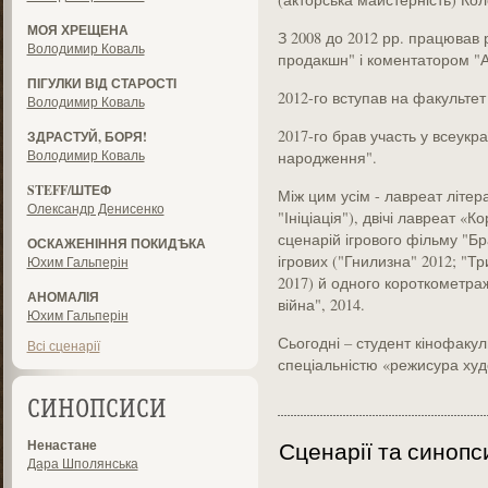
МОЯ ХРЕЩЕНА
З 2008 до 2012 рр. працював 
Володимир Коваль
продакшн" і коментатором "А
ПІГУЛКИ ВІД СТАРОСТІ
2012-го вступав на факульте
Володимир Коваль
2017-го брав участь у всеукр
ЗДРАСТУЙ, БОРЯ!
Володимир Коваль
народження".
STEFF/ШТЕФ
Між цим усім - лавреат літер
Олександр Денисенко
"Ініціація"), двічі лавреат «К
сценарій ігрового фільму "Б
ОСКАЖЕНІННЯ ПОКИДѢКА
ігрових ("Гнилизна" 2012; "Тр
Юхим Гальперін
2017) й одного короткометр
АНОМАЛІЯ
війна", 2014.
Юхим Гальперін
Сьогодні – студент кінофакул
Всі сценарії
спеціальністю «режисура худ
СИНОПСИСИ
Ненастане
Сценарії та синопс
Дара Шполянська