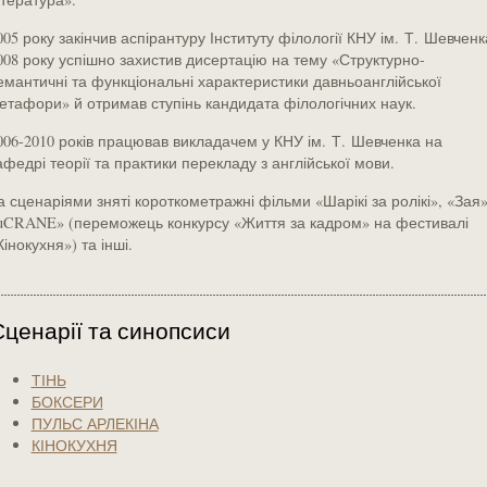
005 року закінчив аспірантуру Інституту філології КНУ ім. Т. Шевченк
008 року успішно захистив дисертацію на тему «Структурно-
емантичні та функціональні характеристики давньоанглійської
етафори» й отримав ступінь кандидата філологічних наук.
006-2010 років працював викладачем у КНУ ім. Т. Шевченка на
афедрі теорії та практики перекладу з англійської мови.
а сценаріями зняті короткометражні фільми «Шарікі за ролікі», «Зая»
uCRANE» (переможець конкурсу «Життя за кадром» на фестивалі
Кінокухня») та інші.
Сценарії та синопсиси
ТІНЬ
БОКСЕРИ
ПУЛЬС АРЛЕКІНА
КІНОКУХНЯ