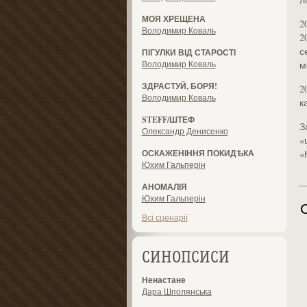
МОЯ ХРЕЩЕНА
2
Володимир Коваль
2
с
ПІГУЛКИ ВІД СТАРОСТІ
Володимир Коваль
м
ЗДРАСТУЙ, БОРЯ!
2
Володимир Коваль
к
STEFF/ШТЕФ
З
Олександр Денисенко
«
ОСКАЖЕНІННЯ ПОКИДѢКА
«
Юхим Гальперін
АНОМАЛІЯ
Юхим Гальперін
Всі сценарії
СИНОПСИСИ
Ненастане
Дара Шполянська