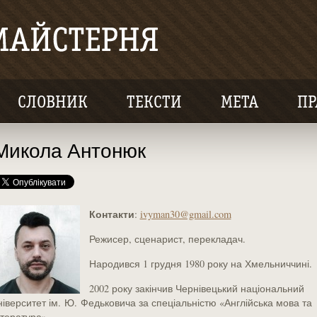
СЛОВНИК
ТЕКСТИ
МЕТА
ПР
Микола Антонюк
Контакти
:
ivyman30@gmail.com
Режисер, сценарист, перекладач
.
Народився 1 грудня 1980 року на Хмельниччині.
2002 року закінчив Чернівецький національний
ніверситет ім. Ю. Федьковича за спеціальністю «Англійська мова та
ітература».