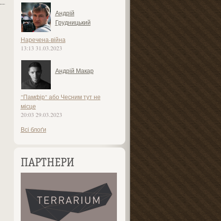
Андрій
Грудницький
Наречена-війна
13:13 31.03.2023
Андрій Макар
"Памфір" або Чесним тут не
місце
20:03 29.03.2023
Всі блоґи
ПАРТНЕРИ