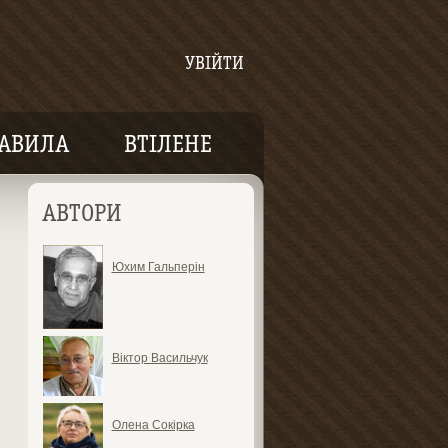
УВІЙТИ
АВИЛА
ВТІЛЕНЕ
АВТОРИ
Юхим Гальперін
Віктор Васильчук
Олена Сокірка