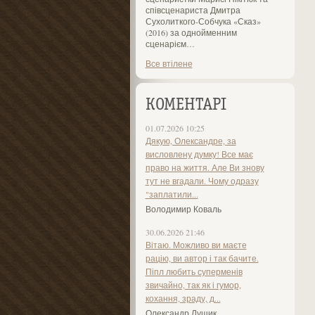
співсценариста Дмитра
Сухолиткого-Собчука «Сказ»
(2016) за однойменним
сценарієм…
Все втілене
КОМЕНТАРІ
01.07.2026 10:25
Дякую, Олександре, за
висловлену думку! Все має
право на життя. Але Ви знову
тут не вгадали. Чому одразу
"заплатили...
Володимир Коваль
30.06.2026 21:46
Вітаю. Можливо ви маєте
рацію, ви автор і так бачите.
Піпл любить суперменів
звичайно, так як і гумор,
кохання, зраду, д...
Олександр Лущик