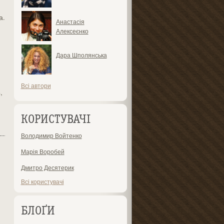
а.
Анастасія
Алексеєнко
Дара Шполянська
Всі автори
,
КОРИСТУВАЧІ
Володимир Войтенко
Марія Воробей
Дмитро Десятерик
Всі користувачі
БЛОҐИ