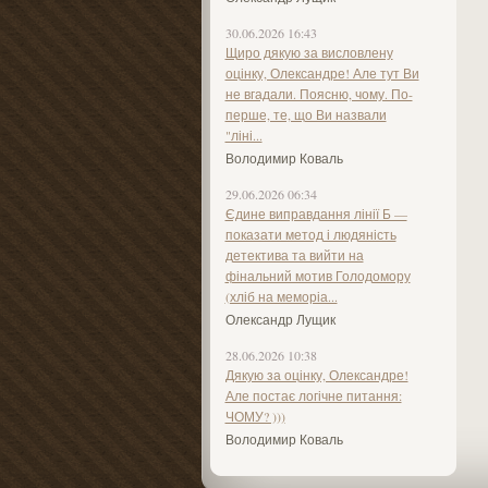
30.06.2026 16:43
Щиро дякую за висловлену
оцінку, Олександре! Але тут Ви
не вгадали. Поясню, чому. По-
перше, те, що Ви назвали
"ліні...
Володимир Коваль
29.06.2026 06:34
Єдине виправдання лінії Б —
показати метод і людяність
детектива та вийти на
фінальний мотив Голодомору
(хліб на меморіа...
Олександр Лущик
28.06.2026 10:38
Дякую за оцінку, Олександре!
Але постає логічне питання:
ЧОМУ? )))
Володимир Коваль