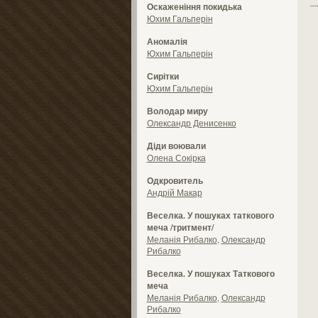
Оскаженіння покидька
Юхим Гальперін
Аномалія
Юхим Гальперін
Сирітки
Юхим Гальперін
Володар миру
Олександр Денисенко
Діди воювали
Олена Сокірка
Одкровитель
Андрій Макар
Веселка. У пошуках таткового
меча /тритмент/
Меланія Рибалко
,
Олександр
Рибалко
Веселка. У пошуках Таткового
меча
Меланія Рибалко
,
Олександр
Рибалко