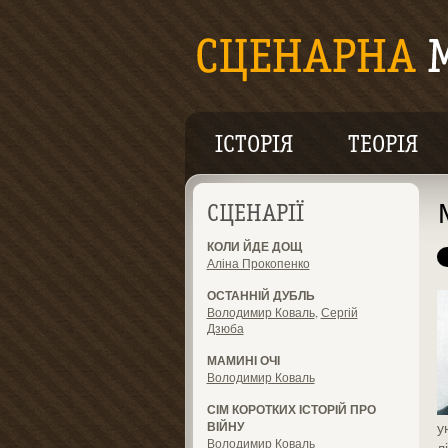
ІСТОРІЯ
ТЕОРІЯ
СЦЕНАРІЇ
КОЛИ ЙДЕ ДОЩ
Аліна Прокопенко
ОСТАННІЙ ДУБЛЬ
Володимир Коваль
,
Сергій
Дзюба
МАМИНІ ОЧІ
Володимир Коваль
СІМ КОРОТКИХ ІСТОРІЙ ПРО
ВІЙНУ
у
Володимир Коваль
л