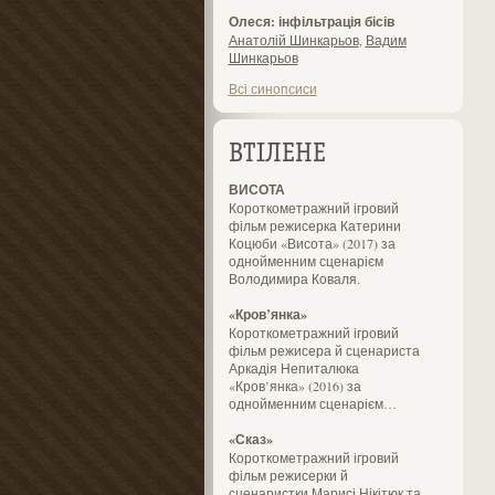
Олеся: інфільтрація бісів
Анатолій Шинкарьов
,
Вадим
Шинкарьов
Всі синопсиси
ВТІЛЕНЕ
ВИСОТА
Короткометражний ігровий
фільм режисерка Катерини
Коцюби «Висота» (2017) за
однойменним сценарієм
Володимира Коваля.
«Кров’янка»
Короткометражний ігровий
фільм режисера й сценариста
Аркадія Непиталюка
«Кров’янка» (2016) за
однойменним сценарієм…
«Сказ»
Короткометражний ігровий
фільм режисерки й
сценаристки Марисі Нікітюк та