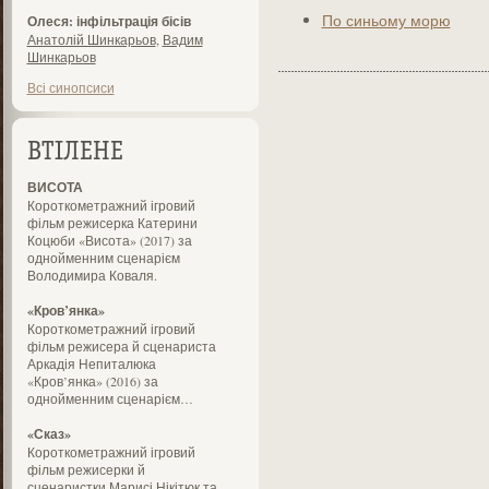
По синьому морю
Олеся: інфільтрація бісів
Анатолій Шинкарьов
,
Вадим
Шинкарьов
Всі синопсиси
ВТІЛЕНЕ
ВИСОТА
Короткометражний ігровий
фільм режисерка Катерини
Коцюби «Висота» (2017) за
однойменним сценарієм
Володимира Коваля.
«Кров’янка»
Короткометражний ігровий
фільм режисера й сценариста
Аркадія Непиталюка
«Кров’янка» (2016) за
однойменним сценарієм…
«Сказ»
Короткометражний ігровий
фільм режисерки й
сценаристки Марисі Нікітюк та