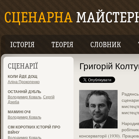
ІСТОРІЯ
ТЕОРІЯ
СЛОВНИК
Григорій Колт
СЦЕНАРІЇ
КОЛИ ЙДЕ ДОЩ
Аліна Прокопенко
ОСТАННІЙ ДУБЛЬ
Р
адянс
Володимир Коваль
,
Сергій
сценарис
Дзюба
мистецт
МАМИНІ ОЧІ
мистецтв
Володимир Коваль
Народ
и
СІМ КОРОТКИХ ІСТОРІЙ ПРО
робітник
ВІЙНУ
консерваторії (1930). Працю
Володимир Коваль