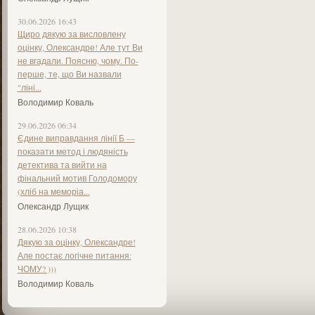
30.06.2026 16:43
Щиро дякую за висловлену
оцінку, Олександре! Але тут Ви
не вгадали. Поясню, чому. По-
перше, те, що Ви назвали
"ліні...
Володимир Коваль
29.06.2026 06:34
Єдине виправдання лінії Б —
показати метод і людяність
детектива та вийти на
фінальний мотив Голодомору
(хліб на меморіа...
Олександр Лущик
28.06.2026 10:38
Дякую за оцінку, Олександре!
Але постає логічне питання:
ЧОМУ? )))
Володимир Коваль