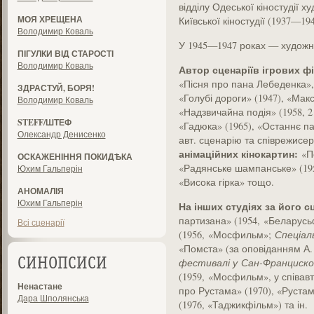
відділу Одеської кіностудії 
МОЯ ХРЕЩЕНА
Київської кіностудії (1937—194
Володимир Коваль
У 1945—1947 роках — художні
ПІГУЛКИ ВІД СТАРОСТІ
Володимир Коваль
Автор сценаріїв
ігрових
фі
«Пісня про пана Лебеденка», 
ЗДРАСТУЙ, БОРЯ!
«Голубі дороги» (1947), «Мак
Володимир Коваль
«Надзвичайна подія» (1958, 2 
STEFF/ШТЕФ
«Гадюка» (1965), «Останнє па
Олександр Денисенко
авт. сценарію та співрежисер
анімаційних
кінокартин:
«П
ОСКАЖЕНІННЯ ПОКИДѢКА
«Радянське шампанське» (195
Юхим Гальперін
«Висока гірка» тощо.
АНОМАЛІЯ
Юхим Гальперін
На інших студіях за його с
партизана» (1954,
«Б
е
л
а
рус
Всі сценарії
(1956,
«Мосф
и
льм»;
Спеціал
«Помста» (за оповіданням А.
фестивалі у
Сан-Франц
и
ско
СИНОПСИСИ
(1959,
«Мосф
и
льм», у співав
Ненастане
про Рустама» (1970), «Рустам
Дара Шполянська
(1976, «Таджикфільм») та ін.