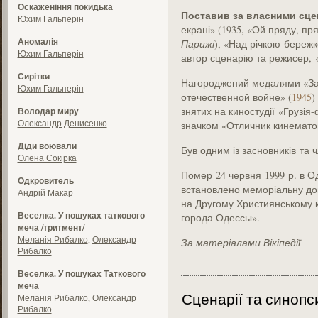
Оскаженіння покидька
Поставив за власними сце
Юхим Гальперін
екрані» (1935, «Ой пряду, пря
Аномалія
Парижі
), «Над річкою-бережко
Юхим Гальперін
автор сценарію та режисер,
Сирітки
Нагороджений медалями «За
Юхим Гальперін
отечественной войне» (
1945
)
знятих на киностудії
«Груз
і
я-
Володар миру
Олександр Денисенко
значком «Отличник кинемат
Діди воювали
Був одним із засновників та 
Олена Сокірка
Помер
24 червня
1999 р. в О
Одкровитель
встановлено меморіальну дош
Андрій Макар
на Другому Християнському 
Веселка. У пошуках таткового
города Одессы».
меча /тритмент/
Меланія Рибалко
,
Олександр
За матеріалами Вікіпедії
Рибалко
Веселка. У пошуках Таткового
меча
Сценарії та синопс
Меланія Рибалко
,
Олександр
Рибалко