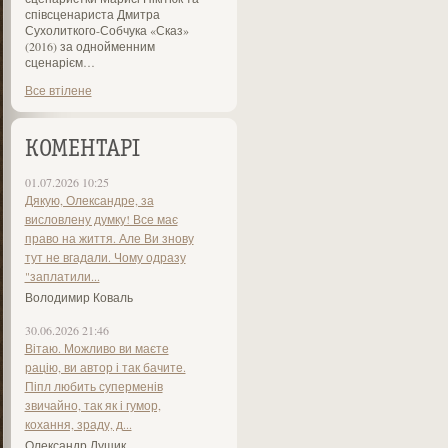
співсценариста Дмитра
Сухолиткого-Собчука «Сказ»
(2016) за однойменним
сценарієм…
Все втілене
КОМЕНТАРІ
01.07.2026 10:25
Дякую, Олександре, за
висловлену думку! Все має
право на життя. Але Ви знову
тут не вгадали. Чому одразу
"заплатили...
Володимир Коваль
30.06.2026 21:46
Вітаю. Можливо ви маєте
рацію, ви автор і так бачите.
Піпл любить суперменів
звичайно, так як і гумор,
кохання, зраду, д...
Олександр Лущик